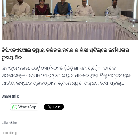
ବିପିଏନଏସଆଇ ଦ୍ୱାରା କଳିଙ୍ଗ ନଗର ର ଭିସା ଷ୍ଟିଲ୍‌ରେ କର୍ମଶାଳାର
ତୃତୀୟ ଦିନ
କଳିଙ୍ଗ ନଗର, ୦୬/୦୩/୨୦୨୫ (ଓଡ଼ିଶା ସମାଚାର)- ଭାରତ
ସରକାରଙ୍କ ଇସ୍ପାତ ମନ୍ତ୍ରଣାଳୟ ଅଧୀନରେ ଥିବା ବିଜୁ ପଟ୍ଟନାୟକ
ଜାତୀୟ ଇସ୍ପାତ ପ୍ରତିଷ୍ଠାନ, ଭୁବନେଶ୍ୱର ପକ୍ଷରୁ ଭିସା ଷ୍ଟିଲ୍‌…
Share this:
WhatsApp
Like this:
Loading...