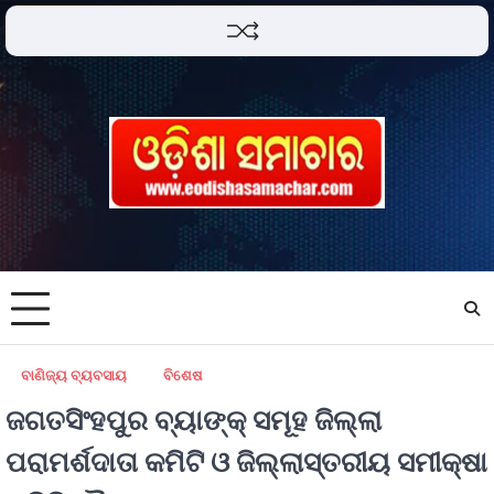
ବାଣିଜ୍ୟ ବ୍ୟବସାୟ
ବିଶେଷ
ଜଗତସିଂହପୁର ବ୍ୟାଙ୍କ୍ ସମୂହ ଜିଲ୍ଲା
ପରାମର୍ଶଦାତା କମିଟି ଓ ଜିଲ୍ଲାସ୍ତରୀୟ ସମୀକ୍ଷା