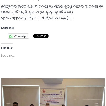
ପେଟ୍ରୋଲ ଲିଟର ପିଛା ୩ ଟଙ୍କା ୧୪ ପଇସା ବୃଦ୍ଧି ଡିଜେଲ ୩ ଟଙ୍କା ୧୧
ପଇସା ନ୍ତସି.ଏନ୍.ଜି. ଦୁଇ ଟଙ୍କା ବୃଦ୍ଧି ନୂଆଦିଲ୍ଲୀ /
ଭୁବନେଶ୍ୱର,୧୫/୦୫/୨୦୨୬(ଓଡ଼ିଶା ସମାଚାର)-…
Share this:
WhatsApp
Like this:
Loading...