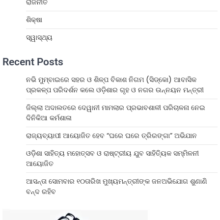
ରାଜନୀତି
ଶିକ୍ଷା
ସ୍ୱାସ୍ଥ୍ୟ
Recent Posts
ନଭି ମୁମ୍ବାଇରେ ସହର ଓ ଶିଳ୍ପ ବିକାଶ ନିଗମ (ସିଡ୍‌କୋ) ଆବାସିକ
ପ୍ରକଳ୍ପ ପରିଦର୍ଶନ କଲେ ଓଡ଼ିଶାର ଗୃହ ଓ ନଗର ଉନ୍ନୟନ ମନ୍ତ୍ରୀ
ଜିଲ୍ଲା ଅଦାଲତରେ ଦେୱାନୀ ମାମଲାର ପ୍ରଭାବଶାଳୀ ପରିଚାଳନା ନେଇ
ଦିନିକିଆ କର୍ମଶାଳା
ରାଜ୍ୟବ୍ୟାପୀ ଆୟୋଜିତ ହେବ “ଘରେ ଘରେ ତ୍ରିରଙ୍ଗା” ଅଭିଯାନ
ଓଡ଼ିଶା ସାହିତ୍ୟ ମହୋତ୍ସବ ଓ ରାଷ୍ଟ୍ରୀୟ ଯୁବ ସାହିତ୍ୟିକ ସମ୍ମିଳନୀ
ଆୟୋଜିତ
ଆସନ୍ତା ସୋମବାର ୧୦ତାରିଖ ମୁଖ୍ୟମନ୍ତ୍ରୀଙ୍କ ଜନଅଭିଯୋଗ ଶୁଣାଣି
ବନ୍ଦ ରହିବ