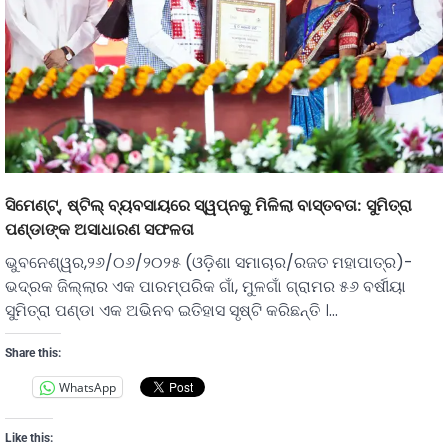
ସିମେଣ୍ଟ୍, ଷ୍ଟିଲ୍ ବ୍ୟବସାୟରେ ସ୍ୱପ୍ନକୁ ମିଳିଲା ବାସ୍ତବତା: ସୁମିତ୍ରା
ପଣ୍ଡାଙ୍କ ଅସାଧାରଣ ସଫଳତା
ଭୁବନେଶ୍ୱର,୨୬/୦୬/୨୦୨୫ (ଓଡ଼ିଶା ସମାଚାର/ରଜତ ମହାପାତ୍ର)-
ଭଦ୍ରକ ଜିଲ୍ଲାର ଏକ ପାରମ୍ପରିକ ଗାଁ, ମୁଳଗାଁ ଗ୍ରାମର ୫୬ ବର୍ଷୀୟା
ସୁମିତ୍ରା ପଣ୍ଡା ଏକ ଅଭିନବ ଇତିହାସ ସୃଷ୍ଟି କରିଛନ୍ତି ।…
Share this:
WhatsApp
Like this: