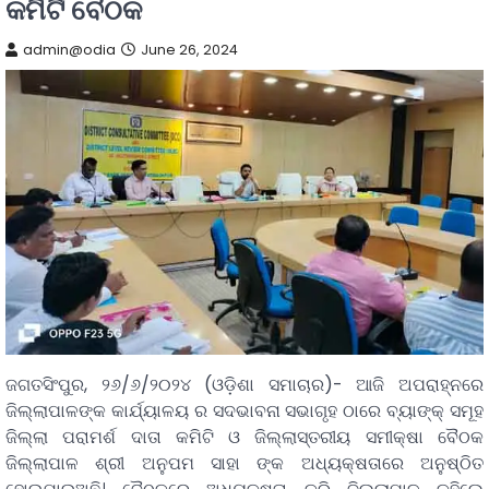
କମିଟି ବୈଠକ
admin@odia
June 26, 2024
ଜଗତସିଂପୁର, ୨୬/୬/୨୦୨୪ (ଓଡ଼ିଶା ସମାଚାର)- ଆଜି ଅପରାହ୍ନରେ
ଜିଲ୍ଲାପାଳଙ୍କ କାର୍ଯ୍ୟାଳୟ ର ସଦଭାବନା ସଭାଗୃହ ଠାରେ ବ୍ୟାଙ୍କ୍ ସମୂହ
ଜିଲ୍ଲା ପରାମର୍ଶ ଦାତା କମିଟି ଓ ଜିଲ୍ଲାସ୍ତରୀୟ ସମୀକ୍ଷା ବୈଠକ
ଜିଲ୍ଲାପାଳ ଶ୍ରୀ ଅନୁପମ ସାହା ଙ୍କ ଅଧ୍ୟକ୍ଷତାରେ ଅନୁଷ୍ଠିତ