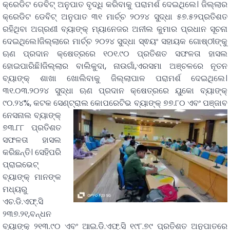
କ୍ରେଡିଟ ଡେବିଟ୍ ଅନୁପାତ ବୃଦ୍ଧି କରିବାକୁ ପରାମର୍ଶ ଦେଇଥିଲେ। ଜିଲ୍ଲାର
କ୍ରେଡିଟ ଡେବିଟ୍ ଅନୁପାତ ୩୧ ମାର୍ଚ୍ଚ ୨୦୨୪ ସୁଦ୍ଧା ୫୭.୫୨ପ୍ରତିଶତ
ରହିଥିବା ଅଗ୍ରଣୀ ବ୍ୟାଙ୍କ୍ ମ୍ୟାନେଜର ଅନୀଲ କୁମାର ପ୍ରଧାନ ସୂଚନା
ଦେଇଥିଲେ।ଜିଲ୍ଲାରେ ମାର୍ଚ୍ଚ ୨୦୨୪ ସୁଦ୍ଧା ସ୍ଵୟଂ ସହାୟକ ଗୋଷ୍ଠୀଙ୍କୁ
ଋଣ ପ୍ରଦାନ କ୍ଷେତ୍ରରେ ୧୦୧.୯୦ ପ୍ରତିଶତ ସଫଳତା ହାସଲ
ହୋଇପାରିଛି।ଜିଲ୍ଲାର ବାଲିକୁଦା, ନାଉଗାଁ,ଏରସମା ଅଞ୍ଚଳରେ ନୂତନ
ବ୍ୟାଙ୍କ୍ ଶାଖା ଖୋଲିବାକୁ ଜିଲ୍ଲାପାଳ ପରାମର୍ଶ ଦେଇଥିଲେ।
୩୧.୦୩.୨୦୨୪ ସୁଦ୍ଧା ଋଣ ପ୍ରଦାନ କ୍ଷେତ୍ରରେ ୟୁକୋ ବ୍ୟାଙ୍କ୍
୯୦.୨୪%, କଟକ ସେଣ୍ଟ୍ରାଲ କୋପରେଟିଭ ବ୍ୟାଙ୍କ୍ ୭୭.୮୦ ଏବଂ
ପଞ୍ଜାବ
ନେସନାଲ ବ୍ୟାଙ୍କ୍
୭୩.୮୮ ପ୍ରତିଶତ
ସଫଳତା ହାସଲ
କରିଛନ୍ତି। ସେହିପରି
ପ୍ରାଇଭେଟ୍
ବ୍ୟାଙ୍କ୍ ମାନଙ୍କ
ମଧ୍ୟରୁ
ଏଚ.ଡି.ଏଫ୍.ସି
୨୩୭.୨୧,ବନ୍ଧନ
ବ୍ୟାଙ୍କ୍ ୨୧୩.୯୦ ଏବଂ ଆଇ.ଡି.ଏଫ୍.ସି ୧୯୮.୭୯ ପ୍ରତିଶତ ଅନୁପାତରେ