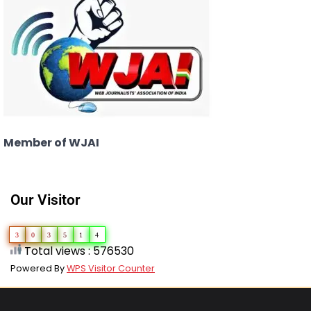
Member of WJAI
Our Visitor
3
0
3
5
1
4
Total views : 576530
Powered By
WPS Visitor Counter