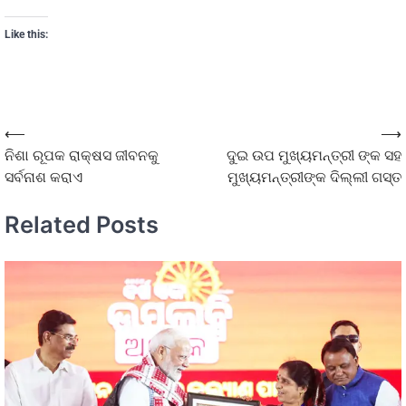
Like this:
⟵
⟶
ନିଶା ରୂପକ ରାକ୍ଷସ ଜୀବନକୁ
ଦୁଇ ଉପ ମୁଖ୍ୟମନ୍ତ୍ରୀ ଙ୍କ ସହ
ସର୍ବନାଶ କରାଏ
ମୁଖ୍ୟମନ୍ତ୍ରୀଙ୍କ ଦିଲ୍ଲୀ ଗସ୍ତ
Related Posts