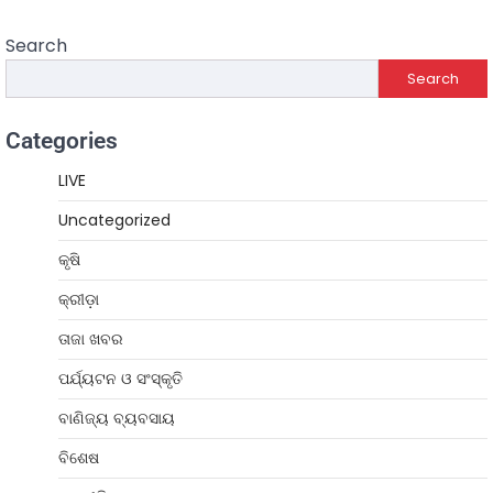
Search
Search
Categories
LIVE
Uncategorized
କୃଷି
କ୍ରୀଡ଼ା
ତାଜା ଖବର
ପର୍ଯ୍ୟଟନ ଓ ସଂସ୍କୃତି
ବାଣିଜ୍ୟ ବ୍ୟବସାୟ
ବିଶେଷ