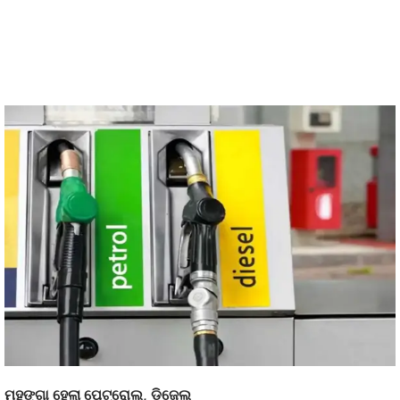
ମହଙ୍ଗା ହେଲା ପେଟ୍ରୋଲ, ଡିଜେଲ