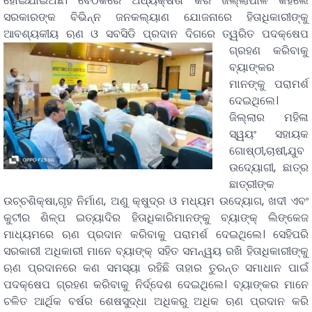
ହୋଇଯାଇଅଛି। ବୈଠକରେ ଅଧ୍ୟକ୍ଷତା କରି ଜିଲ୍ଲାପାଳ କହିଲେ
ସରକାରଙ୍କ ବିଭିନ୍ନ ଜନକଲ୍ୟାଣ ଯୋଜନାରେ ହିତାଧିକାରୀଙ୍କୁ
ଆବଶ୍ୟକୀୟ ଋଣ ଓ ସବସିଡି ପ୍ରଦାନ ଦିଗରେ ତ୍ୱରିତ ପଦକ୍ଷେପ
ଗ୍ରହଣ କରିବାକୁ
ବ୍ୟାଙ୍କର
ମାନଙ୍କୁ ପରାମର୍ଶ
ଦେଇଥିଲେ।
ଜିଲ୍ଲାର ମହିଳା
ସ୍ୱୟଂ ସହାୟକ
ଗୋଷ୍ଠୀ,ଚାଷୀ,ଯୁବ
ଉଦ୍ୟୋଗୀ, ଛାତ୍ର
ଛାତ୍ରୀଙ୍କ
ଉଚ୍ଚଶିକ୍ଷା,ଗୃହ ନିର୍ମାଣ, ଅଣୁ କ୍ଷୁଦ୍ର ଓ ମଧ୍ୟମ ଉଦ୍ୟୋଗ, ଖଦୀ ଏବଂ
କୁଟୀର ଶିଳ୍ପ ଇତ୍ୟାଦିର ହିତାଧିକାରିମାନଙ୍କୁ ବ୍ୟାଙ୍କ୍ ଲିଙ୍କେଜ
ମାଧ୍ୟମରେ ଋଣ ପ୍ରଦାନ କରିବାକୁ ପରାମର୍ଶ ଦେଇଥିଲେ। ସେହିପରି
ସରକାରୀ ଅଧିକାରୀ ମାନେ ବ୍ୟାଙ୍କ୍ ସହିତ ସମନ୍ୱୟ ରଖି ହିତାଧିକାରୀଙ୍କୁ
ଋଣ ପ୍ରଦାନରେ କଣ ସମସ୍ୟା ରହିଛି ତାହାର ତୁରନ୍ତ ସମାଧାନ ପାଇଁ
ପଦକ୍ଷେପ ଗ୍ରହଣ କରିବାକୁ ନିର୍ଦ୍ଦେଶ ଦେଇଥିଲେ। ବ୍ୟାଙ୍କର ମାନେ
ଚଳିତ ଆର୍ଥିକ ବର୍ଷର ଶେଷସୁଦ୍ଧା ଅଧିକରୁ ଅଧିକ ଋଣ ପ୍ରଦାନ କରି