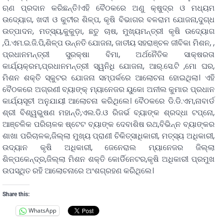
ଋଣ ପ୍ରଦାନ କରିଛନ୍ତି।ଏହି ବୈଠକରେ ଅଣୁ କ୍ଷୁଦ୍ର ଓ ମଧ୍ୟମ
ଉଦ୍ୟୋଗ, ଖଦୀ ଓ କୁଟୀର ଶିଳ୍ପ, କୃଷି ବିଭାଗର ବଳରାମ ଯୋଜନା,ଦୁଗ୍ଧ
ଉତ୍ପାଦନ, ମତ୍ସ୍ୟ,କୁକୁଡ଼ା, ଛତୁ ଚାଷ, ମୁଖ୍ୟମନ୍ତ୍ରୀ କୃଷି ଉଦ୍ୟୋଗ
,ପି.ଏମ.ଇ.ଜି.ପି,ଶିଳ୍ପ ଉନ୍ନତି ଯୋଜନା, ଜାତୀୟ ସହରାଞ୍ଚଳ ଜୀବିକା ମିଶନ, ,
ପ୍ରଧାନମନ୍ତ୍ରୀ ସୁରକ୍ଷା ବିମା, ଅର୍ଥନୈତିକ ସାକ୍ଷରତା
କାର୍ଯ୍ୟକ୍ରମ,ପ୍ରଧାନମନ୍ତ୍ରୀ ସ୍ୱନିଧି ଯୋଜନା, ଆର୍.ସେ.ଟି ,ମୋ ଘର,
ମିଶନ ଶକ୍ତି ସ୍କୁଟର ଯୋଜନା ସମ୍ପର୍କରେ ଆଲୋଚନା ହୋଇଥିଲା। ଏହି
ବୈଠକରେ ଅଗ୍ରଣୀ ବ୍ୟାଙ୍କ୍ ମ୍ୟାନେଜର ୟୁକୋ ଅନୀଲ କୁମାର ପ୍ରଧାନ
କାର୍ଯ୍ୟସୂଚୀ ଅନୁଯାୟୀ ଆଲୋଚନା କରିଥିଲେ। ବୈଠକରେ ଡି.ଡି.ଏମ,ନାବାର୍ଡ
ଶ୍ରୀ ବିଶ୍ୱଭୁଷଣ ମହାନ୍ତି,ଏଲ.ଡି.ଓ ରିଜର୍ଭ ବ୍ୟାଙ୍କ ଶ୍ରଦ୍ଧା ଟପ୍ନୋ,
ଆଞ୍ଚଳିକ ପରିଚାଳକ ଷ୍ଟେଟ ବ୍ୟାଙ୍କ ଦେବାଶିଷ ରଥ,ବିଭିନ୍ନ ବ୍ୟାଙ୍କର
ଶାଖା ପରିଚାଳକ,ଜିଲ୍ଲା ମୁଖ୍ୟ ପ୍ରାଣୀ ଚିକିତ୍ସାଧିକାରୀ, ମତ୍ସ୍ୟ ଅଧିକାରୀ,
ଉଦ୍ୟାନ କୃଷି ଅଧିକାରୀ, ଜେନେରାଲ ମ୍ୟାନେଜର ଜିଲ୍ଲା
ଶିଳ୍ପକେନ୍ଦ୍ର,ଜିଲ୍ଲା ମିଶନ ଶକ୍ତି କୋର୍ଡିନେଟର,କୃଷି ଅଧିକାରୀ ପ୍ରମୁଖ
ଉପସ୍ଥିତ ରହି ଆଲୋଚନାରେ ଅଂଶଗ୍ରହଣ କରିଥିଲେ।
Share this:
WhatsApp