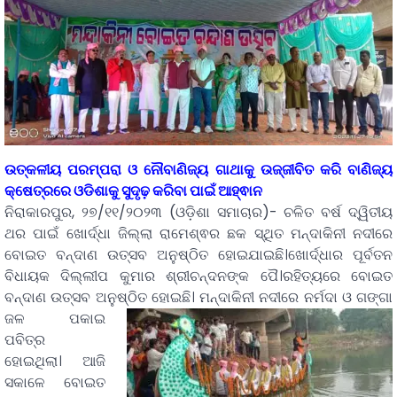
ଉତ୍କଳୀୟ ପରମ୍ପରା ଓ ନୌବାଣିଜ୍ୟ ଗାଥାକୁ ଉଜ୍ଜୀବିତ କରି ବାଣିଜ୍ୟ
କ୍ଷେତ୍ରରେ ଓଡିଶାକୁ ସୁଦୃଢ଼ କରିବା ପାଇଁ ଆହ୍ଵାନ
ନିରାକାରପୁର, ୨୭/୧୧/୨୦୨୩ (ଓଡ଼ିଶା ସମାଚାର)- ଚଳିତ ବର୍ଷ ଦ୍ୱିତୀୟ
ଥର ପାଇଁ ଖୋର୍ଦ୍ଧା ଜିଲ୍ଲା ରାମେଶ୍ଵର ଛକ ସ୍ଥିତ ମନ୍ଦାକିନୀ ନଦୀରେ
ବୋଇତ ବନ୍ଦାଣ ଉତ୍ସବ ଅନୁଷ୍ଠିତ ହୋଇଯାଇଛି।ଖୋର୍ଦ୍ଧାର ପୂର୍ବତନ
ବିଧାୟକ ଦିଲ୍ଲୀପ କୁମାର ଶ୍ରୀଚନ୍ଦନଙ୍କ ପୈ।ରହିତ୍ୟରେ ବୋଇତ
ବନ୍ଦାଣ ଉତ୍ସବ ଅନୁଷ୍ଠିତ ହୋଇଛି।
ମନ୍ଦାକିନୀ ନଦୀରେ ନର୍ମଦା ଓ ଗଙ୍ଗା
ଜଳ ପକାଇ
ପବିତ୍ର
ହୋଇଥିଲା। ଆଜି
ସକାଳେ ବୋଇତ