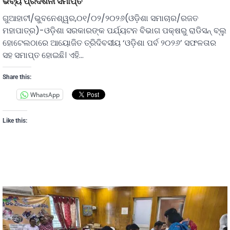
ଭବ୍ୟ ପ୍ରଦର୍ଶନୀ ସମାପ୍ତ
ଗୁଆହାଟୀ/ଭୁବନେଶ୍ୱର,୦୧/୦୨/୨୦୨୬(ଓଡ଼ିଶା ସମାଚାର/ରଜତ
ମହାପାତ୍ର)-ଓଡ଼ିଶା ସରକାରଙ୍କ ପର୍ଯ୍ୟଟନ ବିଭାଗ ପକ୍ଷରୁ ରାଡିସନ୍ ବ୍ଲୁ
ହୋଟେଲଠାରେ ଆୟୋଜିତ ତ୍ରିଦିବସୀୟ ‘ଓଡ଼ିଶା ପର୍ବ ୨୦୨୬’ ସଫଳତାର
ସହ ସମାପ୍ତ ହୋଇଛି। ଏହି…
Share this:
WhatsApp
Like this: