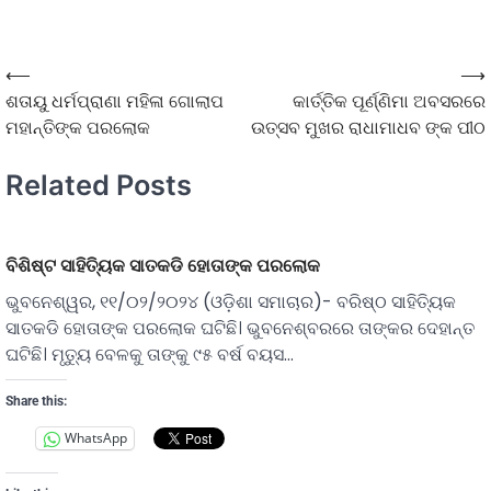
⟵
⟶
ଶତାୟୁ ଧର୍ମପ୍ରାଣା ମହିଳା ଗୋଲାପ
କାର୍ତ୍ତିକ ପୂର୍ଣ୍ଣିମା ଅବସରରେ
ମହାନ୍ତିଙ୍କ ପରଲୋକ
ଉତ୍ସବ ମୁଖର ରାଧାମାଧବ ଙ୍କ ପୀଠ
Related Posts
ବିଶିଷ୍ଟ ସାହିତ୍ୟିକ ସାତକଡି ହୋତାଙ୍କ ପରଲୋକ
ଭୁବନେଶ୍ୱର, ୧୧/୦୨/୨୦୨୪ (ଓଡ଼ିଶା ସମାଚାର)- ବରିଷ୍ଠ ସାହିତ୍ୟିକ
ସାତକଡି ହୋତାଙ୍କ ପରଲୋକ ଘଟିଛି। ଭୁବନେଶ୍ବରରେ ତାଙ୍କର ଦେହାନ୍ତ
ଘଟିଛି। ମୃତ୍ୟୁ ବେଳକୁ ତାଙ୍କୁ ୯୫ ବର୍ଷ ବୟସ…
Share this:
WhatsApp