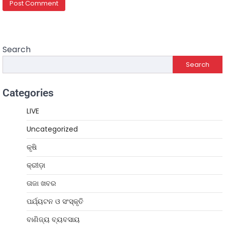
Search
Search
Categories
LIVE
Uncategorized
କୃଷି
କ୍ରୀଡ଼ା
ତାଜା ଖବର
ପର୍ଯ୍ୟଟନ ଓ ସଂସ୍କୃତି
ବାଣିଜ୍ୟ ବ୍ୟବସାୟ