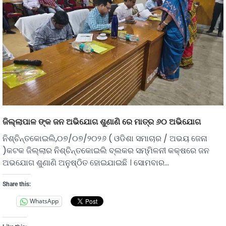
ଜିଲ୍ଲାପାଳ ଙ୍କ ଜନ ଅଭିଯୋଗ ଶୁଣାଣି ରେ ମାତ୍ର ୬୦ ଅଭିଯୋଗ
ନିଶ୍ଚିନ୍ତକୋଇଲି,୦୭/୦୭/୨୦୨୬ ( ଓଡିଶା ସମାଚାର / ଅଭୟ ଜେନା
)କଟକ ଜିଲ୍ଲାର ନିଶ୍ଚିନ୍ତକୋଇଲି ବ୍ଲକର ସମ୍ମିଳନୀ କକ୍ଷରେ ଜନ
ଅଭଯୋଗ ଶୁଣାଣି ଅନୁଷ୍ଠିତ ହୋଇଯାଇଛି । ସୋମବାର…
Share this:
WhatsApp