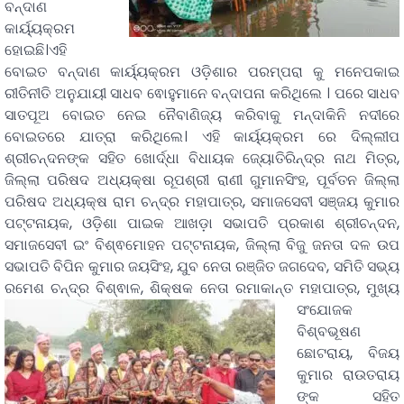
ବନ୍ଦାଣ
କାର୍ୟ୍ୟକ୍ରମ
ହୋଇଛି।ଏହି
ବୋଇତ ବନ୍ଦାଣ କାର୍ୟ୍ୟକ୍ରମ ଓଡ଼ିଶାର ପରମ୍ପରା କୁ ମନେପକାଇ
ରୀତିନୀତି ଅନୁଯାୟୀ ସାଧବ ଵୋହୁମାନେ ବନ୍ଦାପନା କରିଥିଲେ । ପରେ ସାଧବ
ସାତପୂଅ ବୋଇତ ନେଇ ନୈବାଣିଜ୍ୟ କରିବାକୁ ମନ୍ଦାକିନି ନଦୀରେ
ବୋଇତରେ ଯାତ୍ରା କରିଥିଲେ। ଏହି କାର୍ୟ୍ୟକ୍ରମ ରେ ଦିଲ୍ଲୀପ
ଶ୍ରୀଚନ୍ଦନଙ୍କ ସହିତ ଖୋର୍ଦ୍ଧା ବିଧାୟକ ଜ୍ୟୋତିରିନ୍ଦ୍ର ନାଥ ମିତ୍ର,
ଜିଲ୍ଲା ପରିଷଦ ଅଧ୍ୟକ୍ଷା ରୂପଶ୍ରୀ ରାଣୀ ଗୁମାନସିଂହ, ପୂର୍ବତନ ଜିଲ୍ଲା
ପରିଷଦ ଅଧ୍ୟକ୍ଷ ରାମ ଚନ୍ଦ୍ର ମହାପାତ୍ର, ସମାଜସେବୀ ସଞ୍ଜୟ କୁମାର
ପଟ୍ଟନାୟକ, ଓଡ଼ିଶା ପାଇକ ଆଖଡ଼ା ସଭାପତି ପ୍ରକାଶ ଶ୍ରୀଚନ୍ଦନ,
ସମାଜସେବୀ ଇଂ ବିଶ୍ଵମୋହନ ପଟ୍ଟନାୟକ, ଜିଲ୍ଲା ବିଜୁ ଜନତା ଦଳ ଉପ
ସଭାପତି ବିପିନ କୁମାର ଜୟସିଂହ, ଯୁବ ନେତା ରଞ୍ଜିତ ଜଗଦେବ, ସମିତି ସଭ୍ୟ
ରମେଶ ଚନ୍ଦ୍ର ବିଶ୍ଵାଳ, ଶିକ୍ଷକ ନେତା ରମାକାନ୍ତ ମହାପାତ୍ର,
ମୁଖ୍ୟ
ସଂଯୋଜକ
ବିଶ୍ବଭୂଷଣ
ଛୋଟରାୟ, ବିଜୟ
କୁମାର ରାଉତରାୟ
ଙ୍କ ସହିତ