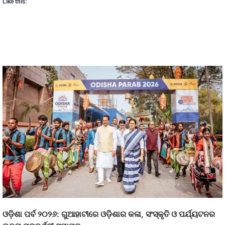
Like this:
ଓଡ଼ିଶା ପର୍ବ ୨୦୨୬: ଗୁଆହାଟୀରେ ଓଡ଼ିଶାର କଳା, ସଂସ୍କୃତି ଓ ପର୍ଯ୍ୟଟନର