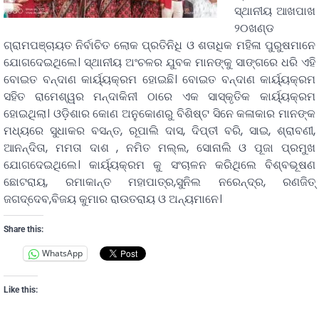
ସ୍ଥାନୀୟ ଆଖପାଖ
୨୦ଖଣ୍ଡ
ଗ୍ରାମପଞ୍ଚାୟତ ନିର୍ବାଚିତ ଲୋକ ପ୍ରତିନିଧି ଓ ଶତାଧିକ ମହିଳା ପୁରୁଷମାନେ
ଯୋଗଦେଇଥିଲେ। ସ୍ଥାନୀୟ ଅଂଚଳର ଯୁବକ ମାନଙ୍କୁ ସାଙ୍ଗରେ ଧରି ଏହି
ବୋଇତ ବନ୍ଦାଣ କାର୍ୟ୍ୟକ୍ରମ ହୋଇଛି। ବୋଇତ ବନ୍ଦାଣ କାର୍ୟ୍ୟକ୍ରମ
ସହିତ ରାମେଶ୍ୱର ମନ୍ଦାକିନୀ ଠାରେ ଏକ ସାସ୍କୃତିକ କାର୍ୟ୍ୟକ୍ରମ
ହୋଇଥିଲା। ଓଡ଼ିଶାର କୋଣ ଅନୁକୋଣରୁ ବିଶିଷ୍ଟ ସିନେ କଳାକାର ମାନଙ୍କ
ମଧ୍ୟରେ ସୁଧାକର ବସନ୍ତ, ରୂପାଲି ଦାସ, ଦିପ୍ତୀ ବରି, ସାଇ, ଶ୍ରାବଣୀ,
ଆନନ୍ଦିତା, ମମତା ଦାଶ , ନମିତ ମଲ୍ଲ, ସୋନାଲି ଓ ପୂଜା ପ୍ରମୁଖ
ଯୋଗଦେଇଥିଲେ। କାର୍ୟ୍ୟକ୍ରମ କୁ ସଂଚାଳନ କରିଥିଲେ ବିଶ୍ବଭୂଷଣ
ଛୋଟରାୟ, ରମାକାନ୍ତ ମହାପାତ୍ର,ସୁନିଲ ନରେନ୍ଦ୍ର, ରଣଜିତ୍
ଜଗଦ୍ଦେବ,ବିଜୟ କୁମାର ରାଉତରାୟ ଓ ଅନ୍ୟମାନେ।
Share this:
WhatsApp
Like this: