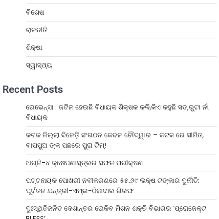
ବିଶେଷ
ରାଜନୀତି
ଶିକ୍ଷା
ସ୍ୱାସ୍ଥ୍ୟ
Recent Posts
ରେଭେନ୍ସା : ଜଟିଳ ହେଉଛି ବିଧାୟକ ଶିକ୍ଷକ କଳି,କିଏ କହୁଛି ସତ,ରୁଟା ନାଁ
ବିଧାୟକ
କଟକ ଜିଲ୍ଲା ବିଜେଡ଼ି ସଂଗଠନ କେବଳ ଚୌଦ୍ୱାର – କଟକ ରେ ସୀମିତ,
ବାପପୁଅ ଙ୍କ ପଛରେ ପୁରା ଟିମ୍!
ଅଗ୍ନି-୪ କ୍ଷେପଣାସ୍ତ୍ରର ସଫଳ ପରୀକ୍ଷଣ
ପଟ୍ଟନାୟକ ପୋଖରୀ ନବୀକରଣରେ ୫୫.୬୯ ଲକ୍ଷ ଟଙ୍କାର ଦୁର୍ନୀତି:
ପୂର୍ବତନ ଯନ୍ତ୍ରୀ-ଏମ୍‌ଇ-ଠିକାଦାର ଗିରଫ
ଦୁଃସ୍ଥିତିଜନିତ ଦେଶାନ୍ତର ରୋକିବ ମିଶନ ଶକ୍ତି ବିଭାଗର ‘ପ୍ରୋଜେକ୍ଟ
BLESS’