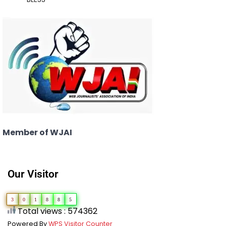
Member of WJAI
Our Visitor
3
0
1
8
8
5
Total views : 574362
Powered By
WPS Visitor Counter