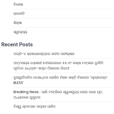
ବିଶେଷ
ରାଜନୀତି
ଶିକ୍ଷା
ସ୍ୱାସ୍ଥ୍ୟ
Recent Posts
ଅଗ୍ନି-୪ କ୍ଷେପଣାସ୍ତ୍ରର ସଫଳ ପରୀକ୍ଷଣ
ପଟ୍ଟନାୟକ ପୋଖରୀ ନବୀକରଣରେ ୫୫.୬୯ ଲକ୍ଷ ଟଙ୍କାର ଦୁର୍ନୀତି:
ପୂର୍ବତନ ଯନ୍ତ୍ରୀ-ଏମ୍‌ଇ-ଠିକାଦାର ଗିରଫ
ଦୁଃସ୍ଥିତିଜନିତ ଦେଶାନ୍ତର ରୋକିବ ମିଶନ ଶକ୍ତି ବିଭାଗର ‘ପ୍ରୋଜେକ୍ଟ
BLESS’
Breaking News : ପାଣି ଟାଙ୍କିରେ ଶ୍ୱାସରୁଦ୍ଧ ହୋଇ ଜଣେ ମୃତ,
ଅନ୍ୟଜଣେ ଗୁରୁତର
ବିଶ୍ୱ ସ୍ତନପାନ ସପ୍ତାହ ପାଳିତ