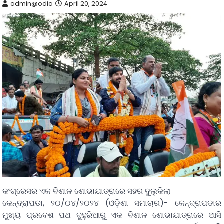
admin@odia
April 20, 2024
କଂଗ୍ରେସର ଏକ ବିଶାଳ ଶୋଭାଯାତ୍ରାରେ ସହର ଦୁଲୁକିଲା
କେନ୍ଦ୍ରାପଡା, ୨୦/୦୪/୨୦୨୪ (ଓଡ଼ିଶା ସମାଚାର)- କେନ୍ଦ୍ରାପଡାର
ମୁଖ୍ୟ ପ୍ରବେଶ ପଥ ଦୁହୁରିଆରୁ ଏକ ବିଶାଳ ଶୋଭାଯାତ୍ରାରେ ଆସି