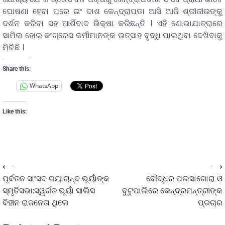
ଘୋଷଣା ହେବା ପରେ ଇଂ ଦାଶ କେନ୍ଦ୍ରାପଡା ଆସି ଆଜି ଶ୍ରୀଜୀଉଙ୍କୁ
ଦର୍ଶନ କରିବା ସହ ଆର୍ଶିବାଦ ଭିକ୍ଷା କରିଛନ୍ତି । ଏହି ଶୋଭାଯାତ୍ରାରେ
ସାମିଲ ହୋଇ କଂଗ୍ରେସ କର୍ମୀମାନଙ୍କ ଉତ୍ସାହ ବୃଦ୍ଧି ପାଇଥିବା ଦେଖିବାକୁ
ମିଳିଛି ।
Share this:
WhatsApp
Like this:
⟵
⟶
ପୂର୍ବତନ ସାଂସଦ ଗୟାଚାନ୍ଦ ଭୂୟାଁଙ୍କ
ବୌଦ୍ଧର ପଲସାଗୋରା ଓ
ସ୍ମୃତିସଭା:ସ୍ୱର୍ଗତ ଭୂୟାଁ ସାଲିସ
ବୁଟୁପାଲିରେ କେନ୍ଦ୍ରମନ୍ତ୍ରୀଙ୍କ
ବିହୀନ ରାଜନେତା ଥିଲେ
ପ୍ରଚାର