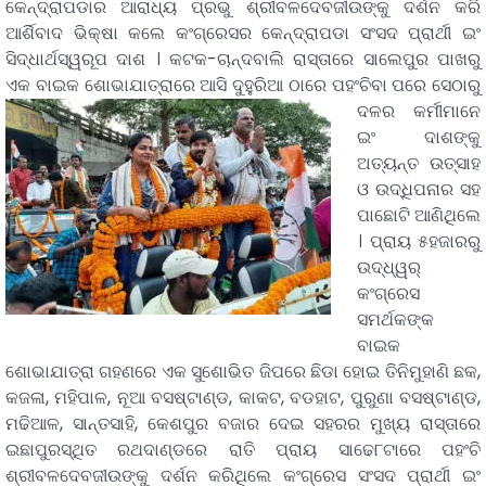
କେନ୍ଦ୍ରାପଡାର ଆରାଧ୍ୟ ପ୍ରଭୁ ଶ୍ରୀବଳଦେବଜୀଉଙ୍କୁ ଦର୍ଶନ କରି
ଆର୍ଶିବାଦ ଭିକ୍ଷା କଲେ କଂଗ୍ରେସର କେନ୍ଦ୍ରାପଡା ସଂସଦ ପ୍ରାର୍ଥୀ ଇଂ
ସିଦ୍ଧାର୍ଥସ୍ୱରୂପ ଦାଶ । କଟକ-ଚାନ୍ଦବାଲି ରାସ୍ତାରେ ସାଲେପୁର ପାଖରୁ
ଏକ ବାଇକ ଶୋଭାଯାତ୍ରାରେ ଆସି ଦୁହୁରିଆ ଠାରେ ପହଂଚିବା
ପରେ ସେଠାରୁ
ଦଳର କର୍ମୀମାନେ
ଇଂ ଦାଶଙ୍କୁ
ଅତ୍ୟନ୍ତ ଉତ୍ସାହ
ଓ ଉଦ୍ଧିପନାର ସହ
ପାଛୋଟି ଆଣିଥିଲେ
। ପ୍ରାୟ ୫ହଜାରରୁ
ଉଦ୍ଧ୍ୱର୍
କଂଗ୍ରେସ
ସମର୍ଥକଙ୍କ
ବାଇକ
ଶୋଭାଯାତ୍ରା ଗହଣରେ ଏକ ସୁଶୋଭିତ ଜିପରେ ଛିଡା ହୋଇ ତିନିମୁହାଣି ଛକ,
କଜଳା, ମହିପାଳ, ନୂଆ ବସଷ୍ଟାଣ୍ଡ, କାକଟ, ବଡହାଟ, ପୁରୁଣା ବସଷ୍ଟାଣ୍ଡ,
ମଢିଆଳ, ସାନ୍ତସାହି, କେଶପୁର ବଜାର ଦେଇ ସହରର ମୁଖ୍ୟ ରାସ୍ତାରେ
ଇଛାପୁରସ୍ଥିତ ରଥଦାଣ୍ଡରେ ରାତି ପ୍ରାୟ ସାଢେ୮ଟାରେ ପହଂଚି
ଶ୍ରୀବଳଦେବଜୀଉଙ୍କୁ ଦର୍ଶନ କରିଥିଲେ କଂଗ୍ରେସ ସଂସଦ ପ୍ରାର୍ଥୀ ଇଂ