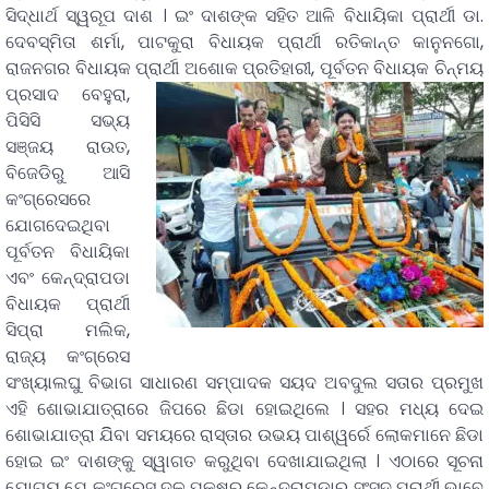
ସିଦ୍ଧାର୍ଥ ସ୍ୱରୂପ ଦାଶ । ଇଂ ଦାଶଙ୍କ ସହିତ ଆଳି ବିଧାୟିକା ପ୍ରାର୍ଥୀ ଡା.
ଦେବସ୍ମିତା ଶର୍ମା, ପାଟକୁରା ବିଧାୟକ ପ୍ରାର୍ଥୀ ରତିକାନ୍ତ କାନୁନଗୋ,
ରାଜନଗର ବିଧାୟକ ପ୍ରାର୍ଥୀ ଅଶୋକ ପ୍ରତିହାରୀ,
ପୂର୍ବତନ ବିଧାୟକ ଚିନ୍ମୟ
ପ୍ରସାଦ ବେହୁରା,
ପିସିସି ସଭ୍ୟ
ସଞ୍ଜୟ ରାଉତ,
ବିଜେଡିରୁ ଆସି
କଂଗ୍ରେସରେ
ଯୋଗଦେଇଥିବା
ପୂର୍ବତନ ବିଧାୟିକା
ଏବଂ କେନ୍ଦ୍ରାପଡା
ବିଧାୟକ ପ୍ରାର୍ଥୀ
ସିପ୍ରା ମଲିକ,
ରାଜ୍ୟ କଂଗ୍ରେସ
ସଂଖ୍ୟାଲଘୁ ବିଭାଗ ସାଧାରଣ ସମ୍ପାଦକ ସୟଦ ଅବଦୁଲ ସତାର ପ୍ରମୁଖ
ଏହି ଶୋଭାଯାତ୍ରାରେ ଜିପରେ ଛିଡା ହୋଇଥିଲେ । ସହର ମଧ୍ୟ ଦେଇ
ଶୋଭାଯାତ୍ରା ଯିିବା ସମୟରେ ରାସ୍ତାର ଉଭୟ ପାଶ୍ୱର୍ରେ ଲୋକମାନେ ଛିଡା
ହୋଇ ଇଂ ଦାଶଙ୍କୁ ସ୍ୱାଗତ କରୁଥିବା ଦେଖାଯାଇଥିଲା । ଏଠାରେ ସୂଚନା
ଯୋଗ୍ୟ ଯେ କଂଗ୍ରେସ ଦଳ ପକ୍ଷରୁ କେନ୍ଦ୍ରାପଡାର ସଂସଦ ପ୍ରାର୍ଥୀ ଭାବେ