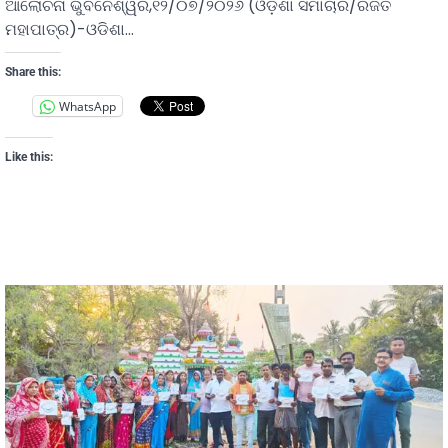
ଆଲୋଚନା ଭୁବନେଶ୍ୱର,୧୨/୦୭/୨୦୨୬ (ଓଡ଼ିଶା ସମାଚାର/ରଜତ
ମହାପାତ୍ର)-ଓଡିଶା…
Share this:
WhatsApp
Like this: