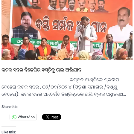
କଟକ ସଦର ଵିଜେପିର ଵସ୍ତିକୁ ଚାଲ ଅଭିଯାନ
କମ୍ବଳ ବାଣ୍ଟିଲେ ପ୍ରଦୀପ
ବେହେରା କଟକ ସଦର , ୦୨/୦୧/୨୦୨ ୪ (ଓଡ଼ିଶା ସମାଚାର /ବିଷ୍ଣୁ
ବେହେରା): କଟକ ସଦର ଅନ୍ତର୍ଗତ ନିଶ୍ଚିନ୍ତକୋଇଲି ବ୍ଲକ ଅଧିନସ୍ଥ…
Share this:
WhatsApp
Like this: