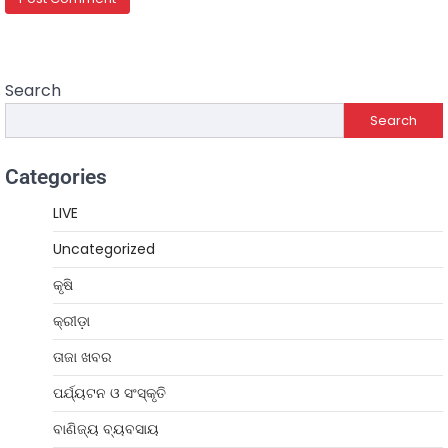
Search
Search
Categories
LIVE
Uncategorized
କୃଷି
କ୍ରୀଡ଼ା
ତାଜା ଖବର
ପର୍ଯ୍ୟଟନ ଓ ସଂସ୍କୃତି
ବାଣିଜ୍ୟ ବ୍ୟବସାୟ