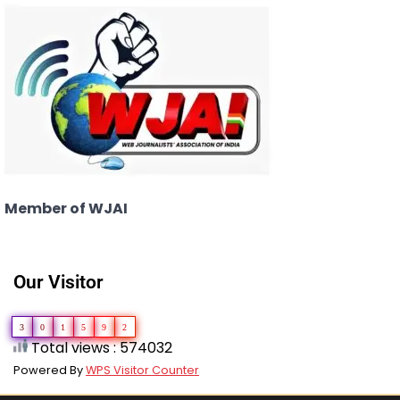
Member of WJAI
Our Visitor
3
0
1
5
9
2
Total views : 574032
Powered By
WPS Visitor Counter