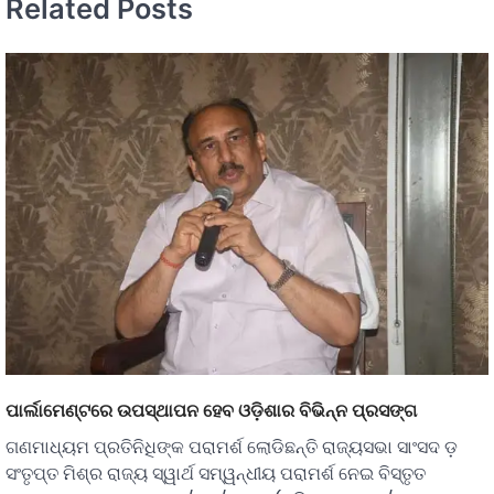
Related Posts
ପାର୍ଲାମେଣ୍ଟରେ ଉପସ୍ଥାପନ ହେବ ଓଡ଼ିଶାର ବିଭିନ୍ନ ପ୍ରସଙ୍ଗ
ଗଣମାଧ୍ୟମ ପ୍ରତିନିଧିଙ୍କ ପରାମର୍ଶ ଲୋଡିଛନ୍ତି ରାଜ୍ୟସଭା ସାଂସଦ ଡ଼
ସଂତୃପ୍ତ ମିଶ୍ର ରାଜ୍ୟ ସ୍ୱାର୍ଥ ସମ୍ୱନ୍ଧୀୟ ପରାମର୍ଶ ନେଇ ବିସ୍ତୃତ