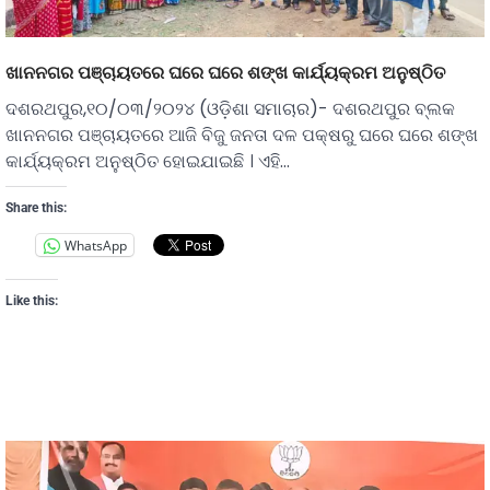
ଖାନନଗର ପଞ୍ଚାୟତରେ ଘରେ ଘରେ ଶଙ୍ଖ କାର୍ଯ୍ୟକ୍ରମ ଅନୁଷ୍ଠିତ
ଦଶରଥପୁର,୧୦/୦୩/୨୦୨୪ (ଓଡ଼ିଶା ସମାଚାର)- ଦଶରଥପୁର ବ୍ଲକ
ଖାନନଗର ପଞ୍ଚାୟତରେ ଆଜି ବିଜୁ ଜନତା ଦଳ ପକ୍ଷରୁ ଘରେ ଘରେ ଶଙ୍ଖ
କାର୍ଯ୍ୟକ୍ରମ ଅନୁଷ୍ଠିତ ହୋଇଯାଇଛି । ଏହି…
Share this:
WhatsApp
Like this: