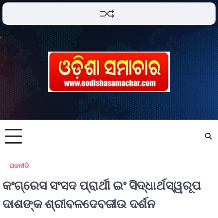
ରାଜନୀତି
କଂଗ୍ରେସ ସଂସଦ ପ୍ରାର୍ଥୀ ଇଂ ସିଦ୍ଧାର୍ଥସ୍ୱରୂପ
ଦାଶଙ୍କ ଶ୍ରୀବଳଦେବଜୀଉ ଦର୍ଶନ