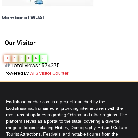
Member of WJAI
Our Visitor
3
0
1
8
9
4
Total views : 574375
Powered By
WPS Visitor Counter
Eodishasamachar.com is a project launched by the
Eodishasamachar aimed at providing internet users with the
most recent updates regarding Odisha and other regions. The
platform serves as a portal to the state, covering a diverse
range of topics including History, Demography, Art and Culture,
Tourist Attractions, Festivals, and notable figures from the