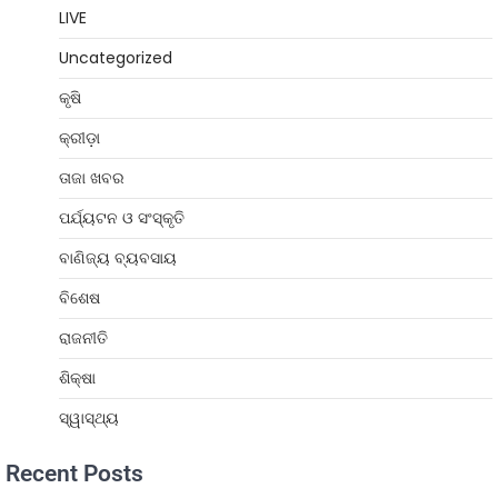
LIVE
Uncategorized
କୃଷି
କ୍ରୀଡ଼ା
ତାଜା ଖବର
ପର୍ଯ୍ୟଟନ ଓ ସଂସ୍କୃତି
ବାଣିଜ୍ୟ ବ୍ୟବସାୟ
ବିଶେଷ
ରାଜନୀତି
ଶିକ୍ଷା
ସ୍ୱାସ୍ଥ୍ୟ
Recent Posts