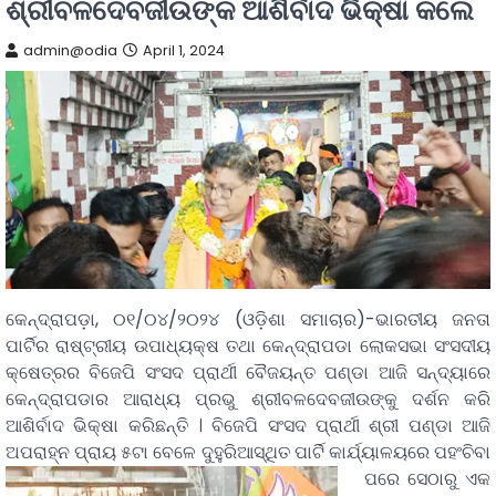
ଶ୍ରୀବଳଦେବଜୀଉଙ୍କ ଆଶିର୍ବାଦ ଭିକ୍ଷା କଲେ
admin@odia
April 1, 2024
କେନ୍ଦ୍ରାପଡ଼ା, ୦୧/୦୪/୨୦୨୪ (ଓଡ଼ିଶା ସମାଚାର)-ଭାରତୀୟ ଜନତା
ପାର୍ଟିର ରାଷ୍ଟ୍ରୀୟ ଉପାଧ୍ୟକ୍ଷ ତଥା କେନ୍ଦ୍ରାପଡା ଲୋକସଭା ସଂସଦୀୟ
କ୍ଷେତ୍ରର ବିଜେପି ସଂସଦ ପ୍ରାର୍ଥୀ ବୈଜୟନ୍ତ ପଣ୍ଡା ଆଜି ସନ୍ଦ୍ୟାରେ
କେନ୍ଦ୍ରାପଡାର ଆରାଧ୍ୟ ପ୍ରଭୁ ଶ୍ରୀବଳଦେବଜୀଉଙ୍କୁ ଦର୍ଶନ କରି
ଆଶିର୍ବାଦ ଭିକ୍ଷା କରିଛନ୍ତି । ବିଜେପି ସଂସଦ ପ୍ରାର୍ଥୀ ଶ୍ରୀ ପଣ୍ଡା ଆଜି
ଅପରାହ୍ନ ପ୍ରାୟ ୫ଟା ବେଳେ ଦୁହୁରିଆସ୍ଥିତ
ପାର୍ଟି କାର୍ଯ୍ୟାଳୟରେ ପହଂଚିବା
ପରେ ସେଠାରୁ ଏକ