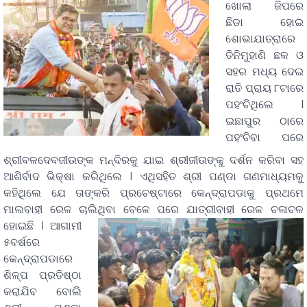
ଖୋଲା ଜିପରେ
ଛିଡା ହୋଇ
ଶୋଭାଯାତ୍ରାରେ
ତିନିମୁହାଣି ଛକ ଓ
ସହର ମଧ୍ୟ ଦେଇ
ରାତି ପ୍ରାୟ ୮ଟାରେ
ପହଂଚିଥିଲେ ।
ଇଛାପୁର ଠାରେ
ପହଂଚିବା ପରେ
ଶ୍ରୀବଳଦେବଜୀଉଙ୍କ ମନ୍ଦିରକୁ ଯାଇ ଶ୍ରୀଜୀଉଙ୍କୁ ଦର୍ଶନ କରିବା ସହ
ଆଶିର୍ବାଦ ଭିକ୍ଷା କରିଥିଲେ । ଏଥିସହିତ ଶ୍ରୀ ପଣ୍ଡା ଗଣମାଧ୍ୟମକୁ
କହିଥିଲେ ଯେ ତାଙ୍କରି ପ୍ରଚେଷ୍ଟାରେ କେନ୍ଦ୍ରାପଡାକୁ ପ୍ରଥମେ
ମାଲବାହୀ ରେଳ ଚାଲିଥିବା ବେଳେ ପରେ ଯାତ୍ରୀବାହୀ
ରେଳ ଚଳାଚଳ
ହୋଇଛି । ଆଗାମୀ
୫ବର୍ଷରେ
କେନ୍ଦ୍ରାପଡାରେ
ଶିଳ୍ପ ପ୍ରତିଷ୍ଠା
କରାଯିବ ବୋଲି