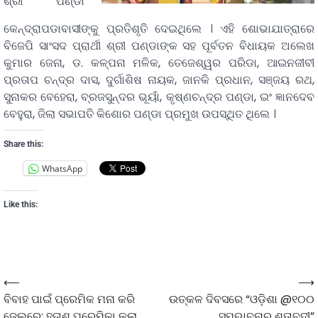
ଶ୍ରୀ ପଣ୍ଡା
କେନ୍ଦ୍ରାପଡାବାସୀଙ୍କୁ ପ୍ରତିଶୃତି ଦେଇଥିଲେ । ଏହି ଶୋଭାଯାତ୍ରାରେ
ବିଜେପି ସାଂସଦ ପ୍ରାର୍ଥୀ ଶ୍ରୀ ପଣ୍ଡାଙ୍କ ସହ ପୂର୍ବତନ ବିଧାୟକ ଅଲେଖ
କୁମାର ଜେନା, ଡ. କଳ୍ପନା ମଳିକ, ତେଜେଶ୍ୱର ପରିଡା, ଆଇନଜୀବୀ
ପ୍ରତାପ ଚନ୍ଦ୍ର ଦାସ, ଦୁର୍ଗାଶିଷ ନାୟକ, ଜାନକି ପ୍ରଧାନ, ସଞ୍ଜୟ ରଥ,
ସୁନାକର ବେହେରା, ବ୍ରଜସୁନ୍ଦର ଭୂୟାଁ, କୃଷ୍ଣଚନ୍ଦ୍ର ପଣ୍ଡା, ଇଂ ଜ୍ଞାନଦେବ
ବେହୁରା, ଜିଲା ସଭାପତି କିଶୋର ପଣ୍ଡା ପ୍ରମୁଖ ଉପସ୍ଥିତ ଥିଲେ ।
Share this:
WhatsApp
Like this:
⟵
⟶
ବିବାହ ପାଇଁ ପ୍ରେମିକ ମନା କରି
ଉତ୍କଳ ଦିବସରେ “ଓଡ଼ିଶା @୧୦୦
ଜେଲରେ: ହତାଶ ପ୍ରେମିକା କଲା
ସମ୍ଭାବନାର ଶତାବ୍ଦୀ”