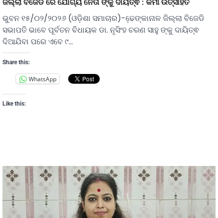
ଜିଲ୍ଲା ବିଜେଡି ରେ ଯୋଗ୍ୟ ନେତା ଙ୍କୁ ଦାୟିତ୍ଵ : କର୍ମୀ ଉତ୍ସାହିତ
ଭୁବନ ୧୫/୦୨/୨୦୨୬ (ଓଡ଼ିଶା ସମାଚାର)-ଢେ଼ଙ୍କାନାଳ ଜିଲ୍ଲା ବିଜେଡି
ସଭାପତି ଭାବେ ପୂର୍ବତନ ବିଧାୟକ ଡା. ନୃସିଂହ ଚରଣ ସାହୁ ଙ୍କୁ ଦାୟିତ୍ଵ
ଦିଆଯିବା ପରେ ଏବେ ୯…
Share this:
WhatsApp
Like this: