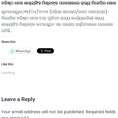
ବରିଷ୍ଠ ନେତା ଶାକ୍ୟସିଂହ ମିଶ୍ରଙ୍କ ପରଲୋକରେ ରାଜ୍ୟ ବିଜେପିର ଶୋକ
ଭୁବନେଶ୍ୱର,୨୩/୦୪/୨୦୨୫ (ଓଡ଼ିଶା ସମାଚାର/ରଜତ ମହାପାତ୍ର)-
ବିଜେପିର ବରିଷ୍ଠ ନେତା ତଥା ପୂର୍ବତନ ରାଜ୍ୟ କାର୍ଯ୍ୟକାରିଣୀ ସଭ୍ୟ
ଶାକ୍ୟସିଂହ ମିଶ୍ରଙ୍କ କଟକସ୍ଥିତ ଏକ ଘରୋଇ ହସ୍ପିଟାଲରେ ପରଲୋକ
ଘଟିଛି…
Share this:
WhatsApp
Like this:
Loading...
Leave a Reply
Your email address will not be published.
Required fields