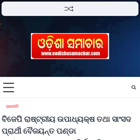
ରାଜନୀତି
ବିଜେପି ରାଷ୍ଟ୍ରୀୟ ଉପାଧ୍ୟକ୍ଷ ତଥା ସାଂସଦ
ପ୍ରାର୍ଥୀ ବୈଜୟନ୍ତ ପଣ୍ଡା