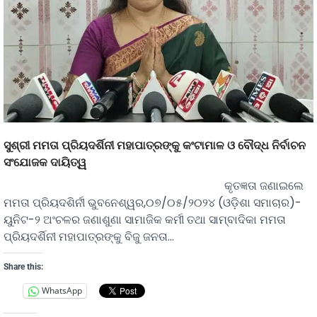
ସୁଶ୍ରୀ ମମତା ପ୍ରିୟଦର୍ଶିନୀ ମହାପାତ୍ରଙ୍କୁ କଂଟାମାଳ ଓ ବୌଦ୍ଧ ନିର୍ବାଚନ
ସଂଯୋଜକ ଦାୟିତ୍ୱ
କୃତଜ୍ଞତା ଜଣାଇଲେ
ମମତା ପ୍ରିୟଦଶିର୍ନୀ ଭୁବନେଶ୍ୱର,୦୭/୦୫/୨୦୨୪ (ଓଡ଼ିଶା ସମାଚାର)-
ୟୁନିଟ-୨ ଅଂଚଳର ଜଣାଶୁଣା ସାମାଜିକ କର୍ମୀ ତଥା ସାମ୍ବାଦିକା ମମତା
ପ୍ରିୟଦର୍ଶିନୀ ମହାପାତ୍ରଙ୍କୁ ବିଜୁ ଜନତା…
Share this:
WhatsApp