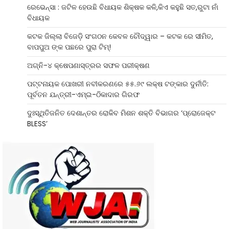
ରେଭେନ୍ସା : ଜଟିଳ ହେଉଛି ବିଧାୟକ ଶିକ୍ଷକ କଳି,କିଏ କହୁଛି ସତ,ରୁଟା ନାଁ
ବିଧାୟକ
କଟକ ଜିଲ୍ଲା ବିଜେଡ଼ି ସଂଗଠନ କେବଳ ଚୌଦ୍ୱାର – କଟକ ରେ ସୀମିତ,
ବାପପୁଅ ଙ୍କ ପଛରେ ପୁରା ଟିମ୍!
ଅଗ୍ନି-୪ କ୍ଷେପଣାସ୍ତ୍ରର ସଫଳ ପରୀକ୍ଷଣ
ପଟ୍ଟନାୟକ ପୋଖରୀ ନବୀକରଣରେ ୫୫.୬୯ ଲକ୍ଷ ଟଙ୍କାର ଦୁର୍ନୀତି:
ପୂର୍ବତନ ଯନ୍ତ୍ରୀ-ଏମ୍‌ଇ-ଠିକାଦାର ଗିରଫ
ଦୁଃସ୍ଥିତିଜନିତ ଦେଶାନ୍ତର ରୋକିବ ମିଶନ ଶକ୍ତି ବିଭାଗର ‘ପ୍ରୋଜେକ୍ଟ
BLESS’