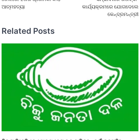
ଆତ୍ମହତ୍ୟା
କାର୍ଯ୍ୟକ୍ରମରେ ଯୋଗଦେଲେ
କେନ୍ଦ୍ରମନ୍ତ୍ରୀ
Related Posts