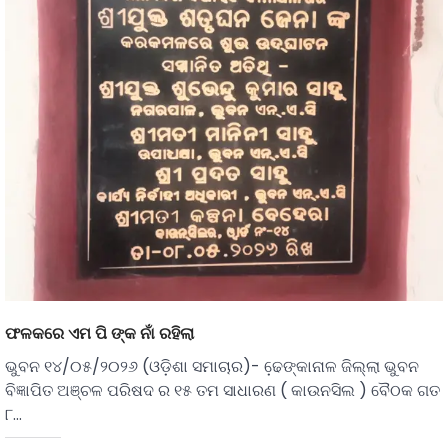
ଫଳକରେ ଏମ ପି ଙ୍କ ନାଁ ରହିଲା
ଭୁବନ ୧୪/୦୫/୨୦୨୬ (ଓଡ଼ିଶା ସମାଚାର)- ଢେ଼ଙ୍କାନାଳ ଜିଲ୍ଲା ଭୁବନ
ବିଜ୍ଞାପିତ ଅଞ୍ଚଳ ପରିଷଦ ର ୧୫ ତମ ସାଧାରଣ ( କାଉନସିଲ ) ବୈଠକ ଗତ
୮…