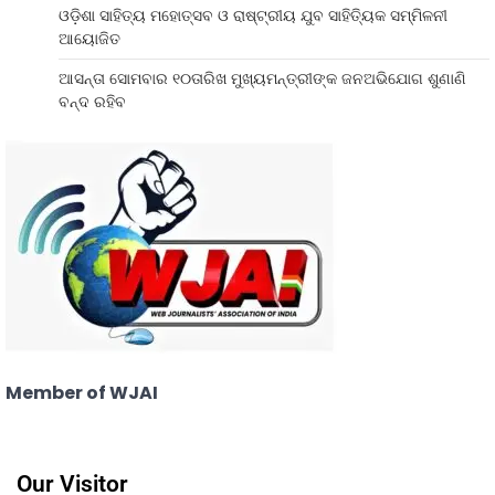
ଓଡ଼ିଶା ସାହିତ୍ୟ ମହୋତ୍ସବ ଓ ରାଷ୍ଟ୍ରୀୟ ଯୁବ ସାହିତ୍ୟିକ ସମ୍ମିଳନୀ
ଆୟୋଜିତ
ଆସନ୍ତା ସୋମବାର ୧୦ତାରିଖ ମୁଖ୍ୟମନ୍ତ୍ରୀଙ୍କ ଜନଅଭିଯୋଗ ଶୁଣାଣି
ବନ୍ଦ ରହିବ
Member of WJAI
Our Visitor