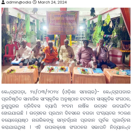
admin@odia
March 24, 2024
କେନ୍ଦ୍ରାପଡ଼ା, ୨୪/୦୩/୨୦୨୪ (ଓଡ଼ିଶା ସମାଚାର)- କେନ୍ଦ୍ରାପଡାର
ପ୍ରତିଷ୍ଠିତ ସାମାଜିକ ସାଂସ୍କୃତିକ ଅନୁଷ୍ଠାନ ବଟବାବା ସାସ୍କୃତିକ ସଂଗଠନ,
ତୁଣୁପୁରର ତ୍ରିଦିବସ ବ୍ୟାପି ୨୯ତମ ନାର୍ଷିକ ଉତ୍ସବ ଉଦଘାଟିତ
ହୋଇଯାଇଛି । ଉତ୍ସବର ପ୍ରଥମ ଦିବସରେ ବଗଡା ପଂଚାୟତର ୨୦ଜଣ
ବୟୋଜ୍ୟେଷ୍ଠ ନାଗରିକଙ୍କୁ ସମ୍ବର୍ଦ୍ଧନା ପ୍ରଦାନ ପୂର୍ବକ ପୂଜାର୍ଚ୍ଚନା
କରାଯାଇଥିଲା । ଏହି ଉପଲକ୍ଷେ ସଂଗଠନର ସଭାପତି ନିତ୍ୟାନନ୍ଦ