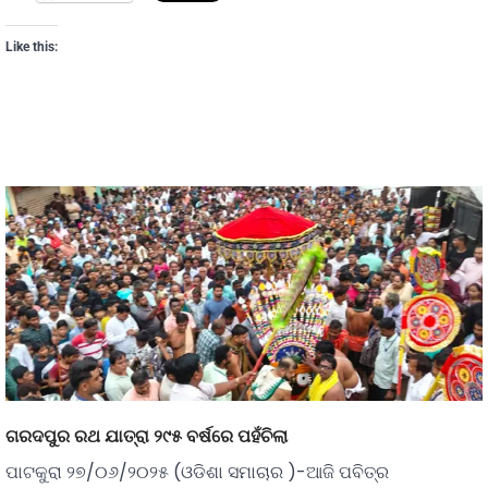
Like this:
ଗରଦପୁର ରଥ ଯାତ୍ରା ୨୯୫ ବର୍ଷରେ ପହଁଚିଲା
ପାଟକୁରା ୨୭/୦୬/୨୦୨୫ (ଓଡିଶା ସମାଚାର )-ଆଜି ପବିତ୍ର