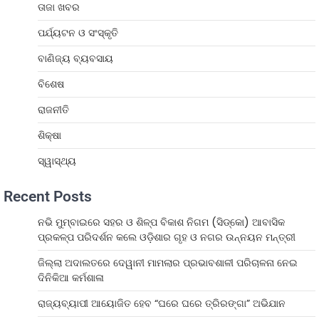
ତାଜା ଖବର
ପର୍ଯ୍ୟଟନ ଓ ସଂସ୍କୃତି
ବାଣିଜ୍ୟ ବ୍ୟବସାୟ
ବିଶେଷ
ରାଜନୀତି
ଶିକ୍ଷା
ସ୍ୱାସ୍ଥ୍ୟ
Recent Posts
ନଭି ମୁମ୍ବାଇରେ ସହର ଓ ଶିଳ୍ପ ବିକାଶ ନିଗମ (ସିଡ୍‌କୋ) ଆବାସିକ
ପ୍ରକଳ୍ପ ପରିଦର୍ଶନ କଲେ ଓଡ଼ିଶାର ଗୃହ ଓ ନଗର ଉନ୍ନୟନ ମନ୍ତ୍ରୀ
ଜିଲ୍ଲା ଅଦାଲତରେ ଦେୱାନୀ ମାମଲାର ପ୍ରଭାବଶାଳୀ ପରିଚାଳନା ନେଇ
ଦିନିକିଆ କର୍ମଶାଳା
ରାଜ୍ୟବ୍ୟାପୀ ଆୟୋଜିତ ହେବ “ଘରେ ଘରେ ତ୍ରିରଙ୍ଗା” ଅଭିଯାନ