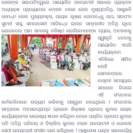
ଜେନାଙ୍କ ସଭାପତିତ୍ୱରେ ଆୟୋଜିତ ଉଦଘାଟନୀ ସଭାରେ ପ୍ରାକ୍ତନ
ଅଧ୍ୟକ୍ଷ ପ୍ରାଧ୍ୟାପକ ମୋହନ ଚରଣ ଜେନା ମୁଖ୍ୟଅତିଥି, ଆଶୁକବି
ହେମନ୍ତ ଜେନା ମୁଖ୍ୟବକ୍ତା, ଗାୟକ ଭୂଷଣ ଗୋପବନ୍ଧୁ ନାଥ, ସରପଂଚ
ସୁବନୀ ସାହୁ, ସମାଜସେବୀ ଆଦିକନ୍ଦ ରାଉଳ ସମ୍ମାନୀତ ଅତିଥି ରୂପେ
ଯୋଗଦେଇ ଆମ ସମାଜକୁ ବରିଷ୍ଠ ନାଗରିକମାନଙ୍କ ତ୍ୟାଗ,
ଅବଦାନକୁ
ସ୍ୱୀକୃତି ଦେବାକୁ
ଆୟୋଜିତ ଏପରି
କାର୍ଯ୍ୟକ୍ରମ
ଏତିକିରେ ସୀମିତ
ନରହି
ସେମାନଙ୍କର
ବାସ୍ତବ ସମସ୍ୟାର
ସମାଧାନ ଦିଗରେ
ଏହି ସଂଗଠନର
କର୍ମକର୍ତାମାନେ ଉଦ୍ୟମ କରିବାକୁ ଆହ୍ୱାନ ଦେଇଥିଲେ । ସଂଗଠନର
ସମ୍ପାଦକ ଅବସରପ୍ରାପ୍ତ ପ୍ରଧାନ ଶିକ୍ଷକ ପ୍ରତାପ କୁମାର ନାୟକ
କାର୍ଯ୍ୟକ୍ରମର ଉଦେଶ୍ୟ ଜ୍ଞାପନ କରିଥିବା ବେଳେ ପଣ୍ଡିତ ପ୍ରତାପ କୁମାର
ପତି ଅତିଥି ପରିଚୟ ଓ ଦିଲ୍ଲିପ କୁମାର ବରାଳ ଉଦଘାଟନୀ ଓ ଗୋଲଖ
ସେଠୀ ଉଦଯାପନୀ ସଂଗୀତ ଗାନ କରିଥିଲେ । ଆଶୁତୋଷ ପଣ୍ଡା ସଭାକାର୍ଯ୍ୟ