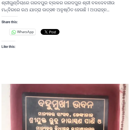
ଶ୍ରୀଗୁଣ୍ଡିଚାରେ ଗରଦପୁର ବ୍ଲକର ଗରଦପୁର ଶ୍ରୀ ବଳଦେବଜୀଉ
ମନ୍ଦିରରେ ରଥ ଯାତ୍ରା ଉତ୍ସଵ ଅନୁଷ୍ଠିତ ହେଉଛି । ଅପରାହ୍ନ…
Share this:
WhatsApp
Like this: