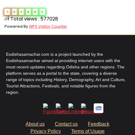
3
0
3
8
8
5
Total views : 577028
Powered By
WPS Visitor Counter
Eodishasamachar.com is a project launched by the
Eodishasamachar aimed at providing internet users with the
most recent updates regarding Odisha and other regions. The
platform serves as a portal to the state, covering a diverse
range of topics including History, Demography, Art and Culture,
Tourist Attractions, Festivals, and notable figures from the
region.
About us
Contact us
Feedback
Privacy Policy
Terms of Usage