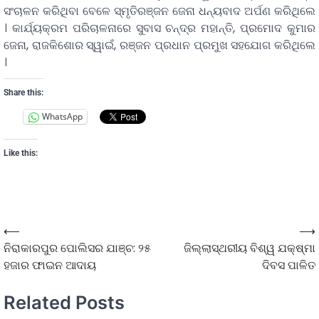
ସଂଚାଳନ କରିଥିବା ବେଳେ ସ୍ମୃତିରଞ୍ଜନ ଜେନା ଧନ୍ୟବାଦ ଅର୍ପଣ କରିଥିଲେ
। କାର୍ଯ୍ୟକ୍ରମ ପରିଚାଳନାରେ ସୁବାସ ଚନ୍ଦ୍ର ମହାନ୍ତି, ପ୍ରମୋଦ କୁମାର
ଜେନା, ରାଜକିଶୋର ସ୍ୱାଇଁ, ରଞ୍ଜନ ପ୍ରଧାନ ପ୍ରମୁଖ ସହଯୋଗ କରିଥିଲେ
।
Share this:
WhatsApp
Like this:
⟵
⟶
ନିରାକାରପୁର ପୋଲିସର ଯାଞ୍ଚ: ୨୫
ଜିଲ୍ଲାସ୍ଥରୀୟ ବିଶ୍ୱ ଯକ୍ଷ୍ମା
ହଜାର ଫାଇନ ଆଦାୟ
ଦିବସ ପାଳିତ
Related Posts