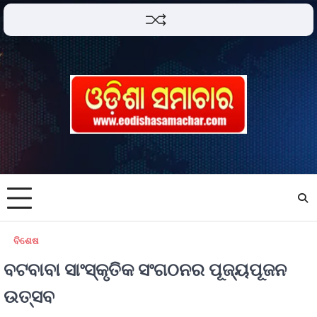
ବିଶେଷ
ବଟବାବା ସାଂସ୍କୃତିକ ସଂଗଠନର ପୂଜ୍ୟପୂଜନ
ଉତ୍ସବ