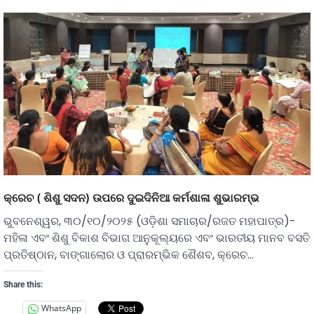
କ୍ରେଚ ( ଶିଶୁ ସଦନ) ଉପରେ ଦୁଇଦିନିଆ କର୍ମଶାଳା ଶୁଭାରମ୍ଭ
ଭୁବନେଶ୍ୱର, ୩୦/୧୦/୨୦୨୫ (ଓଡ଼ିଶା ସମାଚାର/ରଜତ ମହାପାତ୍ର)-
ମହିଳା ଏବଂ ଶିଶୁ ବିକାଶ ବିଭାଗ ଆନୁକୂଲ୍ୟରେ ଏବଂ ଭାରତୀୟ ମାନବ ବସତି
ପ୍ରତିଷ୍ଠାନ, ବାଙ୍ଗାଲୋର ଓ ପ୍ରାରମ୍ଭିକ ଶୈଶବ, କ୍ରେଚ…
Share this:
WhatsApp