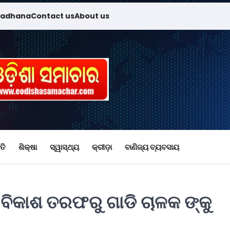
madhana
Contact us
About us
ତି
ଶିକ୍ଷା
ସ୍ୱାସ୍ଥ୍ୟ
କ୍ରୀଡ଼ା
ବାଣିଜ୍ୟ ବ୍ୟବସାୟ
ିକାଶ ତରଫରୁ ଗାଡି ଚାଳକ ଙ୍କୁ