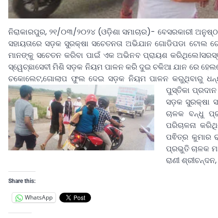
ନିରାକାରପୁର, ୨୧/୦୩/୨୦୨୪ (ଓଡ଼ିଶା ସମାଚାର)- ବେସରକାରୀ ଅନୁଷ୍ଠ
ସହାୟତାରେ ସଡ଼କ ସୁରକ୍ଷା ସଚେତନତା ଅଭିଯାନ ଗୋଡିପଡା ଟୋଲ ଗେଟ
ମାନଙ୍କୁ ସଚେତନ କରିବା ପାଇଁ ଏକ ଅଭିନବ ପ୍ରାୟଶ କରିଥିଲେ।ସରସ୍ବତୀ 
ସ୍ୱେଚ୍ଛାସେବୀ ମିଶି ସଡ଼କ ନିୟମ ପାଳନ କରି ଦୁଇ ଚକିଆ ଯାନ ରେ ହେଲମ
ଚକୋଲେଟ,ଗୋଲାପ ଫୁଲ ଦେଇ ସଡ଼କ ନିୟମ ପାଳନ କରୁଥିବାରୁ ଧନ୍ୟବ
ପୁସ୍ତିକା ପ୍ରଦା
ସଡ଼କ ସୁରକ୍ଷା ସ
ଚାଳକ ବନ୍ଧୁ ପ୍
ପରିଚାଳନା କରିଥି
ପଵିତ୍ର କୁମାର 
ପ୍ରଭୁତି ଚାଳକ ମ
ରାଣୀ ଶ୍ରୀଚନ୍ଦ
Share this:
WhatsApp