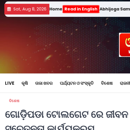
Sat, Aug 8, 2026
Home
Read in English
Abhijoga Sa
LIVE
କୃଷି
ତାଜା ଖବର
ପର୍ଯ୍ୟଟନ ଓ ସଂସ୍କୃତି
ବିଶେଷ
ରାଜନୀ
ବିଶେଷ
ଗୋଡ଼ିପଡା ଟୋଲଗେଟ ରେ ଜୀବନ ବ
ସଚେତନତା କାର୍ଯ୍ୟକ୍ରମ