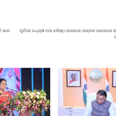
ଟି କାର
ପୂର୍ବତନ ମନ୍ତ୍ରୀ ତଥା ବରିଷ୍ଠ ରାଜନେତା ଡାକ୍ତର ଦାମୋଦର 