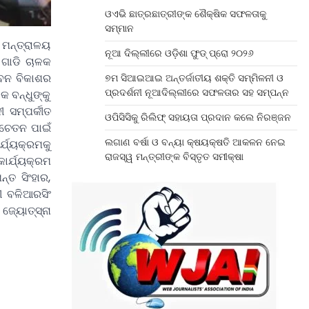
ଓଏଭି ଛାତ୍ରଛାତ୍ରୀଙ୍କ ଶୈକ୍ଷିକ ସଫଳତାକୁ
ସମ୍ମାନ
 ମନ୍ତ୍ରାଳୟ
ନୂଆ ଦିଲ୍ଲୀରେ ଓଡ଼ିଶା ଫୁଡ୍ ପ୍ରୋ ୨୦୨୬
ଗାଡି ଚାଳକ
ୀବନ ବିକାଶର
୭ମ ସିଆଇଆଇ ଅନ୍ତର୍ଜାତୀୟ ଶକ୍ତି ସମ୍ମିଳନୀ ଓ
ପ୍ରଦର୍ଶନୀ ନୂଆଦିଲ୍ଲୀରେ ସଫଳତାର ସହ ସମ୍ପନ୍ନ
 ବନ୍ଧୁଙ୍କୁ
ସମ୍ପର୍କୀତ
ଓପିସିସିକୁ ରିଲିଫ୍ ସହାୟତା ପ୍ରଦାନ କଲେ ନିରଞ୍ଜନ
େତନ ପାଇଁ
ଲଗାଣ ବର୍ଷା ଓ ବନ୍ୟା କ୍ଷୟକ୍ଷତି ଆକଳନ ନେଇ
୍ଯ୍ୟକ୍ରମକୁ
ରାଜସ୍ୱ ମନ୍ତ୍ରୀଙ୍କ ବିସ୍ତୃତ ସମୀକ୍ଷା
ାର୍ଯ୍ୟକ୍ରମ
୍ତ ସିଂହାର,
ୀ ବଳିଆରସିଂ
ଜ୍ୟୋତ୍ସ୍ନା