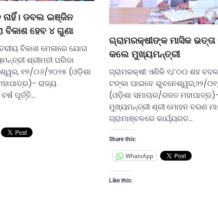
 ନାହିଁ। ଡବଲ ଇଞ୍ଜିନ
ା ବିକାଶ ହେବ ୪ ଗୁଣା
ଗ୍ରାମରକ୍ଷୀଙ୍କ ମାସିକ ଭତ୍ତା ବ
ସ୍ତରୀୟ ବିକାଶ ମେଳାରେ ଯୋଗ
କଲେ ମୁଖ୍ୟମନ୍ତ୍ରୀ
ନ୍ତ୍ରୀ ଶ୍ରୀମତୀ ପରିଡା
ଶ୍ୱର, ୧୭/୦୬/୨୦୨୫ (ଓଡ଼ିଶା
ଗ୍ରାମରକ୍ଷୀ ଏଣିକି ୧,୮୦୦ ଶହ ବଦ
ହାପାତ୍ର)- ରାଜ୍ୟ
ଟଙ୍କା ପାଇବେ ଭୁବନେଶ୍ୱର,୨୨/୦
ଷ ପୂର୍ତ୍ତି…
(ଓଡ଼ିଶା ସମାଚାର/ରଜତ ମହାପାତ୍ର)
ମୁଖ୍ୟମନ୍ତ୍ରୀ ଶ୍ରୀ ମୋହନ ଚରଣ ମା
ଗ୍ରାମାଞ୍ଚଳରେ କାର୍ଯ୍ୟରତ…
Share this:
WhatsApp
Like this: