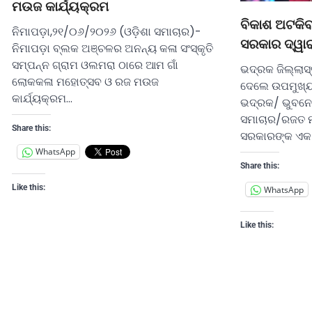
ମଉଜ କାର୍ଯ୍ୟକ୍ରମ
ବିକାଶ ଅଟକିବ
ନିମାପଡ଼ା,୨୧/୦୬/୨୦୨୬ (ଓଡ଼ିଶା ସମାଚାର)-
ସରକାର ଦ୍ୱାର
ନିମାପଡ଼ା ବ୍ଲକ ଅଞ୍ଚଳର ଅନନ୍ୟ କଳା ସଂସ୍କୃତି
ସମ୍ପନ୍ନ ଗ୍ରାମ ଓଲମରା ଠାରେ ଆମ ଗାଁ
ଭଦ୍ରକ ଜିଲ୍ଲା
ଲୋକକଳା ମହୋତ୍ସବ ଓ ରଜ ମଉଜ
ଦେଲେ ଉପମୁଖ୍ୟମ
କାର୍ଯ୍ୟକ୍ରମ…
ଭଦ୍ରକ/ ଭୁବନେ
ସମାଚାର/ରଜତ ମ
Share this:
ସରକାରଙ୍କ ଏକ ବର୍
WhatsApp
Share this:
Like this:
WhatsApp
Like this: