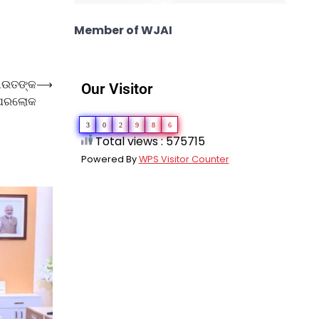
Member of WJAI
ରାଉତଙ୍କ
⟶
Our Visitor
ପରଲୋକ
3
0
2
9
8
6
Total views : 575715
Powered By
WPS Visitor Counter