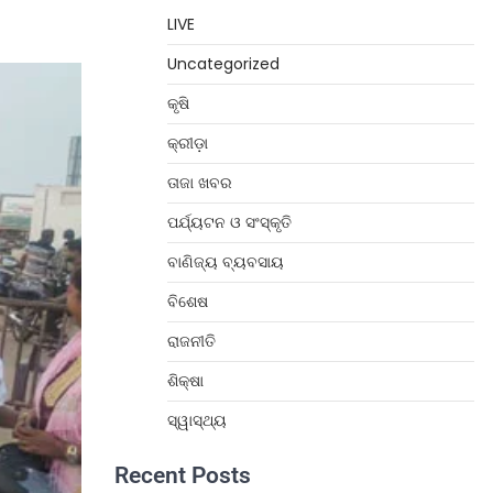
LIVE
Uncategorized
କୃଷି
କ୍ରୀଡ଼ା
ତାଜା ଖବର
ପର୍ଯ୍ୟଟନ ଓ ସଂସ୍କୃତି
ବାଣିଜ୍ୟ ବ୍ୟବସାୟ
ବିଶେଷ
ରାଜନୀତି
ଶିକ୍ଷା
ସ୍ୱାସ୍ଥ୍ୟ
Recent Posts