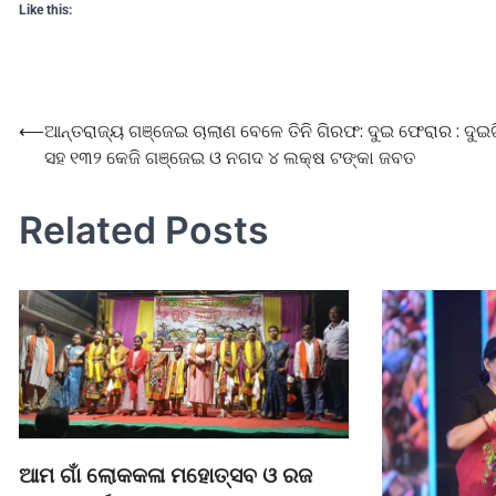
Like this:
⟵
ଆନ୍ତରାଜ୍ୟ ଗଞ୍ଜେଇ ଚାଲାଣ ବେଳେ ତିନି ଗିରଫ: ଦୁଇ ଫେରାର : ଦୁଇ
ସହ ୧୩୨ କେଜି ଗଞ୍ଜେଇ ଓ ନଗଦ ୪ ଲକ୍ଷ ଟଙ୍କା ଜବତ
Related Posts
ଆମ ଗାଁ ଲୋକକଳା ମହୋତ୍ସବ ଓ ରଜ