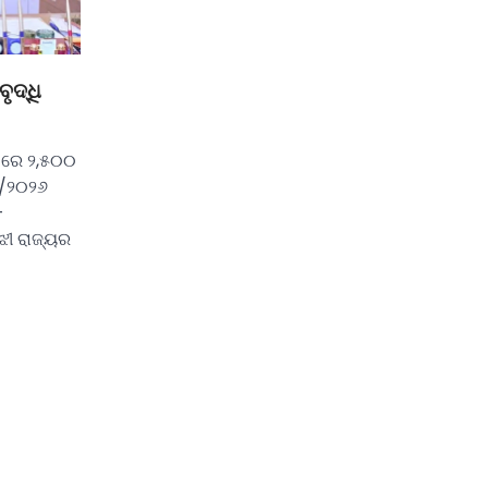
ୃଦ୍ଧି
ଳରେ ୨,୫୦୦
୧/୨୦୨୬
-
ଝୀ ରାଜ୍ୟର