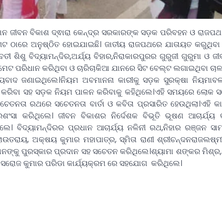
ାନ ଜୀବନ ବିକାଶ ଦ୍ଵାରା କେନ୍ଦ୍ର ସରକାରଙ୍କ ସଡ଼କ ପରିବହନ ଓ ରାଜପଥ
 ଠାରେ ଅନୁଷ୍ଠିତ ହୋଇଯାଇଛି। ଜାତୀୟ ରାଜପଥରେ ଯାତାୟତ କରୁଥିବା 
ଶିଶୁ ବିଦ୍ୟାମନ୍ଦିର,ଅର୍ଯ୍ୟ ବିହାର,ନିରାକାରପୁରର ଗୁରୁଜୀ ଗୁରୁମା ଓ ଜ
େଟ ପରିଧାନ କରିଥିବା ଓ ଚାରିଚାକିଆ ଯାନରେ ସିଟ ବେଲ୍ଟ ଲଗାଇଥିବା ଚାଳକ
ାଦ ଜଣାଇଥିଲେ।ନିୟମ ଅବମାନନା କାରୀକୁ ସଡ଼କ ସୁରକ୍ଷା ନିୟମାବଳୀ 
ନ କରିବା ସହ ସଡ଼କ ନିୟମ ପାଳନ କରିବାକୁ କହିଥିଲେ।ଏହି
ସମୟରେ ଲୋକ ସଚ
ଚେତନତା ରଥରେ ସଚେତନତା ବାର୍ତା ଓ କବିତା ପ୍ରସାରିତ ହେଉଥିଲା।ଏହି କାର
ରଶଂସା କରିଥିଲେ। ଜୀବନ ବିକାଶର ନିର୍ଦେଶକ ବିଭୂତି ଭୂଷଣ ଆଚାର୍ଯ୍ୟ କ
ଲେ। ବିଦ୍ୟାମନ୍ଦିରର ପ୍ରଧାନ ଆଚାର୍ଯ୍ୟ ନଳିନୀ ରଥ,ନିହାର ରଞ୍ଜନ ସାମନ
ରାଉତରାୟ, ଅକ୍ଷୟ କୁମାର ମହାପାତ୍ର, ସ୍ମିତା ରାଣୀ ଶ୍ରୀଚନ୍ଦନରାଜଲଷ୍ମ
ାନଙ୍କୁ ପୁରସ୍କାର ପ୍ରଦାନ ସହ ସଚେତନ କରିଥିଲେ।ଶ୍ୟାମା ଶଙ୍କର ମିଶ୍ର, 
ନ, ସରୋଜ କୁମାର ପରିଡା କାର୍ଯ୍ୟକ୍ରମ ରେ ସହଯୋଗ କରିଥିଲେ।