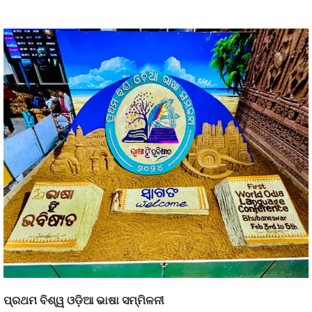
ପ୍ରଥମ ବିଶ୍ୱ ଓଡ଼ିଆ ଭାଷା ସମ୍ମିଳନୀ