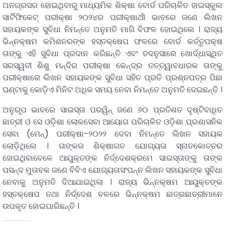
ଅନଗ୍ରସର ହୋଇଥିବାରୁ ମାଧ୍ୟମିକ ଶିକ୍ଷା ବୋର୍ଡ ପରିଚାଳିତ ହାଇସ୍କୁଲ
ସାର୍ଟିଫିକେଟ୍‌ ପରୀକ୍ଷା ୨୦୨୪ର ପରୀକ୍ଷାର୍ଥୀ ଭାବରେ ଜଣେ ଲିଖନ
ସହାୟକଙ୍କ ସୁବିଧା ନିମନ୍ତେ ଅନୁମତି ମାଗି ବିଫଳ ହୋଇଥିଲେ । ରାଜ୍ୟ
ଭିନ୍ନକ୍ଷମ କମିଶନରଙ୍କ ହସ୍ତକ୍ଷେପ ଫଳରେ ବୋର୍ଡ କର୍ତ୍ତୃପକ୍ଷ
ତାଙ୍କୁ ଏହି ସୁବିଧା ପ୍ରଦାନ କରିଛନ୍ତି ଏବଂ ତଦନୁସାରେ ଖୋର୍ଦ୍ଧାସ୍ଥିତ
ସରସ୍ୱତୀ ଶିଶୁ ମନ୍ଦିର ପରୀକ୍ଷା କେନ୍ଦ୍ର ତତ୍ତ୍ୱାବଧାରକ ତାଙ୍କୁ
ପରୀକ୍ଷାରେ ଲିଖନ ସହାୟକଙ୍କ ସୁବିଧା ସହିତ ପ୍ରତି ପ୍ରଶ୍ନପତ୍ର ପିଛା
ଘଣ୍ଟାକୁ କୋଡ଼ିଏ ମିନିଟ ଅଧିକ ସମୟ ନେବା ନିମନ୍ତେ ଅନୁମତି ଦେଇଛନ୍ତି ।
ଅନୁରୂପ ଭାବରେ ସାଇସ୍ତା ପରୱିନ୍‌ ଜଣେ ୬୦ ପ୍ରତିଶତ ଦୃଷ୍ଟିବାଧିତ
ଛାତ୍ରୀ ଓ ସେ ଓଡ଼ିଶା ଲୋକସେବା ଆୟୋଗ ପରିଚାଳିତ ଓଡ଼ିଶା ପ୍ରଶାସନିକ
ସେବା (ମେନ୍‌) ପରୀକ୍ଷା-୨୦୨୨ ଦେବା ନିମନ୍ତେ ଲିଖନ ସହାୟକ
ଲୋଡ଼ିଥିଲେ । ତାଙ୍କର ଶିକ୍ଷାଗତ ଯୋଗ୍ୟତା ସ୍ନାତକୋତ୍ତର
ହୋଇଥିବାବେଳେ ଆୟୁକ୍ତଙ୍କ ନିର୍ଦ୍ଦେଶକ୍ରମେ ସାଇସ୍ତାଙ୍କୁ ତାଙ୍କ
ପସନ୍ଦ ମୁତାବକ ଜଣେ ବିବିଏ ଯୋଗ୍ୟତାସଂପନ୍ନ ଲିଖନ ସହାୟକଙ୍କ ସୁବିଧା
ନେବାକୁ ଅନୁମତି ଦିଆଯାଇଥିଲା । ରାଜ୍ୟ ଭିନ୍ନକ୍ଷମ ଆୟୁକ୍ତଙ୍କ
ହସ୍ତକ୍ଷେପ ତଥା ନିର୍ଦ୍ଦେଶ ବଳରେ ଭିନ୍ନକ୍ଷମ ଛାତ୍ରଛାତ୍ରୀମାନେ
ଉପକୃତ ହୋଇପାରିଛନ୍ତି ।