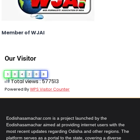
Member of WJAI
Our Visitor
3
0
4
2
0
8
Total views : 577513
Powered By
WPS Visitor Counter
Eodishasamachar.com is a project launched by the
Eodishasamachar aimed at providing internet users with the
most recent updates regarding Odisha and other regions. The
platform serves as a portal to the state, covering a diverse