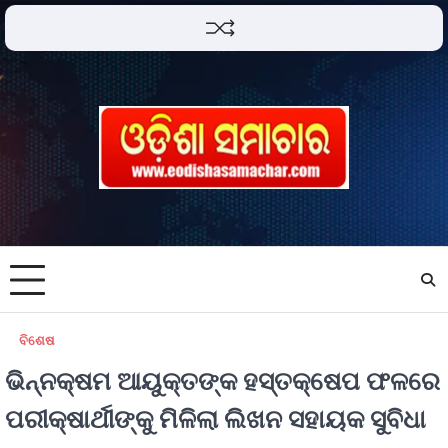
ବିଶେଷ
ଭିନ୍ନକ୍ଷମ ଆୟୁକ୍ତଙ୍କ ହସ୍ତକ୍ଷେପ ଫଳରେ
ପରୀକ୍ଷାର୍ଥୀଙ୍କୁ ମିଳିଲା ଲିଖନ ସହାୟକ ସୁବିଧା