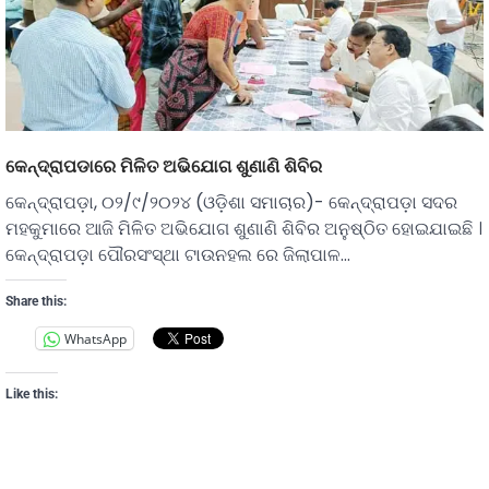
କେନ୍ଦ୍ରାପଡାରେ ମିଳିତ ଅଭିଯୋଗ ଶୁଣାଣି ଶିବିର
କେନ୍ଦ୍ରାପଡ଼ା, ୦୨/୯/୨୦୨୪ (ଓଡ଼ିଶା ସମାଚାର)- କେନ୍ଦ୍ରାପଡ଼ା ସଦର
ମହକୁମାରେ ଆଜି ମିଳିତ ଅଭିଯୋଗ ଶୁଣାଣି ଶିବିର ଅନୁଷ୍ଠିତ ହୋଇଯାଇଛି ।
କେନ୍ଦ୍ରାପଡ଼ା ପୌରସଂସ୍ଥା ଟାଉନହଲ ରେ ଜିଲାପାଳ…
Share this:
WhatsApp
Like this: