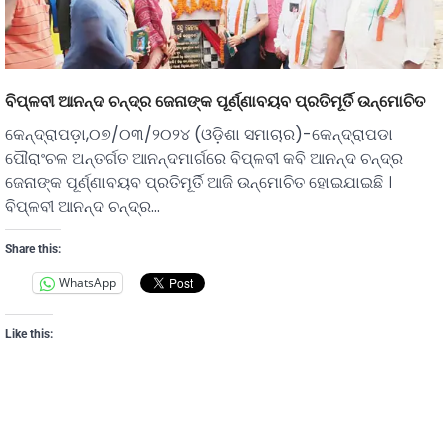
ବିପ୍ଳବୀ ଆନନ୍ଦ ଚନ୍ଦ୍ର ଜେନାଙ୍କ ପୂର୍ଣ୍ଣାବୟବ ପ୍ରତିମୂର୍ତି ଉନ୍ମୋଚିତ
କେନ୍ଦ୍ରାପଡ଼ା,୦୭/୦୩/୨୦୨୪ (ଓଡ଼ିଶା ସମାଚାର)-କେନ୍ଦ୍ରାପଡା
ପୌରାଂଚଳ ଅନ୍ତର୍ଗତ ଆନନ୍ଦମାର୍ଗରେ ବିପ୍ଳବୀ କବି ଆନନ୍ଦ ଚନ୍ଦ୍ର
ଜେନାଙ୍କ ପୂର୍ଣ୍ଣାବୟବ ପ୍ରତିମୂର୍ତି ଆଜି ଉନ୍ମୋଚିତ ହୋଇଯାଇଛି ।
ବିପ୍ଳବୀ ଆନନ୍ଦ ଚନ୍ଦ୍ର…
Share this:
WhatsApp
Like this: