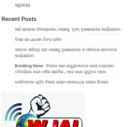
ସ୍ୱାସ୍ଥ୍ୟ
Recent Posts
ସର୍ଭ ସ୍ମାଇଲ୍ ଫାଉଣ୍ଡେସନ୍ ପକ୍ଷରୁ ବୃହତ୍ ବୃକ୍ଷରୋପଣ କାର୍ଯ୍ୟକ୍ରମ
ବିଶ୍ଵ ସ୍ତନ୍ୟପାନ ଦିବସ ପାଳିତ
ସମ୍ବାଦ ସାହିତ୍ୟ ଘର ପକ୍ଷରୁ ବୃକ୍ଷରୋପଣ ଓ ପରିବେଶ ସଚେତନତା
କାର୍ଯ୍ୟକ୍ରମ
Breaking News : ବିଲରେ କାମ କରୁଥିବାବେଳେ ହେଲା ବଜ୍ରପାତ:
ଟଳିପଡ଼ିଲେ ଜଣେ ମହିଳା ଶ୍ରମିକ , ଆଉ ଜଣେ ଗୁରୁତର ଆହତ
ଥୋରିଆପଡା ପୂର୍ତ୍ତ ବିଭାଗ ରାସ୍ତା ମରଣଯନ୍ତା, ଲୋକେ ହିନସ୍ଥା