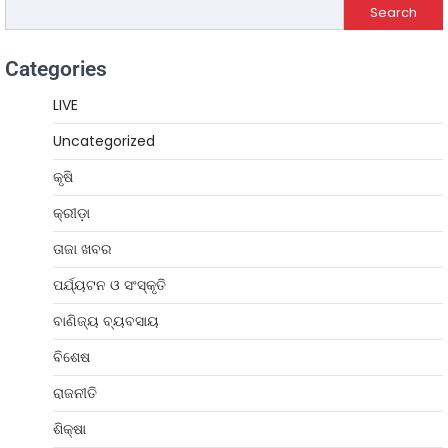
Search
Categories
LIVE
Uncategorized
କୃଷି
କ୍ରୀଡ଼ା
ତାଜା ଖବର
ପର୍ଯ୍ୟଟନ ଓ ସଂସ୍କୃତି
ବାଣିଜ୍ୟ ବ୍ୟବସାୟ
ବିଶେଷ
ରାଜନୀତି
ଶିକ୍ଷା