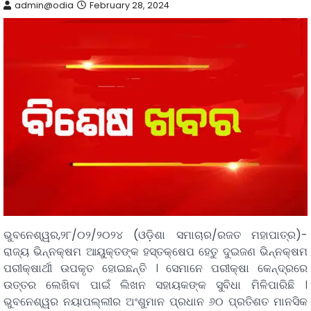
admin@odia
February 28, 2024
ଭୁବନେଶ୍ୱର,୨୮/୦୨/୨୦୨୪ (ଓଡ଼ିଶା ସମାଚାର/ରଜତ ମହାପାତ୍ର)-
ରାଜ୍ୟ ଭିନ୍ନକ୍ଷମ ଆୟୁକ୍ତଙ୍କ ହସ୍ତକ୍ଷେପ ହେତୁ ଦୁଇଜଣ ଭିନ୍ନକ୍ଷମ
ପରୀକ୍ଷାର୍ଥୀ ଉପକୃତ ହୋଇଛନ୍ତି । ସେମାନେ ପରୀକ୍ଷା କେନ୍ଦ୍ରରେ
ଉତ୍ତର ଲେଖିବା ପାଇଁ ଲିଖନ ସହାୟକଙ୍କ ସୁବିଧା ମିଳିପାରିଛି ।
ଭୁବନେଶ୍ୱର ନୟାପଲ୍ଲୀର ଅଂଶୁମାନ ପ୍ରଧାନ ୬୦ ପ୍ରତିଶତ ମାନସିକ