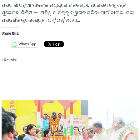
ପ୍ରବାସୀ ଓଡ଼ିଆ ମାନଙ୍କ ମଧ୍ୟରେ ଉତ୍କଣ୍ଠା, ପ୍ରେରଣ କରୁଛନ୍ତି
ଶୁଭେଚ୍ଛା ଭିଡିଓ — ଅତିଥି ମାନଙ୍କୁ ସ୍ୱାଗତ କରିବା ପାଇଁ ବାଲୁକା କଳା
ପ୍ରଦର୍ଶିତ ଭୁବନେଶ୍ୱର, ୦୧/୦୨/୨୦୨୪…
Share this:
WhatsApp
Like this: