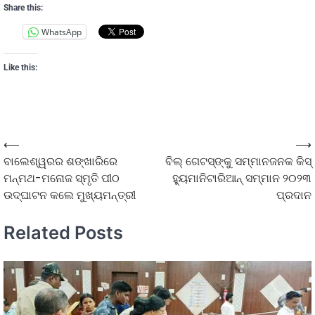
Share this:
WhatsApp
Like this:
⟵
⟶
ବାଲେଶ୍ୱରର ଶଙ୍ଖାରିରେ
ବିଲ୍‍ ଗେଟସ୍‍ଙ୍କୁ ସମ୍ମାନଜନକ କିସ୍‍
ମନ୍ମଥ-ମନୋଜ ସ୍ମୃତି ପୀଠ
ହ୍ୟୁମାନିଟାରିଆନ୍‍ ସମ୍ମାନ ୨୦୨୩
ଉଦ୍‌ଘାଟନ କଲେ ମୁଖ୍ୟମନ୍ତ୍ରୀ
ପ୍ରଦାନ
Related Posts