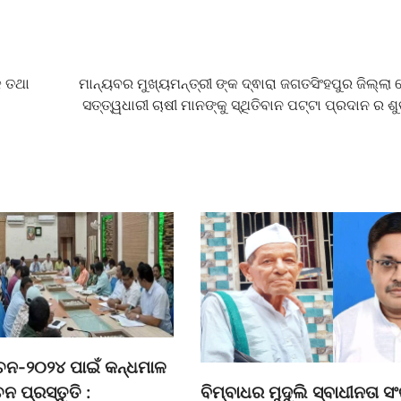
କ ତଥା
ମାନ୍ୟବର ମୁଖ୍ୟମନ୍ତ୍ରୀ ଙ୍କ ଦ୍ଵାରା ଜଗତସିଂହପୁର ଜିଲ୍ଲା 
ସତ୍ତ୍ୱଧାରୀ ଚାଷୀ ମାନଙ୍କୁ ସ୍ଥିତିବାନ ପଟ୍ଟା ପ୍ରଦାନ ର 
ବାଚନ-୨୦୨୪ ପାଇଁ କନ୍ଧମାଳ
ବିମ୍ବାଧର ମୁଦୁଲି ସ୍ବାଧୀନତା ସଂ
ଚନ ପ୍ରସ୍ତୁତି :