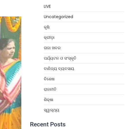
LIVE
Uncategorized
କୃଷି
କ୍ରୀଡ଼ା
ତାଜା ଖବର
ପର୍ଯ୍ୟଟନ ଓ ସଂସ୍କୃତି
ବାଣିଜ୍ୟ ବ୍ୟବସାୟ
ବିଶେଷ
ରାଜନୀତି
ଶିକ୍ଷା
ସ୍ୱାସ୍ଥ୍ୟ
Recent Posts