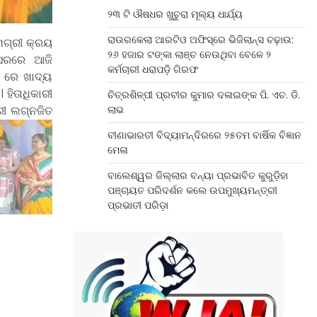
୨୩ ଟି ଔଷଧର ଖୁଚୁରା ମୂଲ୍ୟ ଧାର୍ଯ୍ୟ
ରାଉରକେଲା ଆରଟିଓ ଅଫିସ୍‌ରେ ଭିଜିଲାନ୍ସ ଚଢ଼ାଉ:
ମଗ୍ରୀ କ୍ରୟ
୨୬ ହଜାର ଟଙ୍କା ଲାଞ୍ଚ ନେଉଥିବା ବେଳେ ୨
ସରରେ ଆଜି
କର୍ମଚାରୀ ଧରାପଡ଼ି ଗିରଫ
ପ ରେ ଖାଦ୍ୟ
 ହିତାଧିକାରୀ
ଚିତ୍ରଶିଳ୍ପୀ ପ୍ରବୀର କୁମାର ଦଳାଇଙ୍କ ପି. ଏଚ. ଡି.
ରୀ ଲଗ୍ନଜିତ
ଲାଭ
ବୀଣାଭାରତୀ ବିଦ୍ୟାମନ୍ଦିରରେ ୨୫ତମ ବାର୍ଷିକ ବିଜ୍ଞାନ
ମେଳା
ବାଲେଶ୍ୱର ଜିଲ୍ଲାର ବନ୍ୟା ପ୍ରଭାବିତ କୁରୁଡ଼ିହା
ପଞ୍ଚାୟତ ପରିଦର୍ଶନ କଲେ ଉପମୁଖ୍ୟମନ୍ତ୍ରୀ
ପ୍ରଭାତୀ ପରିଡ଼ା