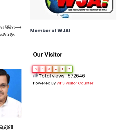
ରେ ସିକିମ
⟶
Member of WJAI
ଶୁଭାରମ୍ଭ
Our Visitor
3
0
0
4
1
2
Total views : 572646
Powered By
WPS Visitor Counter
ଗ୍ରାମୀ