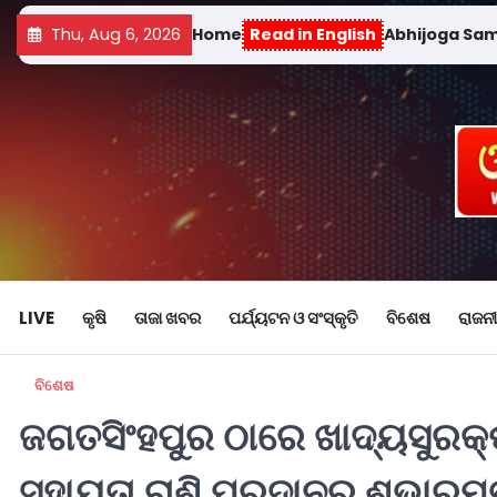
Thu, Aug 6, 2026
Home
Read in English
Abhijoga Sa
LIVE
କୃଷି
ତାଜା ଖବର
ପର୍ଯ୍ୟଟନ ଓ ସଂସ୍କୃତି
ବିଶେଷ
ରାଜନୀ
ବିଶେଷ
ଜଗତସିଂହପୁର ଠାରେ ଖାଦ୍ୟସୁରକ୍ଷ
ସହାୟତା ରାଶି ପ୍ରଦାନର ଶୁଭାରମ