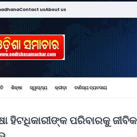
madhana
Contact us
About us
ତି
ଶିକ୍ଷା
ସ୍ୱାସ୍ଥ୍ୟ
କ୍ରୀଡ଼ା
ବାଣିଜ୍ୟ ବ୍ୟବସାୟ
ା ହିଟଧିକାରୀଙ୍କ ପରିବାରକୁ ଜୀବିକ
୍ଭ