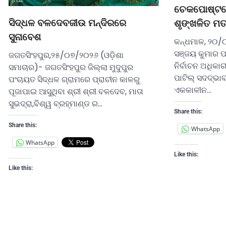
ଚେକପୋଷ୍ଟରେ 
ସିଦ୍ଧଳ ବଳଦେବଜୀଉ ମନ୍ଦିରରେ
ଶୃଙ୍ଖଳିତ ମ
ସୁନାବେଶ
କନ୍ଧମାଳ, ୨୦/୦
ସଞ୍ଜୟ କୁମାର ପା
ଜଗତସିଂହପୁର,୨୫/୦୭/୨୦୨୬ (ଓଡ଼ିଶା
ନିର୍ବାଚନ ଅଧିକ
ସମାଚାର)- ଜଗତସିଂହପୁର ଜିଲ୍ଲା ମୁଦୁପୁର
ପାଟିଲ୍ ସଦଦ୍ଭା
ପଂଚାୟତ ସିଦ୍ଧଳ ଗ୍ରାମରେ ପ୍ରାଚୀନ କାଳରୁ
ଏକକାଳୀନ…
ପୂଜାପାଇ ଆସୁଥିବା ଶ୍ରୀ ଶ୍ରୀ ବଳଦେବ, ମାତା
ସୁଭଦ୍ରା,ବିଶ୍ୱ ବ୍ରହ୍ମାଣ୍ଡ ର…
Share this:
Share this:
WhatsApp
WhatsApp
Like this:
Like this: