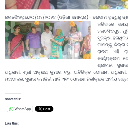
ଜଗତସିଂହପୁର,୨୦/୦୨/୨୦୨୪ (ଓଡ଼ିଶା ସମାଚାର)- ଦରଦାମ ବୃଦ୍ଧିକୁ ଦୃ
କରିବାରେ ସହାୟ
ଜଗତସିଂହପୁର ମୁ
ସୁରକ୍ଷା ହିତାଧିକ
ମାନଙ୍କୁ ଜିଲ୍ଲ
ରାଉତ
ଏହି ର
କାର୍ୟ୍ୟକ୍ରମ ର
ଶ୍ରୀମତୀ ସୁଜାତା
ଅଧିକାରୀ ଶ୍ରୀ ଅକ୍ଷୟ କୁମାର ବଡୁ, ଅତିରିକ୍ତ ଯୋଗାଣ ଅଧିକାରୀ ର
ମହାପାତ୍ର, ସୁଜାତା କମଳିନୀ ମାଳି ଏବଂ ଯୋଗାଣ ନିରୀକ୍ଷକ ଅମୀୟ ରଞ୍ଜ
Share this:
WhatsApp
Like this: