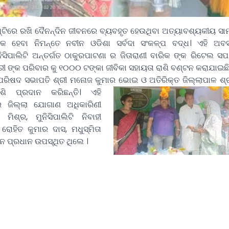
ଷ୍ଟିରେ ରଖି ଦୈନନ୍ଦିନ ଜୀବନରେ ବ୍ୟବହୃତ ହେଉଥିବା ଅତ୍ୟାବଶ୍ୟକୀୟ ସା
କ ହେବା ନିମନ୍ତେ ନବୀନ ଓଡିଶା ସର୍ବଦା ସଂକଳ୍ପ ବଦ୍ଧ।
ଏହି ଅବ
ନିସିପାଲିଟି ଅନ୍ତର୍ଗତ ଠାକୁରପାଟଣା ର ଜିତାରାଣୀ ବାରିକ ଙ୍କ ରିଟେଲ ସ
ାରୀ ଙ୍କ ପରିବାର କୁ ୧୦୦୦ ଟଙ୍କା ଜୀବିକା ସହାୟତା ରାଶି ବଣ୍ଟନ କରାଯାଇଛି।
ା ପରିଷଦ ସଭାପତି ଶ୍ରୀ ମନୋଜ କୁମାର ଭୋଇ ଓ ଅତିରିକ୍ତ ଜିଲ୍ଲାପାଳ ଶ୍
ାଶି ପ୍ରଦାନ କରିଛନ୍ତି। ଏହି
େ ଜିଲ୍ଲା ଯୋଗାଣ ଅଧିକାରିଣୀ
 ମିଶ୍ର, ମୁନିସିପାଲିଟି ନିବାହୀ
ୋହିତ କୁମାର ଦାସ, ମଧୁସ୍ମିତା
ନ ପ୍ରଧାନ ଉପସ୍ଥିତ ଥିଲେ ।