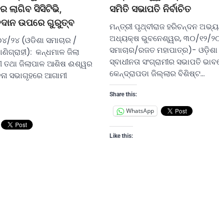
ସମିତି ସଭାପତି ନିର୍ବାଚିତ
ଲାଗିବ ସିସିଟିଭି,
ତଦାନ ଉପରେ ଗୁରୁତ୍ବ
ମନ୍ତ୍ରୀ ପୃଥ୍ବୀରାଜ ହରିଚନ୍ଦନ ଅଭ୍ୟର
ଅଧ୍ୟକ୍ଷ ଭୁବନେଶ୍ୱର, ୩୦/୧୨/୨୦
୪/୨୪ (ଓଡିଶା ସମାଚାର /
ସମାଚାର/ରଜତ ମହାପାତ୍ର)- ଓଡ଼ିଶା 
ଣିଗ୍ରାହୀ): କନ୍ଧମାଳ ଜିଲା
ସ୍ବାଧୀନତା ସଂଗ୍ରାମୀର ସଭାପତି ଭା
ାରୀ ତଥା ଜିଲାପାଳ ଆଶିଷ ଈଶ୍ୱର
କେନ୍ଦ୍ରାପଡା ଜିଲ୍ଲାର ବିଶିଷ୍ଟ…
ବନା ସଭାଗୃହରେ ଆଗାମୀ
Share this:
WhatsApp
Like this: