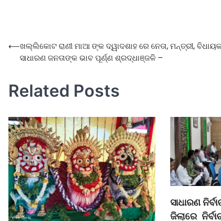
⟵
ଖଲ୍ଲିକୋଟ ରାଣୀ ମାଆ ଙ୍କ ଦ୍ୱାଦଶାହ ରେ ନେତା, ମନ୍ତ୍ରୀ, ବିଧାୟ
ସାଧାରଣ ଜନତାଙ୍କ ଭାବ ପୂର୍ଣ୍ଣ ଶ୍ରଦ୍ଧାଞ୍ଜଳି –
Related Posts
ସାଧାରଣ ନିର୍
ଜିଲାରେ ନିର୍ବା