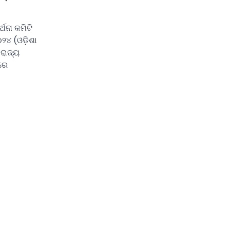
୍ଥନା କମିଟି
୨୪ (ଓଡ଼ିଶା
ରାଜ୍ୟ
ବରେ