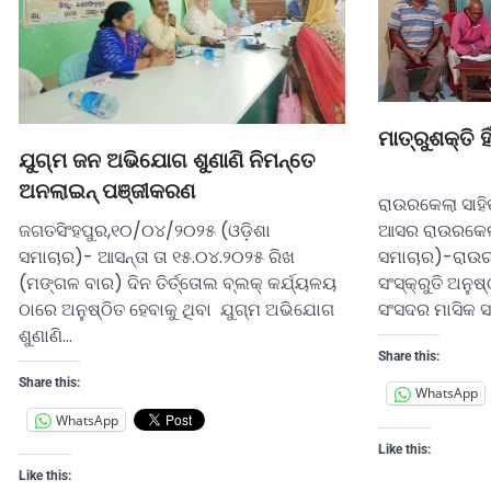
ମାତ୍ରୁଶକ୍ତି ହ
ଯୁଗ୍ମ ଜନ ଅଭିଯୋଗ ଶୁଣାଣି ନିମନ୍ତେ
ଅନଲାଇନ୍ ପଞ୍ଜୀକରଣ
ରାଉରକେଲା ସାହି
ଆସର ରାଉରକେଲା
ଜଗତସିଂହପୁର,୧୦/୦୪/୨୦୨୫ (ଓଡ଼ିଶା
ସମାଚାର)-ରାଉର
ସମାଚାର)- ଆସନ୍ତା ତା ୧୫.୦୪.୨୦୨୫ ରିଖ
ସଂସ୍କ୍ରୁତି ଅନୁ
(ମଙ୍ଗଳ ବାର) ଦିନ ତିର୍ତ୍ତୋଲ ବ୍ଲକ୍ କର୍ଯ୍ୟଳୟ
ସଂସଦର ମାସିକ ସ
ଠାରେ ଅନୁଷ୍ଠିତ ହେବାକୁ ଥିବା ଯୁଗ୍ମ ଅଭିଯୋଗ
ଶୁଣାଣି…
Share this:
Share this:
WhatsApp
WhatsApp
Like this:
Like this: