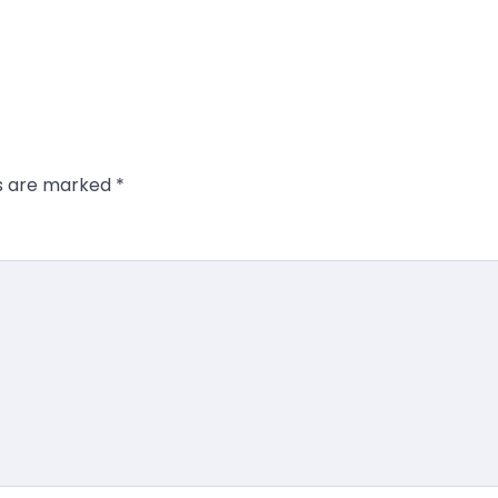
ds are marked
*