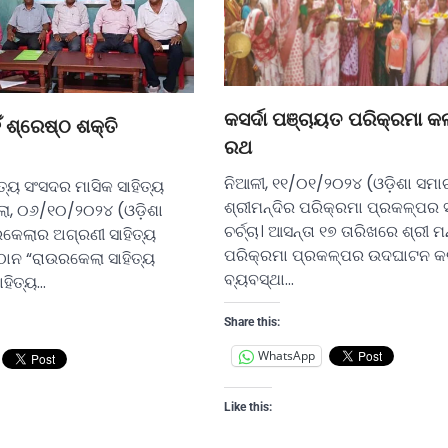
କସର୍ଦା ପଞ୍ଚାୟତ ପରିକ୍ରମା କଲ
ିଁ ଶ୍ରେଷ୍ଠ ଶକ୍ତି
ରଥ
ନିଆଳୀ, ୧୧/୦୧/୨୦୨୪ (ଓଡ଼ିଶା ସମା
ତ୍ୟ ସଂସଦର ମାସିକ ସାହିତ୍ୟ
ଶ୍ରୀମନ୍ଦିର ପରିକ୍ରମା ପ୍ରକଳ୍ପର ସବ
, ୦୬/୧୦/୨୦୨୪ (ଓଡ଼ିଶା
ଚର୍ଚ୍ଚା। ଆସନ୍ତା ୧୭ ତାରିଖରେ ଶ୍ରୀ ମ
କେଲାର ଅଗ୍ରଣୀ ସାହିତ୍ୟ
ପରିକ୍ରମା ପ୍ରକଳ୍ପର ଉଦଘାଟନ କ
ଷ୍ଠାନ “ରାଉରକେଲା ସାହିତ୍ୟ
ବ୍ୟବସ୍ଥା…
ାହିତ୍ୟ…
Share this:
WhatsApp
Like this: