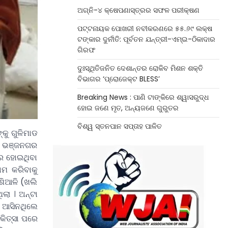
ଅଗ୍ନି-୪ କ୍ଷେପଣାସ୍ତ୍ରର ସଫଳ ପରୀକ୍ଷଣ
ପଟ୍ଟନାୟକ ପୋଖରୀ ନବୀକରଣରେ ୫୫.୬୯ ଲକ୍ଷ
ଟଙ୍କାର ଦୁର୍ନୀତି: ପୂର୍ବତନ ଯନ୍ତ୍ରୀ-ଏମ୍‌ଇ-ଠିକାଦାର
ଗିରଫ
ଦୁଃସ୍ଥିତିଜନିତ ଦେଶାନ୍ତର ରୋକିବ ମିଶନ ଶକ୍ତି
ବିଭାଗର ‘ପ୍ରୋଜେକ୍ଟ BLESS’
Breaking News : ପାଣି ଟାଙ୍କିରେ ଶ୍ୱାସରୁଦ୍ଧ
ହୋଇ ଜଣେ ମୃତ, ଅନ୍ୟଜଣେ ଗୁରୁତର
ବିଶ୍ୱ ସ୍ତନପାନ ସପ୍ତାହ ପାଳିତ
କୁ ଗୁଳିମାଡ
ରୁ ଭଞ୍ଜନଗର
ାର ହୋଇଥିବା
ାମ କରିବାକୁ
ଶିଆଳି (ଖଲି
ଲା । ଅନ୍ଟା
ୁ ଆସିନଥିଲେ
ିକିତ୍ସା ପରେ