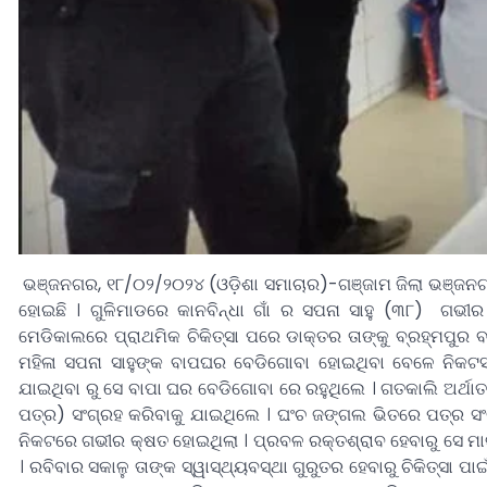
ଭଞ୍ଜନଗର, ୧୮/୦୨/୨୦୨୪ (ଓଡ଼ିଶା ସମାଚାର)-ଗଞ୍ଜାମ ଜିଲା ଭଞ୍ଜନଗର
ହୋଇଛି । ଗୁଳିମାଡରେ କାନବିନ୍ଧା ଗାଁ ର ସପନା ସାହୁ (୩୮) ଗଭୀର କ
ମେଡିକାଲରେ ପ୍ରାଥମିକ ଚିକିତ୍ସା ପରେ ଡାକ୍ତର ତାଙ୍କୁ ବ୍ରହ୍ମପୁର ବ
ମହିଳା ସପନା ସାହୁଙ୍କ ବାପଘର ବେଡିଗୋବା ହୋଇଥିବା ବେଳେ ନିକଟସ୍ଥ 
ଯାଇଥିବା ରୁ ସେ ବାପା ଘର ବେଡିଗୋବା ରେ ରହୁଥିଲେ । ଗତକାଲି ଅର୍ଥା
ପତ୍ର) ସଂଗ୍ରହ କରିବାକୁ ଯାଇଥିଲେ । ଘଂଚ ଜଙ୍ଗଲ ଭିତରେ ପତ୍ର ସଂଗ
ନିକଟରେ ଗଭୀର କ୍ଷତ ହୋଇଥିଲା । ପ୍ରବଳ ରକ୍ତଶ୍ରାବ ହେବାରୁ ସେ ମାଙ
। ରବିବାର ସକାଳୁ ତାଙ୍କ ସ୍ୱାସ୍ଥ୍ୟବସ୍ଥା ଗୁରୁତର ହେବାରୁ ଚିକିତ୍ସା 