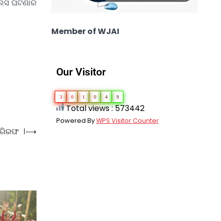
ୁଲିସ ଘଟଣାର
Member of WJAI
Our Visitor
3
0
1
0
4
9
Total views : 573442
Powered By
WPS Visitor Counter
 ଗିରଫ ।
⟶