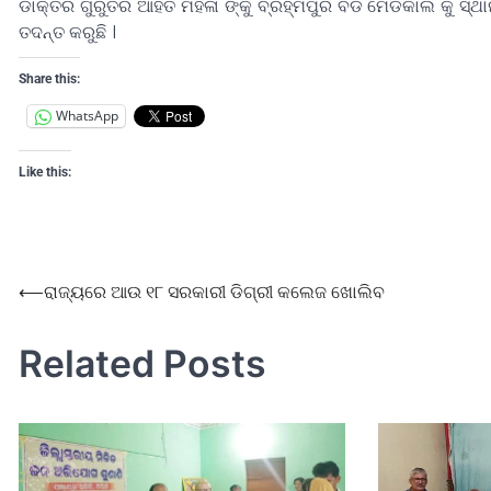
ଡାକ୍ତର ଗୁରୁତର ଆହତ ମହିଳା ଙ୍କୁ ବ୍ରହ୍ମପୁର ବଡ ମେଡିକାଲ କୁ ସ୍ଥା
ତଦନ୍ତ କରୁଛି ।
Share this:
WhatsApp
Like this:
⟵
ରାଜ୍ୟରେ ଆଉ ୧୮ ସରକାରୀ ଡିଗ୍ରୀ କଲେଜ ଖୋଲିବ
Related Posts