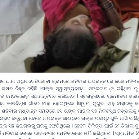
 ଥାନା ଅଧିନ ବେଡିଗୋବା ଗ୍ରାମରେ ଶନିବାର ଅପରାହ୍ନ ରେ ଜଣେ ମହିଳାଙ୍
୍ଷତ ଚିହ୍ନ ରହିଛି ।ତାଙ୍କ ସ୍ୱାସ୍ଥ୍ୟବସ୍ଥା ସଙ୍କଟାପନ୍ନ ରହିଥିବା 
ଡ ମେଡିକାଲକୁ ସ୍ଥାନାନ୍ତରିତ କରିଛନ୍ତି । ସୂଚନାନୁସାରେ, ଗୁଳିମାଡର ଶିକ
କାନବିନ୍ଧା ଗାଁରେ ବାହା ହୋଇଥିଲେ ।ସ୍ୱାମୀ ଗୁରୁବା ସାହୁ ବାହାରକୁ କ
ତ ଶନିବାର ମଧ୍ୟାହ୍ନ ସମୟରେ ସେ ତାଙ୍କ ମାଙ୍କ ସହ ନିକଟସ୍ଥ ଜଙ୍ଗଲକୁ 
୍ରହ କରୁଥିବା ବେଳେ ଅପରାହ୍ନ ସମୟରେ ତାଙ୍କ ପଛପଟୁ ଗୁଳି ଆସି ବାଜିଥି
୍କ ସହ ଜଙ୍ଗଲରୁ ଘରକୁ ଫେରିଥିଲେ । ହେଲେ ଚିକିତ୍ସା ପାଇଁ ମେଡିକାଲ କ
ପାଇଁ ପରିବାର ଲୋକେ ଭଞ୍ଜନଗର ମେଡିକାଲରେ ଭର୍ତି କରିଥିଲେ । ପ୍ରାଥମିକ ଚ