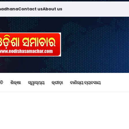
madhana
Contact us
About us
ତି
ଶିକ୍ଷା
ସ୍ୱାସ୍ଥ୍ୟ
କ୍ରୀଡ଼ା
ବାଣିଜ୍ୟ ବ୍ୟବସାୟ