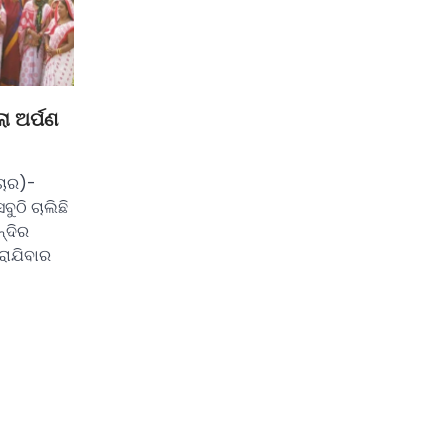
ା ଅର୍ପଣ
ଚାର)-
ୁଠି ଚାଲିଛି
ନ୍ଦିର
ରାଯିବାର