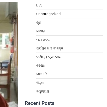
LIVE
Uncategorized
କୃଷି
କ୍ରୀଡ଼ା
ତାଜା ଖବର
ପର୍ଯ୍ୟଟନ ଓ ସଂସ୍କୃତି
ବାଣିଜ୍ୟ ବ୍ୟବସାୟ
ବିଶେଷ
ରାଜନୀତି
ଶିକ୍ଷା
ସ୍ୱାସ୍ଥ୍ୟ
Recent Posts