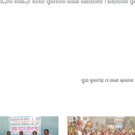
ନାନ୍ତର କରିଛନ୍ତି ।ତେବେ ଗୁଳିମାଡର କାରଣ ଜଣାପଡିନାହିଁ । ଭଞ୍ଜନଗର ପ
ଦୁଇ ଲୁଟେରା ଓ ଜଣେ କ୍ରେତା