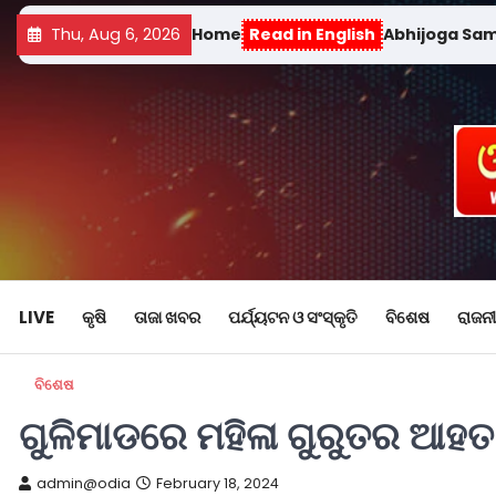
Thu, Aug 6, 2026
Home
Read in English
Abhijoga Sa
LIVE
କୃଷି
ତାଜା ଖବର
ପର୍ଯ୍ୟଟନ ଓ ସଂସ୍କୃତି
ବିଶେଷ
ରାଜନୀ
ବିଶେଷ
ଗୁଳିମାଡରେ ମହିଳା ଗୁରୁତର ଆହତ
admin@odia
February 18, 2024