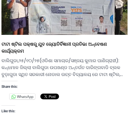
ଟାଟା ଷ୍ଟିଲ ପକ୍ଷରୁ ଯୁବ ଜ୍ୟୋତିର୍ବିଜ୍ଞାନୀ ପ୍ରତିଭା ଅନ୍ବେଷଣ
କାର୍ୟ୍ୟକ୍ରମ
ବାଲିଗୁଡା,୨୫/୧୦/୨୫(ଓଡିଶା ସମାଚାର/ସଞ୍ଜୟ କୁମାର ପାଣିଗ୍ରାହୀ):
କନ୍ଧମାଳ ଜିଲ୍ଲା ବାଲିଗୁଡା ଉପଖଣ୍ଡ ଅନ୍ତର୍ଗତ ଦାରିଙ୍ଗବାଡି ବ୍ଲକ
ବୁଡ଼ାଗୁଡା ସ୍ଥିତ ସରକାରୀ ନୋଡାଲ ଉଚ୍ଚ ବିଦ୍ୟାଳୟ ରେ ଟାଟା ଷ୍ଟିଲ,…
Share this:
WhatsApp
Like this: