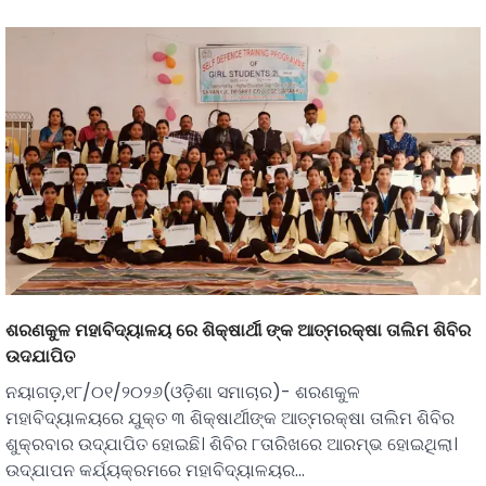
ଶରଣକୁଳ ମହାବିଦ୍ୟାଳୟ ରେ ଶିକ୍ଷାର୍ଥୀ ଙ୍କ ଆତ୍ମରକ୍ଷା ତାଲିମ ଶିବିର
ଉଦଯାପିତ
ନୟାଗଡ଼,୧୮/୦୧/୨୦୨୬(ଓଡ଼ିଶା ସମାଚାର)- ଶରଣକୁଳ
ମହାବିଦ୍ୟାଳୟରେ ଯୁକ୍ତ ୩ ଶିକ୍ଷାର୍ଥୀଙ୍କ ଆତ୍ମରକ୍ଷା ତାଲିମ ଶିବିର
ଶୁକ୍ରବାର ଉଦ୍‌ଯାପିତ ହୋଇଛି। ଶିବିର ୮ତାରିଖରେ ଆରମ୍ଭ ହୋଇଥିଲା।
ଉଦ୍‌ଯାପନ କର୍ଯ୍ୟକ୍ରମରେ ମହାବିଦ୍ୟାଳୟର…