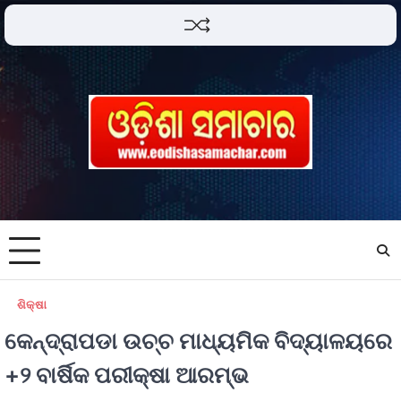
ଶିକ୍ଷା
କେନ୍ଦ୍ରାପଡା ଉଚ୍ଚ ମାଧ୍ୟମିକ ବିଦ୍ୟାଳୟରେ
+୨ ବାର୍ଷିକ ପରୀକ୍ଷା ଆରମ୍ଭ