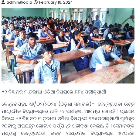
admin@odia
February 16, 2024
+୨ ବିଜ୍ଞାନର ମାତୃଭାଷା ଓଡିଆ ବିଷୟରେ ୭୭୪ ପରୀକ୍ଷାର୍ଥୀ
କେନ୍ଦ୍ରାପଡ଼ା, ୧୬/୦୨/୨୦୨୪ (ଓଡ଼ିଶା ସମାଚାର)- କେନ୍ଦ୍ରାପଡା ଉଚ୍ଚ
ମାଧ୍ୟମିକ ବିଦ୍ୟାଳୟରେ ଆଜି +୨ ପରୀକ୍ଷା ଆରମ୍ଭ ହୋଇଛି । ପ୍ରଥମ
ଦିନରେ +୨ ବିଜ୍ଞାନର ମାତୃଭାଷା ଓଡିଆ ବିଷୟରେ ୭୭୫ପରୀକ୍ଷାର୍ଥୀ ପୂର୍ବାହ୍ନ
୧୦ଟାରୁ ଅପରାହ୍ନ ଗୋଟାଏ ପର୍ଯ୍ୟନ୍ତ ପରୀକ୍ଷା ଦେଇଛନ୍ତି । ସେମାନଙ୍କ
ମଧ୍ୟରୁ କେନ୍ଦ୍ରାପଡା ଉଚ୍ଚ ମାଧ୍ୟମିକ ବିଦ୍ୟାଳୟର ୫୧୦ଜଣ