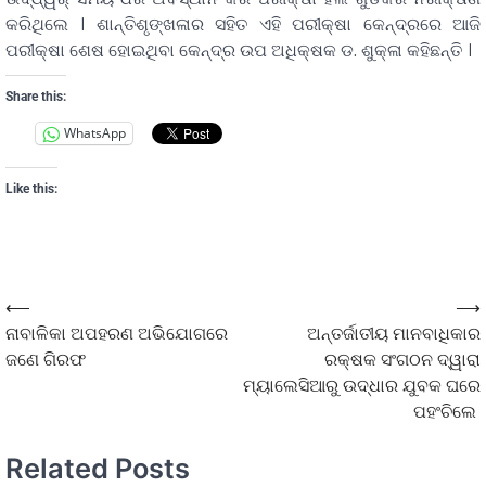
କରିଥିଲେ । ଶାନ୍ତିଶୃଙ୍ଖଳାର ସହିତ ଏହି ପରୀକ୍ଷା କେନ୍ଦ୍ରରେ ଆଜି
ପରୀକ୍ଷା ଶେଷ ହୋଇଥିବା କେନ୍ଦ୍ର ଉପ ଅଧିକ୍ଷକ ଡ. ଶୁକ୍ଳା କହିଛନ୍ତି ।
Share this:
WhatsApp
Like this:
⟵
⟶
ନାବାଳିକା ଅପହରଣ ଅଭିଯୋଗରେ
ଅନ୍ତର୍ଜାତୀୟ ମାନବାଧିକାର
ଜଣେ ଗିରଫ
ରକ୍ଷକ ସଂଗଠନ ଦ୍ୱାରା
ମ୍ୟାଲେସିଆରୁ ଉଦ୍ଧାର ଯୁବକ ଘରେ
ପହଂଚିଲେ
Related Posts