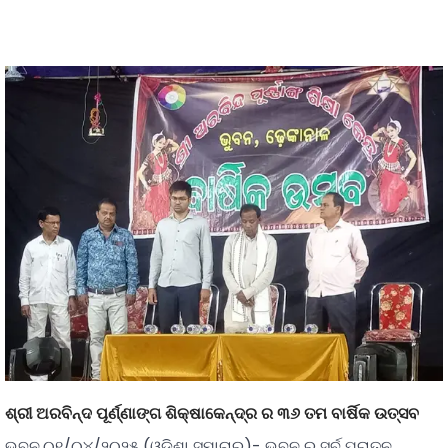
ଶ୍ରୀ ଅରବିନ୍ଦ ପୂର୍ଣ୍ଣାଙ୍ଗ ଶିକ୍ଷାକେନ୍ଦ୍ର ର ୩୬ ତମ ବାର୍ଷିକ ଉତ୍ସବ
ଭୁବନ,୦୧/୦୪/୨୦୨୫ (ଓଡ଼ିଶା ସମାଚାର)- ଭୁବନ ର ସର୍ବ ପୁରାତନ