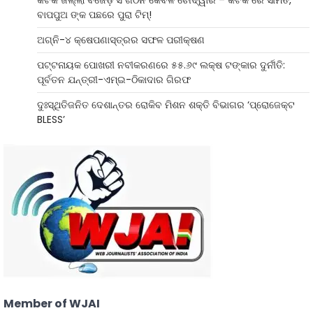
କଟକ ଜିଲ୍ଲା ବିଜେଡ଼ି ସଂଗଠନ କେବଳ ଚୌଦ୍ୱାର – କଟକ ରେ ସୀମିତ,
ବାପପୁଅ ଙ୍କ ପଛରେ ପୁରା ଟିମ୍!
ଅଗ୍ନି-୪ କ୍ଷେପଣାସ୍ତ୍ରର ସଫଳ ପରୀକ୍ଷଣ
ପଟ୍ଟନାୟକ ପୋଖରୀ ନବୀକରଣରେ ୫୫.୬୯ ଲକ୍ଷ ଟଙ୍କାର ଦୁର୍ନୀତି:
ପୂର୍ବତନ ଯନ୍ତ୍ରୀ-ଏମ୍‌ଇ-ଠିକାଦାର ଗିରଫ
ଦୁଃସ୍ଥିତିଜନିତ ଦେଶାନ୍ତର ରୋକିବ ମିଶନ ଶକ୍ତି ବିଭାଗର ‘ପ୍ରୋଜେକ୍ଟ
BLESS’
Member of WJAI