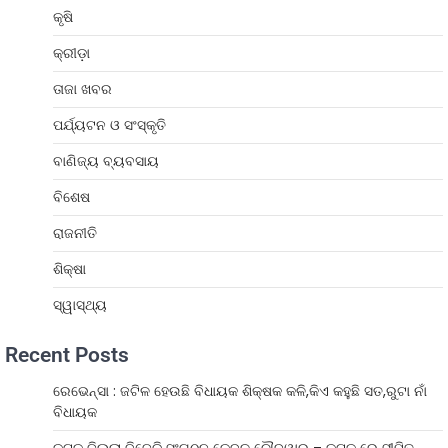
କୃଷି
କ୍ରୀଡ଼ା
ତାଜା ଖବର
ପର୍ଯ୍ୟଟନ ଓ ସଂସ୍କୃତି
ବାଣିଜ୍ୟ ବ୍ୟବସାୟ
ବିଶେଷ
ରାଜନୀତି
ଶିକ୍ଷା
ସ୍ୱାସ୍ଥ୍ୟ
Recent Posts
ରେଭେନ୍ସା : ଜଟିଳ ହେଉଛି ବିଧାୟକ ଶିକ୍ଷକ କଳି,କିଏ କହୁଛି ସତ,ରୁଟା ନାଁ
ବିଧାୟକ