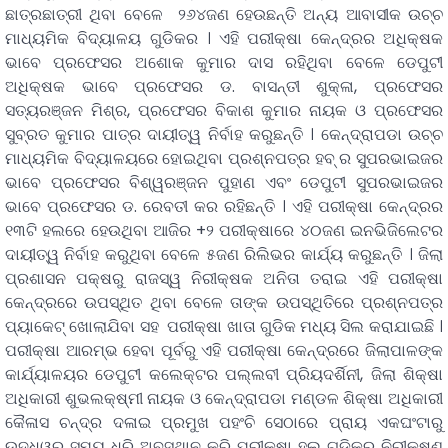
ଛାତ୍ରଛାତ୍ରୀ ଥିବା ବେଳେ ୨୬୪ଜଣ ହେଉଛନ୍ତି ଅନ୍ୟ ଆବାସୀକ ଉଚ୍ଚ
ମାଧ୍ୟମିକ ବିଦ୍ୟାଳୟ ଗୁଡିକର । ଏହି ପରୀକ୍ଷା କେନ୍ଦ୍ରର ଅଧିକ୍ଷକ
ଭାବେ ପ୍ରଫେସର ଅଶୋକ କୁମାର ଦାସ ରହିଥିବା ବେଳେ ଡେପୁଟୀ
ଅଧିକ୍ଷକ ଭାବେ ପ୍ରଫେସର ଡ. ବାସନ୍ତୀ ଶୁକ୍ଳା, ପ୍ରଫେସର
ସତ୍ୟରଞ୍ଜନ ମିଶ୍ର, ପ୍ରଫେସର ବିକାଶ କୁମାର ନାୟକ ଓ ପ୍ରଫେସର
ସୁବ୍ରତ କୁମାର ପାତ୍ର ଦାୟୀତ୍ୱ ନିର୍ବାହ କରୁଛନ୍ତି । କେନ୍ଦ୍ରାପଡା ଉଚ୍ଚ
ମାଧ୍ୟମିକ ବିଦ୍ୟାଳୟରେ ହୋଇଥିବା ପ୍ରଶ୍ନପତ୍ର ହବ୍ ର ସୁପରଭାଇଜର
ଭାବେ ପ୍ରଫେସର ବିଶ୍ୱରଞ୍ଜନ ପୁହାଣ ଏବଂ ଡେପୁଟୀ ସୁପରଭାଇଜର
ଭାବେ ପ୍ରଫେସର ଡ. ରେବତୀ କର ରହିଛନ୍ତି । ଏହି ପରୀକ୍ଷା କେନ୍ଦ୍ରର
୧୩ଟି ହଲରେ ହେଉଥିବା ଆଜିର +୨ ପରୀକ୍ଷାରେ ୪୦ଜଣ ଇନଭିଜିଲେଟର
ଦାୟୀତ୍ୱ ନିର୍ବାହ କରୁଥିବା ବେଳେ ୫ଜଣ ରିଲିଭର କାର୍ଯ୍ୟ କରୁଛନ୍ତି । ଜିଲା
ପ୍ରଶାସନ ପକ୍ଷରୁ ରାଜସ୍ୱ ନିରୀକ୍ଷକ ଅନିତା ତରାଇ ଏହି ପରୀକ୍ଷା
କେନ୍ଦ୍ରରେ ଉପସ୍ଥିତ ଥିବା ବେଳେ ତାଙ୍କ ଉପସ୍ଥିତିରେ ପ୍ରଶ୍ନପତ୍ର
ପ୍ୟାକେଟ୍ ଖୋଲାଯିବା ସହ ପରୀକ୍ଷା ଖାତା ଗୁଡିକ ମଧ୍ୟ ସିଲ କରାଯାଇଛି ।
ପରୀକ୍ଷା ଆରମ୍ଭ ହେବା ପୂର୍ବରୁ ଏହି ପରୀକ୍ଷା କେନ୍ଦ୍ରରେ ଜିଲାପାଳଙ୍କ
କାର୍ଯ୍ୟାଳୟର ଡେପୁଟୀ କଲେକ୍ଟର ପଲ୍ଲବୀ ପ୍ରିୟଦର୍ଶିନୀ, ଜିଲା ଶିକ୍ଷା
ଅଧିକାରୀ ଶୁଭଲକ୍ଷ୍ମୀ ନାୟକ ଓ କେନ୍ଦ୍ରାପଡା ମଣ୍ଡଳ ଶିକ୍ଷା ଅଧିକାରୀ
କୈଳାସ ଚନ୍ଦ୍ର ଦଳାଇ ପ୍ରମୁଖ ପହଂଚି ସେଠାରେ ପ୍ରାୟ ଏକଘଂଟାରୁ
ଉଦ୍ଧ୍ୱର୍ ସମୟ ଧରି ଅବସ୍ଥାନ କରି ପରୀକ୍ଷା ହଲ ଗୁଡିକର ନିରୀକ୍ଷଣ