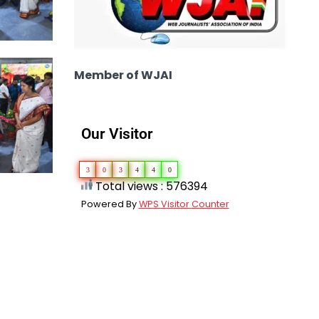
Member of WJAI
Our Visitor
3
0
3
4
4
0
Total views : 576394
Powered By
WPS Visitor Counter