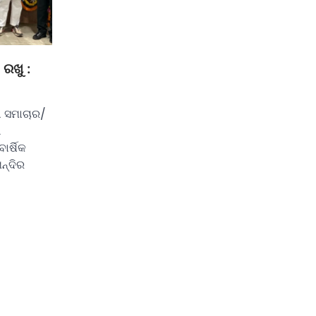
ରଖୁ :
 ସମାଚାର/
ଆ
ର୍ଷିକ
ନ୍ଦିର