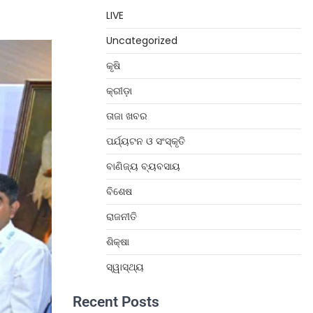
LIVE
Uncategorized
କୃଷି
କ୍ରୀଡ଼ା
ତାଜା ଖବର
ପର୍ଯ୍ୟଟନ ଓ ସଂସ୍କୃତି
ବାଣିଜ୍ୟ ବ୍ୟବସାୟ
ବିଶେଷ
ରାଜନୀତି
ଶିକ୍ଷା
ସ୍ୱାସ୍ଥ୍ୟ
Recent Posts