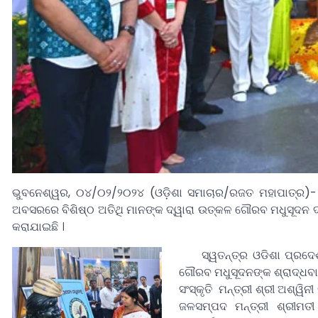
ଭୁବନେଶ୍ୱର, ୦୪/୦୨/୨୦୨୪ (ଓଡ଼ିଶା ସମାଚାର/ରଜତ ମହାପାତ୍ର)- ସ
ଅବସରରେ ବିଶିଷ୍ଠ ଅତିଥି ମାନଙ୍କ ଦ୍ୱାରା ଉତ୍କଳ ଗୌରବ ମଧୁସୂଦନ ଦାସ
କରାଯାଇଛି ।
ସ୍ୱତନ୍ତ୍ର ଓଡିଶା ପ୍ରଦ
ଗୌରବ ମଧୁସୂଦନଙ୍କ ଶ୍ରାଦ୍ଧବାର
ସଂସ୍କୃତି ମନ୍ତ୍ରୀ ଶ୍ରୀ ଅଶ୍ୱି
ଜଳସମ୍ପଦ ମନ୍ତ୍ରୀ ଶ୍ରୀମତୀ ଟ