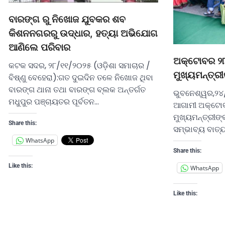
ବାରଙ୍ଗ ରୁ ନିଖୋଜ ଯୁବକର ଶବ
କିଶନନଗରରୁ ଉଦ୍ଧାର, ହତ୍ୟା ଅଭିଯୋଗ
ଆଣିଲେ ପରିବାର
ଅକ୍ଟୋବର ୨୮ 
କଟକ ସଦର, ୨୮/୧୧/୨୦୨୫ (ଓଡ଼ିଶା ସମାଚାର /
ମୁଖ୍ୟମନ୍ତ୍ର
ବିଷ୍ଣୁ ବେହେରା):ଗତ ଦୁଇଦିନ ତଳେ ନିଖୋଜ ଥିବା
ବାରଙ୍ଗ ଥାନା ତଥା ବାରଙ୍ଗ ବ୍ଲକ ଅନ୍ତର୍ଗତ
ଭୁବନେଶ୍ୱର,୨୪
ମଧୁପୁର ପଞ୍ଚାୟତର ପୂର୍ବତନ…
ଆଗାମୀ ଅକ୍ଟୋବ
ମୁଖ୍ୟମନ୍ତ୍ରୀଙ
Share this:
ସମ୍ଭାବ୍ୟ ବାତ୍ୟା
WhatsApp
Share this:
Like this:
WhatsApp
Like this: