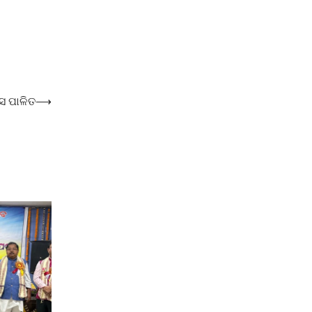
ସ ପାଳିତ
⟶