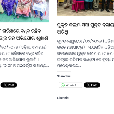
ମୁକ୍ତ କଲମ ସଦା ମୁକ୍ତ ବଜାୟ 
ତାରିଖରେ ବନ୍ଦ ରହିବ
ଅତିଥି
ୀଙ୍କ ଜନ ଅଭିଯୋଗ ଶୁଣାଣି
ଭୁବନେଶ୍ୱର,୦୮/୦୨/୨୦୨୬ (ଓଡ଼ିଶା
/୧୦/୨୦୨୪ (ଓଡ଼ିଶା ସମାଚାର)-
ରଜତ ମହାପାତ୍ର)- ସାପ୍ତାହିକ ଓଡ଼ି
ର ୨୮ ତାରିଖରେ ବନ୍ଦ ରହିବ
ଖବରକାଗଜ ମୁକ୍ତ କଲମ ର ୨୯ ତମ ବା
୍କ ଜନ ଅଭିଯୋଗ ଶୁଣାଣି ।
ଉତ୍ସବ ରବିବାର ସନ୍ଧ୍ୟା ରେ ବୁଦ୍ଧ ମ
 ‘ଦାନା’ ଓ ପରବର୍ତ୍ତୀ ସାହାଯ୍ୟ…
ପ୍ରେକ୍ଷାଳୟ…
Share this:
WhatsApp
Like this: