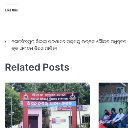
Like this:
⟵
ଜଗତସିଂହପୁର ଜିଲ୍ଲା ପ୍ରଶାସନ ପକ୍ଷରୁ ଉତ୍କଳ ଗୌରବ ମଧୁସୂଦନ 
ଙ୍କ ଶ୍ରାଦ୍ଧ ଦିବସ ପାଳିତ।
Related Posts