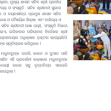
ଷ୍ଣନ, ମୁଖ୍ୟ ଶାସନ ସଚିବ ଶ୍ରୀ ପ୍ରଦୀପ
ିତ୍ୟ ଓ ସଂସ୍କୃତି ସଚିବ ଶ୍ରୀମତୀ ସୁଜାତା
୍ତ୍ର ଓ ବୟନଶୀଳ୍ପ ପ୍ରମୁଖ ଶାସନ ସଚିବ
ବିକାଶ ଓ ବୈଷୟିକ ଶିକ୍ଷା ଏବଂ ବାଣିଜ୍ୟ ଓ
ଚିବ ଶ୍ରୀମତୀ ଉଷା ପାଢ଼ୀ, ସଂସ୍କୃତି ବିଭାଗ
ରାଏ, ଇପିକଲର ପରିଚାଳନା ନିର୍ଦେଶକ ଶ୍ରୀ
 ସଂଗ୍ରହାଳୟର ଅଧିକ୍ଷକ ଡ଼କ୍ଟର ଭାଗ୍ୟଲିପି
୍କ ସ୍ମୃତିଚାରଣ କରିଥିଲେ ।
ଟରେ ମଧୁବାବୁଙ୍କ ପଗଡି, କଲମ ଓ ଦୁଆତ ଆଦି
ିସହିତ ଏହି ପ୍ରଦର୍ଶନୀ କକ୍ଷରେ ମଧୁବାବୁଙ୍କ
ଳଜୟୀ ରଚନା ସବୁ ବୃତ୍ତଚିତ୍ର ଏଲଇଡି
ହୋଇଥିଲା ।