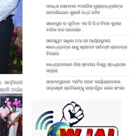
ଆସନ୍ତା ସୋମବାର ୧୦ତାରିଖ ମୁଖ୍ୟମନ୍ତ୍ରୀଙ୍କ
ଜନଅଭିଯୋଗ ଶୁଣାଣି ବନ୍ଦ ରହିବ
ସାଲେପୁର ର ପୂର୍ବତନ ଏସ ଡି ପି ଓ ବିମଳ କୁମାର
ବାରିକ ଙ୍କ ପରଲୋକ
ସାରସ୍ୱତ ସାଧିକା ତଥା ଡ଼ଃ ଆର୍ଯ୍ୟକୁମାର
ଜ୍ଞାନେନ୍ଦ୍ରଙ୍କ ଶାଶୁ ଶ୍ରୀମତୀ ସାବିତ୍ରୀ ରାଉତଙ୍କ
ବିୟୋଗ
କେନ୍ଦ୍ରାପଡାରେ ଜିଲା ସ୍ତରୀୟ ବିଶ୍ୱ ସ୍ତନ୍ୟପାନ
ସପ୍ତାହ
ସମ୍ବଲପୁରରେ ‘ମାଟିର ମହକ’ କାର୍ଯ୍ୟକ୍ରମରେ
 ସମ୍ମିଳନୀ
ପଦ୍ମଶ୍ରୀ ପ୍ରତିଭାଙ୍କୁ ସମ୍ବର୍ଦ୍ଧିତ କଲେ ସାଂସଦ
୍ଜଳି ଅର୍ପଣ