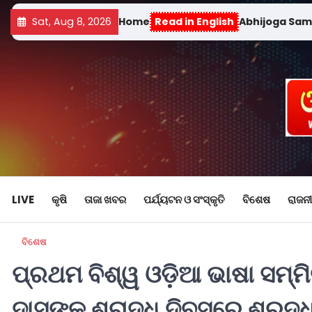
Sat, Aug 8, 2026
Home
Read in English
Abhijoga Sa
LIVE
କୃଷି
ତାଜା ଖବର
ପର୍ଯ୍ୟଟନ ଓ ସଂସ୍କୃତି
ବିଶେଷ
ରାଜନୀ
ବିଶେଷ
ପ୍ରଥମ ବିଶ୍ୱ ଓଡ଼ିଆ ଭାଷା ସମ୍
ଦାସଙ୍କ ଶ୍ରାଦ୍ଧ ଦିବସରେ ଶ୍ରଦ୍ଧ