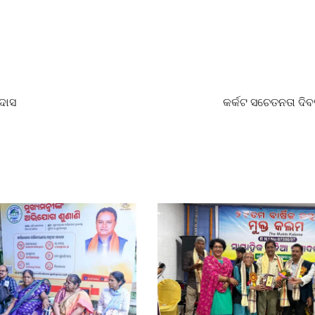
ଦାସ
କର୍କଟ ସଚେତନତା ଦିବ