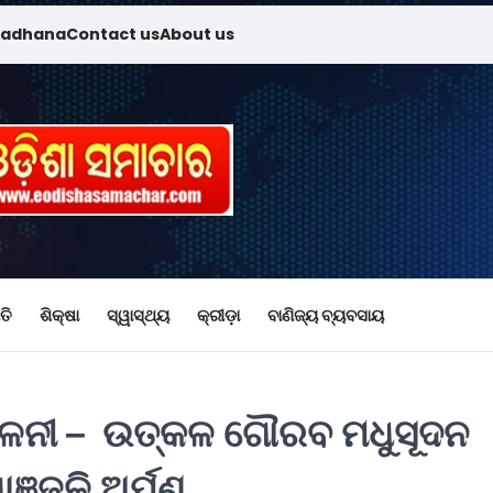
madhana
Contact us
About us
ତି
ଶିକ୍ଷା
ସ୍ୱାସ୍ଥ୍ୟ
କ୍ରୀଡ଼ା
ବାଣିଜ୍ୟ ବ୍ୟବସାୟ
ମିଳନୀ – ଉତ୍କଳ ଗୌରବ ମଧୁସୂଦନ
ାଞ୍ଜଳି ଅର୍ପଣ