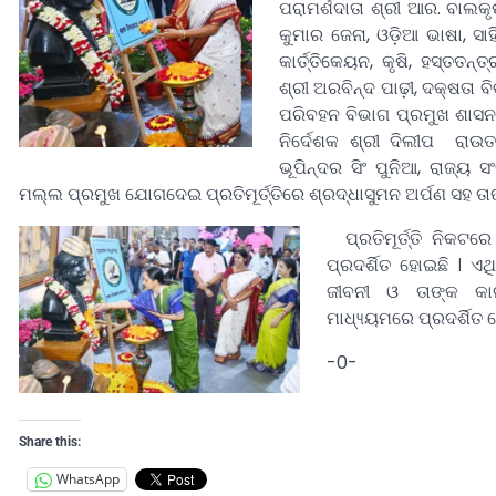
ପରାମର୍ଶଦାତା ଶ୍ରୀ ଆର. ବାଲକୃ
କୁମାର ଜେନା, ଓଡ଼ିଆ ଭାଷା, ସାହ
କାର୍ତ୍ତିକେୟନ,
କୃଷି, ହସ୍ତତନ
ଶ୍ରୀ ଅରବିନ୍ଦ ପାଢ଼ୀ, ଦକ୍ଷତା 
ପରିବହନ ବିଭାଗ ପ୍ରମୁଖ ଶାସନ ସ
ନିର୍ଦେଶକ ଶ୍ରୀ ଦିଲୀପ ରାଉତ
ଭୂପିନ୍ଦର ସିଂ ପୁନିଆ, ରାଜ୍ୟ
ମଲ୍ଲ ପ୍ରମୁଖ ଯୋଗଦେଇ ପ୍ରତିମୂର୍ତ୍ତିରେ ଶ୍ରଦ୍ଧାସୁମନ ଅର୍ପଣ ସହ ତାଙ
ପ୍ରତିମୂର୍ତ୍ତି ନିକ
ପ୍ରଦର୍ଶିତ ହୋଇଛି । ଏଥ
ଜୀବନୀ ଓ ତାଙ୍କ କା
ମାଧ୍ୟ୍ୟମରେ ପ୍ରଦର୍ଶିତ 
-0-
Share this:
WhatsApp