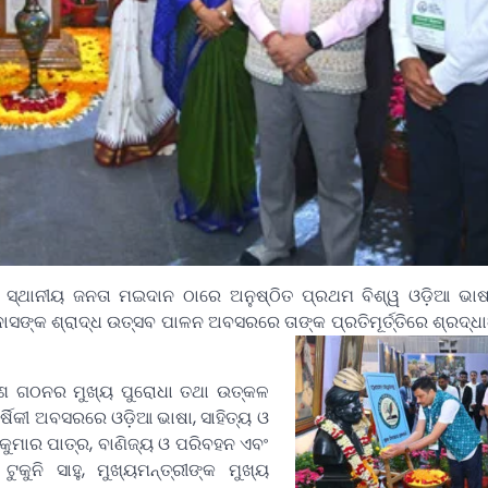
୍ଥାନୀୟ ଜନତା ମଇଦାନ ଠାରେ ଅନୁଷ୍ଠିତ ପ୍ରଥମ ବିଶ୍ୱ ଓଡ଼ିଆ ଭାଷା
ଙ୍କ ଶ୍ରାଦ୍ଧ ଉତ୍ସବ ପାଳନ ଅବସରରେ ତାଙ୍କ ପ୍ରତିମୂର୍ତ୍ତିରେ ଶ୍ରଦ୍ଧାଞ
େଶ ଗଠନର ମୁଖ୍ୟ ପୁରୋଧା ତଥା ଉତ୍କଳ
୍ଷିକୀ ଅବସରରେ ଓଡ଼ିଆ ଭାଷା, ସାହିତ୍ୟ ଓ
ନୀ କୁମାର ପାତ୍ର, ବାଣିଜ୍ୟ ଓ ପରିବହନ ଏବଂ
ୁକୁନି ସାହୁ, ମୁଖ୍ୟମନ୍ତ୍ରୀଙ୍କ ମୁଖ୍ୟ