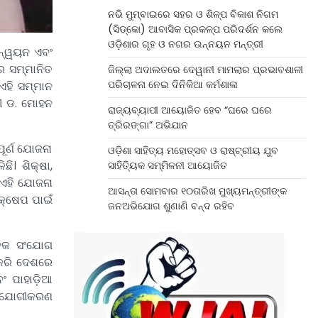
ନଭି ମୁମ୍ବାଇରେ ସହର ଓ ଶିଳ୍ପ ବିକାଶ ନିଗମ
(ସିଡ୍‌କୋ) ଆବାସିକ ପ୍ରକଳ୍ପ ପରିଦର୍ଶନ କଲେ
ଓଡ଼ିଶାର ଗୃହ ଓ ନଗର ଉନ୍ନୟନ ମନ୍ତ୍ରୀ
ାନ୍ୱୟନ ଏବଂ
େ ସମ୍ମାନିତ
ଜିଲ୍ଲା ଅଦାଲତରେ ଦେୱାନୀ ମାମଲାର ପ୍ରଭାବଶାଳୀ
ପରିଚାଳନା ନେଇ ଦିନିକିଆ କର୍ମଶାଳା
ଏହି ସମ୍ମାନ
ରୀ ଡ. ମୋହନ
ରାଜ୍ୟବ୍ୟାପୀ ଆୟୋଜିତ ହେବ “ଘରେ ଘରେ
ତ୍ରିରଙ୍ଗା” ଅଭିଯାନ
ୂର୍ଣ ଯୋଜନା
ଓଡ଼ିଶା ସାହିତ୍ୟ ମହୋତ୍ସବ ଓ ରାଷ୍ଟ୍ରୀୟ ଯୁବ
ି। ଶିକ୍ଷା,
ସାହିତ୍ୟିକ ସମ୍ମିଳନୀ ଆୟୋଜିତ
 ଏହି ଯୋଜନା
ଆସନ୍ତା ସୋମବାର ୧୦ତାରିଖ ମୁଖ୍ୟମନ୍ତ୍ରୀଙ୍କ
ଦକ୍ଷେପ ପାଇଁ
ଜନଅଭିଯୋଗ ଶୁଣାଣି ବନ୍ଦ ରହିବ
ଡ଼କ ସଂଯୋଗ
 କରି ଦେଶରେ
ଂ ପାହାଡ଼ିଆ
 ସଂଯୋଗୀକରଣ