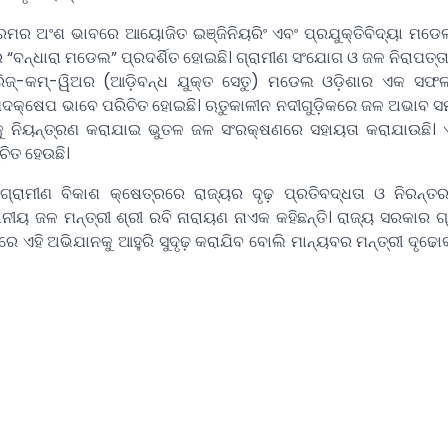
କ୍ରମର ଅଂଶ ଭାବରେ ଆୟୋଜିତ ଇଞ୍ଜିନିୟରିଂ ଏବଂ ପ୍ରଯୁକ୍ତିବିଦ୍ୟା ମଡେଲ
“ବନ୍ଧାରା ମଡେଲ” ପ୍ରଦର୍ଶିତ ହୋଇଛି। ଗ୍ରାମୀଣ ସଂଯୋଗ ଓ ଜଳ ନିରାପତ୍ତ
୍ରିଜ୍-କମ୍-ୱିଅର (ଆଡ଼ିବନ୍ଧ ଯୁକ୍ତ ସେତୁ) ମଡେଲ ଓଡ଼ିଶାର ଏକ ସଫ
କ୍ଷେପ ଭାବେ ପରିଚିତ ହୋଇଛି। ଋତୁକାଳୀନ ନଦୀଗୁଡ଼ିକରେ ଜଳ ଅଭାବ ସମ
ହକୁ ନିୟନ୍ତ୍ରଣ କରାଯାଇ ଭୁତଳ ଜଳ ସଂରକ୍ଷଣରେ ସହାୟତା କରାଯାଉଛି।
ଚିତ ହେଉଛି।
ି ଗ୍ରାମୀଣ ବିକାଶ କ୍ଷେତ୍ରରେ ରାଜ୍ୟର ଦୃଢ଼ ପ୍ରତିବଦ୍ଧତା ଓ ନିରନ୍
ୀୟ ଜଳ ମନ୍ତ୍ରୀ ଶ୍ରୀ ରବି ନାରାୟଣ ନାଏକ କହିଛନ୍ତି। ରାଜ୍ୟ ସରକାର ଗ
ନରେ ଏହି ଅଭିଯାନକୁ ଆହୁରି ସୁଦୃଢ଼ କରାଯିବ ବୋଲି ମାନ୍ୟବର ମନ୍ତ୍ରୀ ଦୃଢୋ