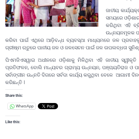
ଜାତୀୟ କାର୍ଯ୍ୟ
ସମୟରେ ଓଡ଼ିଶାର 
କରିଥିବା ଏହି ବ
ଉନ୍ନୟନମୂଳକ ପଦ
କରିବା ପାଇଁ ଏଥିରେ ଆଡ଼ିବନ୍ଧ ବ୍ୟବସ୍ଥା ମାଧ୍ୟମରେ ଜଳ ପ୍ରବା
ଗ୍ରୀଷ୍ମ ଋତୁରେ ପାନୀୟ ଜଳ ଓ ଜଳସେଚନ ପାଇଁ ଜଳ ଉପଲବ୍ଧତା ସୁନିଶ୍
ପିଏମଜିଏସୱାଇ ଅଧୀନରେ ଓଡ଼ିଶାକୁ ମିଳିଥିବା ଏହି ଜାତୀୟ ସ୍ୱୀକୃତ
ପ୍ରତିଫଳନ, ବୋଲି ମାନ୍ୟବର ଗ୍ରାମ୍ୟ ଉନ୍ନୟନ, ପଞ୍ଚାୟତିରାଜ ଓ ପାନ
ସର୍ବାଙ୍ଗୀନ ଉନ୍ନତି ଦିଗରେ ସର୍ବଦା କାର୍ଯ୍ୟ କରୁଥିବା ବେଳେ ଆଗାମୀ ଦି
କରିଛନ୍ତି ।
Share this:
WhatsApp
Like this: