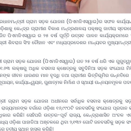
ରଧାନମନ୍ତ୍ରୀ ଗ୍ରାମ ସଡ଼କ ଯୋଜନା (ପିଏମଜିଏସୱାଇ)ର ସଫଳ କାର୍ଯ୍ୟ
଼ିଶାକୁ କେନ୍ଦ୍ର ଗ୍ରାମୀଣ ବିକାଶ ମନ୍ତ୍ରଣାଳୟ ପକ୍ଷରୁ ଜାତୀୟ ସ୍ତରର
ପିଏମଜିଏସୱାଇ ର ୨୫ ବର୍ଷ ପୂର୍ତ୍ତି ଉତ୍ସବ ପାଳନ କାର୍ଯ୍ୟକ୍ରମରେ 
 ଶ୍ରୀ ଶିବରାଜ ସିଂହ ଚୌହାନ ଏବଂ ମଧ୍ୟପ୍ରଦେଶର ମାନ୍ୟବର ମୁଖ୍ୟମନ୍ତ୍
ରୀ ଗ୍ରାମ ସଡ଼କ ଯୋଜନା (ପିଏମଜିଏସୱାଇ) ଗତ ୨୫ ବର୍ଷ ଧରି ଏକ ଗୁରୁତ୍ୱପ
୬୩ ଲକ୍ଷରୁ ଅଧିକ ବସବାସ କ୍ଷେତ୍ରକୁ ସବୁଦିନିଆ ସଡ଼କ ସଂଯୋଗ ମିଳିଛ
ନଙ୍କ ଜୀବନ ଧାରଣର ମାନ ବୃଦ୍ଧି ତଥା ଗ୍ରାମୀଣ ଭିତ୍ତିଭୂମିର ଉନ୍ନତିରେ
ରୂପାୟନ, କାର୍ଯ୍ୟାନ୍ୱୟନ, ଗୁଣାତ୍ମକ ନିର୍ମାଣ ଓ ସ୍ଥାୟୀ ଉନ୍ନୟନମୂଳକ ପ
୍ତ୍ରୀ ଗ୍ରାମ ସଡ଼କ ଯୋଜନା ଅଧୀନରେ ସର୍ବାଧିକ ବସବାସ କ୍ଷେତ୍ରକୁ ସ
ା ରାଜ୍ୟମାନଙ୍କ ବର୍ଗରେ ଓଡ଼ିଶା ୧୬,୯୯୦ଟି ଜନବସତିକୁ ସଂଯୋଗ ପ୍ରଦାନ
ିକାର କରିଛି। ସେହିପରି ଉତ୍ତର-ପୂର୍ବ ରାଜ୍ୟ, କେନ୍ଦ୍ରାଶାସିତ ଅଂଚଳ ଏବ
ମଧ୍ୟ ଓଡ଼ିଶା ପାହାଡିଆ ଅଞ୍ଚଳରେ ଥିବା ୨,୧୩୨ ଗୋଟି ଜନବସତିକୁ ସଡ଼କ
େ ତୃତୀୟ ସ୍ଥାନ ହାସଲ କରିଛି।