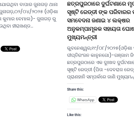
ଛତ୍ରପୁରଠାରେ ଦୁର୍ଘଟଣାରେ ମୃ
ାଯାଇଥିବା ବାପାର ଜୁନାଗଡ଼ ଥାନା
ଜୁନାଗଡ଼,୦୨/୦୪/୨୦୨୫ (ଓଡ଼ିଶା
ସୃଷ୍ଟି ରେଡ୍ଡୀ ଙ୍କ ପରିବାରର 
 କୁମାର ବେମାଲ)- ଜୁନାଗଡ଼ ରୁ
ସମବେଦନା ଜଣାଇ ୪ ଲକ୍ଷର
ଥିବା ହୀରାଖଣ୍ଡ…
ଅନୁକମ୍ପାମୂଳକ ସହାୟତା ଘୋ
ମୁଖ୍ୟମନ୍ତ୍ରୀ
ଭୁବନେଶ୍ୱର,୧୯/୦୮/୨୦୨୫(ଓଡ଼ିଶା 
ଦୀପ୍ତିରଂଜନ କାନୁନଗୋ)-ଗଞ୍ଜାମ ଜି
ଛତ୍ରପୁରଠାରେ ଏକ ଦୁଃଖଦ ଦୁର୍ଘଟଣା
ସୃଷ୍ଟି ରେଡ୍ଡୀ (ପିତା -ଦେବରାଜ ରେଡ
ପ୍ରାଣହାନି ସମ୍ପର୍କରେ ଜାଣି ମୁଖ୍ୟମନ୍
Share this:
WhatsApp
Like this: