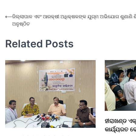
⟵
ଜିଲ୍ଲାପାଳ ଏବଂ ଆରକ୍ଷୀ ଅଧିକ୍ଷକଙ୍କ ଯୁଗ୍ମ ଅଭିଯୋଗ ଶୁଣାଣି ଶ
ଅନୁଷ୍ଠିତ
Related Posts
ହୀରାଖଣ୍ଡ ଏ
କାର୍ୟ୍ୟରତ ବ