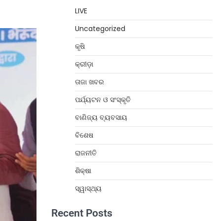
LIVE
Uncategorized
କୃଷି
କ୍ରୀଡ଼ା
ତାଜା ଖବର
ପର୍ଯ୍ୟଟନ ଓ ସଂସ୍କୃତି
ବାଣିଜ୍ୟ ବ୍ୟବସାୟ
ବିଶେଷ
ରାଜନୀତି
ଶିକ୍ଷା
ସ୍ୱାସ୍ଥ୍ୟ
Recent Posts