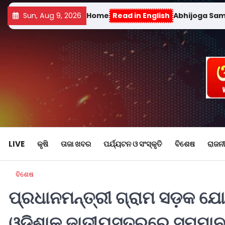
Sun, Aug 9, 2026
Home
Read in English
Abhijoga Sa
LIVE
କୃଷି
ତାଜା ଖବର
ପର୍ଯ୍ୟଟନ ଓ ସଂସ୍କୃତି
ବିଶେଷ
ରାଜନୀ
ବିଶେଷ
ପ୍ରଧାନମନ୍ତ୍ରୀ ଗ୍ରାମ ସଡ଼କ ଯ
ଓଡ଼ିଶାକୁ ଜାତୀୟସ୍ତରରେ ସମ୍ମାନ