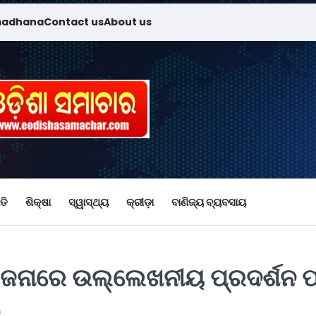
madhana
Contact us
About us
ତି
ଶିକ୍ଷା
ସ୍ୱାସ୍ଥ୍ୟ
କ୍ରୀଡ଼ା
ବାଣିଜ୍ୟ ବ୍ୟବସାୟ
ୋଜନାରେ ଉଲ୍ଲେଖନୀୟ ପ୍ରଦର୍ଶନ ପ