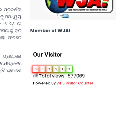
 ପ୍ରଦର୍ଶନୀ
ାକୁ ସମନ୍ୱୟ
ଳ ଓ ସ୍ଥାୟୀ
ସ୍ୟାକୁ ଦୂର
Member of WJAI
 ଏହା ଫଳରେ
Our Visitor
ତର ପ୍ରୟାସର
୍ରାମାଞ୍ଚଳର
କ୍ତି ପ୍ରକାଶ
3
0
3
9
1
3
Total views : 577069
Powered By
WPS Visitor Counter