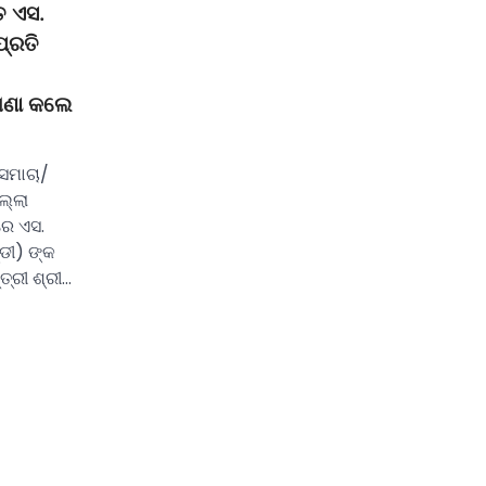
ତ ଏସ.
ପ୍ରତି
ଷଣା କଲେ
ସମାଚା/
ଲ୍ଲା
ରେ ଏସ.
୍ଡୀ) ଙ୍କ
ତ୍ରୀ ଶ୍ରୀ…