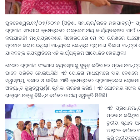
ଭୁବନେଶ୍ୱର,୧୧/୦୫/୨୦୨୬ (ଓଡ଼ିଶା ସମାଚାର/ରଜତ ମହାପାତ୍ର)- ପ୍
ଗ୍ରାମୀଣ ସଂଯୋଗ କ୍ଷେତ୍ରରେ ଉଲ୍ଲେଖନୀୟ କାର୍ଯ୍ୟଦକ୍ଷତା ପାଇଁ ଓଡ
କରାଯାଇଛି। ମଧ୍ୟପ୍ରଦେଶର ସିହୋରଠାରେ ମେ ୧୦ ତାରିଖରେ ଆୟୋଜିତ 
ପ୍ରଦାନ କରାଯାଇଥିଲା। ମାନ୍ୟବର କେନ୍ଦ୍ର ଗ୍ରାମୀଣ ବିକାଶ ମନ୍ତ୍ରୀ
ଯାଦବଙ୍କ ଉପସ୍ଥିତିରେ ଏହି କାର୍ଯ୍ୟକ୍ରମ ଆୟୋଜିତ ହୋଇଥିଲା।
ଦେଶର ଗ୍ରାମୀଣ ସଂଯୋଗ ବ୍ୟବସ୍ଥାକୁ ସୁଦୃଢ଼ କରିବାରେ ପ୍ରଧାନମନ୍ତ୍
ଭାବେ ପରିଚିତ ହୋଇଆସିଛି। ଏହି ଯୋଜନା ମାଧ୍ୟମରେ ସାରା ଦେଶରେ ୧.
ସ୍ୱାସ୍ଥ୍ୟ, ବଜାର ଓ ଜୀବିକା ଆଦି କ୍ଷେତ୍ରରେ ଗ୍ରାମାଞ୍ଚଳର ଲୋକମା
ଅତ୍ୟନ୍ତ ଗୁରୁତ୍ୱପୂର୍ଣ୍ଣ ଭୂମିକା ଗ୍ରହଣ କରିଛି । ଏହି ଯୋଜନାର ସଫଳ 
ରାଜ୍ୟମାନଙ୍କୁ ବିଭିନ୍ନ ବର୍ଗରେ ଜାତୀୟ ସ୍ୱୀକୃତି ମିଳିଛି।
ଏହି ପ୍ରଧାନମନ
ପ୍ରଦାନ କରିଥିବ
ତୃତୀୟ ସ୍ଥାନ ଅଧ
ଅଞ୍ଚଳ ବର୍ଗରେ 
କରି ଜାତୀୟସ୍ତରର