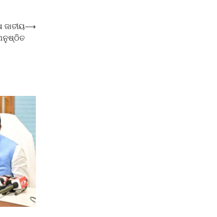
େ ଜାତୀୟ
⟶
ନୁଷ୍ଠିତ