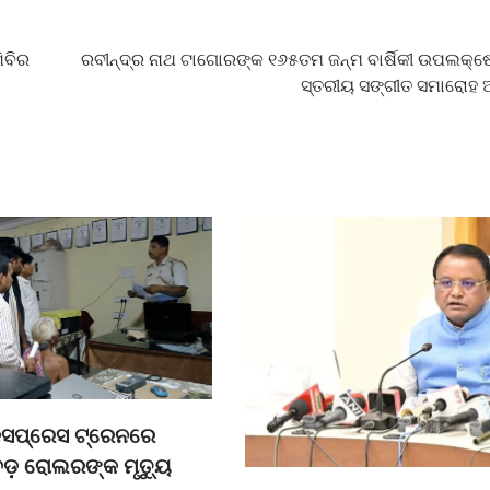
ିବିର
ରବୀନ୍ଦ୍ର ନାଥ ଟାଗୋରଙ୍କ ୧୬୫ତମ ଜନ୍ମ ବାର୍ଷିକୀ ଉପଲକ୍ଷ
ସ୍ତରୀୟ ସଙ୍ଗୀତ ସମାରୋହ ଅ
କ୍ସପ୍ରେସ ଟ୍ରେନରେ
େଡ଼ ରୋଲରଙ୍କ ମୃତ୍ୟୁ