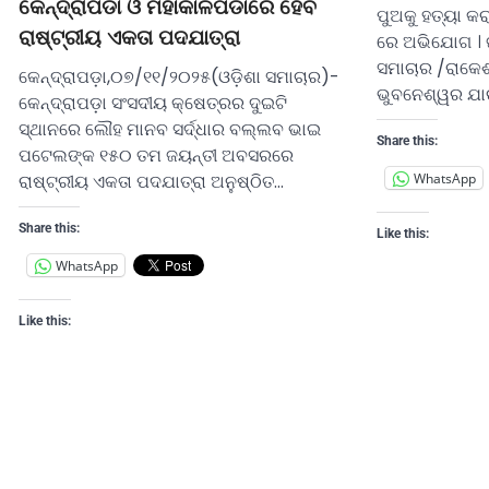
କେନ୍ଦ୍ରାପଡା ଓ ମହାକାଳପଡାରେ ହେବ
ପୁଅକୁ ହତ୍ୟା କର
ରାଷ୍ଟ୍ରୀୟ ଏକତା ପଦଯାତ୍ରା
ରେ ଅଭିଯୋଗ । 
ସମାଚାର /ରାକେଶ
କେନ୍ଦ୍ରାପଡ଼ା,୦୭/୧୧/୨୦୨୫(ଓଡ଼ିଶା ସମାଚାର)-
ଭୁବନେଶ୍ୱର ଯାଉ
କେନ୍ଦ୍ରାପଡ଼ା ସଂସଦୀୟ କ୍ଷେତ୍ରର ଦୁଇଟି
ସ୍ଥାନରେ ଲୌହ ମାନବ ସର୍ଦ୍ଧାର ବଲ୍ଲବ ଭାଇ
Share this:
ପଟେଲଙ୍କ ୧୫୦ ତମ ଜୟନ୍ତୀ ଅବସରରେ
WhatsApp
ରାଷ୍ଟ୍ରୀୟ ଏକତା ପଦଯାତ୍ରା ଅନୁଷ୍ଠିତ…
Share this:
Like this:
WhatsApp
Like this: