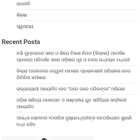
ରାଜନୀତି
ଶିକ୍ଷା
ସ୍ୱାସ୍ଥ୍ୟ
Recent Posts
ନଭି ମୁମ୍ବାଇରେ ସହର ଓ ଶିଳ୍ପ ବିକାଶ ନିଗମ (ସିଡ୍‌କୋ) ଆବାସିକ
ପ୍ରକଳ୍ପ ପରିଦର୍ଶନ କଲେ ଓଡ଼ିଶାର ଗୃହ ଓ ନଗର ଉନ୍ନୟନ ମନ୍ତ୍ରୀ
ଜିଲ୍ଲା ଅଦାଲତରେ ଦେୱାନୀ ମାମଲାର ପ୍ରଭାବଶାଳୀ ପରିଚାଳନା ନେଇ
ଦିନିକିଆ କର୍ମଶାଳା
ରାଜ୍ୟବ୍ୟାପୀ ଆୟୋଜିତ ହେବ “ଘରେ ଘରେ ତ୍ରିରଙ୍ଗା” ଅଭିଯାନ
ଓଡ଼ିଶା ସାହିତ୍ୟ ମହୋତ୍ସବ ଓ ରାଷ୍ଟ୍ରୀୟ ଯୁବ ସାହିତ୍ୟିକ ସମ୍ମିଳନୀ
ଆୟୋଜିତ
ଆସନ୍ତା ସୋମବାର ୧୦ତାରିଖ ମୁଖ୍ୟମନ୍ତ୍ରୀଙ୍କ ଜନଅଭିଯୋଗ ଶୁଣାଣି
ବନ୍ଦ ରହିବ