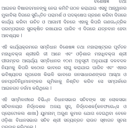
ବିଶେଷଜ୍ଞ ତଥା
ଆଇନର ବିଷାରଦମାନଙ୍କୁ ନେଇ କମିଟି ଗଠନ କରାଯାଇ ଏସବୁ ଆହ୍ୱାନର
ମୁକାବିଲା ଦିଗରେ ସୁଚିନ୍ତିତ ପରାମର୍ଶ ଓ ପଦକ୍ଷେପ ଗ୍ରହଣ କରିବା ଦିଗରେ
କାର୍ଯ୍ୟ କରିବା ଉଚିତ ଓ ଆଗାମୀ ଦିନରେ ଏହାକୁ କିପରି ଗଣତାନ୍ତ୍ରିକ
ପରମ୍ପରାରେ ସୁରକ୍ଷିତ ରଖାଯାଇ ପାରିବ ଏ ଦିଗରେ ଯତ୍ନବାନ ହେବା
ଆବଶ୍ୟକ ।
ଏହି କାର୍ଯ୍ୟକ୍ରମରେ ସମ୍ବିଧାନ ବିଶେଷଜ୍ଞ ତଥା ମହାରାଷ୍ଟ୍ରର ପୂର୍ବତନ
ମହାଧିବକ୍ତା ଶ୍ରୀହରି ଜୀ ଆନେ ଏବଂ ଓଡ଼ିଶାର ମହାଧିବକ୍ତା ଶ୍ରୀ
ପୀତାମ୍ବର ଆଚାର୍ଯ୍ୟ ସମ୍ବିଧାନର ୧୦ମ ଅନୁସୂଚୀ ଅନୁଯାୟୀ ଦଳବଦଳ
ନିୟମକୁ କିପରି କଠୋର ଭାବରେ ଲାଗୁ କରାଯାଇ ପାରିବ ଏବଂ ଏହାର
ଭବିଷ୍ୟତର ରୂପରେଖ କିଭଳି ଭାବରେ ଜନସାଧାରଣଙ୍କର ଆସ୍ଥା ଓ
ଜନପ୍ରତିନିଧିମାନଙ୍କର ଭୂମିକାକୁ ନିଶ୍ଚିତ କରିବ ସେ ସମ୍ପର୍କରେ
ଆଇନଗତ ତର୍ଜମା କରିଥିଲେ ।
ଏହି ସମ୍ମିଳନୀରେ ବିଭିନ୍ନ ବିଧାନସଭାର ସଚିବଙ୍କ ସହ ଲୋକସଭା
ସଚିବାଳୟର ନିର୍ଦ୍ଦେଶକ ଅଜୟ ସୁଦ୍, ନିର୍ଦ୍ଦେଶକ(କନଫରେନ୍ସ ଓ
ପ୍ରୋଟୋକଲ ଶାଖା) ୟୁମନାମ୍ ଅରୁଣ କୁମାର ଯୋଗ ଦେଇଥିବା ବେଳେ
ଓଡ଼ିଶା ବିଧାନସଭାର ସଚିବ ଶ୍ରୀ ସତ୍ୟବ୍ରତ ରାଉତ ସ୍ଵାଗତ ସୂଚନା
ପ୍ରଦାନ କରିଥିଲେ ।