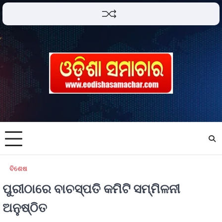
ବିଶେଷ
ପୁରୀଠାରେ ବାଚସ୍ପତି କମିଟି ସମ୍ମିଳନୀ
ଅନୁଷ୍ଠିତ