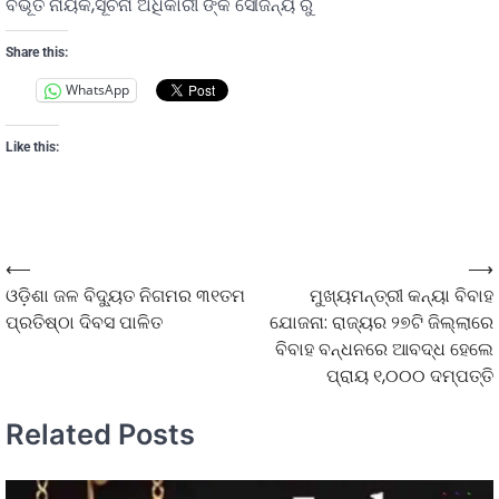
ବିଭୂତି ନାୟକ,ସୂଚନା ଅଧିକାରୀ ଙ୍କ ସୌଜନ୍ୟ ରୁ
Share this:
WhatsApp
Like this:
⟵
⟶
ଓଡ଼ିଶା ଜଳ ବିଦ୍ୟୁତ ନିଗମର ୩୧ତମ
ମୁଖ୍ୟମନ୍ତ୍ରୀ କନ୍ୟା ବିବାହ
ପ୍ରତିଷ୍ଠା ଦିବସ ପାଳିତ
ଯୋଜନା: ରାଜ୍ୟର ୨୭ଟି ଜିଲ୍ଲାରେ
ବିବାହ ବନ୍ଧନରେ ଆବଦ୍ଧ ହେଲେ
ପ୍ରାୟ ୧,୦୦୦ ଦମ୍ପତ୍ତି
Related Posts