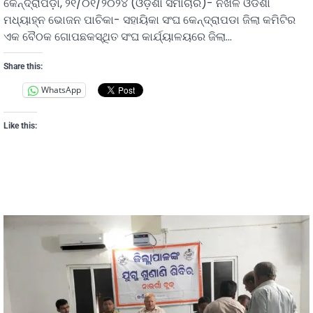
କେନ୍ଦ୍ରାପଡ଼ା, ୨୧/୦୧/୨୦୨୪ (ଓଡ଼ିଶା ସମାଚାର)- ନିଖିଳ ଓଡିଶା
ମଧ୍ୟାହ୍ନ ଭୋଜନ ପାଚିକା- ସହାୟିକା ସଂଘ କେନ୍ଦ୍ରାପଡା ଜିଲା କମିଟିର
ଏକ ବୈଠକ ଗୋପଛକସ୍ଥିତ ସଂଘ କାର୍ଯ୍ୟାଳୟରେ ଜିଲା…
Share this:
WhatsApp
Like this: