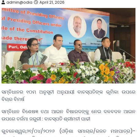
admin@odia
April 21, 2026
ସମ୍ବିଧାନର ୧୦ମ ଅନୁସୂଚୀ ଅନୁଯାୟୀ ବାଚସ୍ପତିଙ୍କ ଭୂମିକା ଉପରେ
ବିଚାର ବିମର୍ଷ
ସମ୍ବିଧାନ ବିଶେଷଜ୍ଞ ତଥା ଆଇନ ବିଷାରଦଙ୍କୁ ନେଇ ଦଳବଦଳ ଆଇନ
ଉପରେ ତର୍ଜମା ଜରୁରୀ : ବାଚସ୍ପତି ଶ୍ରୀମତୀ ପାଢୀ
ଭୁବନେଶ୍ୱର,୨୧/୦୪/୨୦୨୬ (ଓଡ଼ିଶା ସମାଚାର/ରଜତ ମହାପାତ୍ର)-