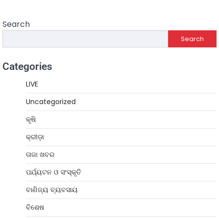
Search
Search
Categories
LIVE
Uncategorized
କୃଷି
କ୍ରୀଡ଼ା
ତାଜା ଖବର
ପର୍ଯ୍ୟଟନ ଓ ସଂସ୍କୃତି
ବାଣିଜ୍ୟ ବ୍ୟବସାୟ
ବିଶେଷ