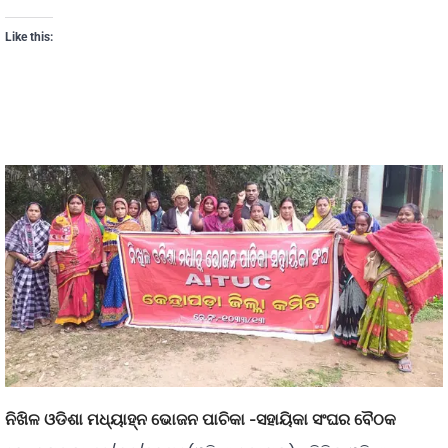
Like this:
ନିଖିଳ ଓଡିଶା ମଧ୍ୟାହ୍ନ ଭୋଜନ ପାଚିକା -ସହାୟିକା ସଂଘର ବୈଠକ