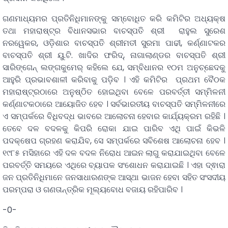
ଗଣମାଧ୍ୟମର ପ୍ରତିନିଧିମାନଙ୍କୁ ସମ୍ବୋଧିତ କରି କମିଟିର ଅଧ୍ୟକ୍ଷ
ତଥା ମହାରାଷ୍ଟ୍ର ବିଧାନସଭାର ବାଚସ୍ପତି ଶ୍ରୀ ରାହୁଲ ସୁରେଶ
ନରୱେକର, ଓଡ଼ିଶାର ବାଚସ୍ପତି ଶ୍ରୀମତୀ ସୁରମା ପାଢୀ, କର୍ଣ୍ଣାଟକର
ବାଚସ୍ପତି ଶ୍ରୀ ୟୁ.ଟି. ଖାଦିର ଫରିଦ୍‌, ନାଗାଲାଣ୍ଡର ବାଚସ୍ପତି ଶ୍ରୀ
ସାରିଙ୍ଗେନ୍‌ ଲଙ୍ଗକୁମେର୍ କହିଲେ ଯେ, ସମ୍ବିଧାନର ୧୦ମ ଅନୁଚ୍ଛେଦକୁ
ଆହୁରି ପ୍ରଭାବଶାଳୀ କରିବାକୁ ପଡ଼ିବ । ଏହି କମିଟିର ପ୍ରଥମ ବୈଠକ
ମହାରାଷ୍ଟ୍ରଠାରେ ଅନୁଷ୍ଠିତ ହୋଇଥିବା ବେଳେ ପରବର୍ତ୍ତୀ ସମ୍ମିଳନୀ
କର୍ଣ୍ଣାଟକଠାରେ ଆୟୋଜିତ ହେବ । ସର୍ବଭାରତୀୟ ବାଚସ୍ପତି ସମ୍ମିଳନୀରେ
ଏ ସମ୍ପର୍କରେ ବିଧିବଦ୍ଧ ଭାବରେ ଆଲୋଚନା ହେବାର କାର୍ଯ୍ୟକ୍ରମ ରହିଛି ।
ତେବେ ଦଳ ବଦଳକୁ କିପରି ରୋକା ଯାଇ ପାରିବ ଏଥି ପାଇଁ କିଭଳି
ପଦକ୍ଷେପ ଗ୍ରହଣ କରାଯିବ, ସେ ସମ୍ପର୍କରେ ସବିଶେଷ ଆଲୋଚନା ହେବ ।
୧୯୮୫ ମସିହାରେ ଏହି ଦଳ ବଦଳ ନିରୋଧ ଆଇନ ଲାଗୁ କରାଯାଇଥିବା ବେଳେ
ପରବର୍ତ୍ତି ସମୟରେ ଏଥିରେ ବ୍ୟାପକ ସଂଶୋଧନ କରାଯାଇଛି । ଏହା ଦ୍ଵାରା
ଜନ ପ୍ରତିନିଧିମାନେ ଜନସାଧାରଣଙ୍କ ଆସ୍ଥା ଭାଜନ ହେବା ସହିତ ସଂସଦୀୟ
ପରମ୍ପରା ଓ ଗଣତାନ୍ତ୍ରିକ ମୂଲ୍ୟବୋଧ ବଜାୟ ରହିପାରିବ ।
-0-