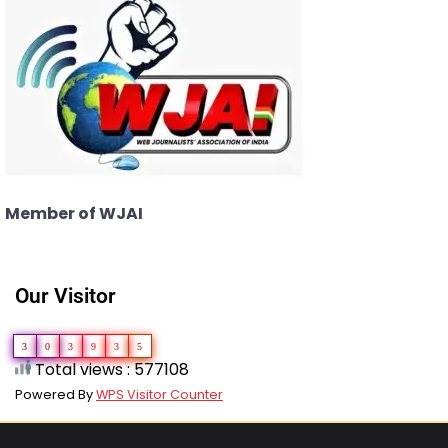
Member of WJAI
Our Visitor
3
0
3
9
3
5
Total views : 577108
Powered By
WPS Visitor Counter