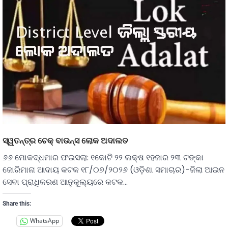
ସ୍ୱତନ୍ତ୍ର ଚେକ୍ ବାଉନ୍ସ ଲୋକ ଅଦାଲତ
୬୬ ମୋକଦ୍ଧମାର ଫଇସଲା: ୧କୋଟି ୨୨ ଲକ୍ଷ ୧ହଜାର ୨୩ ଟଙ୍କା
ଜୋରିମାନା ଆଦାୟ କଟକ ୧୮/୦୭/୨୦୨୬ (ଓଡ଼ିଶା ସମାଚାର)-ଜିଲା ଆଇନ
ସେବା ପ୍ରାଧିକରଣ ଆନୁକୂଲ୍ୟରେ କଟକ…
Share this:
WhatsApp