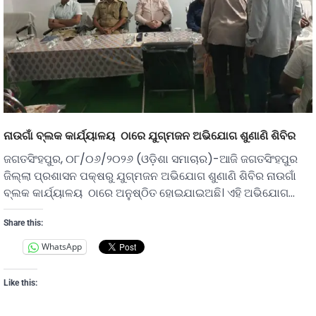
ନାଉଗାଁ ବ୍ଲକ କାର୍ଯ୍ୟାଳୟ ଠାରେ ଯୁଗ୍ମଜନ ଅଭିଯୋଗ ଶୁଣାଣି ଶିବିର
ଜଗତସିଂହପୁର, ୦୮/୦୬/୨୦୨୬ (ଓଡ଼ିଶା ସମାଚାର)-ଆଜି ଜଗତସିଂହପୁର
ଜିଲ୍ଲା ପ୍ରଶାସନ ପକ୍ଷରୁ ଯୁଗ୍ମଜନ ଅଭିଯୋଗ ଶୁଣାଣି ଶିବିର ନାଉଗାଁ
ବ୍ଲକ କାର୍ଯ୍ୟାଳୟ ଠାରେ ଅନୁଷ୍ଠିତ ହୋଇଯାଇଅଛି। ଏହି ଅଭିଯୋଗ…
Share this:
WhatsApp
Like this: