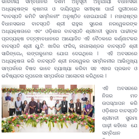
ଭାରତୀୟ ସମ୍ବିଧାନର ଦଶମ ଅନୁସୂଚୀ ଅନୁଯାୟୀ ବିଧାନସଭା
ଅଧ୍ୟକ୍ଷଙ୍କ କ୍ଷମତା ଓ ଦାୟିତ୍ୱର ସମୀକ୍ଷା ପାଇଁ ପୁରୀଠାରେ
“ବାଚସ୍ପତି କମିଟି ସମ୍ମିଳନୀ” ଅନୁଷ୍ଠିତ ହୋଇଯାଇଛି । ମହାରାଷ୍ଟ୍ର
ବିଧାନସଭାର ବାଚସ୍ପତି ଶ୍ରୀ ରାହୁଲ ସୁରେଶ ନରୱେକରଙ୍କ
ଅଧ୍ୟକ୍ଷତାରେ ଏବଂ ଓଡ଼ିଶାର ବାଚସ୍ପତି ଶ୍ରୀମତୀ ସୁରମା ପାଢୀଙ୍କ
ପ୍ରତ୍ୟକ୍ଷ ତତ୍ତ୍ଵାବଧାନରେ ଆୟୋଜିତ ଏହି ବୈଠକରେ କର୍ଣ୍ଣାଟକର
ବାଚସ୍ପତି ଶ୍ରୀ ୟୁ.ଟି. ଖାଦିର ଫରିଦ୍‌, ନାଗାଲାଣ୍ଡର ବାଚସ୍ପତି ଶ୍ରୀ
ସାରିଙ୍ଗେନ୍‌ ଲଙ୍ଗକୁମେର ଯୋଗ ଦେଇଥିଲେ । ଏହି ଅବସରରେ
ଅଧ୍ୟକ୍ଷତା କରି ବାଚସ୍ପତି ଶ୍ରୀ ନରୱେକର ସମ୍ମିଳନୀର ଆଭିମୁଖ୍ୟ
ସମ୍ପର୍କରେ ବିଷଦ ଭାବେ ବ୍ୟାଖ୍ୟା କରିବା ସହ ଏହାର ପ୍ରଭାବ ଓ
ଭବିଷ୍ୟତର ରୂପରେଖ ସମ୍ପର୍କରେ ଆଲୋଚନା କରିଥିଲେ ।
ଏହି ଅବସରରେ
ନିଜର ମତ
ଉପସ୍ଥାପନ କରି
ଓଡ଼ିଶାର ବାଚସ୍ପତି
ଶ୍ରୀମତୀ ସୁରମା
ପାଢ଼ୀ କହିଲେ ଯେ
ସମ୍ବିଧାନ