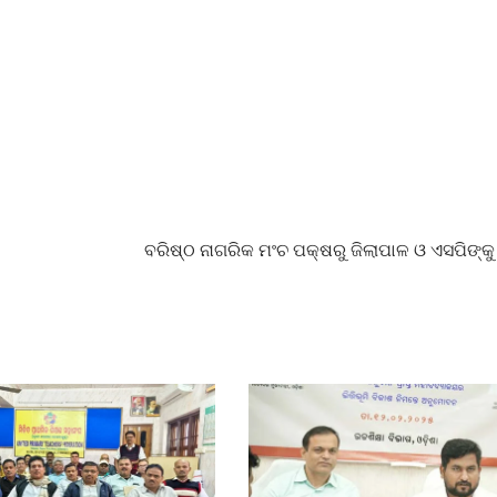
ବରିଷ୍ଠ ନାଗରିକ ମଂଚ ପକ୍ଷରୁ ଜିଲାପାଳ ଓ ଏସପିଙ୍କୁ