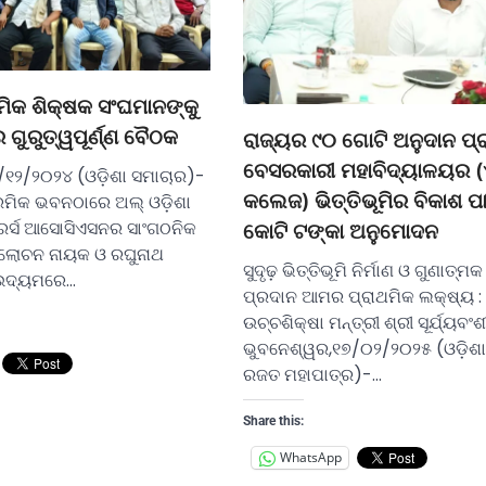
ଥମିକ ଶିକ୍ଷକ ସଂଘମାନଙ୍କୁ
ୁରୁତ୍ୱପୂର୍ଣ୍ଣ ବୈଠକ
ରାଜ୍ୟର ୯୦ ଗୋଟି ଅନୁଦାନ ପ୍ର
ବେସରକାରୀ ମହାବିଦ୍ୟାଳୟର (
/୧୨/୨୦୨୪ (ଓଡ଼ିଶା ସମାଚାର)-
କଲେଜ) ଭିତ୍ତିଭୂମିର ବିକାଶ ପ
ରମିକ ଭବନଠାରେ ଅଲ୍ ଓଡ଼ିଶା
ରର୍ସ ଆସୋସିଏସନର ସାଂଗଠନିକ
କୋଟି ଟଙ୍କା ଅନୁମୋଦନ
ଲୋଚନ ନାୟକ ଓ ରଘୁନାଥ
ସୁଦୃଢ଼ ଭିତ୍ତିଭୂମି ନିର୍ମାଣ ଓ ଗୁଣାତ୍ମକ
 ଉଦ୍ୟମରେ…
ପ୍ରଦାନ ଆମର ପ୍ରାଥମିକ ଲକ୍ଷ୍ୟ :
ଉଚ୍ଚଶିକ୍ଷା ମନ୍ତ୍ରୀ ଶ୍ରୀ ସୂର୍ଯ୍ୟବଂ
ଭୁବନେଶ୍ୱର,୧୭/୦୨/୨୦୨୫ (ଓଡ଼ିଶା
ରଜତ ମହାପାତ୍ର)-…
Share this:
WhatsApp