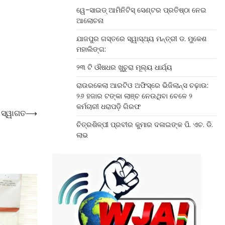
ୱେ-ସାଇଡ୍‌ ଆମିନିଟିସ୍‌ ସେଣ୍ଟର ପ୍ରତିଷ୍ଠା ନେଇ
ଆଲୋଚନା
ଯାଜପୁର ଗସ୍ତରେ ସ୍ୱାସ୍ଥ୍ୟ ମନ୍ତ୍ରୀ ଡ. ମୁକେଶ
ମହାଲିଙ୍ଗ:
୨୩ ଟି ଔଷଧର ଖୁଚୁରା ମୂଲ୍ୟ ଧାର୍ଯ୍ୟ
ରାଉରକେଲା ଆରଟିଓ ଅଫିସ୍‌ରେ ଭିଜିଲାନ୍ସ ଚଢ଼ାଉ:
୨୬ ହଜାର ଟଙ୍କା ଲାଞ୍ଚ ନେଉଥିବା ବେଳେ ୨
କର୍ମଚାରୀ ଧରାପଡ଼ି ଗିରଫ
 ସ୍ୱାଗତ
⟶
ଚିତ୍ରଶିଳ୍ପୀ ପ୍ରବୀର କୁମାର ଦଳାଇଙ୍କ ପି. ଏଚ. ଡି.
ଲାଭ