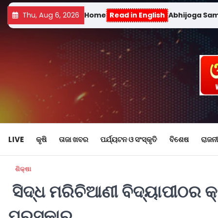
Thu, Aug 6, 2026
Home
Read in English
Abhijoga Sa
LIVE
କୃଷି
ତାଜା ଖବର
ପର୍ଯ୍ୟଟନ ଓ ସଂସ୍କୃତି
ବିଶେଷ
ରାଜନୀ
ଶିକ୍ଷା
ସିଦ୍ଧ ମରିଚିଆଣୀ ବିଦ୍ୟାପୀଠର କ୍ର
ପୁରସ୍କାର