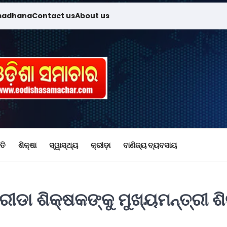
madhana
Contact us
About us
ତି
ଶିକ୍ଷା
ସ୍ୱାସ୍ଥ୍ୟ
କ୍ରୀଡ଼ା
ବାଣିଜ୍ୟ ବ୍ୟବସାୟ
ୀଡା ଶିକ୍ଷକଙ୍କୁ ମୁଖ୍ୟମନ୍ତ୍ରୀ ଶି