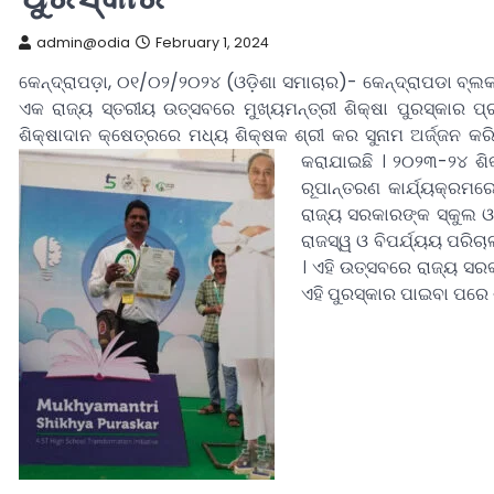
admin@odia
February 1, 2024
କେନ୍ଦ୍ରାପଡ଼ା, ୦୧/୦୨/୨୦୨୪ (ଓଡ଼ିଶା ସମାଚାର)- କେନ୍ଦ୍ରାପଡା ବ୍ଲକ 
ଏକ ରାଜ୍ୟ ସ୍ତରୀୟ ଉତ୍ସବରେ ମୁଖ୍ୟମନ୍ତ୍ରୀ ଶିକ୍ଷା ପୁରସ୍କାର ପ୍
ଶିକ୍ଷାଦାନ କ୍ଷେତ୍ରରେ ମଧ୍ୟ ଶିକ୍ଷକ ଶ୍ରୀ କର ସୁନାମ ଅର୍ଜ୍ଜନ କରି
କରାଯାଇଛି । ୨୦୨୩-୨୪ ଶିକ
ରୂପାନ୍ତରଣ କାର୍ଯ୍ୟକ୍ରମର
ରାଜ୍ୟ ସରକାରଙ୍କ ସ୍କୁଲ ଓ
ରାଜସ୍ୱ ଓ ବିପର୍ଯ୍ୟୟ ପରିଚା
। ଏହି ଉତ୍ସବରେ ରାଜ୍ୟ ସର
ଏହି ପୁରସ୍କାର ପାଇବା ପରେ ଶ