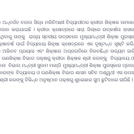
ଅନ୍ତର୍ଗତ ବଗଡା ସିଦ୍ଧ ମରିଚିଆଣୀ ବିଦ୍ୟାପୀଠର କ୍ରୀଡା ଶିକ୍ଷକ ଉମାକା
ରଦାନ କରାଯାଇଛି । କ୍ରୀଡା କ୍ଷେତ୍ରରେ ସାରା ଜିଲାରେ ଉତ୍କର୍ଷତା ହାସ
ଥିବାରୁ ତାଙ୍କୁ ରାଜ୍ୟ ସ୍ତରୀୟ ଉତ୍ସବରେ ମୁଖ୍ୟମନ୍ତ୍ରୀ ଶିକ୍ଷା ପୁରସ୍
୍ଷାବର୍ଷ ପାଇଁ ବିଦ୍ୟାଳୟ ଶିକ୍ଷା କ୍ଷେତ୍ରରେ ଏକ
ଦୃଷ୍ଟାନ୍ତ ସୃଷ୍ଟି କରି
େ ଅଭିନବ ପ୍ରୟାସ ଏବଂ ଶିକ୍ଷାର ଅଗ୍ରଗତିରେ ନିରବଛିନ୍ନ ଉଦ୍ୟମ ଜାରି
 ଗଣଶିକ୍ଷା ବିଭାଗ ପକ୍ଷରୁ କ୍ରୀଡା ଶିକ୍ଷକ ଶ୍ରୀ କରଙ୍କୁ ବିଦ୍ୟାଳୟ ଓ
ଳନା ବିଭାଗ ମନ୍ତ୍ରୀ ସୁଦାମ ମାଣ୍ଡି ମୁଖ୍ୟମନ୍ତ୍ରୀ ଶିକ୍ଷା ପୁରସ୍କାର ପ୍ର
କାରଙ୍କ ବିଦ୍ୟାଳୟ ଓ ଗଣଶିକ୍ଷା ବିଭାଗ ଶାସନ ସଚିବ ଅଶ୍ୱଥୀ ଏସ ଉପସ୍
୍ରୀ କରଙ୍କୁ ବିଭିନ୍ନ ଅନୁଷ୍ଠାନ ପକ୍ଷରୁ ଶୁଭେଛାର ସୁଅ ଛୁଟିବାରେ ଲାଗିଛି ।