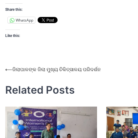
Share this:
WhatsApp
Like this:
⟵
ଜିଲାପାଳଙ୍କ ଜିଲା ମୁଖ୍ୟ ଚିକିତ୍ସାଳୟ ପରିଦର୍ଶନ
Related Posts