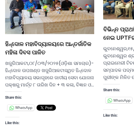
ବିଭିନ୍ନ ପ୍ରା
ନେଇ UPTFର ଗ
ହିନ୍ଦୋଳ ମହାବିଦ୍ୟାଳୟରେ ଆନ୍ତର୍ଜାତିକ
ଭୁବନେଶ୍ୱର,୧୫
ମହିଳା ଦିବସ ପାଳିତ
ଭୁବନେଶ୍ୱର ଶ୍
ପ୍ରାଇମେରୀ ଟିଚ
ଖଜୁରିଆକଟା,୦୮/୦୩/୨୦୨୫(ଓଡ଼ିଶା ସମାଚାର)-
ସମ୍ପାଦକ ପଦ୍ମ
ହିନ୍ଦୋଳ ଉପଖଣ୍ଡ ଖଜୁରିଆକଟାସ୍ଥିତ ହିନ୍ଦୋଳ
ପୁରୀଙ୍କ ମିଳିତ
ମହାବିଦ୍ୟାଳୟ ସଭାଗୃହରେ ଜାତୀୟ ସେବା ଯୋଜନା
ପକ୍ଷରୁ ମାର୍ଚ୍ଚ ୮ ତାରିଖ ଦିନ + ୩ କଳା, ବିଜ୍ଞାନ ଓ…
Share this:
Share this:
WhatsApp
WhatsApp
Like this:
Like this: