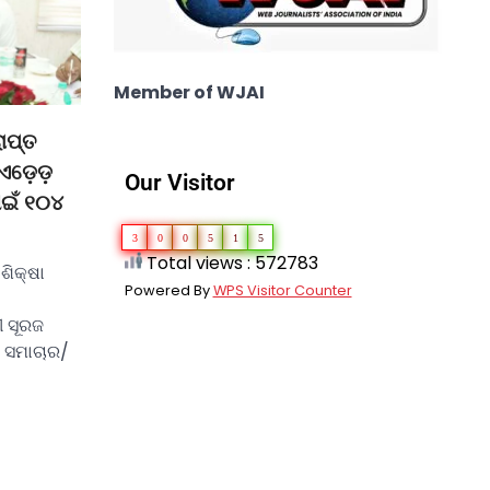
Member of WJAI
ାପ୍ତ
ଏଡ଼େଡ଼
Our Visitor
ାଇଁ ୧୦୪
3
0
0
5
1
5
Total views : 572783
 ଶିକ୍ଷା
Powered By
WPS Visitor Counter
ଶୀ ସୂରଜ
 ସମାଚାର/