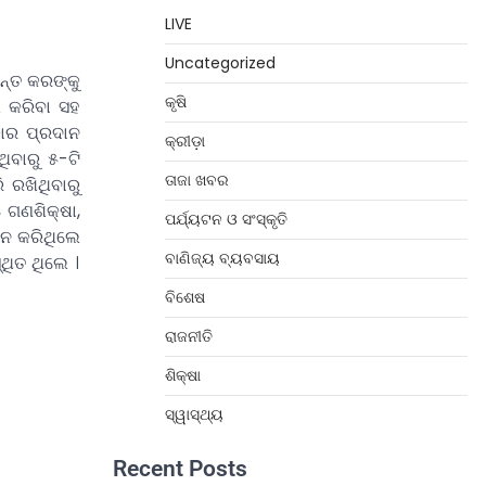
LIVE
Uncategorized
ନ୍ତ କରଙ୍କୁ
କୃଷି
ଲ କରିବା ସହ
କାର ପ୍ରଦାନ
କ୍ରୀଡ଼ା
ଥିବାରୁ ୫-ଟି
ତାଜା ଖବର
 ରଖିଥିବାରୁ
 ଗଣଶିକ୍ଷା,
ପର୍ଯ୍ୟଟନ ଓ ସଂସ୍କୃତି
ଦାନ କରିଥିଲେ
ବାଣିଜ୍ୟ ବ୍ୟବସାୟ
ଥିତ ଥିଲେ ।
ବିଶେଷ
ରାଜନୀତି
ଶିକ୍ଷା
ସ୍ୱାସ୍ଥ୍ୟ
Recent Posts