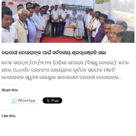
ଦଇତାରୀ ବେହେରାଙ୍କ ପାଇଁ ସର୍ବଦଳୀୟ ଶ୍ରଦ୍ଧାଞ୍ଜଳି ସଭା
କଟକ ସଦର,୧୮/୦୨/୨୦୨୫ (ଓଡ଼ିଶା ସମାଚାର /ବିଷ୍ଣୁ ବେହେରା): କଟକ
ସଦର ଅନ୍ତର୍ଗତ ପରମହଂସ ପଞ୍ଚାୟତର ପୂର୍ବତନ ସରପଂଚ ମୀନତି
ବେହେରାଙ୍କ ସ୍ୱ।ମୀ ଜଣାଶୁଣା ସମାଜସେବୀ ଦଇତାରୀ ବେହେରାଙ୍କ…
Share this:
WhatsApp
Like this: