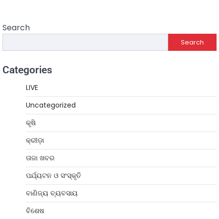
Search
Search
Categories
LIVE
Uncategorized
କୃଷି
କ୍ରୀଡ଼ା
ତାଜା ଖବର
ପର୍ଯ୍ୟଟନ ଓ ସଂସ୍କୃତି
ବାଣିଜ୍ୟ ବ୍ୟବସାୟ
ବିଶେଷ