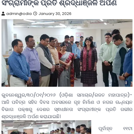
ସଂଗ୍ରାମୀଙ୍କ ପ୍ରତି ଶ୍ରଦ୍ଧାଞ୍ଜଳି ଅର୍ପଣ
admin@odia
January 30, 2026
ଭୁବନେଶ୍ୱର,୩୦/୦୧/୨୦୨୬ (ଓଡ଼ିଶା ସମାଚାର/ରଜତ ମହାପାତ୍ର)-
ଆଜି ପବିତ୍ର ସହିଦ ଦିବସ ଅବସରରେ ଗୃହ ନିର୍ମାଣ ଓ ନଗର ଉନ୍ନୟନ
ବିଭାଗ ପକ୍ଷରୁ ଦେଶର ସ୍ଵାଧୀନତା ସଂଗ୍ରାମୀଙ୍କ ପ୍ରତି ଗଭୀର
ଶ୍ରଦ୍ଧାଞ୍ଜଳି ଅର୍ପଣ କରାଯାଇଛି।
ପୂର୍ବାହ୍ନ ୧୧ଟା