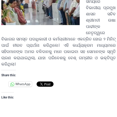
ସମୟରେ
ବିଭାଗୀୟ ପ୍ରମୁଖ
ଶାସନ ସଚିବ
ଶ୍ରୀମତୀ ଉଷା
ପାଢୀଙ୍କ
ନେତୃତ୍ୱରେ
ବିଭାଗର ସମସ୍ତ ପଦାଧିକାରୀ ଓ କର୍ମଚାରୀମାନେ ଏକତ୍ରିତ ହୋଇ ୨ ମିନିଟ୍
ପାଇଁ ନୀରବ ପ୍ରାର୍ଥନା କରିଥିଲେ। ଏହି କାର୍ଯ୍ୟକ୍ରମ ମାଧ୍ୟମରେ
ସହିଦମାନଙ୍କ ଅମର ବଳିଦାନକୁ ମନେ ପକାଇବା ସହ ସେମାନଙ୍କ ସ୍ମୃତି
ଚାରଣ କରାଯାଇଥିଲା, ଯାହା ପରିବେଶକୁ ବେଶ୍ ଗମ୍ଭୀର ଓ ଭକ୍ତିପୂତ
କରିଥିଲା।
Share this:
WhatsApp
Like this: