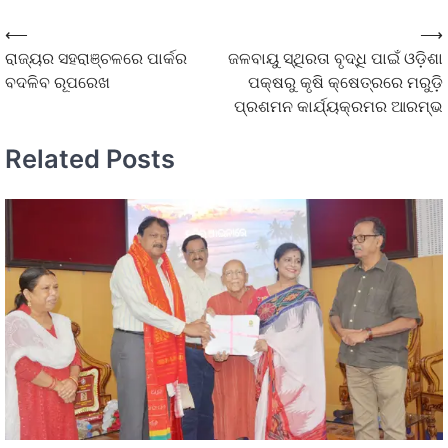
⟵
⟶
ରାଜ୍ୟର ସହରାଞ୍ଚଳରେ ପାର୍କର
ଜଳବାୟୁ ସ୍ଥିରତା ବୃଦ୍ଧି ପାଇଁ ଓଡ଼ିଶା
ବଦଳିବ ରୂପରେଖ
ପକ୍ଷରୁ କୃଷି କ୍ଷେତ୍ରରେ ମରୁଡ଼ି
ପ୍ରଶମନ କାର୍ଯ୍ୟକ୍ରମର ଆରମ୍ଭ
Related Posts