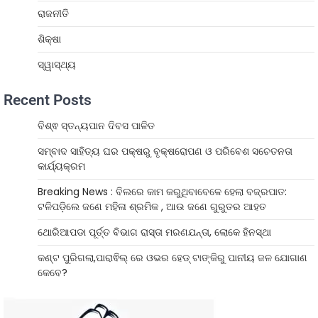
ରାଜନୀତି
ଶିକ୍ଷା
ସ୍ୱାସ୍ଥ୍ୟ
Recent Posts
ବିଶ୍ଵ ସ୍ତନ୍ୟପାନ ଦିବସ ପାଳିତ
ସମ୍ବାଦ ସାହିତ୍ୟ ଘର ପକ୍ଷରୁ ବୃକ୍ଷରୋପଣ ଓ ପରିବେଶ ସଚେତନତା
କାର୍ଯ୍ୟକ୍ରମ
Breaking News : ବିଲରେ କାମ କରୁଥିବାବେଳେ ହେଲା ବଜ୍ରପାତ:
ଟଳିପଡ଼ିଲେ ଜଣେ ମହିଳା ଶ୍ରମିକ , ଆଉ ଜଣେ ଗୁରୁତର ଆହତ
ଥୋରିଆପଡା ପୂର୍ତ୍ତ ବିଭାଗ ରାସ୍ତା ମରଣଯନ୍ତା, ଲୋକେ ହିନସ୍ଥା
କଣ୍ଟ ପୁରିଗଲା,ପାରାଵିଲ୍ ରେ ଓଭର ହେଡ୍ ଟାଙ୍କିରୁ ପାନୀୟ ଜଳ ଯୋଗାଣ
କେବେ?