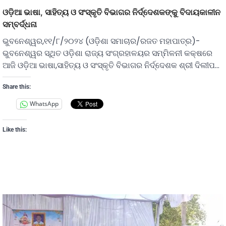
ଓଡ଼ିଆ ଭାଷା, ସାହିତ୍ୟ ଓ ସଂସ୍କୃତି ବିଭାଗର ନିର୍ଦ୍ଦେଶକଙ୍କୁ ବିଦାୟକାଳୀନ
ସମ୍ବର୍ଦ୍ଧନା
ଭୁବନେଶ୍ୱର,୧୧/୮/୨୦୨୪ (ଓଡ଼ିଶା ସମାଚାର/ରଜତ ମହାପାତ୍ର)-
ଭୁବନେଶ୍ୱର ସ୍ଥିତ ଓଡ଼ିଶା ରାଜ୍ୟ ସଂଗ୍ରହାଳୟର ସମ୍ମିଳନୀ କକ୍ଷରେ
ଆଜି ଓଡ଼ିଆ ଭାଷା,ସାହିତ୍ୟ ଓ ସଂସ୍କୃତି ବିଭାଗର ନିର୍ଦ୍ଦେଶକ ଶ୍ରୀ ଦିଲୀପ…
Share this:
WhatsApp
Like this: