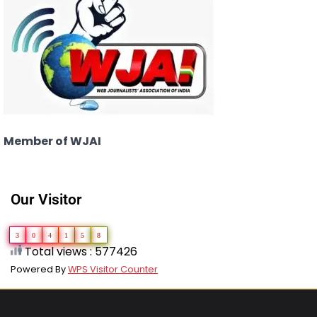
Member of WJAI
Our Visitor
3
0
4
1
5
8
Total views : 577426
Powered By
WPS Visitor Counter