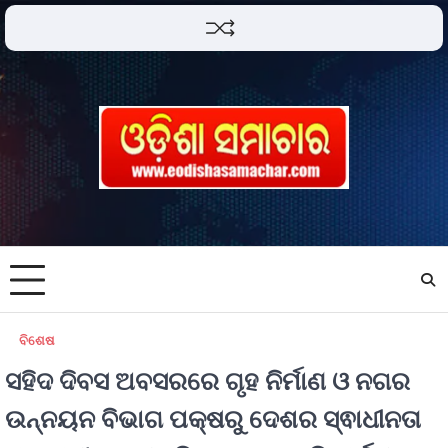
ବିଶେଷ
ସହିଦ ଦିବସ ଅବସରରେ ଗୃହ ନିର୍ମାଣ ଓ ନଗର
ଉନ୍ନୟନ ବିଭାଗ ପକ୍ଷରୁ ଦେଶର ସ୍ଵାଧୀନତା