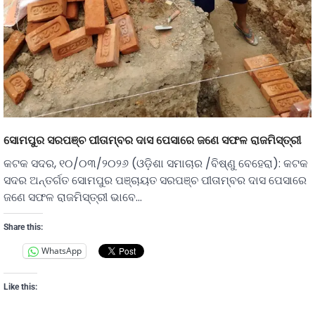
ସୋମପୁର ସରପଞ୍ଚ ପୀତାମ୍ବର ଦାସ ପେସାରେ ଜଣେ ସଫଳ ରାଜମିସ୍ତ୍ରୀ
କଟକ ସଦର, ୧୦/୦୩/୨୦୨୬ (ଓଡ଼ିଶା ସମାଚାର /ବିଷ୍ଣୁ ବେହେରା): କଟକ
ସଦର ଅନ୍ତର୍ଗତ ସୋମପୁର ପଞ୍ଚାୟତ ସରପଞ୍ଚ ପୀତାମ୍ବର ଦାସ ପେସାରେ
ଜଣେ ସଫଳ ରାଜମିସ୍ତ୍ରୀ ଭାବେ…
Share this:
WhatsApp
Like this: