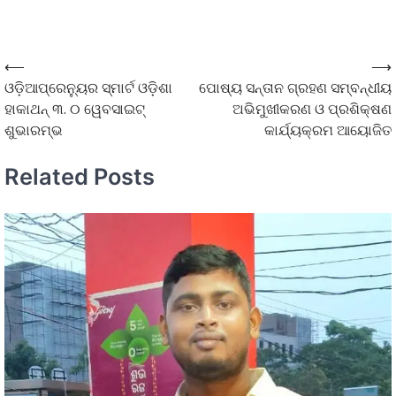
⟵
⟶
ଓଡ଼ିଆପ୍ରେନ୍ୟୁର ସ୍ମାର୍ଟ ଓଡ଼ିଶା
ପୋଷ୍ୟ ସନ୍ତାନ ଗ୍ରହଣ ସମ୍ବନ୍ଧୀୟ
ହାକାଥନ୍ ୩. ୦ ୱେବସାଇଟ୍
ଅଭିମୁଖୀକରଣ ଓ ପ୍ରଶିକ୍ଷଣ
ଶୁଭାରମ୍ଭ
କାର୍ଯ୍ୟକ୍ରମ ଆୟୋଜିତ
Related Posts