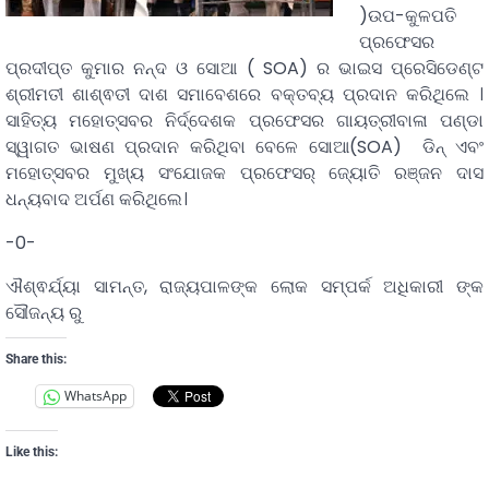
)ଉପ-କୁଳପତି
ପ୍ରଫେସର
ପ୍ରଦୀପ୍ତ କୁମାର ନନ୍ଦ ଓ ସୋଆ ( SOA) ର ଭାଇସ ପ୍ରେସିଡେଣ୍ଟ
ଶ୍ରୀମତୀ ଶାଶ୍ଵତୀ ଦାଶ ସମାବେଶରେ ବକ୍ତବ୍ୟ ପ୍ରଦାନ କରିଥିଲେ ।
ସାହିତ୍ୟ ମହୋତ୍ସବର ନିର୍ଦ୍ଦେଶକ ପ୍ରଫେସର ଗାୟତ୍ରୀବାଳା ପଣ୍ଡା
ସ୍ୱାଗତ ଭାଷଣ ପ୍ରଦାନ କରିଥିବା ବେଳେ ସୋଆ(SOA) ଡିନ୍ ଏବଂ
ମହୋତ୍ସବର ମୁଖ୍ୟ ସଂଯୋଜକ ପ୍ରଫେସର୍ ଜ୍ୟୋତି ରଞ୍ଜନ ଦାସ
ଧନ୍ୟବାଦ ଅର୍ପଣ କରିଥିଲେ।
-0-
ଐଶ୍ଵର୍ଯ୍ୟା ସାମନ୍ତ, ରାଜ୍ୟପାଳଙ୍କ ଲୋକ ସମ୍ପର୍କ ଅଧିକାରୀ ଙ୍କ
ସୌଜନ୍ୟ ରୁ
Share this:
WhatsApp
Like this: