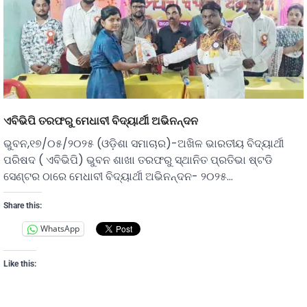
ଏବିଭିପି ତରଫରୁ ମେଧାବୀ ବିଦ୍ୟାର୍ଥୀ ଅଭିନନ୍ଦନ
ଭୁବନ,୧୭/୦୫/୨୦୨୫ (ଓଡ଼ିଶା ସମାଚାର)-ଅଖିଳ ଭାରତୀୟ ବିଦ୍ୟାର୍ଥୀ
ପରିଷଦ ( ଏବିଭିପି) ଭୁବନ ଶାଖା ତରଫରୁ ସ୍ଥାନିତ ପ୍ରତିଭା ଷ୍ଟଡି
ସେଣ୍ଟର ଠାରେ ମେଧାବୀ ବିଦ୍ୟାର୍ଥୀ ଅଭିନନ୍ଦନ- ୨୦୨୫…
Share this:
WhatsApp
Like this: