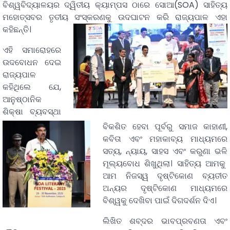
ବିଶ୍ୱବିଦ୍ୟାଳୟର ଦ୍ୱିତୀୟ କ୍ୟାମ୍ପସ ଠାରେ ସୋଆ(SOA) ସାହିତ୍ୟ
ମହୋତ୍ସବର ତୃତୀୟ ସଂସ୍କରଣକୁ ଉଦଘାଟନ କରି ରାଜ୍ୟପାଳ ଏହା
କହିଛନ୍ତି।
ଏହି ସମାରୋହରେ
ଉଦବୋଧନ ଦେଇ
ରାଜ୍ୟପାଳ
କହିଥିଲେ ଯେ,
ଆନୁଷ୍ଠାନିକ
ଶିକ୍ଷା ବ୍ୟବସ୍ଥା
ବିକଶିତ ହେବା ପୂର୍ବରୁ ସମାଜ କାହାଣୀ,
କବିତା ଏବଂ ମହାକାବ୍ୟ ମାଧ୍ୟମରେ
ସତ୍ୟ, ନ୍ୟାୟ, ସାହସ ଏବଂ କରୁଣା ଭଳି
ମୂଲ୍ୟବୋଧ ଶିଖୁଥିଲା। ସାହିତ୍ୟ ଆମକୁ
ଆମ ନିଜସ୍ୱ ଦୃଷ୍ଟିକୋଣ ବ୍ୟତୀତ
ଅନ୍ୟର ଦୃଷ୍ଟିକୋଣ ମାଧ୍ୟମରେ
ବିଶ୍ୱକୁ ଦେଖିବା ପାଇଁ ଦିଗଦର୍ଶନ ଦିଏ।
ଲିଖିତ ଶବ୍ଦର ଭାବପ୍ରବଣତା ଏବଂ