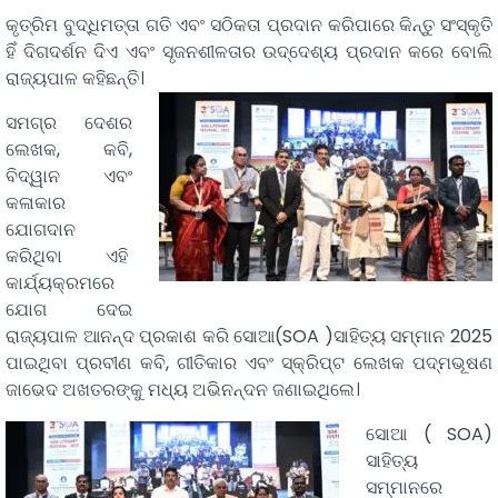
କୃତ୍ରିମ ବୁଦ୍ଧିମତ୍ତା ଗତି ଏବଂ ସଠିକତା ପ୍ରଦାନ କରିପାରେ କିନ୍ତୁ ସଂସ୍କୃତି
ହିଁ ଦିଗଦର୍ଶନ ଦିଏ ଏବଂ ସୃଜନଶୀଳତାର ଉଦ୍ଦେଶ୍ୟ ପ୍ରଦାନ କରେ ବୋଲି
ରାଜ୍ୟପାଳ କହିଛନ୍ତି।
ସମଗ୍ର ଦେଶର
ଲେଖକ, କବି,
ବିଦ୍ୱାନ ଏବଂ
କଳାକାର
ଯୋଗଦାନ
କରିଥିବା ଏହି
କାର୍ଯ୍ୟକ୍ରମରେ
ଯୋଗ ଦେଇ
ରାଜ୍ୟପାଳ ଆନନ୍ଦ ପ୍ରକାଶ କରି ସୋଆ(SOA )ସାହିତ୍ୟ ସମ୍ମାନ 2025
ପାଇଥିବା ପ୍ରବୀଣ କବି, ଗୀତିକାର ଏବଂ ସ୍କ୍ରିପ୍ଟ ଲେଖକ ପଦ୍ମଭୂଷଣ
ଜାଭେଦ ଅଖତରଙ୍କୁ ମଧ୍ୟ ଅଭିନନ୍ଦନ ଜଣାଇଥିଲେ।
ସୋଆ ( SOA)
ସାହିତ୍ୟ
ସମ୍ମାନରେ