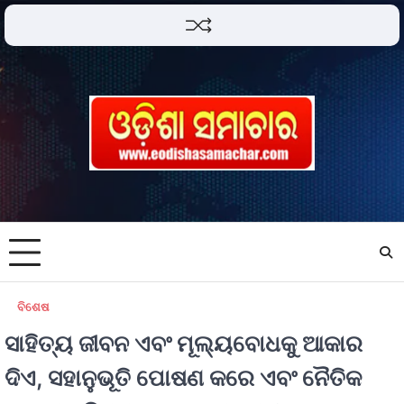
ବିଶେଷ
ସାହିତ୍ୟ ଜୀବନ ଏବଂ ମୂଲ୍ୟବୋଧକୁ ଆକାର
ଦିଏ, ସହାନୁଭୂତି ପୋଷଣ କରେ ଏବଂ ନୈତିକ