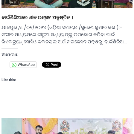
ବାଇଁଶିରିଆରେ ଶୀତ ଉତ୍ସବ ଅନୁଷ୍ଟିତ ।
ଯାଜପୁର ,୨୮/୦୧/୨୦୨୪ (ଓଡ଼ିଶା ସମାଚାର /ସୁରେଶ କୁମାର କର ):-
ସଂଗୀତ ମାଧ୍ୟମରେ ଶୀତୁଆ ସନ୍ଧ୍ୟାଙ୍କୁ ଉପଭୋଗ କରିବା ପାଇଁ
ରିଏଲଟ୍ୟୁନ୍ ସୋସିଓ କଲଚରାଲ ଅର୍ଗାନାଇଜେସନ ପକ୍ଷରୁ ବାଇଁଶିରିଆ…
Share this:
WhatsApp
Like this: