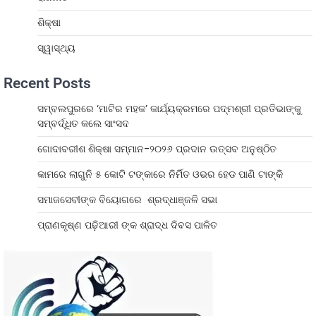
ଶିକ୍ଷା
ସ୍ୱାସ୍ଥ୍ୟ
Recent Posts
ସମ୍ବଲପୁରରେ ‘ମାଟିର ମହକ’ କାର୍ଯ୍ୟକ୍ରମରେ ପଦ୍ମଶ୍ରୀ ପ୍ରତିଭାଙ୍କୁ
ସମ୍ବର୍ଦ୍ଧିତ କଲେ ସାଂସଦ
ଗୋଦାବରୀଶ ଶିକ୍ଷା ସମ୍ମାନ-୨୦୨୬ ପ୍ରଦାନ ଉତ୍ସବ ଅନୁଷ୍ଠିତ
କାମରେ ଲାଗୁନି ୫ କୋଟି ଟଙ୍କାରେ ନିର୍ମିତ ଓଭର ହେଡ ପାଣି ଟାଙ୍କି
ସମାଜସେବୀଙ୍କ ବିୟୋଗରେ ଶ୍ରଦ୍ଧାଞ୍ଜଳି ସଭା
ପ୍ରାଣକୃଷ୍ଣ ପଢ଼ିଆରୀ ଙ୍କ ଶ୍ରାଦ୍ଧ ଦିବସ ପାଳିତ