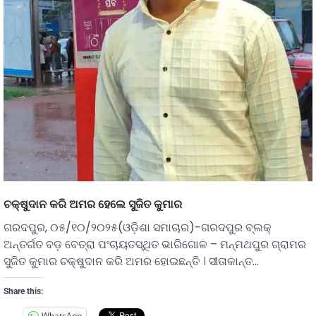
ଚକ୍ଷୁଦାନ କରି ଅମର ହେଲେ ସୁଜିତ କୁମାର
ଗରଦପୁର, ୦୫/୧୦/୨୦୨୫(ଓଡ଼ିଶା ସମାଚାର)-ଗରଦପୁର ବ୍ଲକ୍
ଅନ୍ତର୍ଗତ ବଡ଼ ବେତ୍ରା ପଂଚାୟତସ୍ଥିତ ଭାରିଗୋଳ – ମନ୍ମଥପୁର ଗ୍ରାମର
ସୁଜିତ କୁମାର ଚକ୍ଷୁଦାନ କରି ଅମର ହୋଇଛନ୍ତି । ସୀତାକାନ୍ତ…
Share this:
WhatsApp