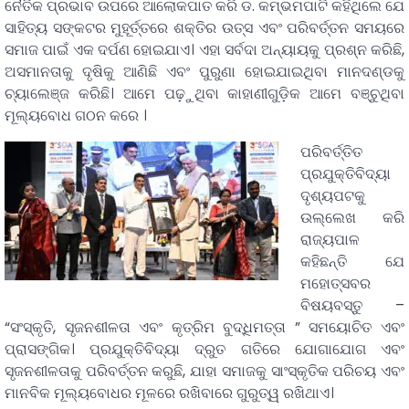
ନୈତିକ ପ୍ରଭାବ ଉପରେ ଆଲୋକପାତ କରି ଡ. କମ୍ଭମପାଟି କହିଥିଲେ ଯେ
ସାହିତ୍ୟ ସଙ୍କଟର ମୁହୂର୍ତ୍ତରେ ଶକ୍ତିର ଉତ୍ସ ଏବଂ ପରିବର୍ତ୍ତନ ସମୟରେ
ସମାଜ ପାଇଁ ଏକ ଦର୍ପଣ ହୋଇଯାଏ। ଏହା ସର୍ବଦା ଅନ୍ୟାୟକୁ ପ୍ରଶ୍ନ କରିଛି,
ଅସମାନତାକୁ ଦୃଷିକୁ ଆଣିଛି ଏବଂ ପୁରୁଣା ହୋଇଯାଇଥିବା ମାନଦଣ୍ଡକୁ
ଚ୍ୟାଲେଞ୍ଜ କରିଛି। ଆମେ ପଢ଼ୁଥିବା କାହାଣୀଗୁଡ଼ିକ ଆମେ ବଞ୍ଚୁଥିବା
ମୂଲ୍ୟବୋଧ ଗଠନ କରେ ।
ପରିବର୍ତ୍ତିତ
ପ୍ରଯୁକ୍ତିବିଦ୍ୟା
ଦୃଶ୍ୟପଟକୁ
ଉଲ୍ଲେଖ କରି
ରାଜ୍ୟପାଳ
କହିଛନ୍ତି ଯେ
ମହୋତ୍ସବର
ବିଷୟବସ୍ତୁ –
“ସଂସ୍କୃତି, ସୃଜନଶୀଳତା ଏବଂ କୃତ୍ରିମ ବୁଦ୍ଧିମତ୍ତା ” ସମୟୋଚିତ ଏବଂ
ପ୍ରାସଙ୍ଗିକ। ପ୍ରଯୁକ୍ତିବିଦ୍ୟା ଦ୍ରୁତ ଗତିରେ ଯୋଗାଯୋଗ ଏବଂ
ସୃଜନଶୀଳତାକୁ ପରିବର୍ତ୍ତନ କରୁଛି, ଯାହା ସମାଜକୁ ସାଂସ୍କୃତିକ ପରିଚୟ ଏବଂ
ମାନବିକ ମୂଲ୍ୟବୋଧର ମୂଳରେ ରଖିବାରେ ଗୁରୁତ୍ୱ ରଖିଥାଏ।