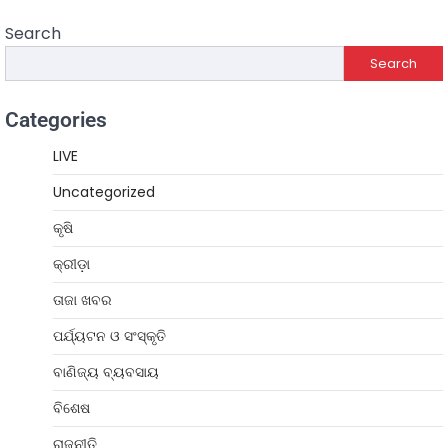
Search
Search
Categories
LIVE
Uncategorized
କୃଷି
କ୍ରୀଡ଼ା
ତାଜା ଖବର
ପର୍ଯ୍ୟଟନ ଓ ସଂସ୍କୃତି
ବାଣିଜ୍ୟ ବ୍ୟବସାୟ
ବିଶେଷ
ରାଜନୀତି