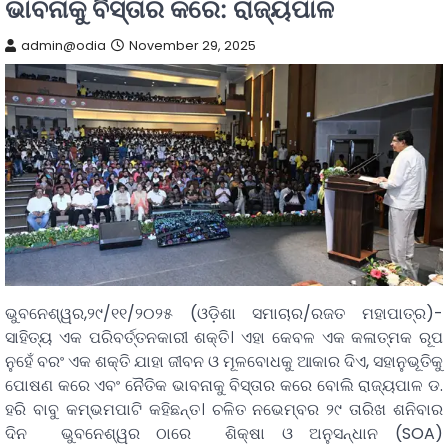
ଭାବନାକୁ ବିସ୍ତାର କରେ: ରାଜ୍ୟପାଳ
admin@odia
November 29, 2025
ଭୁବନେଶ୍ୱର,୨୯/୧୧/୨୦୨୫ (ଓଡ଼ିଶା ସମାଚାର/ରଜତ ମହାପାତ୍ର)-
ସାହିତ୍ୟ ଏକ ପରିବର୍ତ୍ତନକାରୀ ଶକ୍ତି। ଏହା କେବଳ ଏକ କଳାତ୍ମକ ରୂପ
ନୁହେଁ ବରଂ ଏକ ଶକ୍ତି ଯାହା ଜୀବନ ଓ ମୂଳବୋଧକୁ ଆକାର ଦିଏ, ସହାନୁଭୂତିକୁ
ପୋଷଣ କରେ ଏବଂ ନୈତିକ ଭାବନାକୁ ବିସ୍ତାର କରେ ବୋଲି ରାଜ୍ୟପାଳ ଡ.
ହରି ବାବୁ କମ୍ଭମପାଟି କହିଛନ୍ତ। ଚଳିତ ନଭେମ୍ବର ୨୯ ତାରିଖ ଶନିବାର
ଦିନ ଭୁବନେଶ୍ୱର ଠାରେ ଶିକ୍ଷା ଓ ଅନୁସନ୍ଧାନ (SOA)