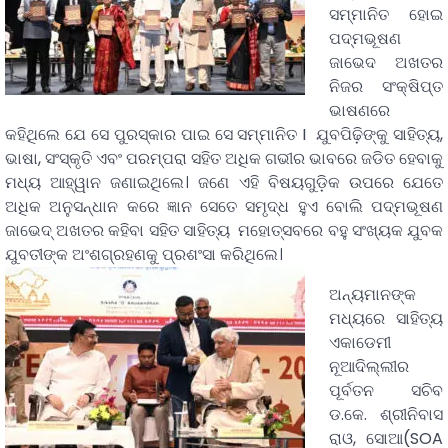
ସମ୍ମାନିତ ହୋଇ
ପଦ୍ମଭୂଷଣ
ଜାଭେଦ ଅଖତର
ନିଜର ସଂକ୍ଷିପ୍ତ
ଭାଷଣରେ
କହିଥିଲେ ଯେ ସେ ପୁରସ୍କାର ପାଇ ସେ ସମ୍ମାନିତ I ଯୁବପିଢ଼ିଙ୍କୁ ସାହିତ୍ୟ,
ଭାଷା, ସଂସ୍କୃତି ଏବଂ ପରମ୍ପରା ସହିତ ଅଧିକ ଗଭୀର ଭାବରେ ଜଡିତ ହେବାକୁ
ମଧ୍ୟ ଆହ୍ୱାନ ଜଣାଇଥିଲେ। ଜଣେ ଏହି ବିଷୟଗୁଡ଼ିକ ଉପରେ ଯେତେ
ଅଧିକ ଅନୁସନ୍ଧାନ କରେ ଜ୍ଞାନ ସେତେ ସମୃଦ୍ଧ ହୁଏ ବୋଲି ପଦ୍ମଭୂଷଣ
ଜାଭେଦ୍ ଅଖତର କହିବା ସହିତ ସାହିତ୍ୟ ମହୋତ୍ସବରେ ବହୁ ସଂଖ୍ୟକ ଯୁବକ
ଯୁବତୀଙ୍କ ଅଂଶଗ୍ରହଣକୁ ପ୍ରଶଂସା କରିଥିଲେ।
ଅନ୍ୟମାନଙ୍କ
ମଧ୍ୟରେ ସାହିତ୍ୟ
ଏକାଡେମୀ
ନୂଆଦିଲ୍ଲୀର
ପୂର୍ବତନ ସଚିବ
ଡ.କେ. ଶ୍ରୀନିବାସ
ରାଓ, ସୋଆ(SOA