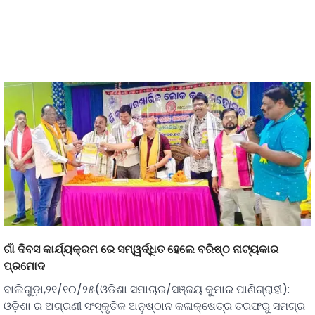
ଗାଁ ଦିବସ କାର୍ଯ୍ୟକ୍ରମ ରେ ସମ୍ୱର୍ଦ୍ଧିତ ହେଲେ ବରିଷ୍ଠ ନାଟ୍ୟକାର
ପ୍ରମୋଦ
ବାଲିଗୁଡ଼ା,୨୧/୧୦/୨୫(ଓଡିଶା ସମାଚାର/ସଞ୍ଜୟ କୁମାର ପାଣିଗ୍ରାହୀ):
ଓଡ଼ିଶା ର ଅଗ୍ରଣୀ ସଂସ୍କୃତିକ ଅନୁଷ୍ଠାନ କଳାକ୍ଷେତ୍ର ତରଫରୁ ସମଗ୍ର