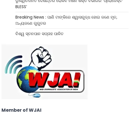
ଦୁଃସ୍ଥିତିଜନିତ ଦେଶାନ୍ତର ରୋକିବ ମିଶନ ଶକ୍ତି ବିଭାଗର ‘ପ୍ରୋଜେକ୍ଟ
BLESS’
Breaking News : ପାଣି ଟାଙ୍କିରେ ଶ୍ୱାସରୁଦ୍ଧ ହୋଇ ଜଣେ ମୃତ,
ଅନ୍ୟଜଣେ ଗୁରୁତର
ବିଶ୍ୱ ସ୍ତନପାନ ସପ୍ତାହ ପାଳିତ
Member of WJAI