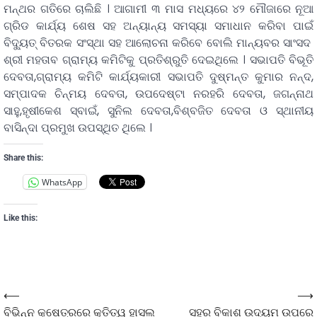
ମନ୍ଥର ଗତିରେ ଚାଲିଛି । ଆଗାମୀ ୩ ମାସ ମଧ୍ୟରେ ୪୨ ମୌଜାରେ ନୂଆ
ଗ୍ରିଡ କାର୍ଯ୍ୟ ଶେଷ ସହ ଅନ୍ୟାନ୍ୟ ସମସ୍ୟା ସମାଧାନ କରିବା ପାଇଁ
ବିଦ୍ୟୁତ୍ ବିତରକ ସଂସ୍ଥା ସହ ଆଲୋଚନା କରିବେ ବୋଲି ମାନ୍ୟବର ସାଂସଦ
ଶ୍ରୀ ମହତାବ ଗ୍ରାମ୍ୟ କମିଟିକୁ ପ୍ରତିଶ୍ରୁତି ଦେଇଥିଲେ । ସଭାପତି ବିଭୂତି
ଦେବତା,ଗ୍ରାମ୍ୟ କମିଟି କାର୍ଯ୍ୟକାରୀ ସଭାପତି ଦୁଷ୍ମନ୍ତ କୁମାର ନନ୍ଦ,
ସମ୍ପାଦକ ଚିନ୍ମୟ ଦେବତା, ଉପଦେଷ୍ଟା ନରହରି ଦେବତା, ଜଗନ୍ନାଥ
ସାହୁ,ହୃଷୀକେଶ ସ୍ବାଇଁ, ସୁନିଲ ଦେବତା,ବିଶ୍ବଜିତ ଦେବତା ଓ ସ୍ଥାନୀୟ
ବାସିନ୍ଦା ପ୍ରମୁଖ ଉପସ୍ଥିତ ଥିଲେ ।
Share this:
WhatsApp
Like this:
⟵
⟶
ବିଭିନ୍ନ କ୍ଷେତ୍ରରେ କୃତିତ୍ୱ ହାସଲ
ସହର ବିକାଶ ଉଦ୍ୟମ ଉପରେ