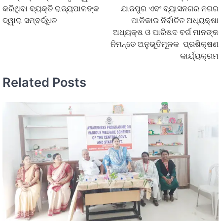
କରିଥିବା ବ୍ୟକ୍ତି ରାଜ୍ୟପାଳଙ୍କ
ଯାଜପୁର ଏବଂ ବ୍ୟାସନଗର ନଗର
ଦ୍ୱାରା ସମ୍ବର୍ଦ୍ଧିତ
ପାଳିକାର ନିର୍ବାଚିତ ଅଧ୍ୟକ୍ଷା
ଅଧ୍ୟକ୍ଷ ଓ ପାରିଷଦ ବର୍ଗ ମାନଙ୍କ
ନିମନ୍ତେ ଅନୁଭୂତିମୂଳକ ପ୍ରଶିକ୍ଷଣ
କାର୍ଯ୍ୟକ୍ରମ
Related Posts