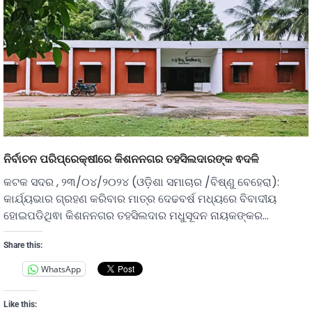
ନିର୍ବାଚନ ପରିପ୍ରେକ୍ଷୀରେ କିଶନନଗର ତହସିଲଦାରଙ୍କ ଵଦଳି
କଟକ ସଦର , ୨୩/୦୪/୨୦୨୪ (ଓଡ଼ିଶା ସମାଚାର /ବିଷ୍ଣୁ ବେହେରା):
କାର୍ଯ୍ୟଭାର ଗ୍ରହଣ କରିବାର ମାତ୍ର ଦେଢବର୍ଷ ମଧ୍ୟରେ ବିବାଦୀୟ
ହୋଇପଡିଥିଵା କିଶନନଗର ତହସିଲଦାର ମଧୁସୂଦନ ନାୟକଙ୍କର…
Share this:
WhatsApp
Like this: