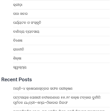
କ୍ରୀଡ଼ା
ତାଜା ଖବର
ପର୍ଯ୍ୟଟନ ଓ ସଂସ୍କୃତି
ବାଣିଜ୍ୟ ବ୍ୟବସାୟ
ବିଶେଷ
ରାଜନୀତି
ଶିକ୍ଷା
ସ୍ୱାସ୍ଥ୍ୟ
Recent Posts
ଅଗ୍ନି-୪ କ୍ଷେପଣାସ୍ତ୍ରର ସଫଳ ପରୀକ୍ଷଣ
ପଟ୍ଟନାୟକ ପୋଖରୀ ନବୀକରଣରେ ୫୫.୬୯ ଲକ୍ଷ ଟଙ୍କାର ଦୁର୍ନୀତି:
ପୂର୍ବତନ ଯନ୍ତ୍ରୀ-ଏମ୍‌ଇ-ଠିକାଦାର ଗିରଫ