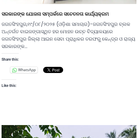
ସରକାରଙ୍କ ଯୋଜନା ସମ୍ପର୍କରେ ସଚେତନତା କାର୍ଯ୍ୟକ୍ରମ
ଜଗତସିଂହପୁର,୧୯/୦୮/୨୦୨୫ (ଓଡ଼ିଶା ସମାଚାର)-ଜଗତସିଂହପୁର ବ୍ଲକ
ଅନ୍ତର୍ଗତ ବାଇଜଙ୍ଗାସ୍ଥିତ ହର ମୋହନ ଉଚ୍ଚ ବିଦ୍ୟାଳୟରେ
ଜଗତସିଂହପୁର ଜିଲ୍ଲା ଆଇନ ସେବା ପ୍ରାଧିକର ତରଫରୁ କେନ୍ଦ୍ର ଓ ରାଜ୍ୟ
ସରକାରଙ୍କ…
Share this:
WhatsApp
Like this: