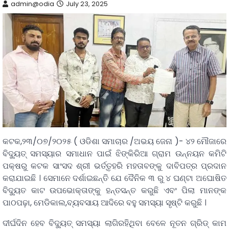
admin@odia
July 23, 2025
କଟକ,୨୩/୦୭/୨୦୨୫ ( ଓଡିଶା ସମାଚାର /ଅଭୟ ଜେନା )- ୪୨ ମୌଜାରେ
ବିଦ୍ୟୁତ୍ ସମସ୍ୟାର ସମାଧାନ ପାଇଁ ଝିଙ୍କିରିଆ ଗ୍ରାମ ଉନ୍ନୟନ କମିଟି
ପକ୍ଷରୁ କଟକ ସାଂସଦ ଶ୍ରୀ ଭର୍ତ୍ତୃହରି ମହତାବଙ୍କୁ ଦାବିପତ୍ର ପ୍ରଦାନ
କରାଯାଇଛି । ସେମାନେ ଦର୍ଶାଇଛନ୍ତି ଯେ ଦୈନିକ ୩ ରୁ ୪ ଘଣ୍ଟା ଅଘୋଷିତ
ବିଦ୍ୟୁତ କାଟ ଉପଭୋକ୍ତାଙ୍କୁ ହନ୍ତସନ୍ତ କରୁଛି ଏବଂ ପିଲା ମାନଙ୍କ
ପାଠପଢ଼ା, ମେଡିକାଲ,ବ୍ୟବସାୟ ଆଦିରେ ବହୁ ସମସ୍ୟା ସୃଷ୍ଟି କରୁଛି ।
ଦୀର୍ଘଦିନ ହେବ ବିଦ୍ୟୁତ୍ ସମସ୍ୟା ଲାଗିରହିଥିବା ବେଳେ ନୂତନ ଗ୍ରିଡ୍ କାମ