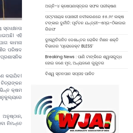
ଅଗ୍ନି-୪ କ୍ଷେପଣାସ୍ତ୍ରର ସଫଳ ପରୀକ୍ଷଣ
ପଟ୍ଟନାୟକ ପୋଖରୀ ନବୀକରଣରେ ୫୫.୬୯ ଲକ୍ଷ
ଟଙ୍କାର ଦୁର୍ନୀତି: ପୂର୍ବତନ ଯନ୍ତ୍ରୀ-ଏମ୍‌ଇ-ଠିକାଦାର
 ସ୍ବାଧୀନତା
ଗିରଫ
ାଇଅଛି। ଏହି
ଦୁଃସ୍ଥିତିଜନିତ ଦେଶାନ୍ତର ରୋକିବ ମିଶନ ଶକ୍ତି
ହଯୋଗ କାମନା
ବିଭାଗର ‘ପ୍ରୋଜେକ୍ଟ BLESS’
 ପୌର ପରିଷଦ
 ପ୍ରଶାସନିକ
Breaking News : ପାଣି ଟାଙ୍କିରେ ଶ୍ୱାସରୁଦ୍ଧ
ହୋଇ ଜଣେ ମୃତ, ଅନ୍ୟଜଣେ ଗୁରୁତର
ବିଶ୍ୱ ସ୍ତନପାନ ସପ୍ତାହ ପାଳିତ
ଷଣ କରାଯିବ।
ଚିତ୍ରାଙ୍କନ
ଭିନ୍ନ କ୍ଷମ
ଆନୁକୁଲ୍ୟରେ
ଅନୁଷ୍ଠାନ,
ିବା ନିମନ୍ତେ