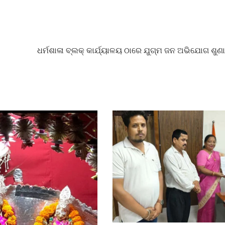
ଧର୍ମଶାଳା ବ୍ଲକ୍ କାର୍ଯ୍ୟାଳୟ ଠାରେ ଯୁଗ୍ମ ଜନ ଅଭିଯୋଗ ଶୁଣା