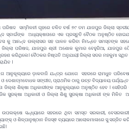
ପରିଷଦ ସମ୍ମିଳନୀ ଗୃହରେ ଚଳିତ ବର୍ଷ ୭୯ ତମ ଯାଜପୁର ଜିଲ୍ଲା ସ୍ତରୀୟ
ନ୍ଦ ସ୍ବାଇଁଙ୍କ ଅଧ୍ୟକ୍ଷତାରେ ଏକ ପ୍ରସ୍ତୁତି ବୈଠକ ଅନୁଷ୍ଠିତ ହୋଇଯ
 ଦିବସ କୁ ଆନନ୍ଦ ଉଲ୍ଲାସର ସହ ପାଳନ କରିବା ନିମନ୍ତେ ସମସ୍ତଙ୍କ ସ
ୀ, ଜିଲ୍ଲା ପରିଷଦ, ଯାଜପୁର ଶ୍ରୀ ଅଶୋକ କୁମାର ବେହୁରିଆ, ଯାଜପୁର
ହଣ କରିଥିଲେ। ବୈଠକର ନିଷ୍ପତି ଅନୁଯାୟୀ ଜିଲ୍ଲା ସଦର ମହକୁମା ସ୍ଥିତ
ାଯିବ ।
 ବିଭାଗ ଆନୁକୂଲ୍ୟରେ ଡ଼ାକବାଜି ଯନ୍ତ୍ର ଯୋଗେ ସହରରେ ରାମଧୁନ ପରିବେ
 ଓ ଦେଶାତ୍ମବୋଧକ ସଙ୍ଗୀତ, ପ୍ରାଥମିକ ଠାରୁ ଉଚ୍ଚ ବିଦ୍ୟାଳୟ ପର୍ଯ୍ୟନ୍ତ 
ା ଜିଲ୍ଲା ଶିକ୍ଷା ଅଧିକାରୀଙ୍କ ଆନୁକୁଲ୍ୟରେ ଅନୁଷ୍ଠିତ ହେବ । ସେହିପରି 
ାଜିକ ସୁରକ୍ଷା ଅଧିକାରୀ ଓ ଜିଲ୍ଲା ଶିଶୁ ସୁରକ୍ଷା ଅଧିକାରୀ ଙ୍କ ମିଳିତ 
ବସ ଉପଲକ୍ଷେ ସନ୍ଧ୍ୟାରେ ସହରରେ ଥିବା ସମସ୍ତ ସରକାରୀ, ବେସରକାରୀ 
 ବ୍ୟାଙ୍କ୍ ଓ ଶିଳ୍ପାନୁଷ୍ଠାନ ନିଜସ୍ଵ ବ୍ୟୟରେ ଆଲୋକମାଳାରେ ସୁ ସଜ୍ଜିତ କର
ଛି।