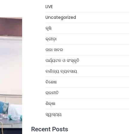
LIVE
Uncategorized
କୃଷି
କ୍ରୀଡ଼ା
ତାଜା ଖବର
ପର୍ଯ୍ୟଟନ ଓ ସଂସ୍କୃତି
ବାଣିଜ୍ୟ ବ୍ୟବସାୟ
ବିଶେଷ
ରାଜନୀତି
ଶିକ୍ଷା
ସ୍ୱାସ୍ଥ୍ୟ
Recent Posts