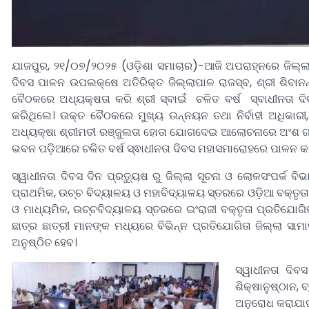
ଯାଜପୁର, ୨୧/୦୭/୨୦୨୫ (ଓଡ଼ିଶା ସମାଚାର)-ଆଜି ଅପରାହ୍ନରେ ଜିଲ୍ଲା 
ଦିବସ ପାଳନ ଉପଲକ୍ଷେ ଅତିରିକ୍ତ ଜିଲ୍ଲାପାଳ ରାଜସ୍ବ, ଶ୍ରୀ ଶିବାନ
ବୈଠକରେ ଅଧ୍ୟକ୍ଷତା କରି ଶ୍ରୀ ସ୍ବାଇଁ ଚଳିତ ବର୍ଷ ସ୍ବାଧୀନତା
କରିଥିଲେ। ଉକ୍ତ ବୈଠକରେ ମୁଖ୍ୟ ଉନ୍ନୟନ ତଥା ନିର୍ବାହୀ ଅଧିକାର
ଅଧ୍ୟକ୍ଷା ଶ୍ରୀମତୀ ରଞ୍ଜୁଲତା ହୋତା ଯୋଗଦେଇ ଆଲୋଚନାରେ ଅଂଶ ଗ୍ର
ଭବନ ପଡ଼ିଆରେ ଚଳିତ ବର୍ଷ ସ୍ଵାଧୀନତା ଦିବସ ମହାସମାରୋହରେ ପାଳନ କର
ସ୍ୱାଧୀନତା ଦିବସ ଦିନ ପ୍ରତ୍ୟୁଷ ରୁ ଜିଲ୍ଲା ସୂଚନା ଓ ଲୋକସଂପର୍କ
ପ୍ରାଥମିକ, ଉଚ୍ଚ ବିଦ୍ୟାଳୟ ଓ ମହାବିଦ୍ୟାଳୟ ସ୍ତରରେ ଓଡ଼ିଆ ବକ୍ତୃତା
ଓ ମାଧ୍ୟମିକ, ଉଚ୍ଚବିଦ୍ୟାଳୟ ସ୍ତରରେ ଇଂରାଜୀ ବକ୍ତୃତା ପ୍ରତିଯୋଗିତ
ଛାତ୍ର ଛାତ୍ରୀ ମାନଙ୍କ ମଧ୍ୟରେ ବିଭିନ୍ନ ପ୍ରତିଯୋଗିତା ଜିଲ୍ଲା ସାମ
ଅନୁଷ୍ଠିତ ହେବ।
ସ୍ୱାଧୀନତା ଦି
ଶିକ୍ଷାନୁଷ୍ଠାନ,
ଅନୁରୋଧ କରାଯାଇ