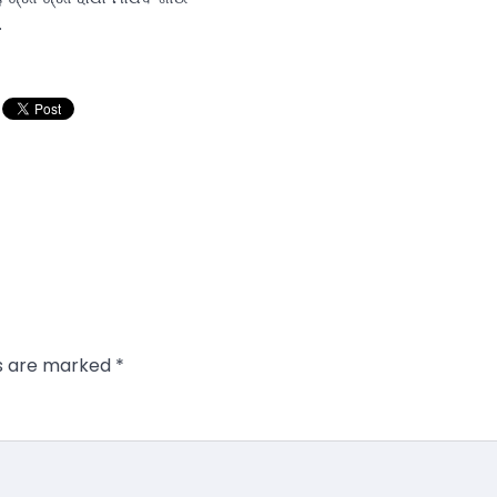
…
ds are marked
*