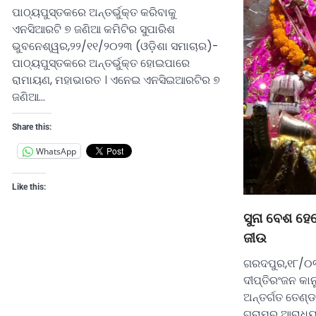
ପାଠ୍ୟପୁସ୍ତକରେ ଅନ୍ତର୍ଭୁକ୍ତ କରିବାକୁ
ଏନସିଆରଟି ୭ ଜଣିଆ କମିଟିର ସୁପାରିଶ
ଭୁବନେଶ୍ୱର,୨୨/୧୧/୨୦୨୩ (ଓଡ଼ିଶା ସମାଚାର)-
ପାଠ୍ୟପୁସ୍ତକରେ ଅନ୍ତର୍ଭୁକ୍ତ ହୋଇପାରେ
ରାମାୟଣ, ମହାଭାରତ । ଏନେଇ ଏନସିଇଆରଟିର ୭
ଜଣିଆ…
Share this:
WhatsApp
Like this:
ସୁନା ବେଶ ହେଲ
ଜୀଉ
ଗରଦପୁର,୧୮/୦୩
ଦୀପ୍ତିରଂଜନ କା
ଅନ୍ତର୍ଗତ ତେଣ୍
ଗ୍ରାମର ଆରାଧ୍ୟ 