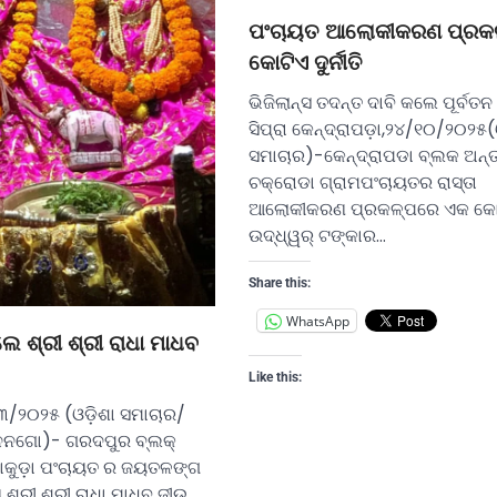
ପଂଚାୟତ ଆଲୋକୀକରଣ ପ୍ରକ
କୋଟିଏ ଦୁର୍ନୀତି
ଭିଜିଲାନ୍ସ ତଦନ୍ତ ଦାବି କଲେ ପୂର୍ବତନ
ସିପ୍ରା କେନ୍ଦ୍ରାପଡ଼ା,୨୪/୧୦/୨୦୨୫(
ସମାଚାର)-କେନ୍ଦ୍ରାପଡା ବ୍ଲକ ଅନ୍ତ
ଚକ୍ରୋଡା ଗ୍ରାମପଂଚାୟତର ରାସ୍ତା
ଆଲୋକୀକରଣ ପ୍ରକଳ୍ପରେ ଏକ କୋଟ
ଉଦ୍ଧ୍ୱର୍ ଟଙ୍କାର…
Share this:
WhatsApp
େ ଶ୍ରୀ ଶ୍ରୀ ରାଧା ମାଧବ
Like this:
/୨୦୨୫ (ଓଡ଼ିଶା ସମାଚାର/
ନୁନଗୋ)- ଗରଦପୁର ବ୍ଲକ୍
ଡାକୁଡ଼ା ପଂଚାୟତ ର ଜୟତଳଙ୍ଗ
ଶ୍ରୀ ଶ୍ରୀ ରାଧା ମାଧବ ଜୀଉ