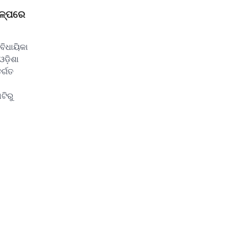
ଳ୍ପରେ
 ବିଧାୟିକା
ଓଡ଼ିଶା
ର୍ଗତ
ିରୁ