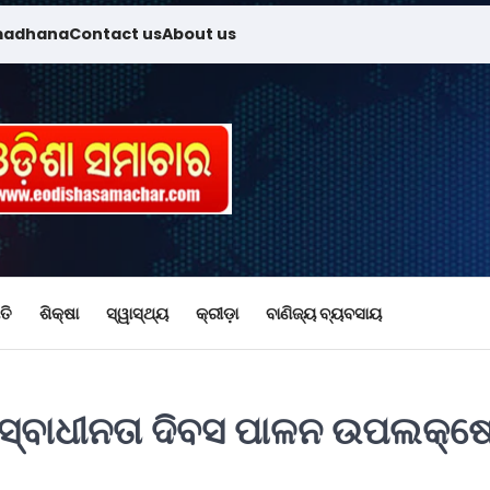
madhana
Contact us
About us
ତି
ଶିକ୍ଷା
ସ୍ୱାସ୍ଥ୍ୟ
କ୍ରୀଡ଼ା
ବାଣିଜ୍ୟ ବ୍ୟବସାୟ
 ସ୍ବାଧୀନତା ଦିବସ ପାଳନ ଉପଲକ୍ଷ