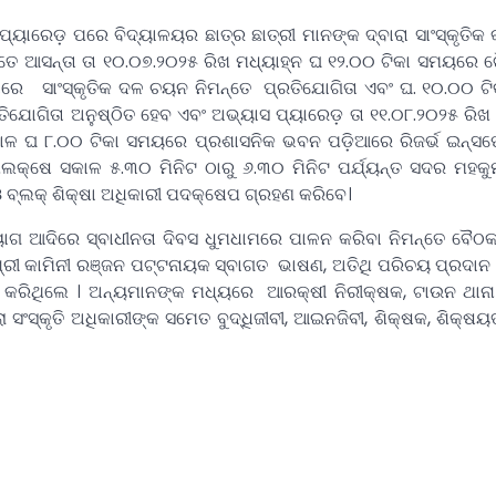
 ପ୍ୟାରେଡ଼ ପରେ ବିଦ୍ୟାଳୟର ଛାତ୍ର ଛାତ୍ରୀ ମାନଙ୍କ ଦ୍ବାରା ସାଂସ୍କୃତିକ 
ତେ ଆସନ୍ତା ତା ୧୦.୦୭.୨୦୨୫ ରିଖ ମଧ୍ୟାହ୍ନ ଘ ୧୨.୦୦ ଟିକା ସମୟରେ 
ଠାରେ ସାଂସ୍କୃତିକ ଦଳ ଚୟନ ନିମନ୍ତେ ପ୍ରତିଯୋଗିତା ଏବଂ ଘ. ୧୦.୦୦ 
ିଯୋଗିତା ଅନୁଷ୍ଠିତ ହେବ ଏବଂ ଅଭ୍ୟାସ ପ୍ୟାରେଡ଼ ତା ୧୧.୦୮.୨୦୨୫ ରିଖ 
କାଳ ଘ ୮.୦୦ ଟିକା ସମୟରେ ପ୍ରଶାସନିକ ଭବନ ପଡ଼ିଆରେ ରିଜର୍ଭ ଇନ୍ସ
ପଲକ୍ଷେ ସକାଳ ୫.୩୦ ମିନିଟ ଠାରୁ ୬.୩୦ ମିନିଟ ପର୍ଯ୍ୟନ୍ତ ସଦର ମହକ
 ବ୍ଲକ୍ ଶିକ୍ଷା ଅଧିକାରୀ ପଦକ୍ଷେପ ଗ୍ରହଣ କରିବେ।
ଦ୍ୟୋଗ ଆଦିରେ ସ୍ବାଧୀନତା ଦିବସ ଧୁମଧାମରେ ପାଳନ କରିବା ନିମନ୍ତେ ବୈଠକ
ଶ୍ରୀ କାମିନୀ ରଞ୍ଜନ ପଟ୍ଟନାୟକ ସ୍ବାଗତ ଭାଷଣ, ଅତିଥି ପରିଚୟ ପ୍ରଦାନ 
ାନ କରିଥିଲେ । ଅନ୍ୟମାନଙ୍କ ମଧ୍ୟରେ ଆରକ୍ଷୀ ନିରୀକ୍ଷକ, ଟାଉନ ଥାନ
ଲା ସଂସ୍କୃତି ଅଧିକାରୀଙ୍କ ସମେତ ବୁଦ୍ଧିଜୀବୀ, ଆଇନଜିବୀ, ଶିକ୍ଷକ, ଶିକ୍ଷୟତ୍