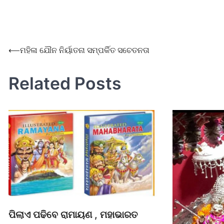
⟵
ମହିଳା ଯୌନ ନିର୍ୟାତନା ସମ୍ପର୍କିତ ସଚେତନତା
Related Posts
ପିଲାଏ ପଢିବେ ରାମାୟଣ , ମହାଭାରତ