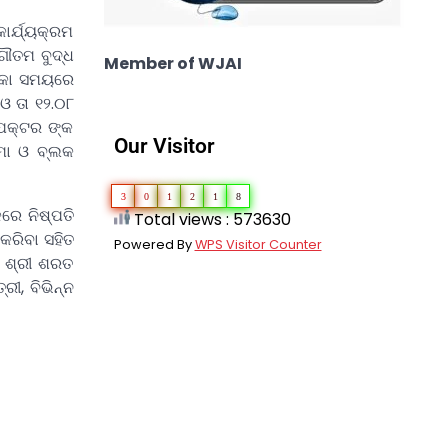
କାର୍ଯ୍ୟକ୍ରମ
ଗୌତମ ବୁଦ୍ଧ
Member of WJAI
ଟିକା ସମୟରେ
ଓ ତା ୧୨.୦୮
ପେକ୍ଟର ଙ୍କ
Our Visitor
ୁମା ଓ ବ୍ଲକ
3
0
1
2
1
8
ରେ ନିଷ୍ପତି
Total views : 573630
କରିବା ସହିତ
Powered By
WPS Visitor Counter
ା ଶ୍ରୀ ଶରତ
ରୀ, ବିଭିନ୍ନ