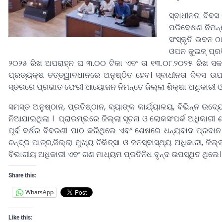
ସ୍ବାଧୀନତା ଦିବସ
ପରିବେଷଣ ନିମନ୍
ସଂସ୍କୃତି ଭବନ 
ଓପନ କୁଇଜ୍ ପ୍ରତ
୨୦୨୫ ରିଖ ଅପରାହ୍ନ ଘ ୩.୦୦ ଟିକା ଏବଂ ତା ୧୩.୦୮.୨୦୨୫ ରିଖ ସ
ପ୍ରତ୍ୟକ୍ଷ ତତ୍ତ୍ୱାବଧାନରେ ଅନୁଷ୍ଠିତ ହେବ। ସ୍ବାଧୀନତା ଦିବସ ଉ
ସ୍ତରରେ ପ୍ରଭାତ ଫେରୀ ଆୟୋଜନ ନିମନ୍ତେ ଜିଲ୍ଲା ଶିକ୍ଷା ଅଧିକାରୀ ଓ
ସମସ୍ତ ଅନୁଷ୍ଠାନ, ପ୍ରତିଷ୍ଠାନ, ବ୍ୟାଙ୍କ କାର୍ଯ୍ୟାଳୟ, ବିଭିନ୍ନ ଉ
ନିଆଯାଇଥିଲା । ପ୍ରାରମ୍ଭରେ ଜିଲ୍ଲା ସୂଚନା ଓ ଲୋକସଂପର୍କ ଅଧିକାରୀ 
ପୂର୍ବ ବର୍ଷର ବିବରଣୀ ପାଠ କରିଥିଲେ ଏବଂ ଶେଷରେ ଧନ୍ୟବାଦ ପ୍ରଦ
ଚନ୍ଦ୍ର ପାତ୍ର,ଜିଲ୍ଲା ମୁଖ୍ୟ ଚିକିତ୍ସା ଓ ଜନସ୍ବାସ୍ଥ୍ୟ ଅଧିକାରୀ, ଜିଲ୍
ବିଭାଗୀୟ ଅଧିକାରୀ ଏବଂ ଗଣ ମାଧ୍ୟମ ପ୍ରତିନିଧ ବୃନ୍ଦ ଉପସ୍ଥିତ ଥିଲେ।
Share this:
WhatsApp
Like this: