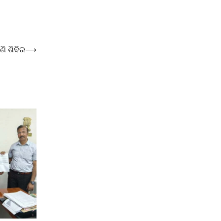
ଣି ଶିବିର
⟶