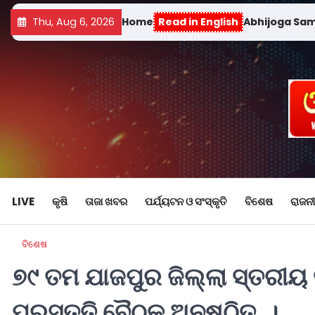
Thu, Aug 6, 2026
Home
Read in English
Abhijoga Sa
LIVE
କୃଷି
ତାଜା ଖବର
ପର୍ଯ୍ୟଟନ ଓ ସଂସ୍କୃତି
ବିଶେଷ
ରାଜନୀ
ବିଶେଷ
୭୯ ତମ ଯାଜପୁର ଜିଲ୍ଲା ସ୍ତରୀୟ
ପ୍ରସ୍ତୁତି ବୈଠକ ଅନୁଷ୍ଠିତ ।