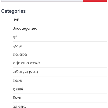
Categories
LIVE
Uncategorized
କୃଷି
କ୍ରୀଡ଼ା
ତାଜା ଖବର
ପର୍ଯ୍ୟଟନ ଓ ସଂସ୍କୃତି
ବାଣିଜ୍ୟ ବ୍ୟବସାୟ
ବିଶେଷ
ରାଜନୀତି
ଶିକ୍ଷା
ସ୍ୱାସ୍ଥ୍ୟ