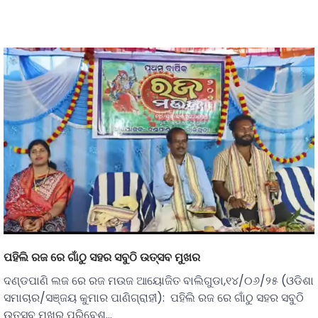
ପହିଲି ରଜ ରେ ଗାଁଠୁ ସହର ସବୁଠି ଉତ୍ସବ ମୁଖର
ଦଣ୍ଡପାଣି ଲଜ ରେ ରଜ ମଉଜ ଆୟୋଜିତ ବାଲିଗୁଡା,୧୪/୦୬/୨୫ (ଓଡିଶା
ସମାଚାର/ସଞ୍ଜୟ କୁମାର ପାଣିଗ୍ରାହୀ): ପହିଲି ରଜ ରେ ଗାଁଠୁ ସହର ସବୁଠି
ଉତ୍ସବ ମୁଖର ପରିବେଶ…