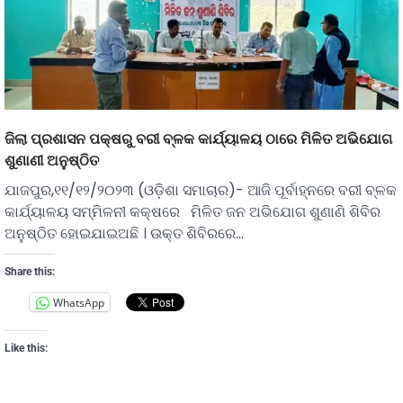
ଜିଲା ପ୍ରଶାସନ ପକ୍ଷରୁ ବରୀ ବ୍ଳକ କାର୍ଯ୍ୟାଳୟ ଠାରେ ମିଳିତ ଅଭିଯୋଗ
ଶୁଣାଣୀ ଅନୁଷ୍ଠିତ
ଯାଜପୁର,୧୧/୧୨/୨୦୨୩ (ଓଡ଼ିଶା ସମାଚାର)- ଆଜି ପୂର୍ବାହ୍ନରେ ବରୀ ବ୍ଳକ
କାର୍ଯ୍ୟାଳୟ ସମ୍ମିଳନୀ କକ୍ଷରେ ମିଳିତ ଜନ ଅଭିଯୋଗ ଶୁଣାଣି ଶିବିର
ଅନୁଷ୍ଠିତ ହୋଇଯାଇଅଛି । ଉକ୍ତ ଶିବିରରେ…
Share this:
WhatsApp
Like this: