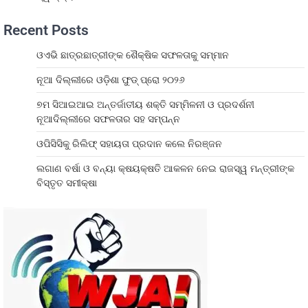
Recent Posts
ଓଏଭି ଛାତ୍ରଛାତ୍ରୀଙ୍କ ଶୈକ୍ଷିକ ସଫଳତାକୁ ସମ୍ମାନ
ନୂଆ ଦିଲ୍ଲୀରେ ଓଡ଼ିଶା ଫୁଡ୍ ପ୍ରୋ ୨୦୨୬
୭ମ ସିଆଇଆଇ ଅନ୍ତର୍ଜାତୀୟ ଶକ୍ତି ସମ୍ମିଳନୀ ଓ ପ୍ରଦର୍ଶନୀ
ନୂଆଦିଲ୍ଲୀରେ ସଫଳତାର ସହ ସମ୍ପନ୍ନ
ଓପିସିସିକୁ ରିଲିଫ୍ ସହାୟତା ପ୍ରଦାନ କଲେ ନିରଞ୍ଜନ
ଲଗାଣ ବର୍ଷା ଓ ବନ୍ୟା କ୍ଷୟକ୍ଷତି ଆକଳନ ନେଇ ରାଜସ୍ୱ ମନ୍ତ୍ରୀଙ୍କ
ବିସ୍ତୃତ ସମୀକ୍ଷା