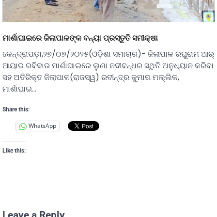
ମାର୍ଶାଘାଇରେ ଜିଲାପାଳଙ୍କ ବନ୍ୟା ପ୍ରସ୍ତୁତି ସମୀକ୍ଷା
କେନ୍ଦ୍ରାପଡ଼ା,୨୭/୦୭/୨୦୨୫(ଓଡ଼ିଶା ସମାଚାର)- ଜିଲାପାଳ ରଘୁରାମ ଆର୍
ଆୟାର ରବିବାର ମାର୍ଶାଘାଇରେ ଲୁଣା ନଦୀବନ୍ଧର ସ୍ଥିତି ଅନୁଧ୍ୟାନ କରିବା
ସହ ଅତିରିକ୍ତ ଜିଲାପାଳ(ରାଜସ୍ୱ) ରବୀନ୍ଦ୍ର କୁମାର ମଲ୍ଲିକ,
ମାର୍ଶାଘାଇ…
Share this:
WhatsApp
Like this:
Leave a Reply