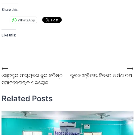
Share this:
WhatsApp
Like this:
⟵
⟶
ଓସ୍ତପୁର ପଂଚାୟତର ଦୁଇ ବରିଷ୍ଠ
ଭୁବନ :ଦ୍ଵିତୀୟ ଦିନରେ ଅର୍ପଣ ରଥ
ସମାଜସେବୀଙ୍କ ପରଲୋକ
Related Posts