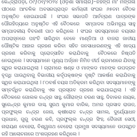
କେନ୍ଦ୍ରାପଡ଼ା, ୦୯/୦୧/୨୦୨୪ (ଓଡ଼ିଶା ସମାଚାର)-ନହଙ୍ଗ ମା’ ମଙ୍ଗଳା
ପୀଠରେ ଆଂଚଳିକ ଅବସରପ୍ରାପ୍ତ କର୍ମଚାରୀ ସଂଘର ୬୫ତମ ବୈଠକ
ଅନୁଷ୍ଠିତ ହୋଇଯାଇଛି । ସଂଘର ସଭାପତି ଆର୍ତତ୍ରାଣ ପାତ୍ରଙ୍କ
ପୌରହିତ୍ୟରେ ଅନୁଷ୍ଠିତ ଏହି ବୈଠକରେ ସମ୍ପାଦକ ଅଭିମନୁ୍ୟ ସାହୁ
ସମ୍ପାଦକୀୟ ବିବରଣୀ ପାଠ କରିଥିଲେ । ସଂଘର ସଦସ୍ୟମାନେ ବୟସର
ଅପରାହ୍ନରେ ପହଂଚି ସାରିଥିବା ବେଳେ ମାଣ୍ଡିଆ ଓ ବାଜରା ଜାତୀୟ
ପୌଷ୍ଟିକ ଆହାର ଗ୍ରହଣ କରିବା ସହିତ ଜନସାଧାରଣଙ୍କୁ ଏହି ଖାଦ୍ୟ
ଗ୍ରହଣ କରିବାକୁ ପ୍ରୋତ୍ସାହିତ କରାଯିବାକୁ ବୈଠକରେ ନିଷ୍ପତି
ନେଇଥିଲେ । ସଦସ୍ୟମାନେ ପୂଣ୍ୟ ଅର୍ଜ୍ଜନ ନିମିତ ତୀର୍ଥ ଭ୍ରମଣରେ ଯିବାକୁ
ସ୍ଥିର କରାଯାଇଥିଲା । ଗ୍ରାମରେ ଷଣ୍ଢ ଓ ମାଙ୍କଡ ମାନଙ୍କ ଉପଦ୍ରବ
ବୃଦ୍ଧି ପାଉଥିବାରୁ ବିଭାଗୀୟ କର୍ତୃପକ୍ଷଙ୍କ ଦୃଷ୍ଟି ଆକର୍ଷଣ କରାଯିବାକୁ
ସ୍ଥିର କରାଯାଇଥିଲା । ୮୦ବର୍ଷ ବୟସ ଅତିକ୍ରମ କରିଥିବା ସଦସ୍ୟମାନଙ୍କୁ
ସମ୍ବର୍ଦ୍ଧିତ କରାଯିବାକୁ ଏକ ପ୍ରସ୍ତାବ ଗ୍ରହଣ କରାଯାଇଥିଲା । ଏହି
ବୈଠକରେ ଗୋଲକ ଚନ୍ଦ୍ର ସାହୁ, ଗୌରାଙ୍ଗ ଚରଣ ସାହୁ, ଦିବାକର ନାୟକ,
ସୁରେନ୍ଦ୍ର କୁମାର ଦାସ, ସୁରଥ କୁମାର ବାରିକ, ଅମର ପ୍ରସାଦ ରାଉତ,
ପ୍ରଫୁଲ୍ଲ ଚନ୍ଦ୍ର ଜେନା, କ୍ଷୀରୋଦ ଚନ୍ଦ୍ର ସାମଲ, ଦୁର୍ଯେ୍ୟାଧନ
ପ୍ରଧାନ, ଗୁରୁ ଚରଣ କବି, ପ୍ରଫୁଲ୍ଲ ଚନ୍ଦ୍ର ସିଂହ, ଦୈତାରୀ ସେଠୀ,
ନାରାୟଣ ବେହେରା, ବିଶ୍ୱନାଥ ବେହେରା ପ୍ରମୁଖ ସଦସ୍ୟମାନେ ଉପସ୍ଥିତ
ରହି ଆଲୋଚନାରେ ଅଂଶଗ୍ରହଣ କରିଥିଲେ ।