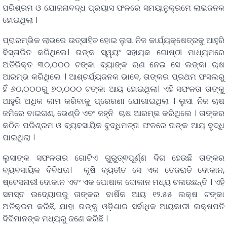
ପରିଶ୍ରମ ଓ ଯୋଜନାବଦ୍ଧ ପ୍ରୟାସ ଫଳରେ ସମୟାନୁକ୍ରମେ ଲାଭଜନକ
ହୋଇଥିଲା ।
ପ୍ରାରମ୍ଭିକ ଲାଭରେ ଉତ୍ସାହିତ ହୋଇ ଲୁସା ନିଜ କାର୍ଯ୍ୟକ୍ଷେତ୍ରକୁ ଆହୁରି
ବିସ୍ତାରିତ କରିଥିଲେ। ତାଙ୍କ ସ୍ୱୟଂ ସହାୟକ ଗୋଷ୍ଠୀ ମାଧ୍ୟମରେ
ଅତିରିକ୍ତ ୩୦,୦୦୦ ଟଙ୍କା ବ୍ୟାଙ୍କ ଋଣ ନେଇ ସେ ଲଙ୍କା ଚାଷ
ଆରମ୍ଭ କରିଥିଲେ । ଆଶ୍ଚର୍ଯ୍ୟଜନକ ଭାବେ, ତାଙ୍କର ପ୍ରଥମ ଫସଲରୁ
ହିଁ ୬୦,୦୦୦ରୁ ୭୦,୦୦୦ ଟଙ୍କା ଆୟ ହୋଇଥିଲା। ଏହି ସଫଳତା ତାଙ୍କୁ
ଆହୁରି ଅଧିକ କାମ କରିବାକୁ ପ୍ରେରଣା ଯୋଗାଇଥିଲା । ଲୁସା ନିଜ ଚାଷ
ଜମିରେ ବାଇଗଣ, ଭେଣ୍ଡି ଏବଂ ଜହ୍ନି ଚାଷ ଆରମ୍ଭ କରିଥିଲେ । ତାଙ୍କର
କଠିନ ପରିଶ୍ରମ ଓ ବ୍ୟବସାୟିକ ବୁଦ୍ଧିମତ୍ତା ଫଳରେ ତାଙ୍କ ଆୟ ବୃଦ୍ଧି
ପାଇଥିଲା ।
ଲୁସାଙ୍କ ସଫଳତାର ଗୋଟିଏ ଗୁରୁତ୍ଵପୂର୍ଣ୍ଣ ଦିଗ ହେଉଛି ତାଙ୍କର
ବ୍ୟବସାୟିକ ବିବିଧତା। କୃଷି ବ୍ୟତୀତ ସେ ଏକ ତେଜରାତି ଦୋକାନ,
ଷ୍ଟେସନାରୀ ଦୋକାନ ଏବଂ ଏକ ପୋଷାକ ଦୋକାନ ମଧ୍ୟ ଚଳାଉଛନ୍ତି । ଏହି
ସମସ୍ତ ଉଦ୍ୟୋଗରୁ ତାଙ୍କର ବାର୍ଷିକ ଆୟ ୧୨.୫୫ ଲକ୍ଷ ଟଙ୍କା
ଅତିକ୍ରମ କରିଛି, ଯାହା ତାଙ୍କୁ ଓଡ଼ିଶାର ସର୍ବାଧିକ ଆୟକାରୀ ଲକ୍ଷପତି
ଦିଦିମାନଙ୍କ ମଧ୍ୟରୁ ଜଣେ କରିଛି ।