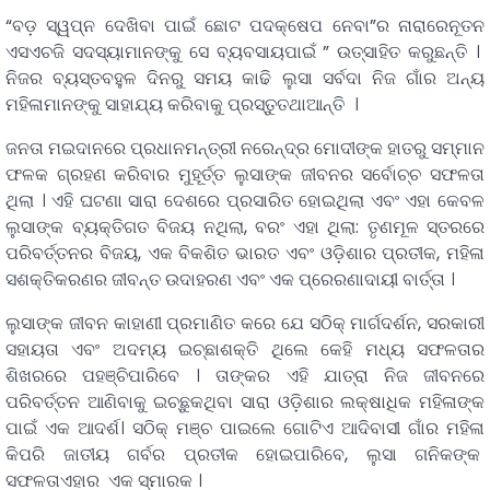
“ବଡ଼ ସ୍ୱପ୍ନ ଦେଖିବା ପାଇଁ ଛୋଟ ପଦକ୍ଷେପ ନେବା”ର ନାରାରେନୂତନ
ଏସଏଚଜି ସଦସ୍ୟାମାନଙ୍କୁ ସେ ବ୍ୟବସାୟପାଇଁ ” ଉତ୍ସାହିତ କରୁଛନ୍ତି ।
ନିଜର ବ୍ୟସ୍ତବହୁଳ ଦିନରୁ ସମୟ କାଢି ଲୁସା ସର୍ବଦା ନିଜ ଗାଁର ଅନ୍ୟ
ମହିଳାମାନଙ୍କୁ ସାହାଯ୍ୟ କରିବାକୁ ପ୍ରସ୍ତୁତଥାଆନ୍ତି ।
ଜନତା ମଇଦାନରେ ପ୍ରଧାନମନ୍ତ୍ରୀ ନରେନ୍ଦ୍ର ମୋଦୀଙ୍କ ହାତରୁ ସମ୍ମାନ
ଫଳକ ଗ୍ରହଣ କରିବାର ମୁହୂର୍ତ୍ତ ଲୁସାଙ୍କ ଜୀବନର ସର୍ବୋଚ୍ଚ ସଫଳତା
ଥିଲା । ଏହି ଘଟଣା ସାରା ଦେଶରେ ପ୍ରସାରିତ ହୋଇଥିଲା ଏବଂ ଏହା କେବଳ
ଲୁସାଙ୍କ ବ୍ୟକ୍ତିଗତ ବିଜୟ ନଥିଲା, ବରଂ ଏହା ଥିଲା: ତୃଣମୂଳ ସ୍ତରରେ
ପରିବର୍ତ୍ତନର ବିଜୟ, ଏକ ବିକଶିତ ଭାରତ ଏବଂ ଓଡ଼ିଶାର ପ୍ରତୀକ, ମହିଳା
ସଶକ୍ତିକରଣର ଜୀବନ୍ତ ଉଦାହରଣ ଏବଂ ଏକ ପ୍ରେରଣାଦାୟୀ ବାର୍ତ୍ତା ।
ଲୁସାଙ୍କ ଜୀବନ କାହାଣୀ ପ୍ରମାଣିତ କରେ ଯେ ସଠିକ୍ ମାର୍ଗଦର୍ଶନ, ସରକାରୀ
ସହାୟତା ଏବଂ ଅଦମ୍ୟ ଇଚ୍ଛାଶକ୍ତି ଥିଲେ କେହି ମଧ୍ୟ ସଫଳତାର
ଶିଖରରେ ପହଞ୍ଚିପାରିବେ । ତାଙ୍କର ଏହି ଯାତ୍ରା ନିଜ ଜୀବନରେ
ପରିବର୍ତ୍ତନ ଆଣିବାକୁ ଇଚ୍ଛୁକଥିବା ସାରା ଓଡ଼ିଶାର ଲକ୍ଷାଧିକ ମହିଳାଙ୍କ
ପାଇଁ ଏକ ଆଦର୍ଶ। ସଠିକ୍ ମଞ୍ଚ ପାଇଲେ ଗୋଟିଏ ଆଦିବାସୀ ଗାଁର ମହିଳା
କିପରି ଜାତୀୟ ଗର୍ବର ପ୍ରତୀକ ହୋଇପାରିବେ, ଲୁସା ଗନିକଙ୍କ
ସଫଳତାଏହାର ଏକ ସ୍ମାରକ ।