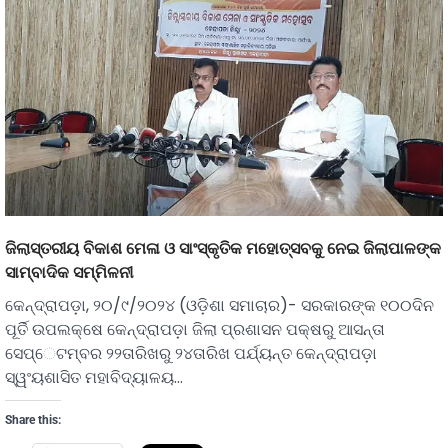
ଜିଲାସ୍ତରୀୟ ବିକାଶ ମେଳା ଓ ସାଂସ୍କୃତିକ ମହୋତ୍ସବକୁ ନେଇ ଜିଲାପାଳଙ୍କ
ସାମ୍ବାଦିକ ସମ୍ମିଳନୀ
କେନ୍ଦ୍ରାପଡ଼ା, ୨୦/୯/୨୦୨୪ (ଓଡ଼ିଶା ସମାଚାର)- ସରକାରଙ୍କ ୧୦୦ଦିନ
ପୂର୍ତି ଉପଲକ୍ଷେ କେନ୍ଦ୍ରାପଡ଼ା ଜିଲା ପ୍ରଶାସନ ପକ୍ଷରୁ ଆସନ୍ତା
ସେପ୍େଟମ୍ବର ୨୨ତାରିଖରୁ ୨୪ତାରିଖ ପର୍ଯ୍ୟନ୍ତ କେନ୍ଦ୍ରାପଡ଼ା
ସ୍ୱଂୟଶାସିତ ମହାବିଦ୍ୟାଳୟ…
Share this: