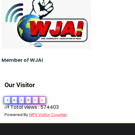
Member of WJAI
Our Visitor
3
0
1
9
1
5
Total views : 574403
Powered By
WPS Visitor Counter