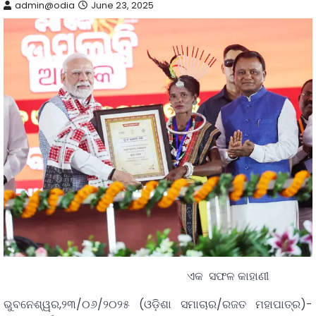
admin@odia
June 23, 2025
ଏକ ସଫଳ କାହାଣୀ
ଭୁବନେଶ୍ୱର,୨୩/୦୬/୨୦୨୫ (ଓଡ଼ିଶା ସମାଚାର/ରଜତ ମହାପାତ୍ର)-