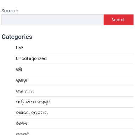
Search
Search
Categories
LIVE
Uncategorized
କୃଷି
କ୍ରୀଡ଼ା
ତାଜା ଖବର
ପର୍ଯ୍ୟଟନ ଓ ସଂସ୍କୃତି
ବାଣିଜ୍ୟ ବ୍ୟବସାୟ
ବିଶେଷ
ରାଜନୀତି