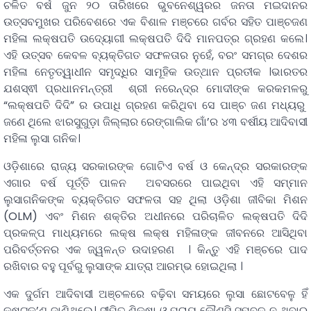
ଚଳିତ ବର୍ଷ ଜୁନ ୨୦ ତାରିଖରେ ଭୁବନେଶ୍ୱରର ଜନତା ମଇଦାନର
ଉତ୍ସବମୁଖର ପରିବେଶରେ ଏକ ବିଶାଳ ମଞ୍ଚରେ ଗର୍ବର ସହିତ ପାଞ୍ଚଜଣ
ମହିଳା ଲକ୍ଷପତି ଉଦ୍ୟୋଗୀ ଲକ୍ଷପତି ଦିଦି ମାନପତ୍ର ଗ୍ରହଣ କଲେ।
ଏହି ଉତ୍ସବ କେବଳ ବ୍ୟକ୍ତିଗତ ସଫଳତାର ନୁହେଁ, ବରଂ ସମଗ୍ର ଦେଶର
ମହିଳା ନେତୃତ୍ୱାଧୀନ ସମୃଦ୍ଧିର ସାମୂହିକ ଉତ୍ଥାନ ପ୍ରତୀକ ।ଭାରତର
ଯଶସ୍ଵୀ ପ୍ରଧାନମନ୍ତ୍ରୀ ଶ୍ରୀ ନରେନ୍ଦ୍ର ମୋଦୀଙ୍କ କରକମଳରୁ
“ଲକ୍ଷପତି ଦିଦି” ର ଉପାଧି ଗ୍ରହଣ କରିଥିବା ସେ ପାଞ୍ଚ ଜଣ ମଧ୍ୟରୁ
ଜଣେ ଥିଲେ ଝାରସୁଗୁଡ଼ା ଜିଲ୍ଲାର ରେଙ୍ଗାଲିକ ଗାଁ’ର ୪୩ ବର୍ଷୀୟ ଆଦିବାସୀ
ମହିଳା ଲୁସା ଗନିକ।
ଓଡ଼ିଶାରେ ରାଜ୍ୟ ସରକାରଙ୍କ ଗୋଟିଏ ବର୍ଷ ଓ କେନ୍ଦ୍ର ସରକାରଙ୍କ
ଏଗାର ବର୍ଷ ପୂର୍ତ୍ତି ପାଳନ ଅବସରରେ ପାଇଥିବା ଏହି ସମ୍ମାନ
ଲୁସାଗନିକଙ୍କ ବ୍ୟକ୍ତିଗତ ସଫଳତା ସହ ଥିଲା ଓଡ଼ିଶା ଜୀବିକା ମିଶନ
(OLM) ଏବଂ ମିଶନ ଶକ୍ତିର ଅଧୀନରେ ପରିଚାଳିତ ଲକ୍ଷପତି ଦିଦି
ପ୍ରକଳ୍ପ ମାଧ୍ୟମରେ ଲକ୍ଷ ଲକ୍ଷ ମହିଳାଙ୍କ ଜୀବନରେ ଆସିଥିବା
ପରିବର୍ତ୍ତନର ଏକ ଜ୍ୱଳନ୍ତ ଉଦାହରଣ । କିନ୍ତୁ ଏହି ମଞ୍ଚରେ ପାଦ
ରଖିବାର ବହୁ ପୂର୍ବରୁ ଲୁସାଙ୍କ ଯାତ୍ରା ଆରମ୍ଭ ହୋଇଥିଲା ।
ଏକ ଦୁର୍ଗମ ଆଦିବାସୀ ଅଞ୍ଚଳରେ ବଢ଼ିବା ସମୟରେ ଲୁସା ଛୋଟବେଳୁ ହିଁ
କଷ୍ଟକ’ଣ ଜାଣିଥିଲେ। ସୀମିତ ଶିକ୍ଷା ଓ ପ୍ରାୟ କୌଣସି ସମ୍ବଳ ନ ଥିବାରୁ