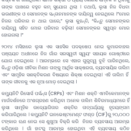
ତାଙ୍କ ପାଖରେ ବହୁତ କମ୍ ସୁଯୋଗ ଥିଲା । ତଥାପି, ଲୁସା ନିଜ ବିଧବା
ଭଉଣୀଙ୍କ ଓ ସେମାନଙ୍କ ସନ୍ତାନମାନଙ୍କ ଦାୟିତ୍ୱ ନେଇଥିଲେ ।”ମୋର
ନିଜର ପରିବାର ନ ଥାଇ ପାରେ,” ଲୁସା କୁହନ୍ତି, “କିନ୍ତୁ ସେମାନଙ୍କର
ଦାୟିତ୍ୱ ସହିତ ମୋର ପରିବାର ବଢ଼ିଲା। ସେମାନଙ୍କର ସ୍ୱପ୍ନ ମୋର
ହୋଇଗଲା ।”
୨୦୧୪ ମସିହାରେ ଲୁସା ଏକ ସାହସିକ ପଦକ୍ଷେପ ନେଇ କୁମାରବାହଲ
ପଞ୍ଚାୟତ ଅଧୀନରେ ନିଜ ଗାଁର ସରସ୍ୱତୀ ସ୍ୱୟଂ ସହାୟକ ଗୋଷ୍ଠୀରେ
ଯୋଗ ଦେଇଥିଲେ । ଆରମ୍ଭରେ ସେ ଏହାର ଗୁରୁତ୍ୱ ବୁଝି ପାରିନଥିଲେ,
କିନ୍ତୁ ଓଡ଼ିଶା ଜୀବିକା ମିଶନ ତାଙ୍କୁ ଆର୍ଥିକ ସାକ୍ଷରତା, ବ୍ୟବସାୟିକ ତାଲିମ
ଏବଂ ସାମୂହିକ ସଶକ୍ତିକରଣ ବିଷୟରେ ଶିକ୍ଷା ଦେଇଥିଲା। ଏହି ତାଲିମ ହିଁ
ତାଙ୍କ ଜୀବନକୁ ଏକ ନୂଆ ମୋଡ଼ ଦେଇଥିଲା ।
କମ୍ୟୁନିଟି ରିସୋର୍ସ ପର୍ସନ୍ସ (CRPs) ଏବଂ ମିଶନ ଶକ୍ତି ଏମବିକେମାନଙ୍କ
ମାର୍ଗଦର୍ଶନରେ ଅଂଶଗ୍ରହଣ କରିଥିବା ଅନେକ ତାଲିମ ଶିବିରମାଧ୍ୟମରେ ହିଁ
ଲୁସା ସାମୂହିକ ଉଦ୍ୟୋଗିତାର ଶକ୍ତିର ତାତ୍ପର୍ଯ୍ୟକୁ ହୃଦୟଙ୍ଗମ
କରିପାରିଥିଲେ । କମ୍ୟୁନିଟି ଇନଭେଷ୍ଟମେଣ୍ଟ ଫଣ୍ଡ (CIF)ରୁ ୨୦,୦୦୦
ଟଙ୍କାର ଋଣ ନେଇ ସେ ଶୁଖୁଆ ବିକ୍ରି କରି ନିଜର ବ୍ୟବସାୟ ଆରମ୍ଭ
କରିଥିଲେ । ଗାଁ ହାଟରୁ ଆରମ୍ଭ ହୋଇଥିବା ଏହି ବ୍ୟବସାୟ କଠିନ