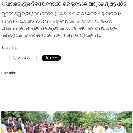
ସାଧାରଣତନ୍ତ୍ର ଦିବସ ଅବସରରେ ରାଜ ଭବନରେ ଆଟ୍-ହୋମ୍ ଅନୁଷ୍ଠିତ
ଭୁବନେଶ୍ୱର,୨୭/୦୧/୨୦୨୫ (ଓଡ଼ିଶା ସମାଚାର/ରଜତ ମହାପାତ୍ର)-
୭୬ତମ ସାଧାରଣତନ୍ତ୍ର ଦିବସ ଅବସରରେ ତା୨୬.୦୧.୨୦୨୫ରିଖ
ଅପରାହ୍ନରେ ମାନ୍ୟବର ରାଜ୍ୟପାଳ ଡ. ହରି ବାବୁ କମ୍ଭମ୍ପାଟିଙ୍କ
ସୌଜନ୍ୟରେ ରାଜଭବନଠାରେ ଆଟ୍-ହୋମ୍ କାର୍ଯ୍ୟକ୍ରମ…
Share this:
WhatsApp
Like this: