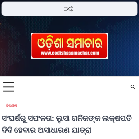
ବିଶେଷ
ସଂଘର୍ଷରୁ ସଫଳତା: ଲୁସା ଗନିକଙ୍କ ଲକ୍ଷପତି
ଦିଦି ହେବାର ଅସାଧାରଣ ଯାତ୍ରା