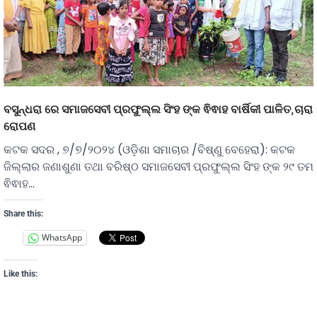
ବସୁନ୍ଧରା ରେ ସମାଜସେବୀ ପ୍ରଫୁଲ୍ଲ ସିଂହ ଙ୍କ ଵିଵାହ ବାର୍ଷିକୀ ପାଳିତ,ଚାରା
ରୋପଣ
କଟକ ସଦର , ୭/୭/୨୦୨୪ (ଓଡ଼ିଶା ସମାଚାର /ବିଷ୍ଣୁ ବେହେରା): କଟକ
ଜିଲ୍ଲାର ଜଣାଶୁଣା ତଥା ବରିଷ୍ଠ ସମାଜସେବୀ ପ୍ରଫୁଲ୍ଲ ସିଂହ ଙ୍କ ୨୯ ତମ
ଵିଵାହ…
Share this:
WhatsApp
Like this: