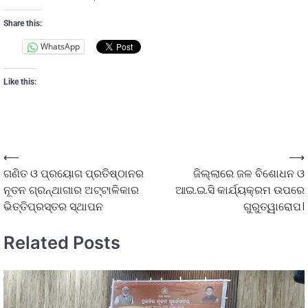
Share this:
WhatsApp
Like this:
⟵
⟶
ଗଣିତ ଓ ପ୍ରୟୋଗ ପ୍ରତିଷ୍ଠାନର
ଜିଲ୍ଲାରେ ଜଳ ବିଶୋଧନ ଓ
ନୂତନ ଗ୍ରନ୍ଥାଗାର ଅଟ୍ଟାଳିକାର
ଆଇ.ଇ.ସି କାର୍ଯ୍ୟକ୍ରମ ଉପରେ
ଭିତ୍ତିପ୍ରସ୍ତର ସ୍ଥାପନ
ଗୁରୁତ୍ୱାରୋପ।
Related Posts