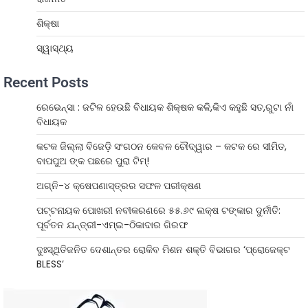
ଶିକ୍ଷା
ସ୍ୱାସ୍ଥ୍ୟ
Recent Posts
ରେଭେନ୍ସା : ଜଟିଳ ହେଉଛି ବିଧାୟକ ଶିକ୍ଷକ କଳି,କିଏ କହୁଛି ସତ,ରୁଟା ନାଁ
ବିଧାୟକ
କଟକ ଜିଲ୍ଲା ବିଜେଡ଼ି ସଂଗଠନ କେବଳ ଚୌଦ୍ୱାର – କଟକ ରେ ସୀମିତ,
ବାପପୁଅ ଙ୍କ ପଛରେ ପୁରା ଟିମ୍!
ଅଗ୍ନି-୪ କ୍ଷେପଣାସ୍ତ୍ରର ସଫଳ ପରୀକ୍ଷଣ
ପଟ୍ଟନାୟକ ପୋଖରୀ ନବୀକରଣରେ ୫୫.୬୯ ଲକ୍ଷ ଟଙ୍କାର ଦୁର୍ନୀତି:
ପୂର୍ବତନ ଯନ୍ତ୍ରୀ-ଏମ୍‌ଇ-ଠିକାଦାର ଗିରଫ
ଦୁଃସ୍ଥିତିଜନିତ ଦେଶାନ୍ତର ରୋକିବ ମିଶନ ଶକ୍ତି ବିଭାଗର ‘ପ୍ରୋଜେକ୍ଟ
BLESS’