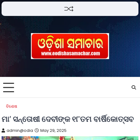
ବିଶେଷ
ମା’ ସନ୍ତୋଷୀ ଦେବୀଙ୍କ ୧୮ତମ ବାର୍ଷିକୋତ୍ସବ
admin@odia
May 29, 2025