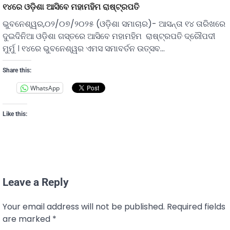
୧୪ରେ ଓଡ଼ିଶା ଆସିବେ ମହାମହିମ ରାଷ୍ଟ୍ରପତି
ଭୁବନେଶ୍ୱର,୦୨/୦୭/୨୦୨୫ (ଓଡ଼ିଶା ସମାଚାର)- ଆସନ୍ତା ୧୪ ତାରିଖରେ
ଦୁଇଦିନିଆ ଓଡ଼ିଶା ଗସ୍ତରେ ଆସିବେ ମହାମହିମ ରାଷ୍ଟ୍ରପତି ଦ୍ରୌପଦୀ
ମୁର୍ମୁ । ୧୪ରେ ଭୁବନେଶ୍ୱର ଏମସ ସମାବର୍ତନ ଉତ୍ସବ…
Share this:
WhatsApp
Like this:
Leave a Reply
Your email address will not be published.
Required fields
are marked
*