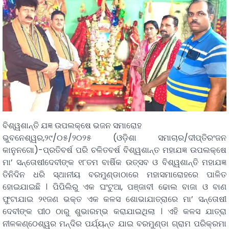
ବିଶ୍ୱଶାନ୍ତି ଯଜ୍ଞ ଉପଲକ୍ଷେ ଭଜନ ସମାରୋହ
ଭୁବନେଶ୍ୱର,୨୯/୦୫/୨୦୨୫ (ଓଡ଼ିଶା ସମାଚାର/ଦୀପ୍ତିରଂଜନ
କାନୁନଗୋ)-ପ୍ରତିବର୍ଷ ପରି ଚଳିତବର୍ଷ ବିଶ୍ୱଶାନ୍ତ ମହାଯଜ୍ଞ ଉପଲକ୍ଷେ
ମା’ ସନ୍ତୋଷୀଦେବୀଙ୍କ ୧୮ତମ ବାର୍ଷିକ ଉତ୍ସବ ଓ ବିଶ୍ୱଶାନ୍ତି ମହାଯଜ୍ଞ
ତିନିଦିନ ଧରି ସ୍ଥାନୀୟ ବରମୁଣ୍ଡାଠାରେ ମହାସମାରୋହରେ ପାଳିତ
ହୋଇଯାଇଛି । ପିପିଲିରୁ ଏକ ଘଂଟୁଆ, ପଞ୍ଜାବୀ ଢୋଲ ବାଜା ଓ ବାଣ
ଫୁଟାଯାଇ ୨୧ଜଣ ଭକ୍ତ ଏକ କଳସ ଶୋଭାଯାତ୍ରାରେ ମା’ ସନ୍ତୋଷୀ
ଦେବୀଙ୍କ ପୀଠ ଠାରୁ ଶୁଭାରମ୍ଭ କରାଯାଇଥିଲା । ଏହି କଳସ ଯାତ୍ରା
ନୀଳକଣ୍ଠେଶ୍ୱର ମନ୍ଦିର ପର୍ଯ୍ୟନ୍ତ ଯାଇ ବରମୁଣ୍ଡା ଗ୍ରାମ ପରିକ୍ରମା