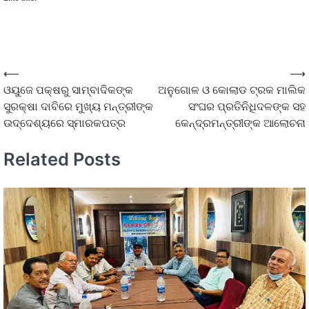
⟵
⟶
ଓୟୁଜେ ପକ୍ଷରୁ ସାମ୍ବାଦିକଙ୍କ
ଅନୁଗୋଳ ଓ କୋଲାଡ ଟ୍ରକ ମାଲିକ
ସୁରକ୍ଷା ଦାବିରେ ମୁଖ୍ୟ ମନ୍ତ୍ରୀଙ୍କ
ସଂଘର ପ୍ରତିନିଧିଦଳଙ୍କ ସହ
ଉଦ୍ଦେଶ୍ୟରେ ସ୍ମାରକପତ୍ର
କେନ୍ଦ୍ରମନ୍ତ୍ରୀଙ୍କ ଆଲୋଚନା
Related Posts