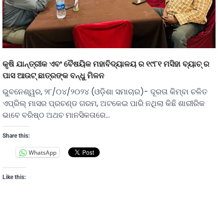
କୃଷି ଯାନ୍ତ୍ରୀକ ଏବଂ ବୈଷୟିକ ମହାବିଦ୍ୟାଳୟ ର ୧୯୮୧ ମସିହା ବ୍ୟାଚ୍ ର
ପାସ ଆଉଟ୍ ଛାତ୍ରଙ୍କ ବନ୍ଧୁ ମିଳନ
ଭୁବନେଶ୍ୱର, ୨୮/୦୪/୨୦୨୪ (ଓଡ଼ିଶା ସମାଚାର)- ଦୂରତା କିମ୍ବା ଚଳିତ
ଏପ୍ରିଲ୍ ମାସର ପ୍ରଚଣ୍ଡ ଗରମ, ଅଟକେଇ ପାରି ନଥିଲା କିଛି ଶାରୀରିକ
ଭାବେ ବରିଷ୍ଠ ଅଥଚ ମାନସିକତାରେ…
Share this:
WhatsApp
Like this: