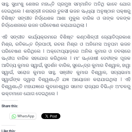
ସାହୁ, ସୁଧାଂଶୁ ଶେଖର ମହାନ୍ତି ପ୍ରମୁଖ ସମ୍ମାନିତ ଅତିଥି ଭାବେ ଯୋଗ
ଦେଇଥିଲେ । ଶାସ୍ତ୍ରୀ ନଗରର ତୁଳସୀ ଭଜନ ସନ୍ଧ୍ୟା ଅନୁଷ୍ଠାନ ପକ୍ଷରୁ
ବିଶିଷ୍ଟ ସଙ୍ଗୀତ ନିର୍ଦ୍ଧେଶକ ଆଶା ମୁକୁଲ ବାରିକ ଓ ତାଙ୍କ ଦଳଙ୍କ
ନିର୍ଦ୍ଧେଶନାରେ ଭଜନ ପରିବେଷଣ କରାଯାଇଥିଲା ।
ଏହି ସଙ୍ଗୀତ କାର୍ଯ୍ୟକ୍ରମରେ ବିଶିଷ୍ଟ କଣ୍ଠଶିଳ୍ପୀ ଜ୍ୟୋତିପ୍ରକାଶ
ମିଶ୍ର, ରତିକାନ୍ତ ତି୍ରପାଠୀ, ରଚନା ମିଶ୍ର ଓ ଅନିମେସ ଅନୁପମ ଭଜନ
ପରିବେଷଣ କରିଥିଲେ । ଅକ୍ଟୋପ୍ୟାଡ଼ରେ ଅନିଲ କୁମାର ଓ ତବଲାରେ
ସନ୍ଦୀପ ବାରିକ ସହଯୋଗ କରିଥିଲେ । ମା’ ସନ୍ତୋଷୀ ଦେବୀଙ୍କ ପୂଜକ
ଆଦିତ୍ୟ କୁମାର ସ୍ୱାଇଁ, ସୁଦର୍ଶନ ବାରିକ, ସୁରେନ୍ଦ୍ର କୁମାର ବିଶ୍ୱାଳ, ହାୱା
ସ୍ୱାଇଁ, ସରୋଜ କୁମାର ସାହୁ, ସଞ୍ଜୀବ କୁମାର ବିଶ୍ୱାଳ, ସତ୍ୟଭାମା
ସ୍ୱାଇଁଙ୍କ ଦ୍ୱାରା ବିଶ୍ୱଶାନ୍ତି ଯଜ୍ଞ ଆୟୋଜନ କରାଯାଇଥିଲା । ଏହି
ବିଶ୍ୱଶାନ୍ତି ମହାଯଜ୍ଞରେ ଭୁବନେଶ୍ୱର ସମେତ ରାଜ୍ୟର ବିଭିନ୍ନ ଅଂଚଳରୁ
ଭକ୍ତମାନେ ଯୋଗ ଦେଇଥିଲେ ।
Share this:
WhatsApp
Like this: