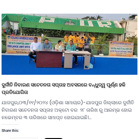
ଦୁର୍ନୀତି ନିବାରଣ ସଚେତନତା ସପ୍ତାହ ଅବସରରେ ବନ୍ଧୁତ୍ୱ ପୂର୍ଣ୍ଣ ହକି
ପ୍ରତିଯୋଗିତା
ଯାଜପୁର,୦୩/୧୧/୨୦୨୪ (ଓଡ଼ିଶା ସମାଚାର)-ଯାଜପୁର ଜିଲ୍ଲାରେ ଦୁର୍ନୀତି
ନିବାରଣ ସଚେତନତା ସପ୍ତାହ ଅକ୍ଟୋ ବର ୨୮ ତାରିଖ ରୁ ଆରମ୍ଭ ହୋଇ
ନଭେମ୍ବର ୩ ତାରିଖରେ ସମାପ୍ତ ହୋଇଯାଇଛି।…
Share this: