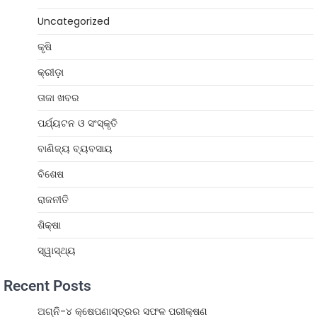
Uncategorized
କୃଷି
କ୍ରୀଡ଼ା
ତାଜା ଖବର
ପର୍ଯ୍ୟଟନ ଓ ସଂସ୍କୃତି
ବାଣିଜ୍ୟ ବ୍ୟବସାୟ
ବିଶେଷ
ରାଜନୀତି
ଶିକ୍ଷା
ସ୍ୱାସ୍ଥ୍ୟ
Recent Posts
ଅଗ୍ନି-୪ କ୍ଷେପଣାସ୍ତ୍ରର ସଫଳ ପରୀକ୍ଷଣ