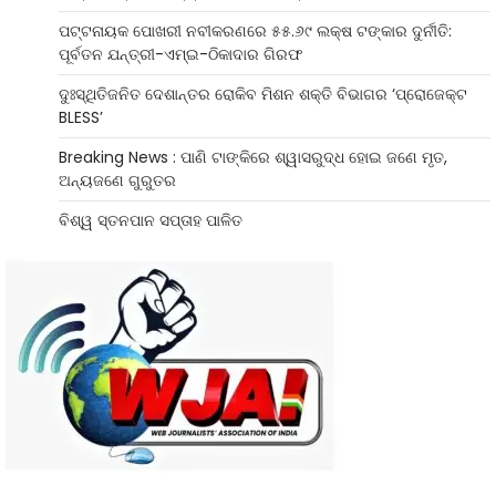
ପଟ୍ଟନାୟକ ପୋଖରୀ ନବୀକରଣରେ ୫୫.୬୯ ଲକ୍ଷ ଟଙ୍କାର ଦୁର୍ନୀତି:
ପୂର୍ବତନ ଯନ୍ତ୍ରୀ-ଏମ୍‌ଇ-ଠିକାଦାର ଗିରଫ
ଦୁଃସ୍ଥିତିଜନିତ ଦେଶାନ୍ତର ରୋକିବ ମିଶନ ଶକ୍ତି ବିଭାଗର ‘ପ୍ରୋଜେକ୍ଟ
BLESS’
Breaking News : ପାଣି ଟାଙ୍କିରେ ଶ୍ୱାସରୁଦ୍ଧ ହୋଇ ଜଣେ ମୃତ,
ଅନ୍ୟଜଣେ ଗୁରୁତର
ବିଶ୍ୱ ସ୍ତନପାନ ସପ୍ତାହ ପାଳିତ