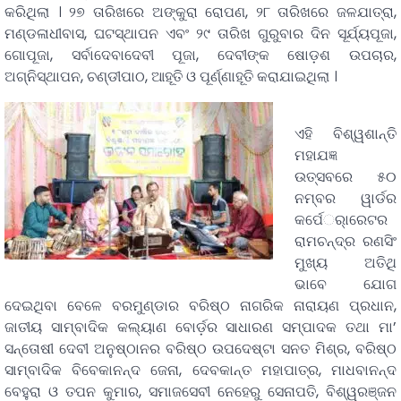
କରିଥିଲା । ୨୭ ତାରିଖରେ ଅଙ୍କୁରା ରୋପଣ, ୨୮ ତାରିଖରେ ଜଳଯାତ୍ରା,
ମଣ୍ଡଳାଧୀବାସ, ଘଟସ୍ଥାପନ ଏବଂ ୨୯ ତାରିଖ ଗୁରୁବାର ଦିନ ସୂର୍ଯ୍ୟପୂଜା,
ଗୋପୂଜା, ସର୍ବାଦେବାଦେବୀ ପୂଜା, ଦେବୀଙ୍କ ଷୋଡ଼ଶ ଉପଚାର,
ଅଗ୍ନିସ୍ଥାପନ, ଚଣ୍ଡୀପାଠ, ଆହୂତି ଓ ପୂର୍ଣ୍ଣାହୂତି କରାଯାଇଥିଲା ।
ଏହି ବିଶ୍ୱଶାନ୍ତି
ମହାଯଜ୍ଞ
ଉତ୍ସବରେ ୫୦
ନମ୍ବର ୱାର୍ଡର
କର୍ପେର୍ାରେଟର
ରାମଚନ୍ଦ୍ର ରଣସିଂ
ମୁଖ୍ୟ ଅତିଥି
ଭାବେ ଯୋଗ
ଦେଇଥିବା ବେଳେ ବରମୁଣ୍ଡାର ବରିଷ୍ଠ ନାଗରିକ ନାରାୟଣ ପ୍ରଧାନ,
ଜାତୀୟ ସାମ୍ବାଦିକ କଲ୍ୟାଣ ବୋର୍ଡ଼ର ସାଧାରଣ ସମ୍ପାଦକ ତଥା ମା’
ସନ୍ତୋଷୀ ଦେବୀ ଅନୁଷ୍ଠାନର ବରିଷ୍ଠ ଉପଦେଷ୍ଟା ସନତ ମିଶ୍ର, ବରିଷ୍ଠ
ସାମ୍ବାଦିକ ବିବେକାନନ୍ଦ ଜେନା, ଦେବକାନ୍ତ ମହାପାତ୍ର, ମାଧବାନନ୍ଦ
ବେହୁରା ଓ ତପନ କୁମାର, ସମାଜସେବୀ ନେହେରୁ ସେନାପତି, ବିଶ୍ୱରଞ୍ଜନ