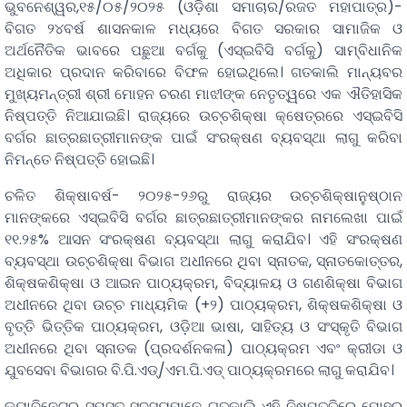
ଭୁବନେଶ୍ୱର,୧୫/୦୫/୨୦୨୫ (ଓଡ଼ିଶା ସମାଚାର/ରଜତ ମହାପାତ୍ର)-
ବିଗତ ୨୪ବର୍ଷ ଶାସନକାଳ ମଧ୍ୟରେ ବିଗତ ସରକାର ସାମାଜିକ ଓ
ଅର୍ଥନୈତିକ ଭାବରେ ପଛୁଆ ବର୍ଗକୁ (ଏସ୍‌ଇବିସି ବର୍ଗକୁ) ସାମ୍ବିଧାନିକ
ଅଧିକାର ପ୍ରଦାନ କରିବାରେ ବିଫଳ ହୋଇଥିଲେ। ଗତକାଲି ମାନ୍ୟବର
ମୁଖ୍ୟମନ୍ତ୍ରୀ ଶ୍ରୀ ମୋହନ ଚରଣ ମାଝୀଙ୍କ ନେତୃତ୍ୱରେ ଏକ ଐତିହାସିକ
ନିଷ୍ପତ୍ତି ନିଆଯାଇଛି। ରାଜ୍ୟରେ ଉଚ୍ଚଶିକ୍ଷା କ୍ଷେତ୍ରରେ ଏସ୍‌ଇବିସି
ବର୍ଗର ଛାତ୍ରଛାତ୍ରୀମାନଙ୍କ ପାଇଁ ସଂରକ୍ଷଣ ବ୍ୟବସ୍ଥା ଲାଗୁ କରିବା
ନିମନ୍ତେ ନିଷ୍ପତ୍ତି ହୋଇଛି।
ଚଳିତ ଶିକ୍ଷାବର୍ଷ- ୨୦୨୫-୨୬ରୁ ରାଜ୍ୟର ଉଚ୍ଚଶିକ୍ଷାନୁଷ୍ଠାନ
ମାନଙ୍କରେ ଏସ୍‌ଇବିସି ବର୍ଗର ଛାତ୍ରଛାତ୍ରୀମାନଙ୍କର ନାମଲେଖା ପାଇଁ
୧୧.୨୫% ଆସନ ସଂରକ୍ଷଣ ବ୍ୟବସ୍ଥା ଲାଗୁ କରାଯିବ। ଏହି ସଂରକ୍ଷଣ
ବ୍ୟବସ୍ଥା ଉଚ୍ଚଶିକ୍ଷା ବିଭାଗ ଅଧୀନରେ ଥିବା ସ୍ନାତକ, ସ୍ନାତକୋତ୍ତର,
ଶିକ୍ଷକଶିକ୍ଷା ଓ ଆଇନ ପାଠ୍ୟକ୍ରମ, ବିଦ୍ୟାଳୟ ଓ ଗଣଶିକ୍ଷା ବିଭାଗ
ଅଧୀନରେ ଥିବା ଉଚ୍ଚ ମାଧ୍ୟମିକ (+୨) ପାଠ୍ୟକ୍ରମ, ଶିକ୍ଷକଶିକ୍ଷା ଓ
ବୃତ୍ତି ଭିତ୍ତିକ ପାଠ୍ୟକ୍ରମ, ଓଡ଼ିଆ ଭାଷା, ସାହିତ୍ୟ ଓ ସଂସ୍କୃତି ବିଭାଗ
ଅଧୀନରେ ଥିବା ସ୍ନାତକ (ପ୍ରଦର୍ଶନକଳା) ପାଠ୍ୟକ୍ରମ ଏବଂ କ୍ରୀଡା ଓ
ଯୁବସେବା ବିଭାଗର ବି.ପି.ଏଡ୍/ଏମ.ପି.ଏଡ୍ ପାଠ୍ୟକ୍ରମରେ ଲାଗୁ କରାଯିବ।
କ୍ୟାବିନେଟର ସମସ୍ତ ସଦସ୍ୟମାନେ ଗତକାଲି ଏହି ନିଷ୍ପତ୍ତିରେ ମୋହର