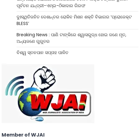
ପୂର୍ବତନ ଯନ୍ତ୍ରୀ-ଏମ୍‌ଇ-ଠିକାଦାର ଗିରଫ
ଦୁଃସ୍ଥିତିଜନିତ ଦେଶାନ୍ତର ରୋକିବ ମିଶନ ଶକ୍ତି ବିଭାଗର ‘ପ୍ରୋଜେକ୍ଟ
BLESS’
Breaking News : ପାଣି ଟାଙ୍କିରେ ଶ୍ୱାସରୁଦ୍ଧ ହୋଇ ଜଣେ ମୃତ,
ଅନ୍ୟଜଣେ ଗୁରୁତର
ବିଶ୍ୱ ସ୍ତନପାନ ସପ୍ତାହ ପାଳିତ
Member of WJAI