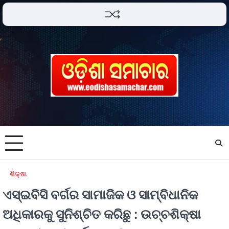
ଶିକ୍ଷା
ଏସ୍‌ଇବିସି ବର୍ଗର ସାମାଜିକ ଓ ସାମ୍ବିଧାନିକ
ଅଧିକାରକୁ ସୁନିଶ୍ଚିତ କରିଛୁ : ଉଚ୍ଚଶିକ୍ଷା