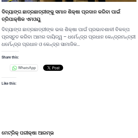
ଦିବ୍ୟାଙ୍ଗ ଛାତ୍ରଛାତ୍ରୀଙ୍କୁ ସମାନ ଶିକ୍ଷା ପ୍ରଦାନ କରିବା ପାଇଁ
ତ୍ରିପାକ୍ଷିକ ଏମଓୟୁ
ଦିବ୍ୟାଙ୍ଗ ଛାତ୍ରଛାତ୍ରୀଙ୍କ ଭଲ ଶିକ୍ଷା ପାଇଁ ପ୍ରଭାବଶାଳୀ ବିକଳ୍ପ
ପ୍ରସ୍ତୁତ କରିବା ଆମର ଦାୟିତ୍ୱ – ଧର୍ମେନ୍ଦ୍ର ପ୍ରଧାନ କେନ୍ଦ୍ରମନ୍ତ୍ରୀ
ଧର୍ମେନ୍ଦ୍ର ପ୍ରଧାନ ଓ କେନ୍ଦ୍ର ସାମାଜିକ…
Share this:
WhatsApp
Like this:
ମେଟ୍ରିକ୍ ପରୀକ୍ଷା ଆରମ୍ଭ