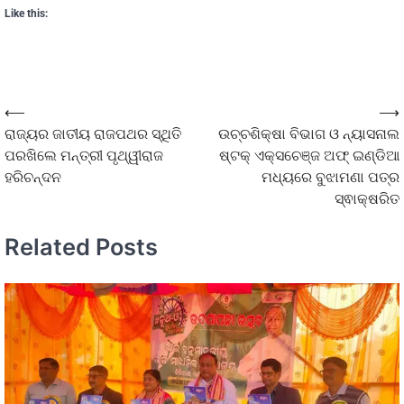
Like this:
⟵
⟶
ରାଜ୍ୟର ଜାତୀୟ ରାଜପଥର ସ୍ଥିତି
ଉଚ୍ଚଶିକ୍ଷା ବିଭାଗ ଓ ନ୍ୟାସନାଲ
ପରଖିଲେ ମନ୍ତ୍ରୀ ପୃଥ୍ୱୀରାଜ
ଷ୍ଟକ୍ ଏକ୍ସଚେଞ୍ଜ ଅଫ୍ ଇଣ୍ଡିଆ
ହରିଚନ୍ଦନ
ମଧ୍ୟରେ ବୁଝାମଣା ପତ୍ର
ସ୍ଵାକ୍ଷରିତ
Related Posts