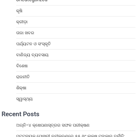
କୃଷି
କ୍ରୀଡ଼ା
ତାଜା ଖବର
ପର୍ଯ୍ୟଟନ ଓ ସଂସ୍କୃତି
ବାଣିଜ୍ୟ ବ୍ୟବସାୟ
ବିଶେଷ
ରାଜନୀତି
ଶିକ୍ଷା
ସ୍ୱାସ୍ଥ୍ୟ
Recent Posts
ଅଗ୍ନି-୪ କ୍ଷେପଣାସ୍ତ୍ରର ସଫଳ ପରୀକ୍ଷଣ
ପଟ୍ଟନାୟକ ପୋଖରୀ ନବୀକରଣରେ ୫୫.୬୯ ଲକ୍ଷ ଟଙ୍କାର ଦୁର୍ନୀତି: