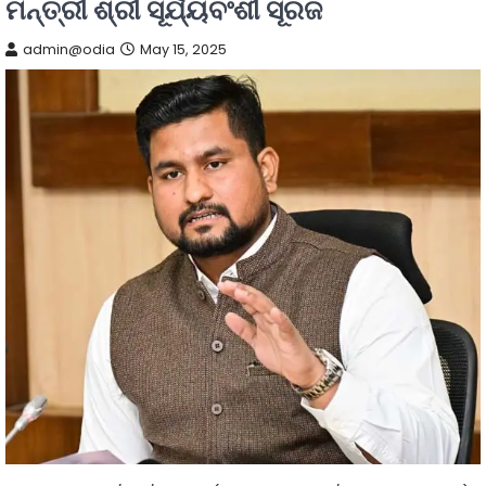
ମନ୍ତ୍ରୀ ଶ୍ରୀ ସୂର୍ଯ୍ୟବଂଶୀ ସୂରଜ
admin@odia
May 15, 2025