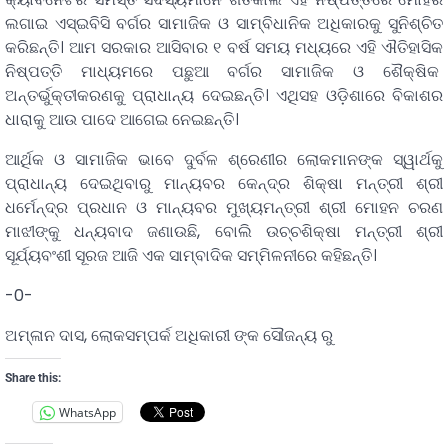
ଲଗାଇ ଏସ୍‌ଇବିସି ବର୍ଗର ସାମାଜିକ ଓ ସାମ୍ବିଧାନିକ ଅଧିକାରକୁ ସୁନିଶ୍ଚିତ
କରିଛନ୍ତି। ଆମ ସରକାର ଆସିବାର ୧ ବର୍ଷ ସମୟ ମଧ୍ୟରେ ଏହି ଐତିହାସିକ
ନିଷ୍ପତ୍ତି ମାଧ୍ୟମରେ ପଛୁଆ ବର୍ଗର ସାମାଜିକ ଓ ଶୈକ୍ଷିକ
ଅନ୍ତର୍ଭୁକ୍ତୀକରଣକୁ ପ୍ରାଧାନ୍ୟ ଦେଇଛନ୍ତି। ଏଥିସହ ଓଡ଼ିଶାରେ ବିକାଶର
ଧାରାକୁ ଆଉ ପାଦେ ଆଗେଇ ନେଇଛନ୍ତି।
ଆର୍ଥିକ ଓ ସାମାଜିକ ଭାବେ ଦୁର୍ବଳ ଶ୍ରେଣୀର ଲୋକମାନଙ୍କ ସ୍ୱାର୍ଥକୁ
ପ୍ରାଧାନ୍ୟ ଦେଇଥିବାରୁ ମାନ୍ୟବର କେନ୍ଦ୍ର ଶିକ୍ଷା ମନ୍ତ୍ରୀ ଶ୍ରୀ
ଧର୍ମେନ୍ଦ୍ର ପ୍ରଧାନ ଓ ମାନ୍ୟବର ମୁଖ୍ୟମନ୍ତ୍ରୀ ଶ୍ରୀ ମୋହନ ଚରଣ
ମାଝୀଙ୍କୁ ଧନ୍ୟବାଦ ଜଣାଉଛି, ବୋଲି ଉଚ୍ଚଶିକ୍ଷା ମନ୍ତ୍ରୀ ଶ୍ରୀ
ସୂର୍ଯ୍ୟବଂଶୀ ସୂରଜ ଆଜି ଏକ ସାମ୍ବାଦିକ ସମ୍ମିଳନୀରେ କହିଛନ୍ତି।
-0-
ଅମ୍ଳାନ ଦାସ, ଲୋକସମ୍ପର୍କ ଅଧିକାରୀ ଙ୍କ ସୌଜନ୍ୟ ରୁ
Share this:
WhatsApp