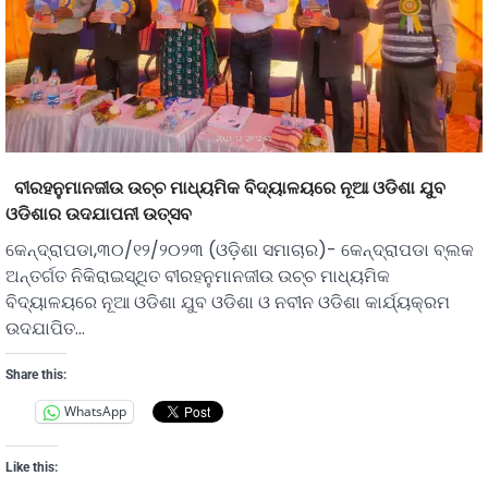
ବୀରହନୁମାନଜୀଉ ଉଚ୍ଚ ମାଧ୍ୟମିକ ବିଦ୍ୟାଳୟରେ ନୂଆ ଓଡିଶା ଯୁବ
ଓଡିଶାର ଉଦଯାପନୀ ଉତ୍ସବ
କେନ୍ଦ୍ରାପଡା,୩୦/୧୨/୨୦୨୩ (ଓଡ଼ିଶା ସମାଚାର)- କେନ୍ଦ୍ରାପଡା ବ୍ଲକ
ଅନ୍ତର୍ଗତ ନିକିରାଇସ୍ଥିତ ବୀରହନୁମାନଜୀଉ ଉଚ୍ଚ ମାଧ୍ୟମିକ
ବିଦ୍ୟାଳୟରେ ନୂଆ ଓଡିଶା ଯୁବ ଓଡିଶା ଓ ନବୀନ ଓଡିଶା କାର୍ଯ୍ୟକ୍ରମ
ଉଦଯାପିତ…
Share this:
WhatsApp
Like this: