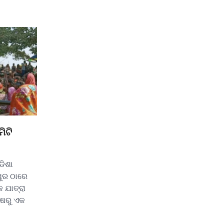
ିଟି
ଡିଶା
ପୁର ଠାରେ
କ ଯାତ୍ରା
୍ଷରୁ ଏକ