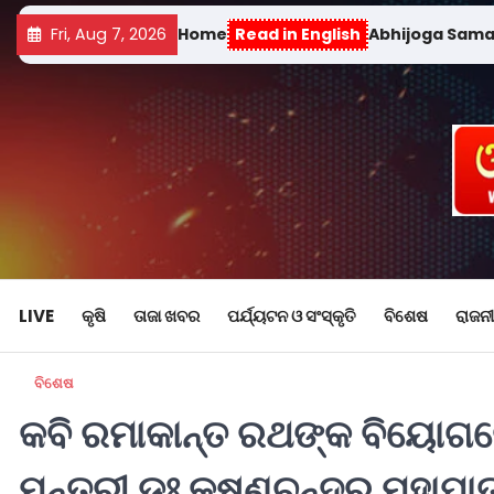
Fri, Aug 7, 2026
Home
Read in English
Abhijoga Sam
LIVE
କୃଷି
ତାଜା ଖବର
ପର୍ଯ୍ୟଟନ ଓ ସଂସ୍କୃତି
ବିଶେଷ
ରାଜନୀ
ବିଶେଷ
କବି ରମାକାନ୍ତ ରଥଙ୍କ ବିୟୋଗର
ମନ୍ତ୍ରୀ ଡଃ କୃଷ୍ଣଚନ୍ଦ୍ର ମହାପ