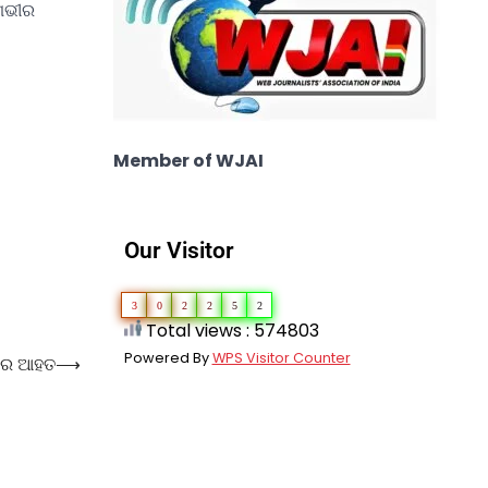
 ଗଭୀର
Member of WJAI
Our Visitor
3
0
2
2
5
2
Total views : 574803
Powered By
WPS Visitor Counter
ୁତର ଆହତ
⟶