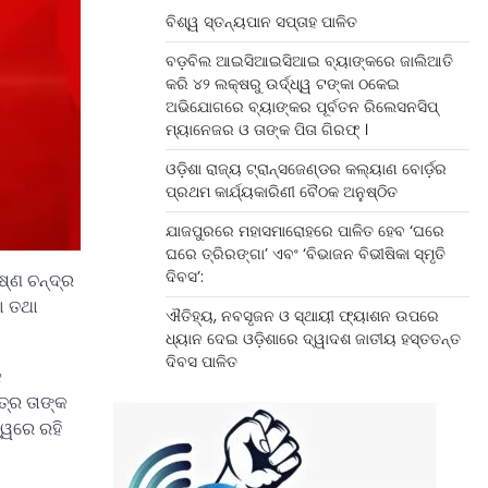
ବିଶ୍ୱ ସ୍ତନ୍ୟପାନ ସପ୍ତାହ ପାଳିତ
ବଡ଼ବିଲ ଆଇସିଆଇସିଆଇ ବ୍ୟାଙ୍କରେ ଜାଲିଆତି
କରି ୪୨ ଲକ୍ଷରୁ ଉର୍ଦ୍ଧ୍ୱ ଟଙ୍କା ଠକେଇ
ଅଭିଯୋଗରେ ବ୍ୟାଙ୍କର ପୂର୍ବତନ ରିଲେସନସିପ୍
ମ୍ୟାନେଜର ଓ ତାଙ୍କ ପିତା ଗିରଫ୍ ।
ଓଡ଼ିଶା ରାଜ୍ୟ ଟ୍ରାନ୍ସଜେଣ୍ଡର କଲ୍ୟାଣ ବୋର୍ଡ଼ର
ପ୍ରଥମ କାର୍ଯ୍ୟକାରିଣୀ ବୈଠକ ଅନୁଷ୍ଠିତ
ଯାଜପୁରରେ ମହାସମାରୋହରେ ପାଳିତ ହେବ ‘ଘରେ
ଘରେ ତ୍ରିରଙ୍ଗା’ ଏବଂ ‘ବିଭାଜନ ବିଭୀଷିକା ସ୍ମୃତି
ଦିବସ’:
ଷ୍ଣ ଚନ୍ଦ୍ର
ା ତଥା
ଐତିହ୍ୟ, ନବସୃଜନ ଓ ସ୍ଥାୟୀ ଫ୍ୟାଶନ ଉପରେ
ଧ୍ୟାନ ଦେଇ ଓଡ଼ିଶାରେ ଦ୍ୱାଦଶ ଜାତୀୟ ହସ୍ତତନ୍ତ
ଦିବସ ପାଳିତ
କ
ତ୍ର ତାଙ୍କ
୍ୱରେ ରହି