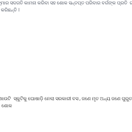
ମାର ସଦଗତି କାମନା କରିବା ସହ ଶୋକ ସନ୍ତପ୍ତ ପରିବାର ବର୍ଗଙ୍କ ପ୍ରତି
କରିଛନ୍ତି ।
ଖାଉଟି
ସ୍କୁଟିକୁ ଘୋଷାଡ଼ି ନେଲା ସରକାରୀ ବସ , ଜଣେ ମୃତ ଅନ୍ୟ ଜଣେ ଗୁର
୍କ ଶୋକ