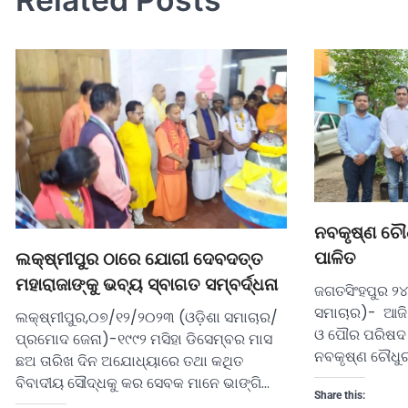
ନବକୃଷ୍ଣ ଚୌଧ
ପାଳିତ
ଲକ୍ଷ୍ମୀପୁର ଠାରେ ଯୋଗୀ ଦେବଦତ୍ତ
ମହାରାଜାଙ୍କୁ ଭବ୍ୟ ସ୍ବାଗତ ସମ୍ବର୍ଦ୍ଧନା
ଜଗତସିଂହପୁର ୨
ସମାଚାର)- ଆଜି 
ଲକ୍ଷ୍ମୀପୁର,୦୭/୧୨/୨୦୨୩ (ଓଡ଼ିଶା ସମାଚାର/
ଓ ପୌର ପରିଷଦ 
ପ୍ରମୋଦ ଜେନା)-୧୯୯୨ ମସିହା ଡିସେମ୍ବର ମାସ
ନବକୃଷ୍ଣ ଚୌଧୁରୀ
ଛଅ ତାରିଖ ଦିନ ଅଯୋଧ୍ୟାରେ ତଥା କଥିତ
ବିବାଦୀୟ ସୌଦ୍ଧକୁ କର ସେବକ ମାନେ ଭାଙ୍ଗି…
Share this: