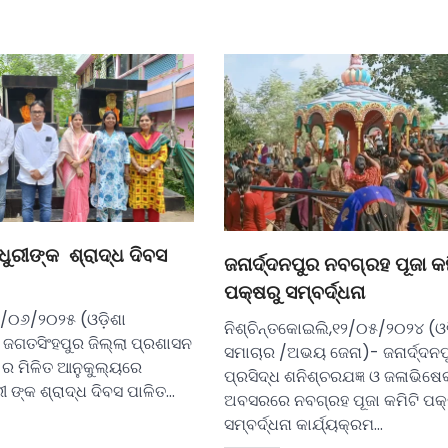
ୁରୀଙ୍କ ଶ୍ରାଦ୍ଧ ଦିବସ
ଜନାର୍ଦ୍ଦନପୁର ନବଗ୍ରହ ପୂଜା କମ
ପକ୍ଷରୁ ସମ୍ବର୍ଦ୍ଧନା
୪/୦୬/୨୦୨୫ (ଓଡ଼ିଶା
ନିଶ୍ଚିନ୍ତକୋଇଲି,୧୨/୦୫/୨୦୨୪ (ଓ
ଜଗତସିଂହପୁର ଜିଲ୍ଲା ପ୍ରଶାସନ
ସମାଚାର /ଅଭୟ ଜେନା)- ଜନାର୍ଦ୍ଦନ
ର ମିଳିତ ଆନୁକୁଲ୍ୟରେ
ପ୍ରସିଦ୍ଧ ଶନିଶ୍ଚରଯଜ୍ଞ ଓ ଜଳାଭିଷେ
 ଙ୍କ ଶ୍ରାଦ୍ଧ ଦିବସ ପାଳିତ…
ଅବସରରେ ନବଗ୍ରହ ପୂଜା କମିଟି ପକ
ସମ୍ବର୍ଦ୍ଧନା କାର୍ଯ୍ୟକ୍ରମ…