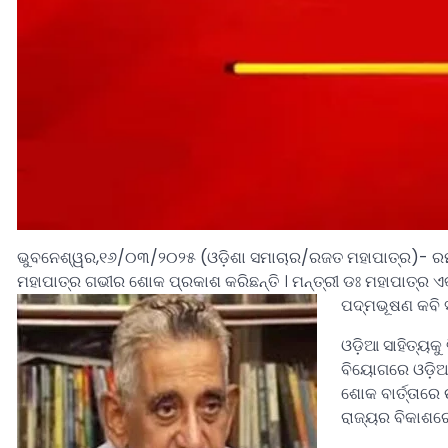
ଭୁବନେଶ୍ୱର,୧୬/୦୩/୨୦୨୫ (ଓଡ଼ିଶା ସମାଚାର/ରଜତ ମହାପାତ୍ର)- ରମାକ
ମହାପାତ୍ର ଗଭୀର ଶୋକ ପ୍ରକାଶ କରିଛନ୍ତି । ମନ୍ତ୍ରୀ ଡଃ ମହାପାତ୍ର ଏକ
ପଦ୍ମଭୂଷଣ କବି 
ଓଡ଼ିଆ ସାହିତ୍ୟକ
ବିୟୋଗରେ ଓଡ଼ିଆ 
ଶୋକ ବାର୍ତ୍ତାରେ
ରାଜ୍ୟର ବିକାଶରେ 