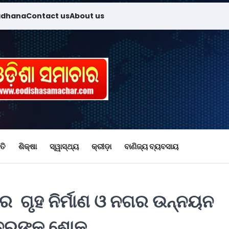
adhana
Contact us
About us
ତି
ଶିକ୍ଷା
ସ୍ୱାସ୍ଥ୍ୟ
କ୍ରୀଡ଼ା
ବାଣିଜ୍ୟ ବ୍ୟବସାୟ
େ ଗୃହ ନିର୍ମାଣ ଓ ନଗର ଉନ୍ନୟନ
ାତ୍ରଙ୍କ ଶୋକ