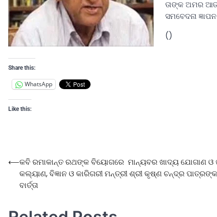
ତାଙ୍କ ଅମର ଆତ୍
ସମବେଦନା ଜ୍ଞାପନ 
()
Share this:
WhatsApp
Like this:
⟵
କବି ରମାକାନ୍ତ ରଥଙ୍କ ବିୟୋଗରେ ମାନ୍ୟବର ଖାଦ୍ୟ ଯୋଗାଣ ଓ 
କଲ୍ୟାଣ, ବିଜ୍ଞାନ ଓ କାରିଗରୀ ମନ୍ତ୍ରୀ ଶ୍ରୀ କୃଷ୍ଣ ଚନ୍ଦ୍ର ପାତ୍ରଙ
ବାର୍ତ୍ତା
Related Posts