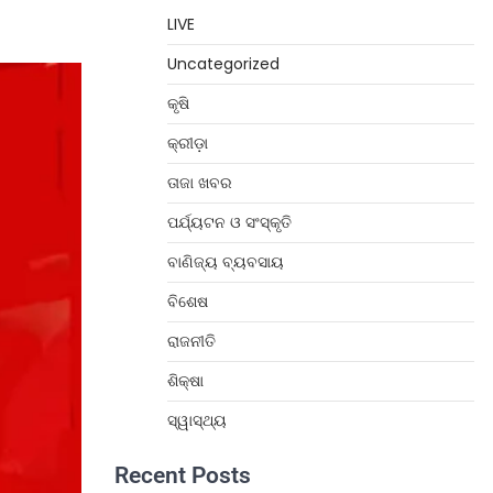
LIVE
Uncategorized
କୃଷି
କ୍ରୀଡ଼ା
ତାଜା ଖବର
ପର୍ଯ୍ୟଟନ ଓ ସଂସ୍କୃତି
ବାଣିଜ୍ୟ ବ୍ୟବସାୟ
ବିଶେଷ
ରାଜନୀତି
ଶିକ୍ଷା
ସ୍ୱାସ୍ଥ୍ୟ
Recent Posts