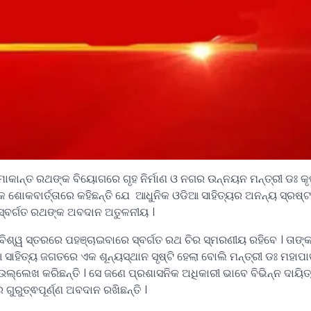
ାନ୍ତ ରଥଙ୍କ ବିୟୋଗରେ ଗୃହ ନିର୍ମାଣ ଓ ନଗର ଉନ୍ନୟନ ମନ୍ତ୍ରୀ ଡଃ କୃ
 ଶୋକବାର୍ତ୍ତାରେ କହିଛନ୍ତି ଯେ ଆଧୁନିକ ଓଡିଆ ସାହିତ୍ୟର ଅନନ୍ୟ ସ୍ରଷ୍ଟ
ସ୍ବର୍ଗତ ରଥଙ୍କ ଅବଦାନ ଅତୁଳନୀୟ ।
ୁ ବିଶ୍ୱ ସ୍ତରରେ ପହଞ୍ଚାଇବାରେ ସ୍ବର୍ଗତ ରଥ ଚିର ସ୍ମରଣୀୟ ରହିବେ । ତାଙ୍
ସାହିତ୍ୟ ଜଗତରେ ଏକ ଶୂନ୍ୟସ୍ଥାନ ସୃଷ୍ଟି ହେଲା ବୋଲି ମନ୍ତ୍ରୀ ଡଃ ମହାପା
 ଉଲ୍ଲେଖ କରିଛନ୍ତି । ସେ ଜଣେ ପ୍ରଶାସନିକ ଅଧିକାରୀ ଭାବେ ବିଭିନ୍ନ ଦାୟିତ
ଗୁରୁତ୍ଵପୂର୍ଣ୍ଣ ଅବଦାନ ରଖିଛନ୍ତି ।