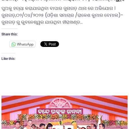
ପୁଅକୁ ହତ୍ୟା କରାଯାଇଥିବା ବାପାର ଜୁନାଗଡ଼ ଥାନା ରେ ଅଭିଯୋଗ ।
ଜୁନାଗଡ଼,୦୨/୦୪/୨୦୨୫ (ଓଡ଼ିଶା ସମାଚାର /ରାକେଶ କୁମାର ବେମାଲ)-
ଜୁନାଗଡ଼ ରୁ ଭୁବନେଶ୍ୱର ଯାଉଥିବା ହୀରାଖଣ୍ଡ…
Share this:
WhatsApp
Like this: