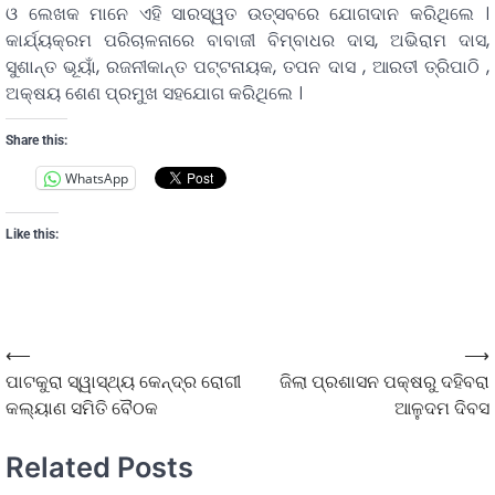
ଓ ଲେଖକ ମାନେ ଏହି ସାରସ୍ୱତ ଉତ୍ସବରେ ଯୋଗଦାନ କରିଥିଲେ ।
କାର୍ଯ୍ୟକ୍ରମ ପରିଚାଳନାରେ ବାବାଜୀ ବିମ୍ବାଧର ଦାସ, ଅଭିରାମ ଦାସ,
ସୁଶାନ୍ତ ଭୂୟାଁ, ରଜନୀକାନ୍ତ ପଟ୍ଟନାୟକ, ତପନ ଦାସ , ଆରତୀ ତ୍ରିପାଠି ,
ଅକ୍ଷୟ ଶେଣ ପ୍ରମୁଖ ସହଯୋଗ କରିଥିଲେ ।
Share this:
WhatsApp
Like this:
⟵
⟶
ପାଟକୁରା ସ୍ୱାସ୍ଥ୍ୟ କେନ୍ଦ୍ର ରୋଗୀ
ଜିଲା ପ୍ରଶାସନ ପକ୍ଷରୁ ଦହିବରା
କଲ୍ୟାଣ ସମିତି ବୈଠକ
ଆଳୁଦମ ଦିବସ
Related Posts