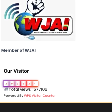
Member of WJAI
Our Visitor
3
0
3
9
3
4
Total views : 577106
Powered By
WPS Visitor Counter