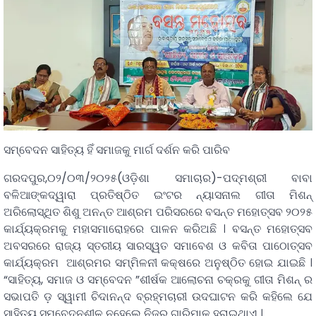
ସମ୍ବେଦନ ସାହିତ୍ୟ ହିଁ ସମାଜକୁ ମାର୍ଗ ଦର୍ଶନ କରି ପାରିବ
ଗରଦପୁର,୦୨/୦୩/୨୦୨୫(ଓଡ଼ିଶା ସମାଚାର)-ପଦ୍ମଶ୍ରୀ ବାବା
ବଳିଆଙ୍କଦ୍ୱାରା ପ୍ରତିଷ୍ଠିତ ଇଂଟର ନ୍ୟାସନାଲ ଗୀତା ମିଶନ୍
ଅରିଲୋସ୍ଥିତ ଶିଶୁ ଅନନ୍ତ ଆଶ୍ରମ ପରିସରରେ ବସନ୍ତ ମହୋତ୍ସବ ୨୦୨୫
କାର୍ଯ୍ୟକ୍ରମକୁ ମହାସମାରୋହରେ ପାଳନ କରିଅଛି । ବସନ୍ତ ମହୋତ୍ସବ
ଅବସରରେ ରାଜ୍ୟ ସ୍ତରୀୟ ସାରସ୍ୱତ ସମାବେଶ ଓ କବିତା ପାଠୋତ୍ସବ
କାର୍ଯ୍ୟକ୍ରମ ଆଶ୍ରମର ସମ୍ମିଳନୀ କକ୍ଷରେ ଅନୁଷ୍ଠିତ ହୋଇ ଯାଇଛି ।
“ସାହିତ୍ୟ, ସମାଜ ଓ ସମ୍ବେଦନ ”ଶୀର୍ଷକ ଆଲୋଚନା ଚକ୍ରକୁ ଗୀତା ମିଶନ୍ ର
ସଭାପତି ଡ଼ ସ୍ୱାମୀ ଚିଦାନନ୍ଦ ବ୍ରହ୍ମଚାରୀ ଉଦଘାଟନ କରି କହିଲେ ଯେ
ସାହିତ୍ୟ ସମ୍ବେଦନଶୀଳ ନହେଲେ ନିଜର ଗାରିମାକୁ ହରାଇଥାଏ ।