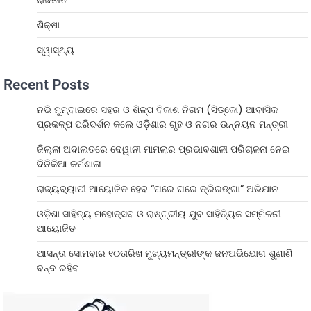
ରାଜନୀତି
ଶିକ୍ଷା
ସ୍ୱାସ୍ଥ୍ୟ
Recent Posts
ନଭି ମୁମ୍ବାଇରେ ସହର ଓ ଶିଳ୍ପ ବିକାଶ ନିଗମ (ସିଡ୍‌କୋ) ଆବାସିକ
ପ୍ରକଳ୍ପ ପରିଦର୍ଶନ କଲେ ଓଡ଼ିଶାର ଗୃହ ଓ ନଗର ଉନ୍ନୟନ ମନ୍ତ୍ରୀ
ଜିଲ୍ଲା ଅଦାଲତରେ ଦେୱାନୀ ମାମଲାର ପ୍ରଭାବଶାଳୀ ପରିଚାଳନା ନେଇ
ଦିନିକିଆ କର୍ମଶାଳା
ରାଜ୍ୟବ୍ୟାପୀ ଆୟୋଜିତ ହେବ “ଘରେ ଘରେ ତ୍ରିରଙ୍ଗା” ଅଭିଯାନ
ଓଡ଼ିଶା ସାହିତ୍ୟ ମହୋତ୍ସବ ଓ ରାଷ୍ଟ୍ରୀୟ ଯୁବ ସାହିତ୍ୟିକ ସମ୍ମିଳନୀ
ଆୟୋଜିତ
ଆସନ୍ତା ସୋମବାର ୧୦ତାରିଖ ମୁଖ୍ୟମନ୍ତ୍ରୀଙ୍କ ଜନଅଭିଯୋଗ ଶୁଣାଣି
ବନ୍ଦ ରହିବ