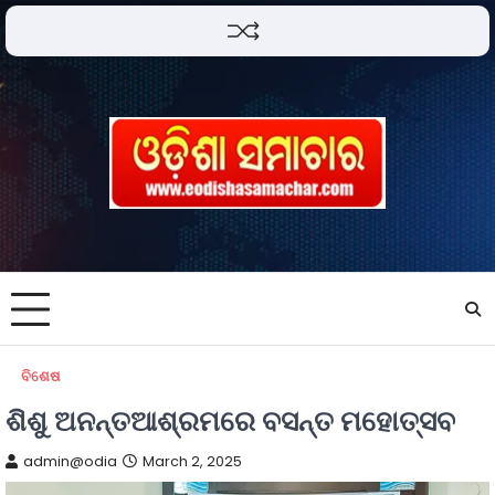
ବିଶେଷ
ଶିଶୁ ଅନନ୍ତଆଶ୍ରମରେ ବସନ୍ତ ମହୋତ୍ସବ
admin@odia
March 2, 2025