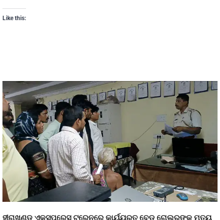
Like this:
ହୀରାଖଣ୍ଡ ଏକ୍ସପ୍ରେସ ଟ୍ରେନରେ କାର୍ୟ୍ୟରତ ବେଡ଼ ରୋଲରଙ୍କ ମୃତ୍ୟୁ