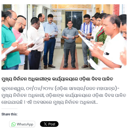
ମୁଖ୍ୟ ନିର୍ବାଚନ ଅଧିକାରୀଙ୍କ କାର୍ଯ୍ୟାଳୟରେ ଓଡ଼ିଶା ଦିବସ ପାଳିତ
ଭୁବନେଶ୍ୱର, ୦୧/୦୪/୨୦୨୪ (ଓଡ଼ିଶା ସମାଚାର/ରଜତ ମହାପାତ୍ର)-
ମୁଖ୍ୟ ନିର୍ବାଚନ ଅଧିକାରୀ, ଓଡ଼ିଶାଙ୍କ କାର୍ଯ୍ୟାଳୟରେ ଓଡ଼ିଶା ଦିବସ ପାଳିତ
ହୋଇଯାଇଛି । ଏହି ଅବସରରେ ମୁଖ୍ୟ ନିର୍ବାଚନ ଅଧିକାରୀ…
Share this:
WhatsApp