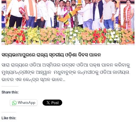
ସତ୍ୟଭାମାପୁରରେ ରାଜ୍ୟ ସ୍ତରୀୟ ଓଡ଼ିଶା ଦିବସ ପାଳନ
ସାରା ରାଜ୍ୟରେ ଓଡିଆ ଅସ୍ମିତାର ଉତ୍ସବ ଓଡିଆ ପକ୍ଷ ପାଳନ କରିବାକୁ
ମୁଖ୍ୟମନ୍ତ୍ରୀଙ୍କ ଆହ୍ୱାନ ମଧୁବାବୁଙ୍କ ଜନ୍ମପୀଠକୁ ଓଡିଆ ଜାତୀୟତା
ଭାବର ଏକ କେନ୍ଦ୍ର ସ୍ଥଳ ଭାବେ…
Share this:
WhatsApp
Like this: