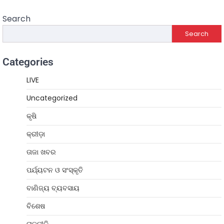
Search
Search
Categories
LIVE
Uncategorized
କୃଷି
କ୍ରୀଡ଼ା
ତାଜା ଖବର
ପର୍ଯ୍ୟଟନ ଓ ସଂସ୍କୃତି
ବାଣିଜ୍ୟ ବ୍ୟବସାୟ
ବିଶେଷ