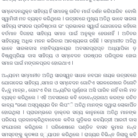
ସମ୍ବେଦନଯୁକ୍ତ ସାହିତ୍ୟ ହିଁ ସମାଜକୁ ଉଚିତ ମାର୍ଗ ଦର୍ଶନ କରିପାରିବ ବୋଲି
ସ୍ୱାମିଜୀ ମତ ବ୍ୟକ୍ତ କରିଥିଲେ । ଉତ୍ସବରେ ମୁଖ୍ୟ ଅତିଥି ଭାବେ ସାରଳା
ସାହିତ୍ୟ ସଂସଦର ପ୍ରତିଷ୍ଠାତା ଇଂ ପ୍ରଭାକର ସ୍ୱାଇଁ ଯୋଗଦେଇ କହିଲେ
ବର୍ତମାନ ଦିଗହରା ସାହିତ୍ୟ ସମାଜ ପାଇଁ ଅନୁକୂଳ ହେଉନାହିଁ । ଅତିତର
ସାହିତ୍ୟକୁ ଅଧିକ ମନନ କରିବାର ଆବଶ୍ୟକତା ରହିଛି । ସମ୍ମାନୀତ ଅତିଥି
ଭାବେ ସାରଳାଦାସ ମହାବିଦ୍ୟାଳୟର ଅବସରପ୍ରାପ୍ତ ଅଧ୍ୟାପିକା ଡ଼
ବିଷ୍ଣୁପ୍ରିୟା ଦାସ ସାହିତ୍ୟ ଓ ସମ୍ବେଦନ ପରଷ୍ପର ପରିପୂରକ ହୋଇ
ସମାଜ ପାଇଁ ମଙ୍ଗଳପ୍ରଦ ହୋଇଥାଏ ।
ଅନ୍ୟତମ ସମ୍ମାନୀତ ଅତିଥି ସାରସ୍ୱତ ସାଧକ ନବଘନ ନାୟକ ଉତ୍ସବରେ
ଯୋଗଦେଇ ସାହିତ୍ୟ ,ସମାଜ ଓ ସମ୍ବେଦନ ଗୋଟିଏ ସରଳରେଖାର ତିନୋଟି
ବିନ୍ଦୁ ମାତ୍ର , ଗୋଟଏ ବିନା ଅନ୍ୟଟିର ପୂର୍ଣ୍ଣତା ଅସି ପାରିବ ନାହିଁ ବାଲି ମତ
ବ୍ୟକ୍ତ କରିଥିଲେ । ଏହି ଅବସରରେ କବି ଦେବେନ୍ଦ୍ରନାଥ କରଙ୍କ ରଚିତ
କାବ୍ୟ “ଜଣେ ଅସ୍ପୃଶ୍ୟର ଦିନ ଲିପ”ି ଅତିଥି ମାନଙ୍କ ଦ୍ୱାରା ଲୋକାର୍ପିତ
ହୋଇଥିଲା । ପ୍ରାରମ୍ଭରେ ଡ଼ାକ୍ତର ସତ୍ୟ କାନୁନଗୋ ଅତିଥି ମାନଙ୍କ
ପରିଚୟ ପ୍ରଦାନକ୍ରିଥିବାବେଳେ କବିତା ଗୁଡ଼ିକର କବୟିତ୍ରୀ ଆରତୀ ଦାସ
ସଂଯୋଜନା କରିଥିଲେ । ପରିଶେଷରେ ପଣ୍ଡିତ ବାସବ କୁମାର ନନ୍ଦ
ସମସ୍ତଙ୍କୁ କୃତଜ୍ଞତା ଜ୍୍ୟାପନ କରିଥିଲେ । ରାଜ୍ୟର ବିଭିନ୍ନ ଜିଲାରୁ କବି