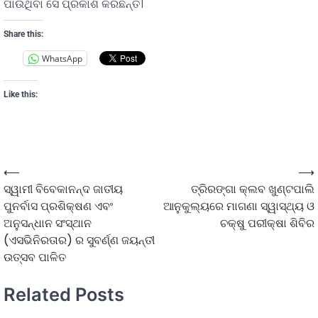
ପାଉଥିବା ସେ ପ୍ରକାଶ କରିଛନ୍ତି।
Share this:
WhatsApp
Like this:
⟵
⟶
ସ୍ୱାମୀ ବିବେକାନନ୍ଦ ଜାତୀୟ
ତ୍ରିରଙ୍ଗା କ୍ଲବ ଖୁଣ୍ଟପାଲି
ପୁନର୍ବାସ ପ୍ରଶିକ୍ଷଣ ଏବଂ
ଆନୁକୁଲ୍ୟରେ ମାଗଣା ସ୍ୱାସ୍ଥ୍ୟ ଓ
ଅନୁସନ୍ଧାନ ସଂସ୍ଥାନ
ଚକ୍ଷୁ ପରୀକ୍ଷା ଶିବିର
(ଏସଭିନିରତାର) ର ସୁବର୍ଣ୍ଣ ଜୟନ୍ତୀ
ଉତ୍ସବ ପାଳିତ
Related Posts