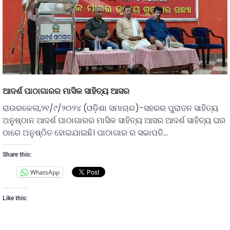
ଆଦର୍ଶ ପାଠାଗାରର ମାସିକ ସାହିତ୍ୟ ଆସର
ରାଉରକେଲା,୨୧/୯/୨୦୨୪ (ଓଡ଼ିଶା ସମାଚାର)-ସହରର ପୁରାତନ ସାହିତ୍ୟ
ଅନୁଷ୍ଠାନ ଆଦର୍ଶ ପାଠାଗାରର ମାସିକ ସାହିତ୍ୟ ଆସର ଆଦର୍ଶ ସାହିତ୍ୟ ଘର
ଠାରେ ଅନୁଷ୍ଠିତ ହୋଇଯାଇଛି। ପାଠାଗାର ର ସଭାପତି…
Share this:
WhatsApp
Like this: