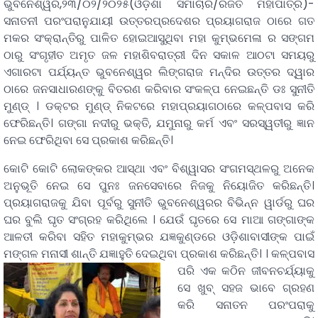
ଭୁବନେଶ୍ୱର,୨୩/୦୨/୨୦୨୫(ଓଡ଼ିଶା ସମାଚାର/ରଜତ ମହାପାତ୍ର)-
ସନାତନୀ ପରଂପରାନୁଯାୟୀ ଉତ୍ତରପ୍ରଦେଶର ପ୍ରୟାଗରାଜ ଠାରେ ଗତ
ମକର ସଂକ୍ରାନ୍ତିରୁ ପାଳିତ ହୋଇଆସୁଥିବା ମହା କୁମ୍ଭମେଳା ର ସଙ୍ଗମ
ଠାରୁ ସଂଗୃହୀତ ଅମୃତ ଜଳ ମହାଶିବରାତ୍ରୀ ଦିନ ସକାଳ ଆଠଟା ସମୟରୁ
ଏଗାରଟା ପର୍ଯ୍ୟନ୍ତ ଭୁବନେଶ୍ୱର ଲିଙ୍ଗରାଜ ମନ୍ଦିର ଉତ୍ତର ଦ୍ୱାର
ଠାରେ ଜନସାଧାରଣଙ୍କୁ ବିତରଣ କରିବାର ସଂକଳ୍ପ ନେଇଛନ୍ତି ଡଃ ସୁନୀତି
ମୁଣ୍ଡ୍‌ । ଡକ୍ଟର ମୁଣ୍ଡ୍ ନିକଟରେ ମହାପ୍ରୟାଗଠାରେ କଳ୍ପବାସ କରି
ଫେରିଛନ୍ତି। ଗଙ୍ଗା ନଦୀରୁ ଭକ୍ତି, ଯମୁନାରୁ କର୍ମ ଏବଂ ସରସ୍ୱତୀରୁ ଜ୍ଞାନ
ନେଇ ଫେରିଥିବା ସେ ପ୍ରକାଶ କରିଛନ୍ତି।
କୋଟି କୋଟି ଲୋକଙ୍କର ଆସ୍ଥା ଏବଂ ବିଶ୍ୱାସର ସଂଗମସ୍ଥଳରୁ ଅନେକ
ଅନୁଭୂତି ନେଇ ସେ ପୁନଃ ଜନସେବାରେ ନିଜକୁ ନିୟୋଜିତ କରିଛନ୍ତି।
ପ୍ରୟାଗରାଜକୁ ଯିବା ପୂର୍ବରୁ ସୁନୀତି ଭୁବନେଶ୍ୱରର ବିଭିନ୍ନ ୱାର୍ଡରୁ ଘର
ଘର ବୁଲି ଘୃତ ସଂଗ୍ରହ କରିଥିଲେ । ଯେଉଁ ଘୃତରେ ସେ ମାଆ ଗଙ୍ଗାଙ୍କ
ଆଳତୀ କରିବା ସହିତ ମହାକୁମ୍ଭର ଯଜ୍ଞକୁଣ୍ଡରେ ଓଡ଼ିଶାବାସୀଙ୍କ ପାଇଁ
ମଙ୍ଗଳ ମନାସୀ ଶାନ୍ତି ଯଜ୍ଞାହୁତି ଦେଇଥିବା ପ୍ରକାଶ କରିଛନ୍ତି। ।
କଳ୍ପବାସ
ପରି ଏକ କଠିନ ଜୀବନଚର୍ଯ୍ୟାକୁ
ସେ ଖୁବ୍ ସହଜ ଭାବେ ଗ୍ରହଣ
କରି ସନାତନ ପରଂପରାକୁ