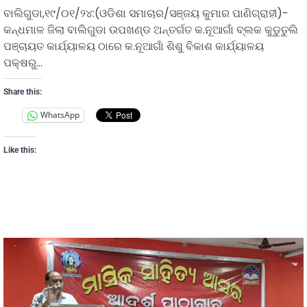
ବାଲିଗୁଡା,୧୯/୦୧/୨୪:(ଓଡିଶା ସମାଚାର/ସଞ୍ଜୟ କୁମାର ପାଣିଗ୍ରାହୀ)-
କନ୍ଧମାଳ ଜିଲା ବାଲିଗୁଡା ଉପଖଣ୍ଡ ଅନ୍ତର୍ଗତ କ.ନୂଆଗାଁ ବ୍ଲକ କୁଡୁତୁଲି
ପଞ୍ଚାୟତ କାର୍ଯ୍ୟାଳୟ ଠାରେ କ.ନୂଆଗାଁ ଶିଶୁ ବିକାଶ କାର୍ଯ୍ୟାଳୟ
ପକ୍ଷରୁ…
Share this:
WhatsApp
Like this: