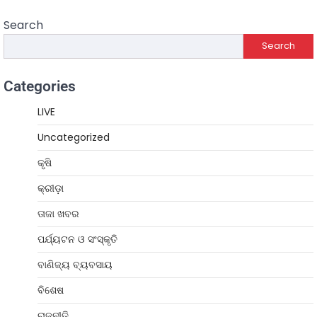
Search
Search
Categories
LIVE
Uncategorized
କୃଷି
କ୍ରୀଡ଼ା
ତାଜା ଖବର
ପର୍ଯ୍ୟଟନ ଓ ସଂସ୍କୃତି
ବାଣିଜ୍ୟ ବ୍ୟବସାୟ
ବିଶେଷ
ରାଜନୀତି