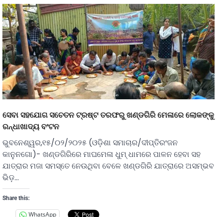
ସେବା ସହଯୋଗ ସଚେତନ ଟ୍ରଷ୍ଟ ତରଫରୁ ଖଣ୍ଡଗିରି ମେଳାରେ ଲୋକଙ୍କୁ
ରନ୍ଧାଖାଦ୍ୟ ବଂଟନ
ଭୁବନେଶ୍ୱର,୧୫/୦୨/୨୦୨୫ (ଓଡ଼ିଶା ସମାଚାର/ଦୀପ୍ତିରଂଜନ
କାନୁନଗୋ)- ଖଣ୍ଡଗିରିରେ ମାଘମେଳା ଧୁମ୍ ଧାମରେ ପାଳନ ହେବା ସହ
ଯାତ୍ରାର ମଜା ସମସ୍ତେ ନେଉଥିବା ବେଳେ ଖଣ୍ଡଗିରି ଯାତ୍ରାରେ ଅସମ୍ଭବ
ଭିଡ଼…
Share this:
WhatsApp