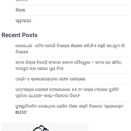
ଶିକ୍ଷା
ସ୍ୱାସ୍ଥ୍ୟ
Recent Posts
ରେଭେନ୍ସା : ଜଟିଳ ହେଉଛି ବିଧାୟକ ଶିକ୍ଷକ କଳି,କିଏ କହୁଛି ସତ,ରୁଟା ନାଁ
ବିଧାୟକ
କଟକ ଜିଲ୍ଲା ବିଜେଡ଼ି ସଂଗଠନ କେବଳ ଚୌଦ୍ୱାର – କଟକ ରେ ସୀମିତ,
ବାପପୁଅ ଙ୍କ ପଛରେ ପୁରା ଟିମ୍!
ଅଗ୍ନି-୪ କ୍ଷେପଣାସ୍ତ୍ରର ସଫଳ ପରୀକ୍ଷଣ
ପଟ୍ଟନାୟକ ପୋଖରୀ ନବୀକରଣରେ ୫୫.୬୯ ଲକ୍ଷ ଟଙ୍କାର ଦୁର୍ନୀତି:
ପୂର୍ବତନ ଯନ୍ତ୍ରୀ-ଏମ୍‌ଇ-ଠିକାଦାର ଗିରଫ
ଦୁଃସ୍ଥିତିଜନିତ ଦେଶାନ୍ତର ରୋକିବ ମିଶନ ଶକ୍ତି ବିଭାଗର ‘ପ୍ରୋଜେକ୍ଟ
BLESS’