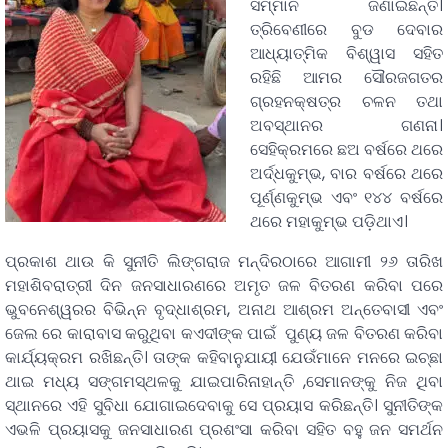
ସମ୍ମାନ ଜଣାଇଛନ୍ତି।
ତ୍ରିବେଣୀରେ ବୁଡ ଦେବାର
ଆଧ୍ୟାତ୍ମିକ ବିଶ୍ୱାସ ସହିତ
ରହିଛି ଆମର ସୌରଜଗତର
ଗ୍ରହନକ୍ଷତ୍ର ଚଳନ ତଥା
ଅବସ୍ଥାନର ଗଣନା।
ସେହିକ୍ରମରେ ଛଅ ବର୍ଷରେ ଥରେ
ଅର୍ଦ୍ଧକୁମ୍ଭ, ବାର ବର୍ଷରେ ଥରେ
ପୂର୍ଣ୍ଣକୁମ୍ଭ ଏବଂ ୧୪୪ ବର୍ଷରେ
ଥରେ ମହାକୁମ୍ଭ ପଡ଼ିଥାଏ।
ପ୍ରକାଶ ଥାଉ କି ସୁନୀତି ଲିଙ୍ଗରାଜ ମନ୍ଦିରଠାରେ ଆଗାମୀ ୨୬ ତାରିଖ
ମହାଶିବରାତ୍ରୀ ଦିନ ଜନସାଧାରଣରେ ଅମୃତ ଜଳ ବିତରଣ କରିବା ପରେ
ଭୁବନେଶ୍ୱରର ବିଭିନ୍ନ ବୃଦ୍ଧାଶ୍ରମ, ଅନାଥ ଆଶ୍ରମ ଅନ୍ତେବାସୀ ଏବଂ
ଜେଲ ରେ କାରାବାସ କରୁଥିବା କଏଦୀଙ୍କ ପାଇଁ ପୁଣ୍ୟ ଜଳ ବିତରଣ କରିବା
କାର୍ଯ୍ୟକ୍ରମ ରଖିଛନ୍ତି। ତାଙ୍କ କହିବାନୁଯାୟୀ ଯେଉଁମାନେ ମନରେ ଇଚ୍ଛା
ଥାଇ ମଧ୍ୟ ସଙ୍ଗମସ୍ଥଳକୁ ଯାଇପାରିନାହାନ୍ତି ,ସେମାନଙ୍କୁ ନିଜ ଥିବା
ସ୍ଥାନରେ ଏହି ସୁବିଧା ଯୋଗାଇଦେବାକୁ ସେ ପ୍ରୟାସ କରିଛନ୍ତି। ସୁନୀତିଙ୍କ
ଏଭଳି ପ୍ରୟାସକୁ ଜନସାଧାରଣ ପ୍ରଶଂସା କରିବା ସହିତ ବହୁ ଜନ ସମର୍ଥନ