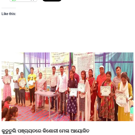
Like this:
କୁଡୁତୁଲି ପଞ୍ଚାୟତରେ କିଶୋରୀ ମେଳା ଆୟୋଜିତ