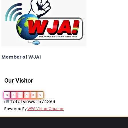
Member of WJAI
Our Visitor
3
0
1
9
0
3
Total views : 574389
Powered By
WPS Visitor Counter