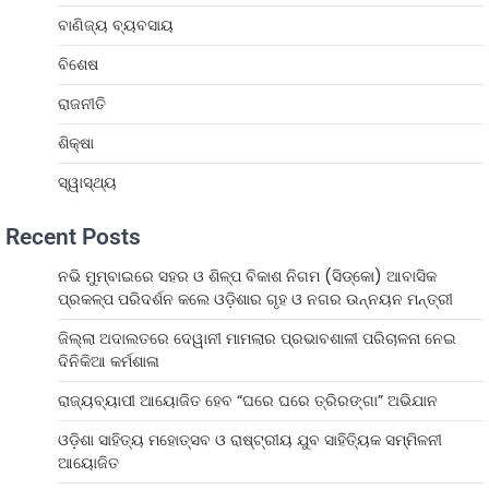
ବାଣିଜ୍ୟ ବ୍ୟବସାୟ
ବିଶେଷ
ରାଜନୀତି
ଶିକ୍ଷା
ସ୍ୱାସ୍ଥ୍ୟ
Recent Posts
ନଭି ମୁମ୍ବାଇରେ ସହର ଓ ଶିଳ୍ପ ବିକାଶ ନିଗମ (ସିଡ୍‌କୋ) ଆବାସିକ
ପ୍ରକଳ୍ପ ପରିଦର୍ଶନ କଲେ ଓଡ଼ିଶାର ଗୃହ ଓ ନଗର ଉନ୍ନୟନ ମନ୍ତ୍ରୀ
ଜିଲ୍ଲା ଅଦାଲତରେ ଦେୱାନୀ ମାମଲାର ପ୍ରଭାବଶାଳୀ ପରିଚାଳନା ନେଇ
ଦିନିକିଆ କର୍ମଶାଳା
ରାଜ୍ୟବ୍ୟାପୀ ଆୟୋଜିତ ହେବ “ଘରେ ଘରେ ତ୍ରିରଙ୍ଗା” ଅଭିଯାନ
ଓଡ଼ିଶା ସାହିତ୍ୟ ମହୋତ୍ସବ ଓ ରାଷ୍ଟ୍ରୀୟ ଯୁବ ସାହିତ୍ୟିକ ସମ୍ମିଳନୀ
ଆୟୋଜିତ