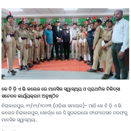
କେ ବି ଡ଼ି ଏ ଭି କଲେଜ ରେ ମାନସିକ ସ୍ୱାସ୍ଥ୍ୟ ଓ ପ୍ରାଥମିକ ଚିକିତ୍ସା
ସଚେତନ କାର୍ୟ୍ୟକ୍ରମ ଅନୁଷ୍ଠିତ
ନିରାକାରପୁର, ୨୨/୧୨/୨୦୨୩ (ଓଡ଼ିଶା ସମାଚାର)- ଆଜି କେ ବି ଡ଼ି ଏ ଭି
କଲେଜ ନିରାକାରପୁର, ଖୋର୍ଦ୍ଧା ରେ ଦି ସୁପରଇଗୋ ଫାଉଂଡେସନ ତରଫରୁ
ମାନସିକ ସ୍ୱାସ୍ଥ୍ୟ…