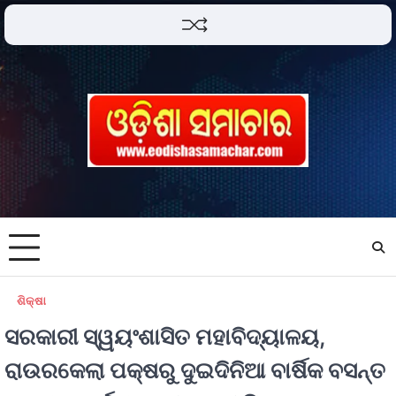
ଶିକ୍ଷା
ସରକାରୀ ସ୍ୱୟଂଶାସିତ ମହାବିଦ୍ୟାଳୟ,
ରାଉରକେଲା ପକ୍ଷରୁ ଦୁଇଦିନିଆ ବାର୍ଷିକ ବସନ୍ତ