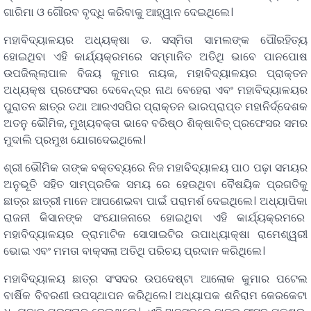
ଗାରିମା ଓ ଗୌରବ ବୃଦ୍ଧି କରିବାକୁ ଆହ୍ୱାନ ଦେଇଥିଲେ।
ମହାବିଦ୍ୟାଳୟର ଅଧ୍ୟକ୍ଷା ଡ. ସସ୍ମିତା ସାମଲଙ୍କ ପୌରହିତ୍ୟ
ହୋଇଥିବା ଏହି କାର୍ଯ୍ୟକ୍ରମରେ ସମ୍ମାନିତ ଅତିଥି ଭାବେ ପାନପୋଷ
ଉପଜିଲ୍ଲାପାଳ ବିଜୟ କୁମାର ନାୟକ, ମହାବିଦ୍ୟାଳୟର ପ୍ରାକ୍ତନ
ଅଧ୍ୟକ୍ଷ ପ୍ରଫେସର ଦେବେନ୍ଦ୍ର ନାଥ ବେହେରା ଏବଂ ମହାବିଦ୍ୟାଳୟର
ପୁରାତନ ଛାତ୍ର ତଥା ଆରଏସପିର ପ୍ରାକ୍ତନ ଭାରପ୍ରାପ୍ତ ମହାନିର୍ଦ୍ଦେଶକ
ଅତନୁ ଭୌମିକ, ମୁଖ୍ୟବକ୍ତା ଭାବେ ବରିଷ୍ଠ ଶିକ୍ଷାବିତ୍‌ ପ୍ରଫେସର ସମର
ମୁଦାଲି ପ୍ରମୁଖ ଯୋଗଦେଇଥିଲେ।
ଶ୍ରୀ ଭୌମିକ ତାଙ୍କ ବକ୍ତବ୍ୟରେ ନିଜ ମହାବିଦ୍ୟାଳୟ ପାଠ ପଢ଼ା ସମୟର
ଅନୁଭୂତି ସହିତ ସାମ୍ପ୍ରତିକ ସମୟ ରେ ହେଉଥିବା ବୈଷୟିକ ପ୍ରଗତିକୁ
ଛାତ୍ର ଛାତ୍ରୀ ମାନେ ଆପଣେଇବା ପାଇଁ ପରାମର୍ଶ ଦେଇଥିଲେ। ଅଧ୍ୟାପିକା
ରାଜନୀ କିସାନଙ୍କ ସଂଯୋଜନାରେ ହୋଇଥିବା ଏହି କାର୍ଯ୍ୟକ୍ରମରେ
ମହାବିଦ୍ୟାଳୟର ଡ୍ରାମାଟିକ ସୋସାଇଟିର ଉପାଧ୍ୟାକ୍ଷା ରାମେଶ୍ୱରୀ
ଭୋଇ ଏବଂ ମମତା ବାକ୍ସଲା ଅତିଥି ପରିଚୟ ପ୍ରଦାନ କରିଥିଲେ।
ମହାବିଦ୍ୟାଳୟ ଛାତ୍ର ସଂସଦର ଉପଦେଷ୍ଟା ଆଲୋକ କୁମାର ପଟେଲ
ବାର୍ଷିକ ବିବରଣୀ ଉପସ୍ଥାପନ କରିଥିଲେ। ଅଧ୍ୟାପକ ଶନିରାମ କେରକେଟା