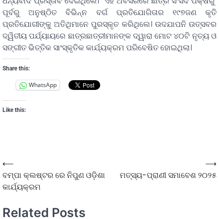
ଧନ୍ୟବାଦ ପ୍ରସ୍ତାବ ଦେଇଥିଲେ। ଏହି ଅବସରରେ ଛାତ୍ର ସଂସଦ ପକ୍ଷରୁ
ପୂର୍ବରୁ ଅନୁଷ୍ଠିତ ବିଭିନ୍ନ ବର୍ଗ ପ୍ରତିଯୋଗିତାର ୧୯୭ଜଣ କୃତି
ପ୍ରତିଯୋଗୀଙ୍କୁ ଅତିଥିମାନେ ପୁରସ୍କୃତ କରିଥିଲେ। ଉଦଯାପନି ଉତ୍ସବର
ଦ୍ୱିତୀୟ ପର୍ଯ୍ୟାୟରେ ଛାତ୍ରଛାତ୍ରୀମାନଙ୍କ ଦ୍ୱାରା ମୋଟ ୪୦ଟି ନୃତ୍ୟ ଓ
ସଙ୍ଗୀତ ଭିତ୍ତିକ ସାଂସ୍କୃତିକ କାର୍ଯ୍ୟକ୍ରମ ପରିବେଷିତ ହୋଇଥିଲା।
Share this:
WhatsApp
Like this:
⟵
⟶
ବମ୍ପା କ୍ଲଷ୍ଟର ରେ ନିପୁଣ ଓଡ଼ିଶା
ମତ୍ସ୍ୟ-ପ୍ରାଣୀ ସମାବେଶ ୨୦୨୫
କାର୍ଯ୍ୟକ୍ରମ
Related Posts