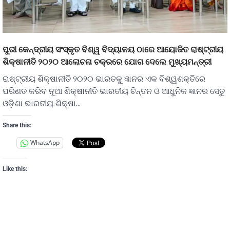
ପୁରୀ କେନ୍ଦ୍ରୀୟ ସଂସ୍କୃତ ବିଶ୍ୱ ବିଦ୍ୟାଳୟ ଠାରେ ଆୟୋଜିତ ରାଷ୍ଟ୍ରୀୟ
ଶିକ୍ଷାନୀତି ୨୦୨୦ ଆଲୋଚନା ଚକ୍ରରେ ଯୋଗ ଦେଲେ ମୁଖ୍ୟମନ୍ତ୍ରୀ
ରାଷ୍ଟ୍ରୀୟ ଶିକ୍ଷାନୀତି ୨୦୨୦ ଭାରତକୁ ଜ୍ଞାନର ଏକ ବିଶ୍ୱଶକ୍ତିରେ
ପରିଣତ କରିବ ନୂଆ ଶିକ୍ଷାନୀତି ଭାରତୀୟ ଚିନ୍ତନ ଓ ଆଧୁନିକ ଜ୍ଞାନର ସେତୁ
ଓଡ଼ିଶା ଭାରତୀୟ ଶିକ୍ଷା…
Share this:
WhatsApp
Like this: