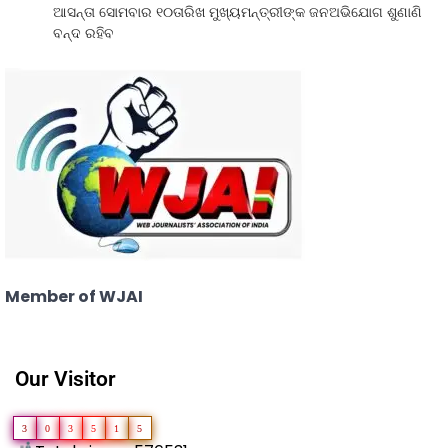
ଆସନ୍ତା ସୋମବାର ୧୦ତାରିଖ ମୁଖ୍ୟମନ୍ତ୍ରୀଙ୍କ ଜନଅଭିଯୋଗ ଶୁଣାଣି
ବନ୍ଦ ରହିବ
Member of WJAI
Our Visitor
3
0
3
5
1
5