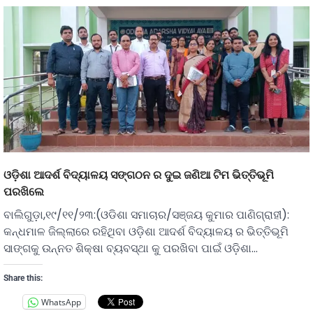
ଓଡ଼ିଶା ଆଦର୍ଶ ବିଦ୍ୟାଳୟ ସଙ୍ଗଠନ ର ଦୁଇ ଜଣିଆ ଟିମ ଭିତ୍ତିଭୂମି
ପରଖିଲେ
ବାଲିଗୁଡ଼ା,୧୯/୧୧/୨୩:(ଓଡିଶା ସମାଚାର/ସଞ୍ଜୟ କୁମାର ପାଣିଗ୍ରାହୀ):
କନ୍ଧମାଳ ଜିଲ୍ଲାରେ ରହିଥିବା ଓଡ଼ିଶା ଆଦର୍ଶ ବିଦ୍ୟାଳୟ ର ଭିତ୍ତିଭୂମି
ସାଙ୍ଗକୁ ଉନ୍ନତ ଶିକ୍ଷା ବ୍ୟବସ୍ଥା କୁ ପରଖିବା ପାଇଁ ଓଡ଼ିଶା…
Share this:
WhatsApp