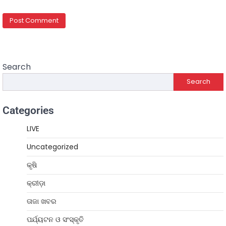
Search
Search
Categories
LIVE
Uncategorized
କୃଷି
କ୍ରୀଡ଼ା
ତାଜା ଖବର
ପର୍ଯ୍ୟଟନ ଓ ସଂସ୍କୃତି