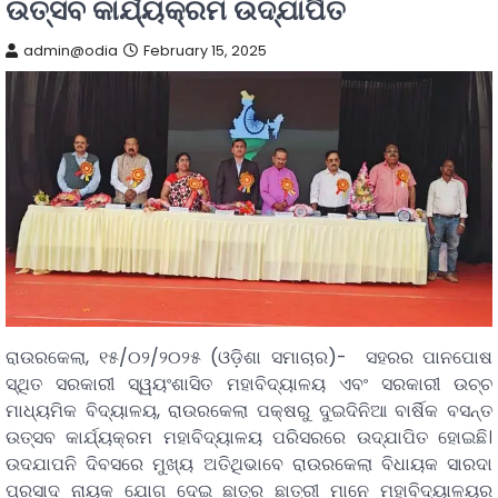
ଉତ୍ସବ କାର୍ଯ୍ୟକ୍ରମ ଉଦ୍‌ଯାପିତ
admin@odia
February 15, 2025
ରାଉରକେଲା, ୧୫/୦୨/୨୦୨୫ (ଓଡ଼ିଶା ସମାଚାର)- ସହରର ପାନପୋଷ
ସ୍ଥିତ ସରକାରୀ ସ୍ୱୟଂଶାସିତ ମହାବିଦ୍ୟାଳୟ ଏବଂ ସରକାରୀ ଉଚ୍ଚ
ମାଧ୍ୟମିକ ବିଦ୍ୟାଳୟ, ରାଉରକେଲା ପକ୍ଷରୁ ଦୁଇଦିନିଆ ବାର୍ଷିକ ବସନ୍ତ
ଉତ୍ସବ କାର୍ଯ୍ୟକ୍ରମ ମହାବିଦ୍ୟାଳୟ ପରିସରରେ ଉଦ୍‌ଯାପିତ ହୋଇଛି।
ଉଦଯାପନି ଦିବସରେ ମୁଖ୍ୟ ଅତିଥିଭାବେ ରାଉରକେଲା ବିଧାୟକ ସାରଦା
ପ୍ରସାଦ ନାୟକ ଯୋଗ ଦେଇ ଛାତ୍ର ଛାତ୍ରୀ ମାନେ ମହାବିଦ୍ୟାଳୟର