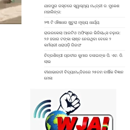
ଯାଜପୁର ଗସ୍ତରେ ସ୍ୱାସ୍ଥ୍ୟ ମନ୍ତ୍ରୀ ଡ. ମୁକେଶ
ମହାଲିଙ୍ଗ:
୨୩ ଟି ଔଷଧର ଖୁଚୁରା ମୂଲ୍ୟ ଧାର୍ଯ୍ୟ
ରାଉରକେଲା ଆରଟିଓ ଅଫିସ୍‌ରେ ଭିଜିଲାନ୍ସ ଚଢ଼ାଉ:
୨୬ ହଜାର ଟଙ୍କା ଲାଞ୍ଚ ନେଉଥିବା ବେଳେ ୨
କର୍ମଚାରୀ ଧରାପଡ଼ି ଗିରଫ
ଚିତ୍ରଶିଳ୍ପୀ ପ୍ରବୀର କୁମାର ଦଳାଇଙ୍କ ପି. ଏଚ. ଡି.
ଲାଭ
ବୀଣାଭାରତୀ ବିଦ୍ୟାମନ୍ଦିରରେ ୨୫ତମ ବାର୍ଷିକ ବିଜ୍ଞାନ
ମେଳା