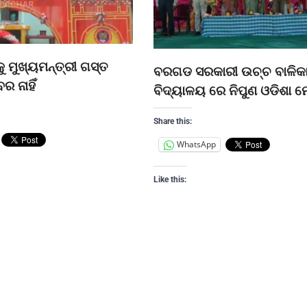
ୁ ମୁଖ୍ୟମନ୍ତ୍ରୀ ଗସ୍ତ
ବରଗଡ ସରକାରୀ ଉଚ୍ଚ ବାଳିକ
ର ନାହିଁ
ବିଦ୍ୟାଳୟ ରେ ନିପୁଣ ଓଡିଶା ମ
Share this:
WhatsApp
Like this: