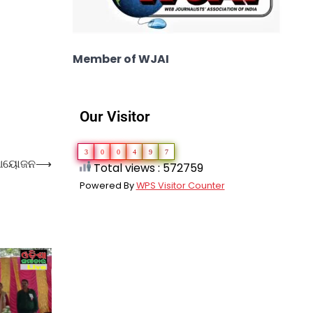
Member of WJAI
Our Visitor
3
0
0
4
9
7
 ଆୟୋଜନ
⟶
Total views : 572759
Powered By
WPS Visitor Counter