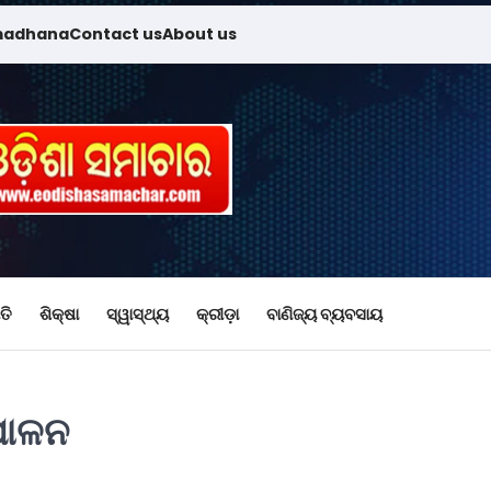
madhana
Contact us
About us
ତି
ଶିକ୍ଷା
ସ୍ୱାସ୍ଥ୍ୟ
କ୍ରୀଡ଼ା
ବାଣିଜ୍ୟ ବ୍ୟବସାୟ
ପାଳନ