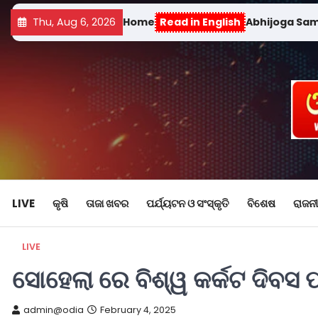
Thu, Aug 6, 2026
Home
Read in English
Abhijoga Sa
LIVE
କୃଷି
ତାଜା ଖବର
ପର୍ଯ୍ୟଟନ ଓ ସଂସ୍କୃତି
ବିଶେଷ
ରାଜନୀ
LIVE
ସୋହେଲା ରେ ବିଶ୍ୱ କର୍କଟ ଦିବସ 
admin@odia
February 4, 2025