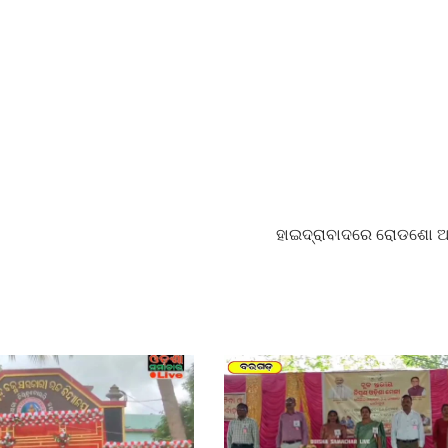
ହାଇଦ୍ରାବାଦରେ ରୋଡଶୋ