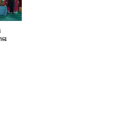
ା
େଳା