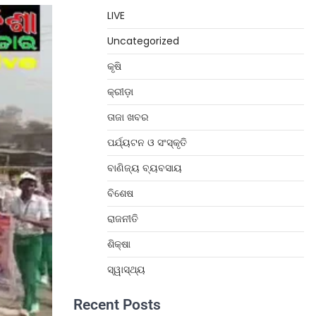
LIVE
Uncategorized
କୃଷି
କ୍ରୀଡ଼ା
ତାଜା ଖବର
ପର୍ଯ୍ୟଟନ ଓ ସଂସ୍କୃତି
ବାଣିଜ୍ୟ ବ୍ୟବସାୟ
ବିଶେଷ
ରାଜନୀତି
ଶିକ୍ଷା
ସ୍ୱାସ୍ଥ୍ୟ
Recent Posts