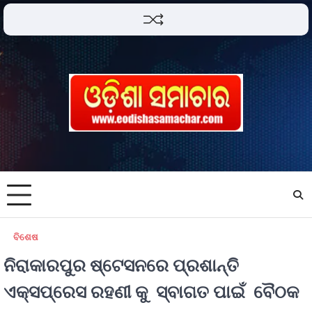
ବିଶେଷ
ନିରାକାରପୁର ଷ୍ଟେସନରେ ପ୍ରଶାନ୍ତି
ଏକ୍ସପ୍ରେସ ରହଣୀ କୁ ସ୍ବାଗତ ପାଇଁ ବୈଠକ