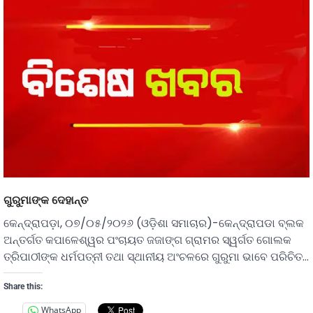
ଗୁରୁମାଙ୍କ ଦେହାନ୍ତ
କେନ୍ଦ୍ରାପଡ଼ା, ୦୭/୦୫/୨୦୨୬ (ଓଡ଼ିଶା ସମାଚାର)-କେନ୍ଦ୍ରାପଡା ବ୍ଲକ
ଅନ୍ତର୍ଗତ କପାଳେଶ୍ୱର ପଂଚାୟତ ଜଜାଙ୍ଗ ଗ୍ରାମର ସ୍ୱର୍ଗତ ଗୋଲକ
ତ୍ରିପାଠୀଙ୍କ ଧର୍ମପତ୍ନୀ ତଥା ସ୍ଥାନୀୟ ଅଂଚଳରେ ଗୁରୁମା ଭାବେ ପରିଚିତ…
Share this:
WhatsApp