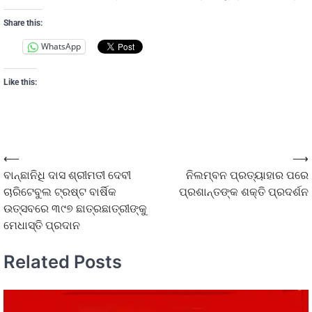
Share this:
WhatsApp
Like this:
⟵
⟶
ବାନ୍ଛାନିଧି ଦାସ ଶ୍ରୀମତୀ ଦେବୀ
ନିଲମ୍ବନ ପ୍ରତ୍ୟାହାର ପରେ
ଚାରିଟେବୁଲ ଟ୍ରଷ୍ଟ ବାର୍ଷିକ
ପ୍ରଶାନ୍ତଙ୍କ ଶକ୍ତି ପ୍ରଦର୍ଶନ
ଉତ୍ସବରେ ୩୯୭ ଛାତ୍ରଛାତ୍ରୀଙ୍କୁ
ମେଧାସ୍ତି ପ୍ରଦାନ
Related Posts