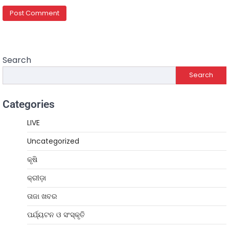
Search
Search
Categories
LIVE
Uncategorized
କୃଷି
କ୍ରୀଡ଼ା
ତାଜା ଖବର
ପର୍ଯ୍ୟଟନ ଓ ସଂସ୍କୃତି