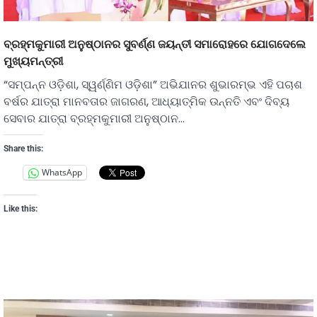
ବ୍ରହ୍ମକୁମାରୀ ଅନୁଷ୍ଠାନର ସୁବର୍ଣ୍ଣ ଜୟନ୍ତୀ ସମାରୋହରେ ଯୋଗଦେଲେ
ମୁଖ୍ୟମନ୍ତ୍ରୀ
“ସମ୍ପନ୍ନ ଓଡ଼ିଶା, ସ୍ୱର୍ଣ୍ଣିମ ଓଡ଼ିଶା” ଅଭିଯାନର ଶୁଭାରମ୍ଭ ଏହି ପଚାଶ
ବର୍ଷର ଯାତ୍ରା ମାନବତାର ଜାଗରଣ, ଆଧ୍ୟାତ୍ମିକ ଉନ୍ନତି ଏବଂ ଦିବ୍ୟ
ସେବାର ଯାତ୍ରା ବ୍ରହ୍ମକୁମାରୀ ଅନୁଷ୍ଠାନ…
Share this:
WhatsApp
Like this: