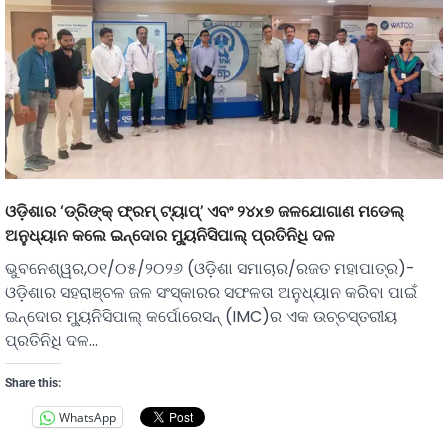
ଓଡ଼ିଶାର ‘ଡ୍ରିଙ୍କ୍ ଫ୍ରମ୍ ଟ୍ୟାପ୍’ ଏବଂ ୨୪x୭ ଜଳଯୋଗାଣ ମଡେଲ୍
ଅନୁଧ୍ୟାନ କଲେ ଇନ୍ଦୋର ମ୍ୟୁନିସିପାଲ୍ ପ୍ରତିନିଧି ଦଳ
ଭୁବନେଶ୍ୱର,୦୧/୦୫/୨୦୨୬ (ଓଡ଼ିଶା ସମାଚାର/ରଜତ ମହାପାତ୍ର)-
ଓଡ଼ିଶାର ସହରାଞ୍ଚଳ ଜଳ ସଂସ୍କାରର ସଫଳତା ଅନୁଧ୍ୟାନ କରିବା ପାଇଁ
ଇନ୍ଦୋର ମ୍ୟୁନିସିପାଲ୍ କର୍ପୋରେସନ୍ (IMC)ର ଏକ ଉଚ୍ଚସ୍ତରୀୟ
ପ୍ରତିନିଧି ଦଳ…
Share this:
WhatsApp