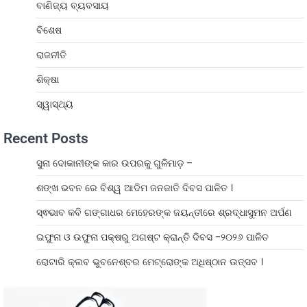
ବାଣିଜ୍ୟ ବ୍ୟବସାୟ
ବିଶେଷ
ରାଜନୀତି
ଶିକ୍ଷା
ସ୍ୱାସ୍ଥ୍ୟ
Recent Posts
ସୁନା ଦୋକାନୀଙ୍କ କାର ଉପରକୁ ଗୁଳିମାଡ଼ –
ଶଙ୍ଖ ଭବନ ରେ ବିଶ୍ୱ ଆଦିମ ଜନଜାତି ଦିବସ ପାଳିତ ।
ସ୍ଵଭାବ କବି ଗଙ୍ଗାଧର ମେହେରଙ୍କ ଜୟନ୍ତୀରେ ଶ୍ରଦ୍ଧାସୁମନ ଅର୍ପଣ
ଇଫୁନା ଓ ଉଫୁନା ପକ୍ଷରୁ ଅଗଷ୍ଟ କ୍ରାନ୍ତି ଦିବସ -୨୦୨୬ ପାଳିତ
ରୋଟାରି କ୍ଲବ ଭୁବନେଶ୍ବର ମେଟ୍ରୋଙ୍କ ଅଧିଷ୍ଠାନ ଉତ୍ସବ ।