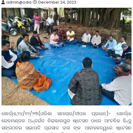
admin@odia
December 24, 2023
ଖୋର୍ଦ୍ଧା,୨୪/୧୨/୨୩(ଓଡିଶା ସମାଚାର/ଦୀପକ ପ୍ରଧାନ)- ଖୋର୍ଦ୍ଧା
ରେଳମଣ୍ଡଳ ଅନ୍ତର୍ଗତ ନିରାକାରପୁର ଷ୍ଟେସନ ଠାରେ ଆଂଚଳିକ ହିନ୍ଦୁ
ସଙ୍ଗଠନର ସଭାପତି ପ୍ରସାଦ ଦାସ ଙ୍କ ଆବାହକତ୍ୱରେ ଷ୍ଟେସନ