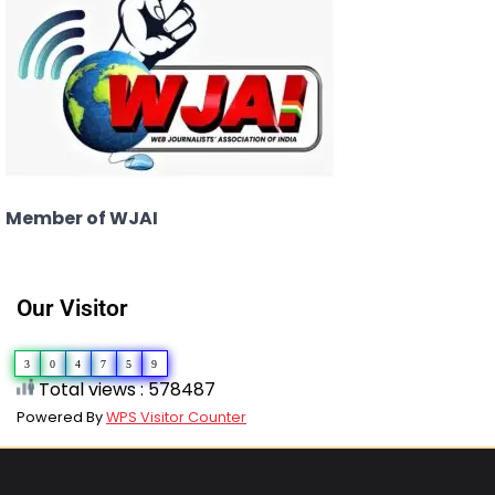
Member of WJAI
Our Visitor
3
0
4
7
5
9
Total views : 578487
Powered By
WPS Visitor Counter