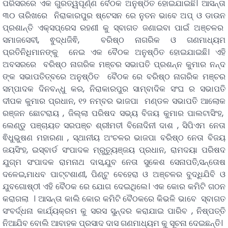
ପରିସରରେ ଏକ ଗୁରତ୍ୱପୂର୍ଣ୍ଣ ବୈଠକ ଅନୁଷ୍ଠିତ ହୋଇଯାଇଛି। ଆସନ୍ତା
୩୦ ତାରିଖରେ ନିରାକାରପୁର ଷ୍ଟେସନ ରେ ନୁତନ ଭାବେ ଅପ୍ ଓ ଡାଉନ
ପ୍ରଶାନ୍ତି ଏକ୍ସପ୍ରେସ ରହଣୀ କୁ ସ୍ବାଗତ ଜଣାଇବା ପାଇଁ ଅଞ୍ଚଳର
ସମାଜସେବୀ, ଵୁଦ୍ଧଜିଵି, ବରିଷ୍ଠ ନାଗରିକ ଓ ଗଣମାଧ୍ୟମ
ପ୍ରତିନିଧିମାନଙ୍କୁ ନେଇ ଏକ ବୈଠକ ଅନୁଷ୍ଠିତ ହୋଇଯାଇଛି। ଏହି
ଅବସରରେ ବରିଷ୍ଠ ନାଗରିକ ମଞ୍ଚର ସଭାପତି ପ୍ରଶନ୍ନ କୁମାର ନନ୍ଦ
ଙ୍କ ସଭାପତିତ୍ବରେ ଅନୁଷ୍ଠିତ ବୈଠକ ରେ ବରିଷ୍ଠ ନାଗରିକ ମଞ୍ଚର
ସମ୍ପାଦକ ଦିନବନ୍ଧୁ କର, ନିରାକାରପୁର ସାମ୍ବାଦିକ ସଂଘ ର ସଭାପତି
ଦୀପକ କୁମାର ପ୍ରଧାନ, ୧୨ ନମ୍ବର ଭାଜପା ମଣ୍ଡଳ ସଭାପତି ଆଲୋକ
ରଞ୍ଜନ ଛୋଟରାୟ , ଜିଲ୍ଲା ପରିଷଦ ସଭ୍ୟ ବିଜୟ କୁମାର ପାଲଟାସିଂହ,
ଲେଣ୍ଡୁ ପଞ୍ଚାୟତ ସରପଞ୍ଚ ଶ୍ରୀମତୀ ବିନୋଦିନୀ ଦାଶ , ସିପିଏମ ନେତା
ଵିଧୁଭୁଷଣ ମହାରଣା , ସ୍ଥାନୀୟ ଅଂଚଳର ଭାଜପା ବରିଷ୍ଠ ନେତା ବିଜୟ
ଜୟସିଂହ, ଇସ୍ବାର୍ଡ ସଂପାଦକ ମ୍ରୁତ୍ୟୁଞ୍ଜୟ ପ୍ରଧାନ, ରାମଦୟା ପରିଷଦ
ଯୁଗ୍ମ ସଂପାଦକ ରାମନାଥ ଦାସ,ଯୁବ ନେତା ସୁକେଶ ସେନାପତି,ସନ୍ତୋଷ
ଦଳେଇ,ମାଧବ ପାଟ୍ଟଶାଣୀ, ପିଣ୍ଟୁ ବେହେରା ଓ ଅଞ୍ଚଳର ବୁଦ୍ଧିଯିବି ଓ
ଯୁବଗୋଷ୍ଠୀ ଏହି ବୈଠକ ରେ ଯୋଗ ଦେଇଥିଲେ। ଏକ କୋର କମିଟି ଗଠନ
କରାଗଲା । ଆସନ୍ତା କାଲି କୋର କମିଟି ବୈଠକରେ କିଭଳି ଭାବେ ସ୍ବାଗତ
ସଂବର୍ଦ୍ଧନା କାର୍ଯ୍ୟକ୍ରମ କୁ ସରସ ସୁନ୍ଦର କରାଯାଇ ପାରିବ , ନିଷ୍ପତ୍ତି
ନିଆଯିବ ବୋଲି ଆବାହକ ପ୍ରସାଦ ଦାସ ଗଣମାଧ୍ୟମ କୁ ସୂଚନା ଦେଇଛନ୍ତି।