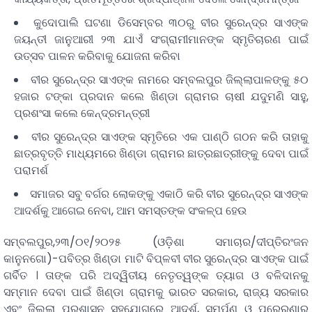
କୁଦୋପାଲି ଘଟଣା ଡିସେମ୍ବର ୩୦ରୁ ବୀର ସୁରେନ୍ଦ୍ର ସାଏଙ୍କ
ଜୟନ୍ତୀ ଜାନୁଆରୀ ୨୩ ଯାଏଁ ସଂଗ୍ରାମୀମାନଙ୍କ ସ୍ମୃତିଚାରଣ ପାଇଁ
ଉତ୍ସବ ପାଳନ କରିବାକୁ ଯୋଜନା କରିବା
ବୀର ସୁରେନ୍ଦ୍ର ସାଏଙ୍କ ନାମରେ ସମ୍ବଲପୁର ଜିଲ୍ଲାପାଳଙ୍କୁ ୫୦
ହଜାର ଟଙ୍କା ପ୍ରଦାନ କଲେ ଖିଣ୍ଡା ଗ୍ରାମର ଚାଷୀ ଯଦୁମଣି ସାହୁ,
ପ୍ରଶଂସା କଲେ କେନ୍ଦ୍ରମନ୍ତ୍ରୀ
ବୀର ସୁରେନ୍ଦ୍ର ସାଏଙ୍କ ସ୍ମୃତିରେ ଏକ ପାଣ୍ଠି ଗଠନ କରି ତାହାକୁ
ଛାତ୍ରବୃତ୍ତି ମାଧ୍ୟମରେ ଖିଣ୍ଡା ଗ୍ରାମର ଛାତ୍ରଛାତ୍ରୀଙ୍କୁ ଦେବା ପାଇଁ
ପରାମର୍ଶ
ସମାଜର ସବୁ ବର୍ଗର ଲୋକଙ୍କୁ ଏକାଠି କରି ବୀର ସୁରେନ୍ଦ୍ର ସାଏଙ୍କ
ଆଦର୍ଶକୁ ଆଗେଇ ନେବା, ଆମ ସମସ୍ତଙ୍କ ସଂକଳ୍ପ ହେଉ
ସମ୍ବଲପୁର,୨୩/୦୧/୨୦୨୫ (ଓଡ଼ିଶା ସମାଚାର/ଦୀପ୍ତିରଂଜନ
କାନୁନଗୋ)-ପବିତ୍ର ଖିଣ୍ଡା ମାଟି ବିପ୍ଳବୀ ବୀର ସୁରେନ୍ଦ୍ର ସାଏଙ୍କ ପାଇଁ
ଗର୍ବିତ । ତାଙ୍କ ପରି ଅଦ୍ୱିତୀୟ ନେତୃତ୍ୱଙ୍କ ତ୍ୟାଗ ଓ ବଳିଦାନକୁ
ସମ୍ମାନ ଦେବା ପାଇଁ ଖିଣ୍ଡା ଗ୍ରାମକୁ ଭାରତ ସରକାର, ରାଜ୍ୟ ସରକାର
ଏବଂ ଜିଲ୍ଲା ପ୍ରଶାସନ ସହଯୋଗରେ ଆଦର୍ଶ, ସମର୍ପଣ ଓ ପ୍ରେରଣାର