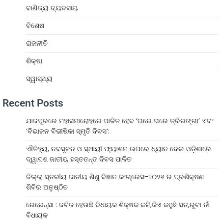
ବାଣିଜ୍ୟ ବ୍ୟବସାୟ
ବିଶେଷ
ରାଜନୀତି
ଶିକ୍ଷା
ସ୍ୱାସ୍ଥ୍ୟ
Recent Posts
ଯାଜପୁରରେ ମହାସମାରୋହରେ ପାଳିତ ହେବ ‘ଘରେ ଘରେ ତ୍ରିରଙ୍ଗା’ ଏବଂ
‘ବିଭାଜନ ବିଭୀଷିକା ସ୍ମୃତି ଦିବସ’:
ଐତିହ୍ୟ, ନବସୃଜନ ଓ ସ୍ଥାୟୀ ଫ୍ୟାଶନ ଉପରେ ଧ୍ୟାନ ଦେଇ ଓଡ଼ିଶାରେ
ଦ୍ୱାଦଶ ଜାତୀୟ ହସ୍ତତନ୍ତ ଦିବସ ପାଳିତ
ଜିଲ୍ଲା ସ୍ତରୀୟ ଜାତୀୟ ଶିଶୁ ବିଜ୍ଞାନ କଂଗ୍ରେସ-୨୦୨୬ ର ପ୍ରଶିକ୍ଷଣ
ଶିବିର ଅନୁଷ୍ଠିତ
ରେଭେନ୍ସା : ଜଟିଳ ହେଉଛି ବିଧାୟକ ଶିକ୍ଷକ କଳି,କିଏ କହୁଛି ସତ,ରୁଟା ନାଁ
ବିଧାୟକ