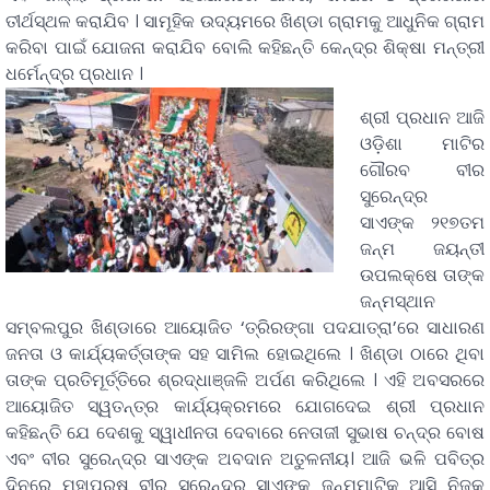
ତୀର୍ଥସ୍ଥଳ କରାଯିବ । ସାମୂହିକ ଉଦ୍ୟମରେ ଖିଣ୍ଡା ଗ୍ରାମକୁ ଆଧୁନିକ ଗ୍ରାମ
କରିବା ପାଇଁ ଯୋଜନା କରାଯିବ ବୋଲି କହିଛନ୍ତି କେନ୍ଦ୍ର ଶିକ୍ଷା ମନ୍ତ୍ରୀ
ଧର୍ମେନ୍ଦ୍ର ପ୍ରଧାନ ।
ଶ୍ରୀ ପ୍ରଧାନ ଆଜି
ଓଡ଼ିଶା ମାଟିର
ଗୌରବ ବୀର
ସୁରେନ୍ଦ୍ର
ସାଏଙ୍କ ୨୧୭ତମ
ଜନ୍ମ ଜୟନ୍ତୀ
ଉପଲକ୍ଷେ ତାଙ୍କ
ଜନ୍ମସ୍ଥାନ
ସମ୍ବଲପୁର ଖିଣ୍ଡାରେ ଆୟୋଜିତ ‘ତ୍ରିରଙ୍ଗା ପଦଯାତ୍ରା’ରେ ସାଧାରଣ
ଜନତା ଓ କାର୍ଯ୍ୟକର୍ତ୍ତାଙ୍କ ସହ ସାମିଲ ହୋଇଥିଲେ । ଖିଣ୍ଡା ଠାରେ ଥିବା
ତାଙ୍କ ପ୍ରତିମୂର୍ତ୍ତିରେ ଶ୍ରଦ୍ଧାଞ୍ଜଳି ଅର୍ପଣ କରିଥିଲେ । ଏହି ଅବସରରେ
ଆୟୋଜିତ ସ୍ୱତନ୍ତ୍ର କାର୍ଯ୍ୟକ୍ରମରେ ଯୋଗଦେଇ ଶ୍ରୀ ପ୍ରଧାନ
କହିଛନ୍ତି ଯେ ଦେଶକୁ ସ୍ୱାଧୀନତା ଦେବାରେ ନେତାଜୀ ସୁଭାଷ ଚନ୍ଦ୍ର ବୋଷ
ଏବଂ ବୀର ସୁରେନ୍ଦ୍ର ସାଏଙ୍କ ଅବଦାନ ଅତୁଳନୀୟ। ଆଜି ଭଳି ପବିତ୍ର
ଦିନରେ ମହାପୁରୁଷ ବୀର ସୁରେନ୍ଦ୍ର ସାଏଙ୍କ ଜନ୍ମମାଟିକୁ ଆସି ନିଜକୁ