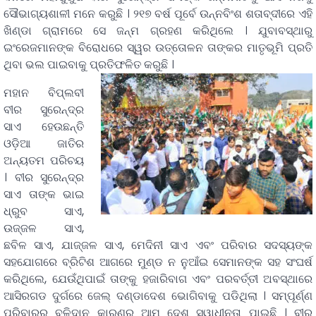
ସୌଭାଗ୍ୟଶାଳୀ ମନେ କରୁଛି । ୨୧୭ ବର୍ଷ ପୂର୍ବେ ଉନ୍ନବିଂଶ ଶତାବ୍ଦୀରେ ଏହି
ଖିଣ୍ଡା ଗ୍ରାମରେ ସେ ଜନ୍ମ ଗ୍ରହଣ କରିଥିଲେ । ଯୁବାବସ୍ଥାରୁ
ଇଂରେଜମାନଙ୍କ ବିରୋଧରେ ସ୍ୱର ଉତ୍ତୋଳନ ତାଙ୍କର ମାତୃଭୂମି ପ୍ରତି
ଥିବା ଭଲ ପାଇବାକୁ ପ୍ରତିଫଳିତ କରୁଛି ।
ମହାନ ବିପ୍ଲବୀ
ବୀର ସୁରେନ୍ଦ୍ର
ସାଏ ହେଉଛନ୍ତି
ଓଡ଼ିଆ ଜାତିର
ଅନ୍ୟତମ ପରିଚୟ
। ବୀର ସୁରେନ୍ଦ୍ର
ସାଏ ତାଙ୍କ ଭାଇ
ଧ୍ରୁବ ସାଏ,
ଉଜ୍ଜଳ ସାଏ,
ଛବିଳ ସାଏ, ଯାଜ୍ଜଳ ସାଏ, ମେଦିନୀ ସାଏ ଏବଂ ପରିବାର ସଦସ୍ୟଙ୍କ
ସହଯୋଗରେ ବ୍ରିଟିଶ ଆଗରେ ମୁଣ୍ଡ ନ ନୁଆଁଇ ସେମାନଙ୍କ ସହ ସଂଘର୍ଷ
କରିଥିଲେ, ଯେଉଁଥିପାଇଁ ତାଙ୍କୁ ହଜାରିବାଗ ଏବଂ ପରବର୍ତ୍ତୀ ଅବସ୍ଥାରେ
ଆସିରଗଡ ଦୁର୍ଗରେ ଜେଲ୍ ଦଣ୍ଡାଦେଶ ଭୋଗିବାକୁ ପଡିଥିଲା । ସମ୍ପୂର୍ଣ୍ଣ
ପରିବାରର ବଳିଦାନ କାରଣରୁ ଆମ ଦେଶ ସ୍ୱାଧୀନତା ପାଇଛି । ବୀର