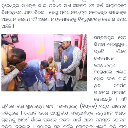
ସୁରେନ୍ଦ୍ର ସାଏଙ୍କ ଭାଇ ଉଦନ୍ତ ସାଏ ଜୀବନର ୪୭ ବର୍ଷ କାରାଗରରେ
ବିତାଇଥିଲେ, ଯାହା ବିରଳ । ତେଣୁ ପ୍ରଧାନମନ୍ତ୍ରୀ ନରେନ୍ଦ୍ର ମୋଦୀଙ୍କ
ଆହ୍ୱାନ କ୍ରମେ ଏହି ଅଜଣା ନାୟକମାନଙ୍କୁ ବିଶ୍ୱସ୍ତରକୁ ନେବାର ସମୟ
ଆସିଛି ।
ସମ୍ବଲପୁର ହେଉ
କିମ୍ବା ଝାରସୁଗୁଡ଼ା,
ପ୍ରତି ଗାଁରେ
ଲୋକମାନେ
ଇଂରେଜଙ୍କ
ବିରୋଧରେ ଏକାଠି
ହୋଇ ଦେଶ ପାଇଁ
ଥିବା ସମର୍ପଣ
ଭାବନାର ପ୍ରମାଣ
ଦେଇଛନ୍ତି । ଏହି
ଭୂମିରେ ବୀର ସୁରେନ୍ଦ୍ର ସାଏ ‘ଉଲଗୁଲାନ୍’ (ବିପ୍ଳବ) ମଧ୍ୟ ଆରମ୍ଭ
କରିଥିଲେ । ସେଭଳି ଜଣେ ଅଦ୍ୱିତୀୟ ସଂଗ୍ରାମୀଙ୍କ ଜନ୍ମମାଟି ଖିଣ୍ଡା
ଗ୍ରାମକୁ ଆଦର୍ଶ ଗାଁରେ ପରିଣତ କରିବା ପାଇଁ ଆମେ ସମସ୍ତେ ଯୋଜନା
କରିବା ଦରକାର । ସମାଜର ସବୁ ବର୍ଗର ଲୋକଙ୍କୁ ଏକାଠି କରି ବୀର