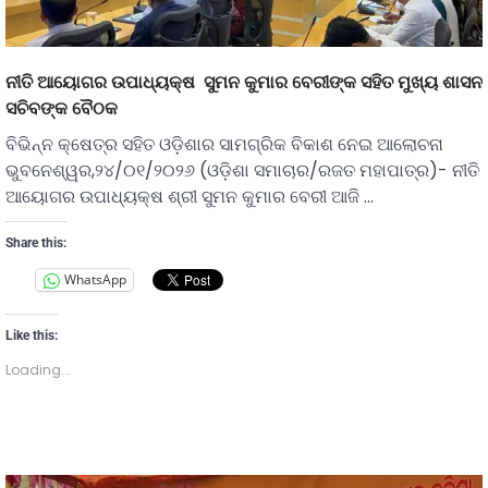
ନୀତି ଆୟୋଗର ଉପାଧ୍ୟକ୍ଷ ସୁମନ କୁମାର ବେରୀଙ୍କ ସହିତ ମୁଖ୍ୟ ଶାସନ
ସଚିବଙ୍କ ବୈଠକ
ବିଭିନ୍ନ କ୍ଷେତ୍ର ସହିତ ଓଡ଼ିଶାର ସାମଗ୍ରିକ ବିକାଶ ନେଇ ଆଲୋଚନା
ଭୁବନେଶ୍ୱର,୨୪/୦୧/୨୦୨୬ (ଓଡ଼ିଶା ସମାଚାର/ରଜତ ମହାପାତ୍ର)- ନୀତି
ଆୟୋଗର ଉପାଧ୍ୟକ୍ଷ ଶ୍ରୀ ସୁମନ କୁମାର ବେରୀ ଆଜି …
Share this:
WhatsApp
Like this:
Loading...