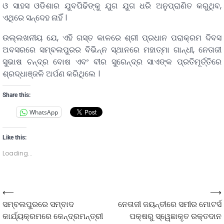
ଓ ସାହସ ଓଡିଶାର ଯୁବପିଢିଙ୍କୁ ଯୁଗ ଯୁଗ ଧରି ଅନୁପ୍ରାଣିତ କରୁଥିବ,
ଏଥିରେ ସନ୍ଦେହ ନାହିଁ ।
ଉଲ୍ଲଖନୀୟ ଯେ, ଏହି ଗସ୍ତ କାଳରେ ଶ୍ରୀ ପ୍ରଧାନ ପରାକ୍ରମ ଦିବସ
ଅବସରରେ ସମ୍ବଲପୁରର ବିଭିନ୍ନ ସ୍ଥାନରେ ମହାତ୍ମା ଗାନ୍ଧୀ, ନେତାଜୀ
ସୁଭାଷ ଚନ୍ଦ୍ର ବୋଷ ଏବଂ ବୀର ସୁରେନ୍ଦ୍ର ସାଏଙ୍କ ପ୍ରତିମୂର୍ତ୍ତିରେ
ଶ୍ରଦ୍ଧାଞ୍ଜଳି ଅର୍ପଣ କରିଥିଲେ ।
Share this:
WhatsApp
Like this:
Loading...
⟵
⟶
ସମ୍ବଲପୁରରେ ସମ୍ବାଦ
ନେତାଜୀ ଜୟନ୍ତୀରେ ସମୀର ମୋଟର୍ସ
କାର୍ଯ୍ୟକ୍ରମରେ କେନ୍ଦ୍ରମନ୍ତ୍ରୀ
ପକ୍ଷରୁ ସ୍ୱେଛାକୃତ ରକ୍ତଦାନ