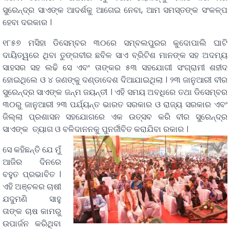
ସୁରେନ୍ଦ୍ର ସାଏଙ୍କ ଆଦର୍ଶକୁ ଆଗେଇ ନେବା, ଆମ ସମସ୍ତଙ୍କ ସଂକଳ୍ପ
ହେବା ଦରକାର ।
୧୮୫୭ ମସିହା ଡିସେମ୍ବର ୩୦ରେ ସମ୍ବଲପୁରର କୁଦୋପାଲି ଘାଟି
ଦାୟିତ୍ୱରେ ଥିବା ତୁଙ୍ଗବୀର ଛବିଳ ସାଏ ବ୍ରିଟିଶ ମାନଙ୍କ ସହ ଅଦମ୍ୟ
ସାହସର ସହ ଲଢି ସେ ଏବଂ ତାଙ୍କର ୫୩ ସହଯୋଗୀ ସଂଗ୍ରାମୀ ଶହୀଦ
ହୋଇଥିଲେ ଓ ୪ ଜଣଙ୍କୁ ଦଣ୍ଡାଦେଶ ଦିଆଯାଇଥିଲା । ୨୩ ଜାନୁଆରୀ ବୀର
ସୁରେନ୍ଦ୍ର ସାଏଙ୍କ ଜନ୍ମ ଜୟନ୍ତୀ । ଏହି ସମୟ ଅବଧିରେ ତଥା ଡିସେମ୍ବର
୩୦ରୁ ଜାନୁଆରୀ ୨୩ ପର୍ଯ୍ୟନ୍ତ ଭାରତ ସରକାର ଓ ରାଜ୍ୟ ସରକାର ଏବଂ
ଜିଲ୍ଲା ପ୍ରଶାସନ ସହଯୋଗରେ ଏକ ଉତ୍ସବ କରି ବୀର ସୁରେନ୍ଦ୍ର
ସାଏଙ୍କ ତ୍ୟାଗ ଓ ବଳିଦାନନକୁ ପୁନର୍ଜୀବିତ କରାଯିବା ରକାର ।
ସେ କହିଛନ୍ତି ଯେ ମୁଁ
ଆଜିର ଦିନରେ
ବହୁତ ପ୍ରଭାବିତ ।
ଏହି ଅଞ୍ଚଳର ଚାଷୀ
ଯଦୁମଣି ସାହୁ
ତାଙ୍କ ଚାଷ କାମରୁ
ଉପାର୍ଜନ କରିଥିବା