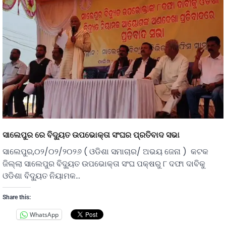
ସାଲେପୁର ରେ ବିଦ୍ୟୁତ ଉପଭୋକ୍ତା ସଂଘର ପ୍ରତିବାଦ ସଭା
ସାଲେପୁର,୦୨/୦୨/୨୦୨୬ ( ଓଡିଶା ସମାଚାର/ ଅଭୟ ଜେନା ) କଟକ
ଜିଲ୍ଲା ସାଲେପୁର ବିଦ୍ୟୁତ ଉପଭୋକ୍ତା ସଂଘ ପକ୍ଷରୁ ୮ ଦଫା ଦାବିକୁ
ଓଡିଶା ବିଦ୍ୟୁତ ନିୟାମକ…
Share this:
WhatsApp