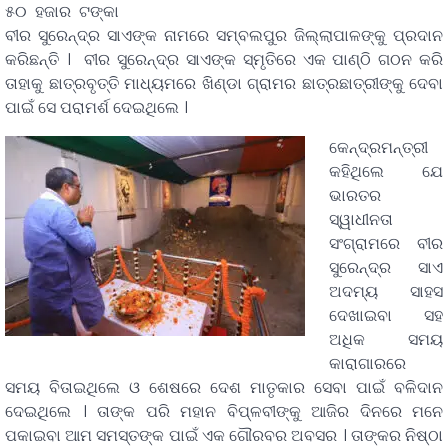
୫୦ ହଜାର ଟଙ୍କା
ବୀର ସୁରେନ୍ଦ୍ର ସାଏଙ୍କ ନାମରେ ସମ୍ବଲପୁର ଜିଲ୍ଲାପାଳଙ୍କୁ ପ୍ରଦାନ
କରିଛନ୍ତି । ବୀର ସୁରେନ୍ଦ୍ର ସାଏଙ୍କ ସ୍ମୃତିରେ ଏକ ପାଣ୍ଠି ଗଠନ କରି
ତାହାକୁ ଛାତ୍ରବୃତ୍ତି ମାଧ୍ୟମରେ ଖିଣ୍ଡା ଗ୍ରାମର ଛାତ୍ରଛାତ୍ରୀଙ୍କୁ ଦେବା
ପାଇଁ ସେ ପରାମର୍ଶ ଦେଇଥିଲେ ।
କେନ୍ଦ୍ରମନ୍ତ୍ରୀ
କହିଥିଲେ ଯେ
ଭାରତର
ସ୍ୱାଧୀନତା
ସଂଗ୍ରାମରେ ବୀର
ସୁରେନ୍ଦ୍ର ସାଏ
ଅଦମ୍ୟ ସାହସ
ଦେଖାଇବା ସହ
ଅଧିକ ସମୟ
କାରାଗାରରେ
ସମୟ ବିତାଇଥିଲେ ଓ ଶେଷରେ ଦେଶ ମାତୃକାର ସେବା ପାଇଁ ବଳିଦାନ
ଦେଇଥିଲେ । ତାଙ୍କ ପରି ମହାନ ବିପ୍ଳବୀଙ୍କୁ ଆଜିର ଦିନରେ ମନେ
ପକାଇବା ଆମ ସମସ୍ତଙ୍କ ପାଇଁ ଏକ ଗୌରବର ଅବସର । ତାଙ୍କର ନିଷ୍ଠା