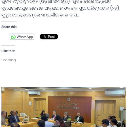
ଭୁବନ ୧୯/୦୧/୨୦୨୫ (ଓଡ଼ିଶା ସମାଚାର)-ଭୁବନ ବ୍ଲକ ଅନ୍ତର୍ଗତ
ସୁରପ୍ରତାପପୁର ଗ୍ରାମର ଅକ୍ଷୟ ନାୟକଙ୍କ ପୁଅ ଅଜିତ୍ ନାୟକ (୨୫)
ସୁଦୂର ପୋଲାଭରମ୍ ରେ ସମ୍ପର୍କୀୟ ଭାଇ ବାପି…
Share this:
WhatsApp
Like this:
Loading...