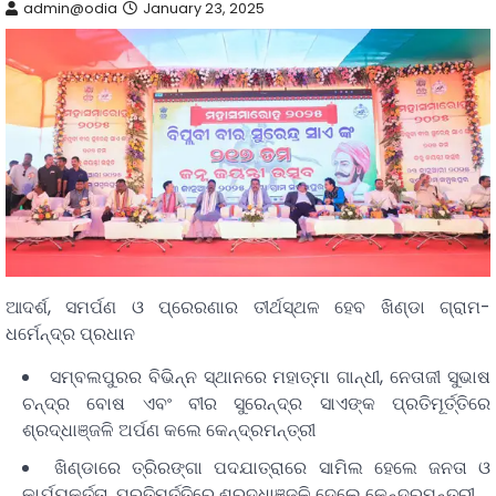
admin@odia
January 23, 2025
ଆଦର୍ଶ, ସମର୍ପଣ ଓ ପ୍ରେରଣାର ତୀର୍ଥସ୍ଥଳ ହେବ ଖିଣ୍ଡା ଗ୍ରାମ-
ଧର୍ମେନ୍ଦ୍ର ପ୍ରଧାନ
ସମ୍ବଲପୁରର ବିଭିନ୍ନ ସ୍ଥାନରେ ମହାତ୍ମା ଗାନ୍ଧୀ, ନେତାଜୀ ସୁଭାଷ
ଚନ୍ଦ୍ର ବୋଷ ଏବଂ ବୀର ସୁରେନ୍ଦ୍ର ସାଏଙ୍କ ପ୍ରତିମୂର୍ତ୍ତିରେ
ଶ୍ରଦ୍ଧାଞ୍ଜଳି ଅର୍ପଣ କଲେ କେନ୍ଦ୍ରମନ୍ତ୍ରୀ
ଖିଣ୍ଡାରେ ତ୍ରିରଙ୍ଗା ପଦଯାତ୍ରାରେ ସାମିଲ ହେଲେ ଜନତା ଓ
କାର୍ଯ୍ୟକର୍ତ୍ତା, ପ୍ରତିମୂର୍ତ୍ତିରେ ଶ୍ରଦ୍ଧାଞ୍ଜଳି ଦେଲେ କେନ୍ଦ୍ରମନ୍ତ୍ରୀ