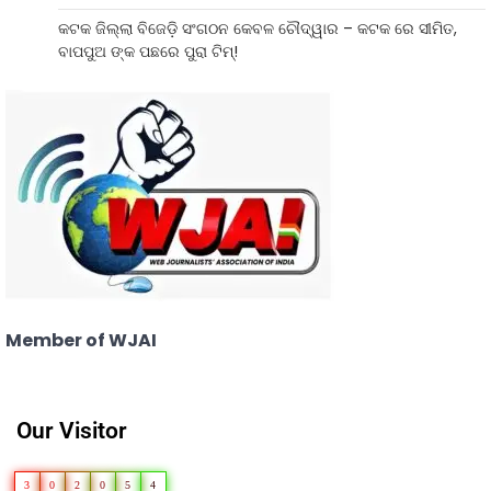
କଟକ ଜିଲ୍ଲା ବିଜେଡ଼ି ସଂଗଠନ କେବଳ ଚୌଦ୍ୱାର – କଟକ ରେ ସୀମିତ,
ବାପପୁଅ ଙ୍କ ପଛରେ ପୁରା ଟିମ୍!
Member of WJAI
Our Visitor
3
0
2
0
5
4