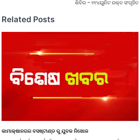
ଶିବିର – ୧୧୪ୟୁନିଟ ରକ୍ତ ସଂଗୃହିତ
Related Posts
କାମାକ୍ଷାନଗର ବସଷ୍ଟାଣ୍ଡ ରୁ ଯୁବକ ନିଖୋଜ