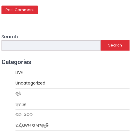
Search
Search
Categories
LIVE
Uncategorized
କୃଷି
କ୍ରୀଡ଼ା
ତାଜା ଖବର
ପର୍ଯ୍ୟଟନ ଓ ସଂସ୍କୃତି