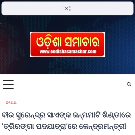
ବିଶେଷ
ବୀର ସୁରେନ୍ଦ୍ର ସାଏଙ୍କ ଜନ୍ମମାଟି ଖିଣ୍ଡାରେ
‘ତ୍ରିରଙ୍ଗା ପଦଯାତ୍ରା’ରେ କେନ୍ଦ୍ରମନ୍ତ୍ରୀ