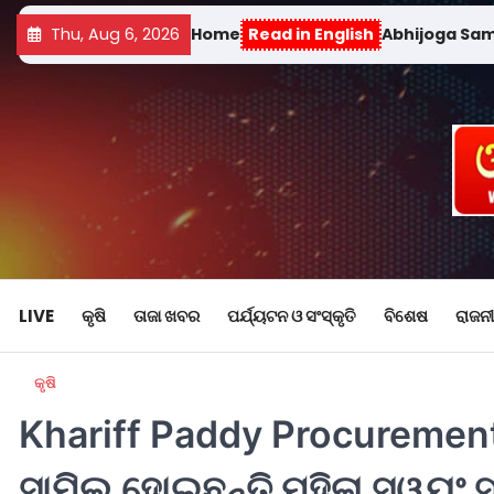
Thu, Aug 6, 2026
Home
Read in English
Abhijoga Sa
LIVE
କୃଷି
ତାଜା ଖବର
ପର୍ଯ୍ୟଟନ ଓ ସଂସ୍କୃତି
ବିଶେଷ
ରାଜନୀ
କୃଷି
Khariff Paddy Procurement
ସାମିଲ ହୋଇଛନ୍ତି ମହିଳା ସ୍ୱୟଂ