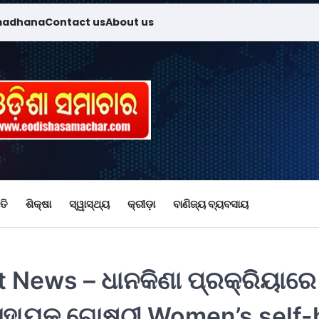
madhana
Contact us
About us
ତି
ଶିକ୍ଷା
ସ୍ୱାସ୍ଥ୍ୟ
କ୍ରୀଡ଼ା
ବାଣିଜ୍ୟ ବ୍ୟବସାୟ
 News – ଧାନକିଣା ପ୍ରକ୍ରିୟାରେ
 ସହାୟକ ଗୋଷ୍ଠୀ Women’s self-