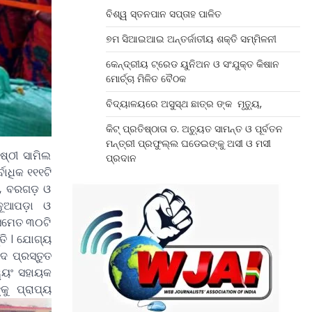
ବିଶ୍ୱ ସ୍ତନପାନ ସପ୍ତାହ ପାଳିତ
୭ମ ସିଆଇଆଇ ଅନ୍ତର୍ଜାତୀୟ ଶକ୍ତି ସମ୍ମିଳନୀ
କେନ୍ଦ୍ରୀୟ ଟ୍ରେଡ ୟୁନିଅନ ଓ ସଂଯୁକ୍ତ କିଷାନ
ମୋର୍ଚ୍ଚା ମିଳିତ ବୈଠକ
ବିଦ୍ୟାଳୟରେ ଅସୁସ୍ଥ ଛାତ୍ର ଙ୍କ ମୃତ୍ୟୁ,
କିଟ୍ ପ୍ରତିଷ୍ଠାତା ଡ. ଅଚୁ୍ୟତ ସାମନ୍ତ ଓ ପୂର୍ବତନ
ମନ୍ତ୍ରୀ ପ୍ରଫୁଲ୍ଲ ଘଡେଇଙ୍କୁ ଅସୀ ଓ ମସୀ
୍ଠୀ ସାମିଲ
ପ୍ରଦାନ
ବାଧିକ ୧୧୧ଟି
୯, ବରଗଡ଼ ଓ
 ନୂଆପଡ଼ା ଓ
 ସମେତ ୩୦ଟି
ତି । ଯୋଗ୍ୟ
ଦ ପ୍ରସ୍ତୁତ
୍ୱୟଂ ସହାୟକ
ୁ ପ୍ରାପ୍ୟ