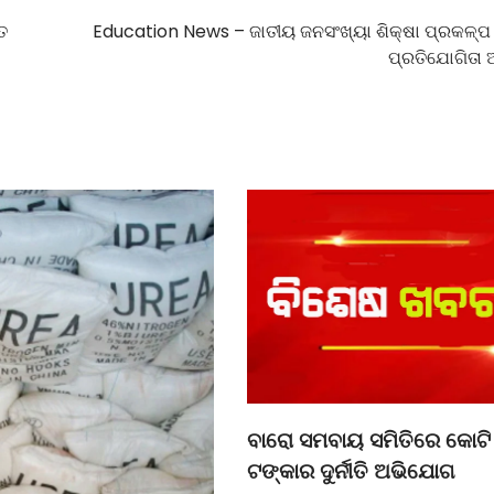
ତ
Education News – ଜାତୀୟ ଜନସଂଖ୍ୟା ଶିକ୍ଷା ପ୍ରକଳ୍
ପ୍ରତିଯୋଗିତା ଅ
ବାରୋ ସମବାୟ ସମିତିରେ କୋଟି
ଟଙ୍କାର ଦୁର୍ନୀତି ଅଭିଯୋଗ