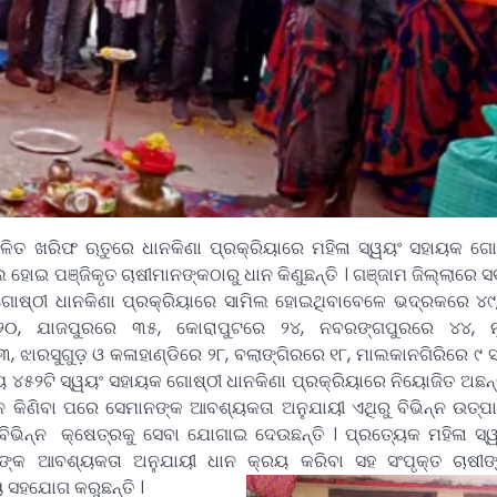
ିତ ଖରିଫ ଋତୁରେ ଧାନକିଣା ପ୍ରକ୍ରିୟାରେ ମହିଳା ସ୍ୱୟଂ ସହାୟକ ଗୋଷ
 ହୋଇ ପଞ୍ଜିକୃତ ଚାଷୀମାନଙ୍କଠାରୁ ଧାନ କିଣୁଛନ୍ତି ।
ଗଞ୍ଜାମ ଜିଲ୍ଲାରେ ସର୍
ଗୋଷ୍ଠୀ ଧାନକିଣା ପ୍ରକ୍ରିୟାରେ ସାମିଲ ହୋଇଥିବାବେଳେ ଭଦ୍ରକରେ ୪
ରେ ୨୦, ଯାଜପୁରରେ ୩୫, କୋରାପୁଟରେ ୨୪, ନବରଙ୍ଗପୁରରେ ୪୪,
, ଝାରସୁଗୁଡ଼ ଓ କଳାହାଣ୍ଡିରେ ୨୮, ବଲାଙ୍ଗିରରେ ୧୮, ମାଲକାନଗିରିରେ ୯
ୟ ୪୫୨ଟି ସ୍ୱୟଂ ସହାୟକ ଗୋଷ୍ଠୀ ଧାନକିଣା ପ୍ରକ୍ରିୟାରେ ନିୟୋଜିତ ଅଛନ୍
ାନ କିଣିବା ପରେ ସେମାନଙ୍କ ଆବଶ୍ୟକତା ଅନୁଯାୟୀ ଏଥିରୁ ବିଭିନ୍ନ ଉତ୍ପା
ବିଭିନ୍ନ କ୍ଷେତ୍ରକୁ ସେବା ଯୋଗାଇ ଦେଉଛନ୍ତି । ପ୍ରତ୍ୟେକ ମହିଳା ସ
ଙ୍କ ଆବଶ୍ୟକତା ଅନୁଯାୟୀ ଧାନ କ୍ରୟ କରିବା ସହ ସଂପୃକ୍ତ ଚାଷୀଙ୍କ
 ସହଯୋଗ କରୁଛନ୍ତି ।