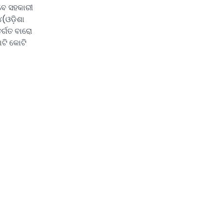
ବେ ସହକାରୀ
୪(ଓଡ଼ିଶା
ର୍ଗତ ବାରୋ
ୋଟି କୋଟି