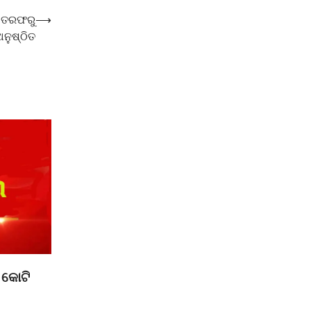
ପ ତରଫରୁ
⟶
ନୁଷ୍ଠିତ
 କୋଟି