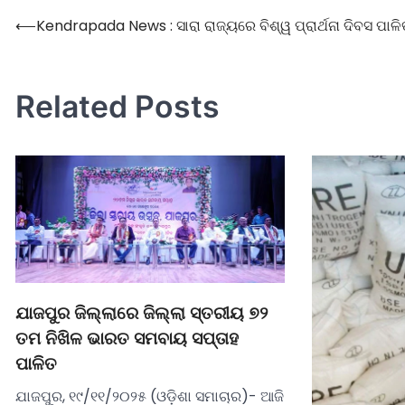
⟵
Kendrapada News : ସାରା ରାଜ୍ୟରେ ବିଶ୍ୱ ପ୍ରାର୍ଥନା ଦିବସ ପାଳି
Related Posts
ଯାଜପୁର ଜିଲ୍ଲାରେ ଜିଲ୍ଲା ସ୍ତରୀୟ ୭୨
ତମ ନିଖିଳ ଭାରତ ସମବାୟ ସପ୍ତାହ
ପାଳିତ
ଯାଜପୁର, ୧୯/୧୧/୨୦୨୫ (ଓଡ଼ିଶା ସମାଚାର)- ଆଜି