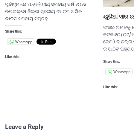
ପୂର୍ବାହ୍ନ ରେ ଅନ୍ତର୍ଜାତୀୟ ସମବାୟ ବର୍ଷ ୨୦୨୫
ଉପଲକ୍ଷେ ଜିଲ୍ଲା ସ୍ତରୀୟ ୭୨ ତମ ଅଖିଳ
ୟୁରିଆ ସାର 
ଭାରତ ସମବାୟ ସପ୍ତାହ …
ଫସଲ ଅମଳକୁ ନେ
Share this:
କଟକ,୧୦/୦୯/୨
ଜେନା) ବାରଙ୍ଗ 
WhatsApp
ର ଆଠଟି ପଞ୍ଚା
Like this:
Share this:
WhatsApp
Like this:
Leave a Reply