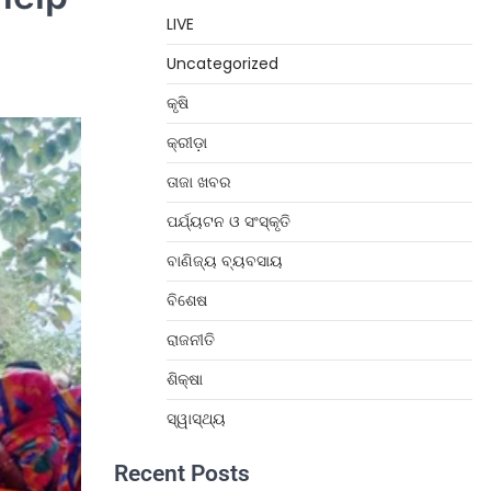
LIVE
Uncategorized
କୃଷି
କ୍ରୀଡ଼ା
ତାଜା ଖବର
ପର୍ଯ୍ୟଟନ ଓ ସଂସ୍କୃତି
ବାଣିଜ୍ୟ ବ୍ୟବସାୟ
ବିଶେଷ
ରାଜନୀତି
ଶିକ୍ଷା
ସ୍ୱାସ୍ଥ୍ୟ
Recent Posts