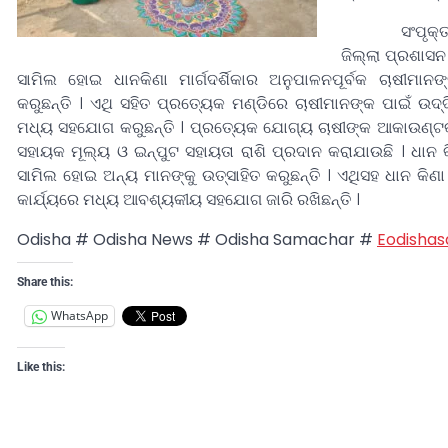
ସଂପୃକ୍ତ ମହି
ଜିଲ୍ଲା ପ୍ରଶାସନ
ସାମିଲ ହୋଇ ଧାନକିଣା ମାର୍ଗଦର୍ଶିକାର ଅନୁପାଳନପୂର୍ବକ ଚାଷୀମା
କରୁଛନ୍ତି । ଏଥି ସହିତ ପ୍ରତ୍ୟେକ ମଣ୍ଡିରେ ଚାଷୀମାନଙ୍କ ପାଇଁ ଉଦ୍
ମଧ୍ୟ ସହଯୋଗ କରୁଛନ୍ତି । ପ୍ରତ୍ୟେକ ଯୋଗ୍ୟ ଚାଷୀଙ୍କ ଆକାଉଣ୍ଟକୁ
ସହାୟକ ମୂଲ୍ୟ ଓ ଇନ୍‌ପୁଟ ସହାୟତା ରାଶି ପ୍ରଦାନ କରାଯାଉଛି । ଧାନ 
ସାମିଲ ହୋଇ ଅନ୍ୟ ମାନଙ୍କୁ ଉତ୍ସାହିତ କରୁଛନ୍ତି । ଏଥିସହ ଧାନ କିଣ
କାର୍ଯ୍ୟରେ ମଧ୍ୟ ଆବଶ୍ୟକୀୟ ସହଯୋଗ ଜାରି ରଖିଛନ୍ତି ।
Odisha # Odisha News # Odisha Samachar #
Eodisha
Share this:
WhatsApp
Like this: