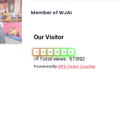
Member of WJAI
Our Visitor
3
0
0
8
3
5
Total views : 573192
Powered By
WPS Visitor Counter