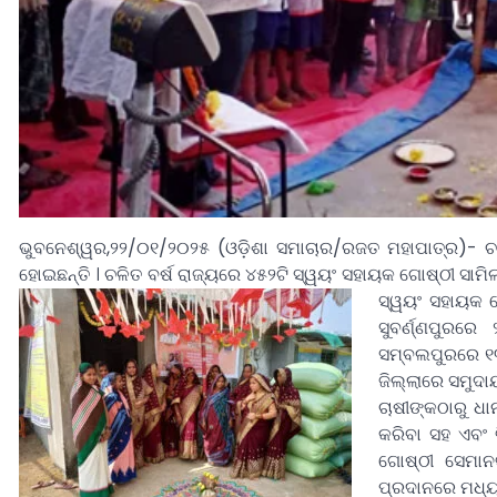
ଭୁବନେଶ୍ୱର,୨୨/୦୧/୨୦୨୫ (ଓଡ଼ିଶା ସମାଚାର/ରଜତ ମହାପାତ୍ର)- ଚଳ
ହୋଇଛନ୍ତି । ଚଳିତ ବର୍ଷ ରାଜ୍ୟରେ ୪୫୨ଟି ସ୍ୱୟଂ ସହାୟକ ଗୋଷ୍ଠୀ ସାମିଲ
ସ୍ୱୟଂ ସହାୟକ 
ସୁବର୍ଣ୍ଣପୁର
ସମ୍ବଲପୁରରେ ୧୩
ଜିଲ୍ଲାରେ ସମୁଦା
ଚାଷୀଙ୍କଠାରୁ ଧ
କରିବା ସହ ଏବଂ 
ଗୋଷ୍ଠୀ ସେମାନ
ପ୍ରଦାନରେ ମଧ୍ୟ