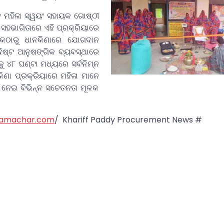
ଳା ସ୍ୱୟଂ ସହାୟକ ଗୋଷ୍ଠୀ
 ସହଭାଗିତାରେ ଏହି ପ୍ରକ୍ରିୟାରେ
ନଙ୍କଠାରୁ ଧାନକିଣାରେ ଯୋଗଦାନ
ଦିଷ୍ଟ ଆନୁଷଙ୍ଗିକ ବ୍ୟବସ୍ଥାରେ
 ୪୮ ଘଣ୍ଟା ମଧ୍ୟରେ ସର୍ବନିମ୍ନ
କିଣା ପ୍ରକ୍ରିୟାରେ ମହିଳା ମାନେ
ା ନେଇ ବିଭିନ୍ନ ସଚେତନତା ମୂଳକ
samachar.com
/ Khariff Paddy Procurement News #