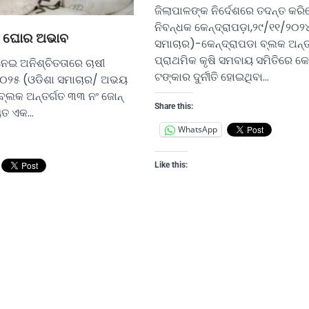
ଜିଲାପାଳଙ୍କ ନିର୍ଦେଶରେ ତଦନ୍ତ କରି
ନିବନ୍ଧକ କେନ୍ଦ୍ରାପଡ଼ା,୨୯/୧୧/୨୦୨
ର ଘୋର ଅଭାବ
ସମାଚାର)-କେନ୍ଦ୍ରାପଡା ବ୍ଲକ ଅନ୍ତ
ପ୍ରାଥମିକ କୃଷି ସମବାୟ ସମିତିରେ କ
ଇ ଅନିଶ୍ଚିତତାରେ ଚାଷୀ
ଟଙ୍କାର ଦୁର୍ନୀତି ହୋଇଥିବା…
୦୨୫ (ଓଡିଶା ସମାଚାର/ ଅଭୟ
ବ୍ଲକ ଅନ୍ତର୍ଗତ ୩୩ ନଂ ଜୋନ୍‌
Share this:
ୟତ ଏକ…
WhatsApp
Like this: