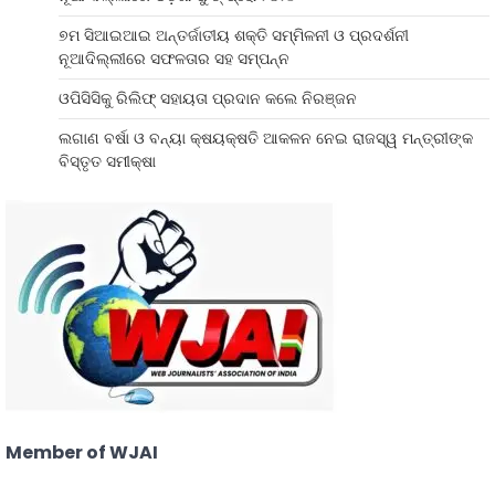
୭ମ ସିଆଇଆଇ ଅନ୍ତର୍ଜାତୀୟ ଶକ୍ତି ସମ୍ମିଳନୀ ଓ ପ୍ରଦର୍ଶନୀ
ନୂଆଦିଲ୍ଲୀରେ ସଫଳତାର ସହ ସମ୍ପନ୍ନ
ଓପିସିସିକୁ ରିଲିଫ୍ ସହାୟତା ପ୍ରଦାନ କଲେ ନିରଞ୍ଜନ
ଲଗାଣ ବର୍ଷା ଓ ବନ୍ୟା କ୍ଷୟକ୍ଷତି ଆକଳନ ନେଇ ରାଜସ୍ୱ ମନ୍ତ୍ରୀଙ୍କ
ବିସ୍ତୃତ ସମୀକ୍ଷା
Member of WJAI