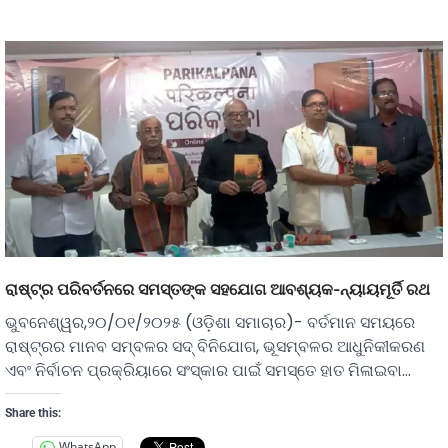
ରାଷ୍ଟ୍ର ପରିବର୍ତନରେ ସମସ୍ତଙ୍କ ସହଯୋଗ ଆବଶ୍ୟକ-ନ୍ୟାୟମୂର୍ତି ରଥ
ଭୁବନେଶ୍ୱର,୨୦/୦୧/୨୦୨୫ (ଓଡ଼ିଶା ସମାଚାର)- ବର୍ତମାନ ସମୟରେ
ରାଷ୍ଟ୍ରର ମାନବ ସମ୍ବଳର ସଦ୍ ବିନିଯୋଗ, ଭୂସମ୍ବଳର ଆଧୁନିକୀକରଣ
ଏବଂ ନିର୍ବାଚନ ପ୍ରକ୍ରିୟାରେ ସଂସ୍କାର ପାଇଁ ସମସ୍ତେ ହାତ ମିଳାଇବା…
Share this:
WhatsApp