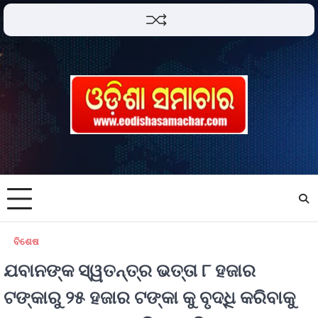
ବିଶେଷ
ଯବାନଙ୍କ ସ୍ୱତନ୍ତ୍ର ଭତ୍ତା ୮ ହଜାର
ଟଙ୍କାରୁ ୨୫ ହଜାର ଟଙ୍କା କୁ ବୃଦ୍ଧି କରିବାକୁ