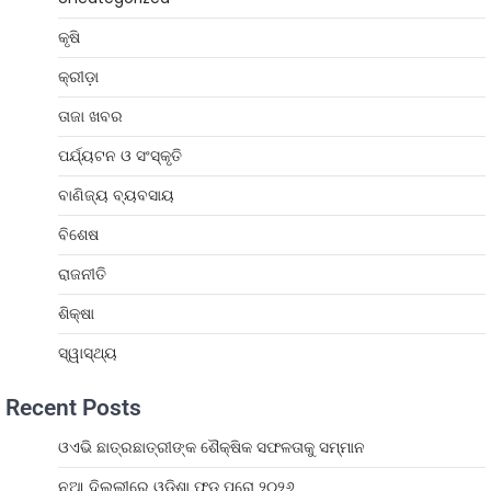
କୃଷି
କ୍ରୀଡ଼ା
ତାଜା ଖବର
ପର୍ଯ୍ୟଟନ ଓ ସଂସ୍କୃତି
ବାଣିଜ୍ୟ ବ୍ୟବସାୟ
ବିଶେଷ
ରାଜନୀତି
ଶିକ୍ଷା
ସ୍ୱାସ୍ଥ୍ୟ
Recent Posts
ଓଏଭି ଛାତ୍ରଛାତ୍ରୀଙ୍କ ଶୈକ୍ଷିକ ସଫଳତାକୁ ସମ୍ମାନ
ନୂଆ ଦିଲ୍ଲୀରେ ଓଡ଼ିଶା ଫୁଡ୍ ପ୍ରୋ ୨୦୨୬