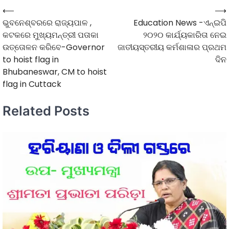
⟵
⟶
ଭୁବନେଶ୍ବରରେ ରାଜ୍ୟପାଳ ,
Education News -ଏନ୍ଇପି
କଟକରେ ମୁଖ୍ୟମନ୍ତ୍ରୀ ପତାକା
୨୦୨୦ କାର୍ଯ୍ୟକାରିତା ନେଇ
ଉତ୍ତୋଳନ କରିବେ-Governor
ଜାତୀୟସ୍ତରୀୟ କର୍ମଶାଳାର ପ୍ରଥମ
to hoist flag in
ଦିନ
Bhubaneswar, CM to hoist
flag in Cuttack
Related Posts