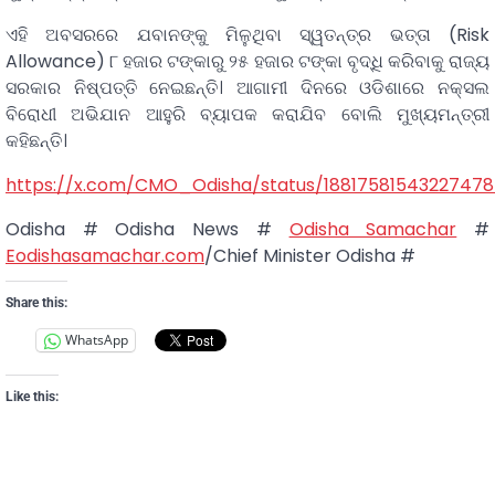
ଏହି ଅବସରରେ ଯବାନଙ୍କୁ ମିଳୁଥିବା ସ୍ୱତନ୍ତ୍ର ଭତ୍ତା (Risk
Allowance) ୮ ହଜାର ଟଙ୍କାରୁ ୨୫ ହଜାର ଟଙ୍କା ବୃଦ୍ଧି କରିବାକୁ ରାଜ୍ୟ
ସରକାର ନିଷ୍ପତ୍ତି ନେଇଛନ୍ତି। ଆଗାମୀ ଦିନରେ ଓଡିଶାରେ ନକ୍ସଲ
ବିରୋଧୀ ଅଭିଯାନ ଆହୁରି ବ୍ୟାପକ କରାଯିବ ବୋଲି ମୁଖ୍ୟମନ୍ତ୍ରୀ
କହିଛନ୍ତି।
https://x.com/CMO_Odisha/status/1881758154322747
Odisha # Odisha News #
Odisha Samachar
#
Eodishasamachar.com
/Chief Minister Odisha #
Share this:
WhatsApp
Like this: