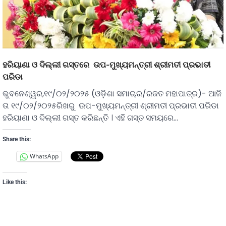
ହରିୟାଣା ଓ ଦିଲ୍ଲୀ ଗସ୍ତରେ ଉପ-ମୁଖ୍ୟମନ୍ତ୍ରୀ ଶ୍ରୀମତୀ ପ୍ରଭାତୀ
ପରିଡା
ଭୁବନେଶ୍ୱର,୧୯/୦୨/୨୦୨୫ (ଓଡ଼ିଶା ସମାଚାର/ରଜତ ମହାପାତ୍ର)- ଆଜି
ତା ୧୯/୦୨/୨୦୨୫ରିଖରୁ ଉପ-ମୁଖ୍ୟମନ୍ତ୍ରୀ ଶ୍ରୀମତୀ ପ୍ରଭାତୀ ପରିଡା
ହରିୟାଣା ଓ ଦିଲ୍ଲୀ ଗସ୍ତ କରିଛନ୍ତି । ଏହି ଗସ୍ତ ସମୟରେ…
Share this:
WhatsApp
Like this: