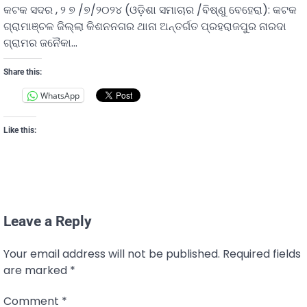
କଟକ ସଦର , ୨ ୭ /୭/୨୦୨୪ (ଓଡ଼ିଶା ସମାଚାର /ବିଷ୍ଣୁ ବେହେରା): କଟକ
ଗ୍ରାମାଞ୍ଚଳ ଜିଲ୍ଲା କିଶନନଗର ଥାନା ଅନ୍ତର୍ଗତ ପ୍ରହରାଜପୁର ନାରଦା
ଗ୍ରାମର ଜନୈକା…
Share this:
WhatsApp
Like this:
Leave a Reply
Your email address will not be published.
Required fields
are marked
*
Comment
*