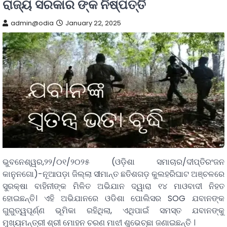
ରାଜ୍ୟ ସରକାର ଙ୍କ ନିଷ୍ପତ୍ତି
admin@odia
January 22, 2025
ଭୁବନେଶ୍ୱର,୨୨/୦୧/୨୦୨୫ (ଓଡ଼ିଶା ସମାଚାର/ଦୀପ୍ତିରଂଜନ
କାନୁନଗୋ)-ନୂଆପଡ଼ା ଜିଲ୍ଲା ସୀମାନ୍ତ ଛତିଶଗଡ଼ କୁଲହରିଘାଟ ଅଞ୍ଚଳରେ
ସୁରକ୍ଷା ବାହିନୀଙ୍କ ମିଳିତ ଅଭିଯାନ ଦ୍ୱାରା ୧୪ ମାଓବାଦୀ ନିହତ
ହୋଇଛନ୍ତି। ଏହି ଅଭିଯାନରେ ଓଡିଶା ପୋଲିସର SOG ଯବାନଙ୍କ
ଗୁରୁତ୍ୱପୂର୍ଣ୍ଣ ଭୂମିକା ରହିଥିଲା, ଏଥିପାଇଁ ସମସ୍ତ ଯବାନଙ୍କୁ
ମୁଖ୍ୟମନ୍ତ୍ରୀ ଶ୍ରୀ ମୋହନ ଚରଣ ମାଝୀ ଶୁଭେଚ୍ଛା ଜଣାଇଛନ୍ତି ।