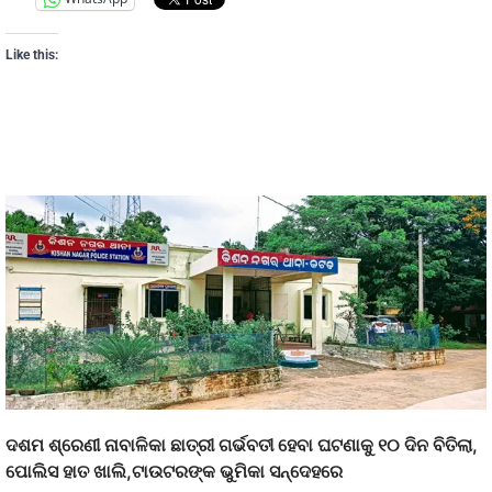
Like this:
ଦଶମ ଶ୍ରେଣୀ ନାବାଳିକା ଛାତ୍ରୀ ଗର୍ଭବତୀ ହେବା ଘଟଣାକୁ ୧୦ ଦିନ ବିତିଲା,
ପୋଲିସ ହାତ ଖାଲି,ଟାଉଟରଙ୍କ ଭୁମିକା ସନ୍ଦେହରେ