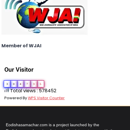
Member of WJAI
Our Visitor
3
0
4
7
3
5
Total views : 578452
Powered By
WPS Visitor Counter
Eodishasamachar.com is a project launched by the