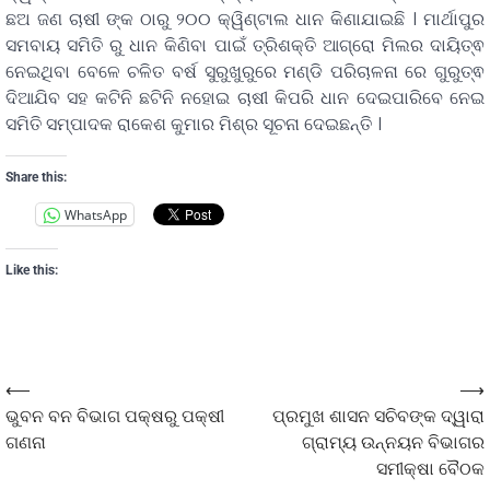
ଛଅ ଜଣ ଚାଷୀ ଙ୍କ ଠାରୁ ୨୦୦ କ୍ୱିଣ୍ଟାଲ ଧାନ କିଣାଯାଇଛି । ମାର୍ଥାପୁର
ସମବାୟ ସମିତି ରୁ ଧାନ କିଣିବା ପାଇଁ ତ୍ରିଶକ୍ତି ଆଗ୍ରୋ ମିଲର ଦାୟିତ୍ଵ
ନେଇଥିବା ବେଳେ ଚଳିତ ବର୍ଷ ସୁରୁଖୁରୁରେ ମଣ୍ଡି ପରିଚାଳନା ରେ ଗୁରୁତ୍ଵ
ଦିଆଯିବ ସହ କଟିନି ଛଟିନି ନହୋଇ ଚାଷୀ କିପରି ଧାନ ଦେଇପାରିବେ ନେଇ
ସମିତି ସମ୍ପାଦକ ରାକେଶ କୁମାର ମିଶ୍ର ସୂଚନା ଦେଇଛନ୍ତି ।
Share this:
WhatsApp
Like this:
⟵
⟶
ଭୁବନ ବନ ବିଭାଗ ପକ୍ଷରୁ ପକ୍ଷୀ
ପ୍ରମୁଖ ଶାସନ ସଚିବଙ୍କ ଦ୍ୱାରା
ଗଣନା
ଗ୍ରାମ୍ୟ ଉନ୍ନୟନ ବିଭାଗର
ସମୀକ୍ଷା ବୈଠକ