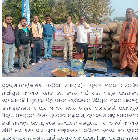
ଭୁବନ,୧୮/୦୧/୨୦୨୫ (ଓଡ଼ିଶା ସମାଚାର)- ଭୁବନ ବ୍ଲକ ଅନ୍ତର୍ଗତ
ମାର୍ଥାପୁର ସମବାୟ ସମିତି ରେ ଚଳିତ ବର୍ଷ ଧାନ ମଣ୍ଡି ଉଦଘାଟନ
ହୋଇଯାଇଛି । ମୁଖ୍ୟଅତିଥି ଭାବେ ତହସିଲଦାର ସିରିୟଲ୍ ଶୁଭ୍ର ପଟେଲ୍,
କାମାକ୍ଷନଗର ଏ ଆର୍ ସି ଏସ ଶରତ ଚନ୍ଦ୍ର ପାଣିଗ୍ରାହୀ, ଅଭିମନ୍ୟୁ
ମିଶ୍ର, ପଞ୍ଚାୟତ ପିଇଓ ପ୍ରୀତୀଶ ମହାରଣା, ଶ୍ରୀବତ୍ସ ସାହୁ ଯୋଗଦେଇ
ଚାଷୀ ମାନଙ୍କ ଉପସ୍ଥିତିରେ ଉଦଘାଟନ କରିଥିଲେ । ଚଳିତବର୍ଷ ସମବାୟ
ସମିତି ରେ ୫୧୭ ଜଣ ଚାଷୀ ପଞ୍ଜୀକରଣ କରିଥିବା ବେଳେ ୨୦ ହଜାର
କ୍ୱିଣ୍ଟାଲ ଧାନ କିଣିବା ପାଇଁ ଲକ୍ଷ୍ୟ ରଖାଯାଇଛି । ଆଜି ପ୍ରଥମ ଦିନରେ