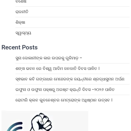
ବିଶେଷ
ରାଜନୀତି
ଶିକ୍ଷା
ସ୍ୱାସ୍ଥ୍ୟ
Recent Posts
ସୁନା ଦୋକାନୀଙ୍କ କାର ଉପରକୁ ଗୁଳିମାଡ଼ –
ଶଙ୍ଖ ଭବନ ରେ ବିଶ୍ୱ ଆଦିମ ଜନଜାତି ଦିବସ ପାଳିତ ।
ସ୍ଵଭାବ କବି ଗଙ୍ଗାଧର ମେହେରଙ୍କ ଜୟନ୍ତୀରେ ଶ୍ରଦ୍ଧାସୁମନ ଅର୍ପଣ
ଇଫୁନା ଓ ଉଫୁନା ପକ୍ଷରୁ ଅଗଷ୍ଟ କ୍ରାନ୍ତି ଦିବସ -୨୦୨୬ ପାଳିତ
ରୋଟାରି କ୍ଲବ ଭୁବନେଶ୍ବର ମେଟ୍ରୋଙ୍କ ଅଧିଷ୍ଠାନ ଉତ୍ସବ ।