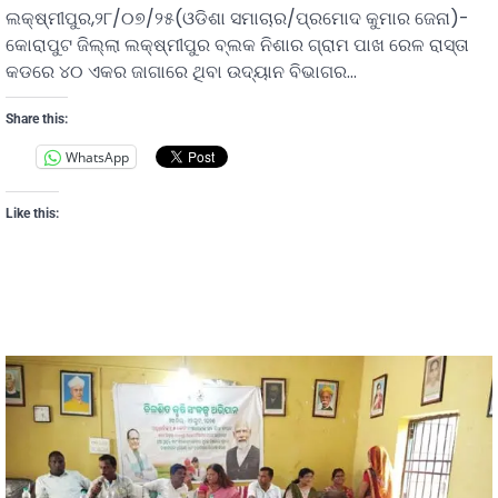
ଲକ୍ଷ୍ମୀପୁର,୨୮/୦୭/୨୫(ଓଡିଶା ସମାଚାର/ପ୍ରମୋଦ କୁମାର ଜେନା)-
କୋରାପୁଟ ଜିଲ୍ଲା ଲକ୍ଷ୍ମୀପୁର ବ୍ଲକ ନିଶାର ଗ୍ରାମ ପାଖ ରେଳ ରାସ୍ତା
କଡରେ ୪୦ ଏକର ଜାଗାରେ ଥିବା ଉଦ୍ୟାନ ବିଭାଗର…
Share this:
WhatsApp
Like this: