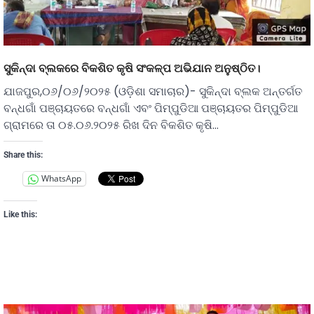
ସୁକିନ୍ଦା ବ୍ଲକରେ ବିକଶିତ କୃଷି ସଂକଳ୍ପ ଅଭିଯାନ ଅନୁଷ୍ଠିତ।
ଯାଜପୁର,୦୬/୦୬/୨୦୨୫ (ଓଡ଼ିଶା ସମାଚାର)- ସୁକିନ୍ଦା ବ୍ଲକ ଅନ୍ତର୍ଗତ
ବନ୍ଧଗାଁ ପଞ୍ଚାୟତରେ ବନ୍ଧଗାଁ ଏବଂ ପିମ୍ପୁଡିଆ ପଞ୍ଚାୟତର ପିମ୍ପୁଡିଆ
ଗ୍ରାମରେ ତା ୦୫.୦୬.୨୦୨୫ ରିଖ ଦିନ ବିକଶିତ କୃଷି…
Share this:
WhatsApp
Like this: