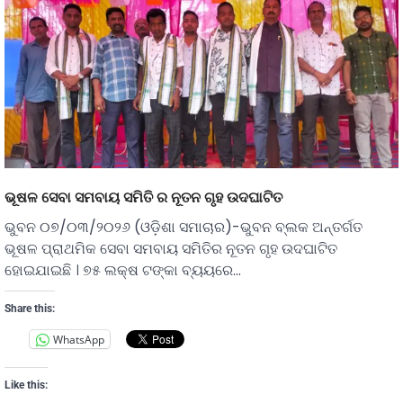
ଭୂଷଳ ସେବା ସମବାୟ ସମିତି ର ନୂତନ ଗୃହ ଉଦଘାଟିତ
ଭୁବନ ୦୭/୦୩/୨୦୨୬ (ଓଡ଼ିଶା ସମାଚାର)-ଭୁବନ ବ୍ଲକ ଅନ୍ତର୍ଗତ
ଭୂଷଳ ପ୍ରାଥମିକ ସେବା ସମବାୟ ସମିତିର ନୂତନ ଗୃହ ଉଦଘାଟିତ
ହୋଇଯାଇଛି । ୭୫ ଲକ୍ଷ ଟଙ୍କା ବ୍ୟୟରେ…
Share this:
WhatsApp
Like this: