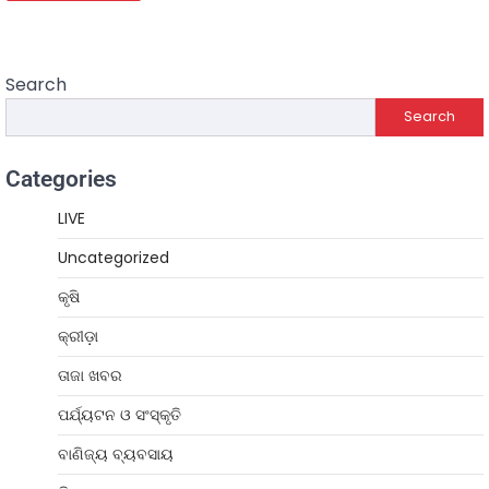
Search
Search
Categories
LIVE
Uncategorized
କୃଷି
କ୍ରୀଡ଼ା
ତାଜା ଖବର
ପର୍ଯ୍ୟଟନ ଓ ସଂସ୍କୃତି
ବାଣିଜ୍ୟ ବ୍ୟବସାୟ