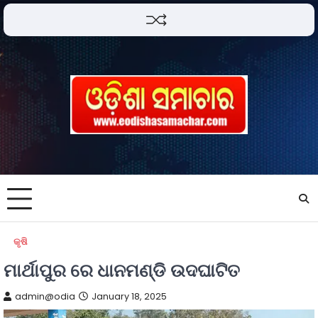
କୃଷି
ମାର୍ଥାପୁର ରେ ଧାନମଣ୍ଡି ଉଦଘାଟିତ
admin@odia
January 18, 2025