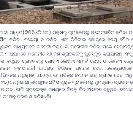
ଟା ପାୱାର(ଟିପିସିଓଡିଏଲ) ପକ୍ଷରୁ ଗ୍ରାହକଙ୍କୁ ପ୍ରୋତ୍ସାହିତ କରିବା 
ୈଠ କରିବା, ବକେୟା ନ ରଖିବା ଏବଂ ଡିଜିଟାଲ ମୋଡ୍‌ରେ ଦେୟ ପୈଠ 
କମ୍ପ୍ୟୁଟର ମାଧ୍ୟମରେ ଲଟେରୀ କରାଯାଇ ମନୋନୀତ କରିବା ପରେ ସେମାନଙ୍କ
ରୀ ମାଧ୍ୟମରେ ମନୋନୀତ ୧୬ ଜଣ ଗ୍ରାହକଙ୍କୁ ପୁରସ୍କୃତ କରାଯାଇଛି।
ସଂପ
େତା ବିଦ୍ୟୁତ ଗ୍ରାହକଙ୍କୁ ଗୋଟିଏ ଲେଖାଁଏ ସ୍ମାର୍ଟ ଫୋନ ଓ ଗୋଟିଏ ଉ
୍ରଦାନ କରାଯାଇଛି। ଆଠଗଡ଼ ଡିଭିଜନ ଗ୍ରାହକ ସେବା କେନ୍ଦ୍ରଠା
ଡିଭିଜନର ଅଧିକ୍ଷଣ ଯନ୍ତ୍ରୀ ଇଂ ପବିତ୍ର ମୋହନ ସାହୁ, ଗ୍ରାହକ ସେବା ଅଧ
 ଅନ୍ୟ ଅଧିକାରୀ ଉପସ୍ଥିତ ରହି ସଂପୃକ୍ତ ଗ୍ରାହକଙ୍କୁ ପୁରସ୍କାର ପ୍ରଦାନ କର
ାଇବା ଲାଗି ଗ୍ରାହକଙ୍କ ମଧ୍ୟରେ ଦିନକୁ ଦିନ ଆଗ୍ରହ ବଢୁଥିବା ଦେଖା
 ଇଂ ସାହୁ ପ୍ରକାଶ କରିଛନ୍ତି।