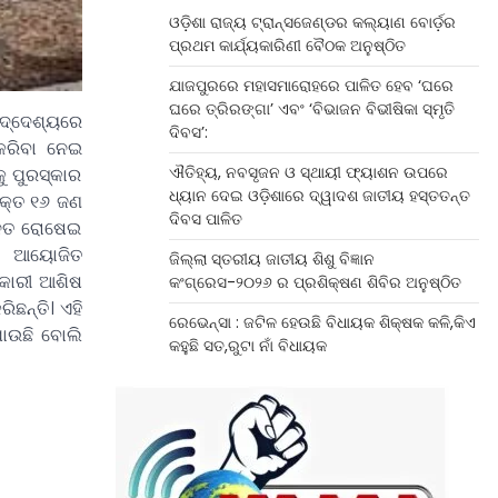
ଓଡ଼ିଶା ରାଜ୍ୟ ଟ୍ରାନ୍ସଜେଣ୍ଡର କଲ୍ୟାଣ ବୋର୍ଡ଼ର
ପ୍ରଥମ କାର୍ଯ୍ୟକାରିଣୀ ବୈଠକ ଅନୁଷ୍ଠିତ
ଯାଜପୁରରେ ମହାସମାରୋହରେ ପାଳିତ ହେବ ‘ଘରେ
ଘରେ ତ୍ରିରଙ୍ଗା’ ଏବଂ ‘ବିଭାଜନ ବିଭୀଷିକା ସ୍ମୃତି
ଉଦ୍ଦେଶ୍ୟରେ
ଦିବସ’:
କରିବା ନେଇ
ଐତିହ୍ୟ, ନବସୃଜନ ଓ ସ୍ଥାୟୀ ଫ୍ୟାଶନ ଉପରେ
ୁ ପୁରସ୍କାର
ଧ୍ୟାନ ଦେଇ ଓଡ଼ିଶାରେ ଦ୍ୱାଦଶ ଜାତୀୟ ହସ୍ତତନ୍ତ
ୃକ୍ତ ୧୬ ଜଣ
ଦିବସ ପାଳିତ
ନ୍ନତ ରୋଷେଇ
ରେ ଆୟୋଜିତ
ଜିଲ୍ଲା ସ୍ତରୀୟ ଜାତୀୟ ଶିଶୁ ବିଜ୍ଞାନ
ିକାରୀ ଆଶିଷ
କଂଗ୍ରେସ-୨୦୨୬ ର ପ୍ରଶିକ୍ଷଣ ଶିବିର ଅନୁଷ୍ଠିତ
ିଛନ୍ତି। ଏହି
ରେଭେନ୍ସା : ଜଟିଳ ହେଉଛି ବିଧାୟକ ଶିକ୍ଷକ କଳି,କିଏ
ଯାଉଛି ବୋଲି
କହୁଛି ସତ,ରୁଟା ନାଁ ବିଧାୟକ