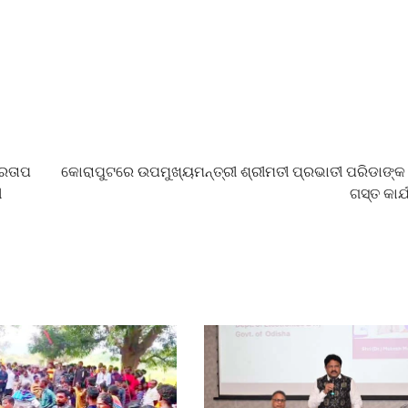
୍ରତାପ
କୋରାପୁଟରେ ଉପମୁଖ୍ୟମନ୍ତ୍ରୀ ଶ୍ରୀମତୀ ପ୍ରଭାତୀ ପରିଡାଙ୍କ 
ୀ
ଗସ୍ତ କାର