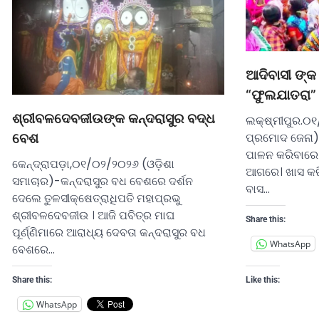
ଆଦିବାସୀ ଙ୍କ
“ଫୁଲଯାତରା”
ଶ୍ରୀବଳଦେବଜୀଉଙ୍କ କନ୍ଦରାସୁର ବଦ୍ଧ
ଲକ୍ଷ୍ମୀପୁର.୦୧
ପ୍ରମୋଦ ଜେନା) 
ବେଶ
ପାଳନ କରିବାରେ 
କେନ୍ଦ୍ରାପଡ଼ା,୦୧/୦୨/୨୦୨୬ (ଓଡ଼ିଶା
ଆଗରେ। ଖାସ କରି
ସମାଚାର)-କନ୍ଦରାସୁର ବଧ ବେଶରେ ଦର୍ଶନ
ବାସ…
ଦେଲେ ତୁଳସୀକ୍ଷେତ୍ରାଧିପତି ମହାପ୍ରଭୁ
ଶ୍ରୀବଳଦେବଜୀଉ । ଆଜି ପବିତ୍ର ମାଘ
Share this:
ପୂର୍ଣ୍ଣିମାରେ ଆରାଧ୍ୟ ଦେବତା କନ୍ଦରାସୁର ବଧ
WhatsApp
ବେଶରେ…
Share this:
Like this:
WhatsApp