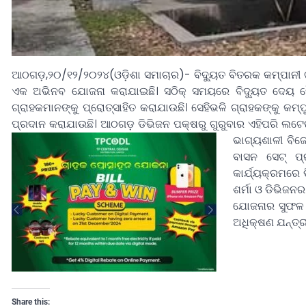
ଆଠଗଡ଼,୨୦/୧୨/୨୦୨୪(ଓଡ଼ିଶା ସମାଚାର)- ବିଦ୍ୟୁତ ବିତରକ କମ୍ପାନୀ ଟା
ଏକ ଅଭିନବ ଯୋଜନା କରାଯାଇଛି। ସଠିକ୍ ସମୟରେ ବିଦ୍ୟୁତ ଦେୟ ପ
ଗ୍ରାହକମାନଙ୍କୁ ପ୍ରୋତ୍ସାହିତ କରାଯାଉଛି। ସେହିଭଳି ଗ୍ରାହକଙ୍କୁ 
ପ୍ରଦାନ କରାଯାଉଛି। ଆଠଗଡ଼ ଡିଭିଜନ ପକ୍ଷରୁ ଗୁରୁବାର ଏହିପରି ଲଟେ
ଭାଗ୍ୟଶାଳୀ ବିଜ
ବାସନ ସେଟ୍ ପ
କାର୍ଯ୍ୟକ୍ରମରେ 
ଶର୍ମା ଓ ଡିଭିଜନର
ଯୋଜନାର ସୁଫଳ ପ
ଅଧିକ୍ଷଣ ଯନ୍ତ୍ରୀ
Share this: