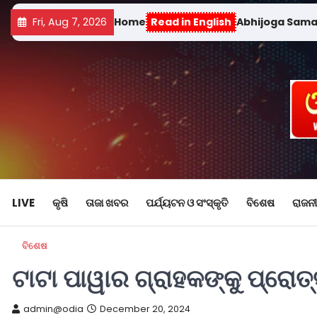
Fri, Aug 7, 2026
Home
Read in English
Abhijoga Sam
LIVE
କୃଷି
ତାଜା ଖବର
ପର୍ଯ୍ୟଟନ ଓ ସଂସ୍କୃତି
ବିଶେଷ
ରାଜନୀ
ବିଶେଷ
ଟାଟା ପାୱାର ଗ୍ରାହକଙ୍କୁ ପ୍ରୋତ
admin@odia
December 20, 2024