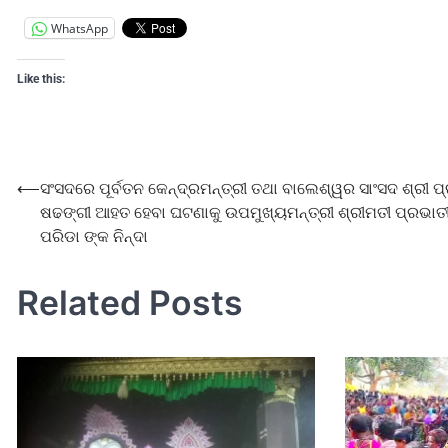
WhatsApp
Like this:
⟵
ସଂସଦରେ ପୂର୍ବତନ କେନ୍ଦ୍ରମନ୍ତ୍ରୀ ତଥା ବାଲେଶ୍ୱର ସାଂସଦ ଶ୍ରୀ ପ
ଷଢଙ୍ଗୀ ଆହତ ହେବା ଘଟଣାକୁ ଉପମୁଖ୍ୟମନ୍ତ୍ରୀ ଶ୍ରୀମତୀ ପ୍ରଭାତ
ପରିଡା ଙ୍କ ନିନ୍ଦା
Related Posts