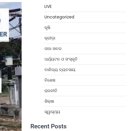
LIVE
Uncategorized
କୃଷି
କ୍ରୀଡ଼ା
ତାଜା ଖବର
ପର୍ଯ୍ୟଟନ ଓ ସଂସ୍କୃତି
ବାଣିଜ୍ୟ ବ୍ୟବସାୟ
ବିଶେଷ
ରାଜନୀତି
ଶିକ୍ଷା
ସ୍ୱାସ୍ଥ୍ୟ
Recent Posts