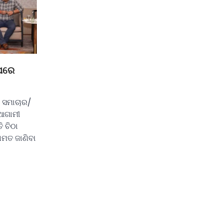
ଉପରେ
 ସମାଚାର/
ଆଗାମୀ
ି ଚିଠା
ାମତ ଜାଣିବା