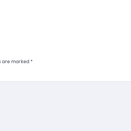
ds are marked
*