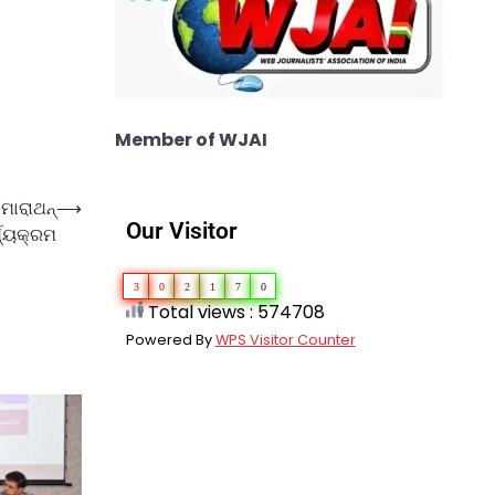
Member of WJAI
ମାରାଥନ୍
⟶
Our Visitor
୍ଯ୍ୟକ୍ରମ
3
0
2
1
7
0
Total views : 574708
Powered By
WPS Visitor Counter