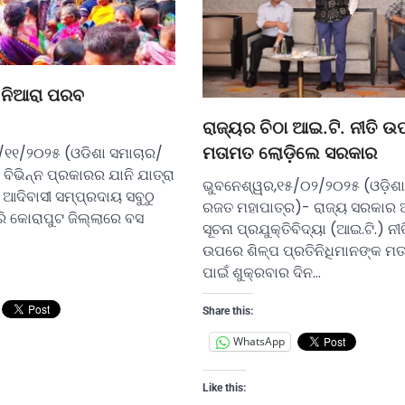
 ନିଆରା ପରବ
ରାଜ୍ୟର ଚିଠା ଆଇ.ଟି. ନୀତି 
ମତାମତ ଲୋଡ଼ିଲେ ସରକାର
/୧୧/୨୦୨୫ (ଓଡିଶା ସମାଚାର/
ବିଭିନ୍ନ ପ୍ରକାରର ଯାନି ଯାତ୍ରା
ଭୁବନେଶ୍ୱର,୧୫/୦୨/୨୦୨୫ (ଓଡ଼ିଶା
ଆଦିବାସୀ ସମ୍ପ୍ରଦାୟ ସବୁଠୁ
ରଜତ ମହାପାତ୍ର)- ରାଜ୍ୟ ସରକାର 
 କୋରାପୁଟ ଜିଲ୍ଲାରେ ବସ
ସୂଚନା ପ୍ରଯୁକ୍ତିବିଦ୍ୟା (ଆଇ.ଟି.) ନୀତ
ଉପରେ ଶିଳ୍ପ ପ୍ରତିନିଧିମାନଙ୍କ ମତ
ପାଇଁ ଶୁକ୍ରବାର ଦିନ…
Share this:
WhatsApp
Like this: