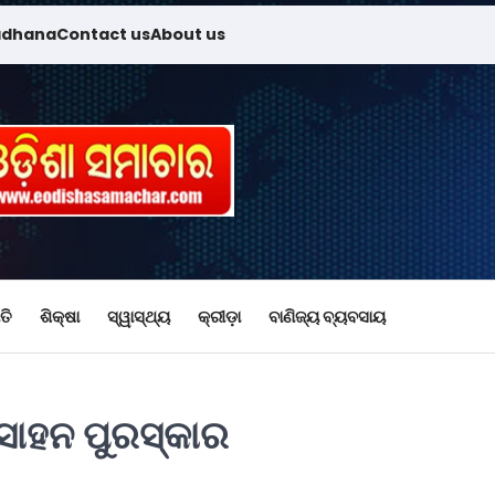
adhana
Contact us
About us
ତି
ଶିକ୍ଷା
ସ୍ୱାସ୍ଥ୍ୟ
କ୍ରୀଡ଼ା
ବାଣିଜ୍ୟ ବ୍ୟବସାୟ
୍ସାହନ ପୁରସ୍କାର