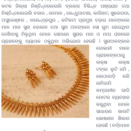
କଟକ ଜିଲ୍ଲା ନିଶ୍ଚିନ୍ତକୋଇଲି ବ୍ଲକର ବିଭିନ୍ନ ପଞ୍ଚାୟତ ତଥା
ନିଶ୍ଚିନ୍ତକୋଇଲି ବଜାର , ନେମାଳ , କେନ୍ଦୁପାଟଣା, କାଜିହାଟ, ସୁକରପଡା,
ଅସୁରେଶ୍ଵର , ନରେନ୍ଦ୍ରପୁର , କଟିକଟା ପ୍ରମୁଖ ବଜ଼ାର ମାନଙ୍କରେ
ମାଳ ମାଳ ସୁନା ଦୋକାନ ତଥା ସୁନା ଅଳଙ୍କାର ସୋ ରୁମ ହୋଇଥିବା
ଦେଖିବାକୁ ମିଳୁଥିବା ବେଳେ ସେମାନେ ସୁନାର ମାନ ଓ ମାପ ଓଜନରେ
ଗ୍ରାହକଙ୍କୁ ବ୍ୟାପକ ଠକୁଥିବା ଅଭିଯୋଗ ହେଉଛି ।
ସୁନାଅଳଙ୍କାର
ଦୋକାନୀ ମାନେ
ଗ୍ରାହକଙ୍କଠାରୁ
ଲକ୍ଷ ଲକ୍ଷ
ଟଙ୍କା ଲୁଟି ଜମି ,
କୋଠାବାଡ଼ି କରି
ନାମିଦାମି
କମ୍ପାନୀର ଗାଡି
ମୋଟର ବ୍ୟବହାର
କରୁଥିବା ବେଳେ
ସାଧାରଣ ଖାଉଟି
ଶୋଷଣର ଶିକାର
ହେଉଛି । ବର୍ତ୍ତମାନ