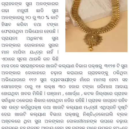
ଗ୍ରାହକଙ୍କ ସୁନା ଅଳଙ୍କାରର
ଗଢା ମଜୁରୀ ଛାଡି ସୁନା
ଅଳଙ୍କାରରୁ ୨୦ ରୁ ୩୦ % କାଟି
ହିସାବ କରିବା ତଥା ଟଙ୍କା
ଫେରାଉଥିବା ଅଭିଯୋଗ ହେଉଛି ।
ପ୍ରାୟତଃ ଅଧିକାଂଶ ସୁନା
ଅଳଙ୍କାର ଦୋକାନରେ ସୁନାର
ମାନ ମାପିବା ଯନ୍ତ୍ର ନାହିଁ ।
ଏଠାରେ ସୂଚନା ଥାଉକି ଗତ କିଛି
ମାସ ତଳେ ସହରାଞ୍ଚଳରେ ଖାଉଟି କଲ୍ୟାଣ ବିଭାଗ ପକ୍ଷରୁ ୩୧୨୫ ଟି ସୁନା
ଅଳଙ୍କାର ଦୋକାନରେ ଚଢ଼ାଉ କରାଯାଇ ଗ୍ରାହକଙ୍କୁ ଠକିଥିବା
ଅଭିଯୋଗରେ ୧୧୬ ସୁନା ବ୍ୟବସାୟୀଙ୍କ ନାଁରେ ମାମଲା ହେବା ସହ
ସେମାନଙ୍କ ଠାରୁ ୧୫ ଲକ୍ଷ ୩୦ ହଜାର ଟଙ୍କା ଜରିମାନା ଆଦାୟ
ହୋଇଥିବା ଖବର ମିଳିଛି । ଗଞ୍ଜାମ , ଖୋର୍ଦ୍ଧା , କଟକ ଜିଲ୍ଲାରେ ଗ୍ରାହକ
ସର୍ବାଧିକ ଠକେଇର ଶିକାର ହେଉଥିବା ନଜିର ରହିଛି । ଗ୍ରାହକ ଜାଗ୍ରତ ରହିବ
ସହ ଉଚ୍ଚ କର୍ତ୍ରୁପକ୍ଷ ତଥା ଖାଉଟି କଲ୍ୟାଣ ମନ୍ତ୍ରୀ ଏଥିପ୍ରତି ଦୃଷ୍ଟି
ଦେଇ ଖାଉଟି କଲ୍ୟାଣ ବିଭାଗ ପକ୍ଷରୁ ନିଶ୍ଚିନ୍ତକୋଇଲି ବ୍ଲକ
ଅଞ୍ଚଳରେ ଥିବା ସୁନା ଅଳଙ୍କାର ଦୋକାନୀମାନଙ୍କ ଉପରେ ଚଢ଼ାଉ
କରାଗଲେ ବହୁ ରାଜସ୍ବ ଆଦାୟ ହେବା ସହ ଗ୍ରାହକ ମାନେ ଉପକୃତ ହୁଅନ୍ତେ