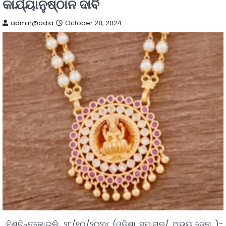
କାର୍ଯ୍ୟାନୁଷ୍ଠାନ ଦାବି
admin@odia
October 28, 2024
ନିଶ୍ଚିନ୍ତକୋଇଲି, ୨୮/୧୦/୨୦୨୪ (ଓଡିଶା ସମାଚାର/ ଅଭୟ ଜେନା )-