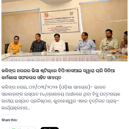
କଳିଙ୍ଗ ନଗରର ଭିସା ଷ୍ଟିଲ୍‌ରେ ବିପିଏନସଆଇ ଦ୍ୱାରା ଚାରି ଦିନିଆ
କର୍ମଶାଳା ସଫଳତାର ସହିତ ସମାପ୍ତ
କଳିଙ୍ଗ ନଗର, ୦୭/୦୩/୨୦୨୫ (ଓଡ଼ିଶା ସମାଚାର)- ଭାରତ
ସରକାରଙ୍କ ଇସ୍ପାତ ମନ୍ତ୍ରଣାଳୟ ଅଧୀନରେ ଥିବା ବିଜୁ ପଟ୍ଟନାୟକ
ଜାତୀୟ ଇସ୍ପାତ ପ୍ରତିଷ୍ଠାନ, ଭୁବନେଶ୍ୱର ଏହାର ବୃତ୍ତିଗତ ପ୍ରାକ୍-
କାର୍ଯ୍ୟକ୍ରମର…
Share this: