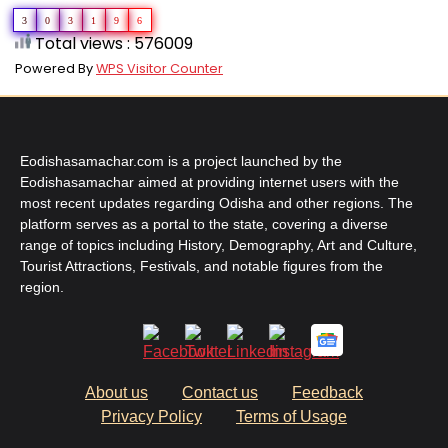
3
0
3
1
9
6
Total views : 576009
Powered By
WPS Visitor Counter
Eodishasamachar.com is a project launched by the
Eodishasamachar aimed at providing internet users with the
most recent updates regarding Odisha and other regions. The
platform serves as a portal to the state, covering a diverse
range of topics including History, Demography, Art and Culture,
Tourist Attractions, Festivals, and notable figures from the
region.
About us
Contact us
Feedback
Privacy Policy
Terms of Usage