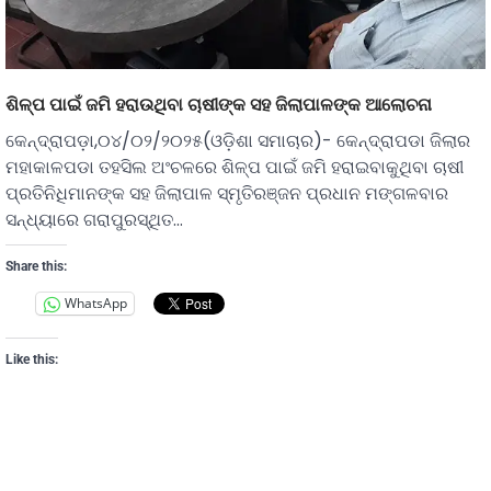
ଶିଳ୍ପ ପାଇଁ ଜମି ହରାଉଥିବା ଚାଷୀଙ୍କ ସହ ଜିଲାପାଳଙ୍କ ଆଲୋଚନା
କେନ୍ଦ୍ରାପଡ଼ା,୦୪/୦୨/୨୦୨୫(ଓଡ଼ିଶା ସମାଚାର)- କେନ୍ଦ୍ରାପଡା ଜିଲାର
ମହାକାଳପଡା ତହସିଲ ଅଂଚଳରେ ଶିଳ୍ପ ପାଇଁ ଜମି ହରାଇବାକୁଥିବା ଚାଷୀ
ପ୍ରତିନିଧିମାନଙ୍କ ସହ ଜିଲାପାଳ ସ୍ମୃତିରଞ୍ଜନ ପ୍ରଧାନ ମଙ୍ଗଳବାର
ସନ୍ଧ୍ୟାରେ ଗରାପୁରସ୍ଥିତ…
Share this:
WhatsApp
Like this: