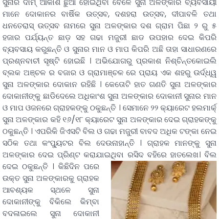
ସୁନାର ଦାମ୍ ଆକାଶ ଛୁଆଁ ହୋଇଥିବା ବେଳେ ସୁନା ଅଳଙ୍କାର ବ୍ୟବସାୟୀ
ମାନେ ଦୋକାନର ବାର୍ଷିକ ଉତ୍ସବ, ଦଶହରା ଉତ୍ସବ, ଦୀପାବଳି ତଥା
ଧନତେରାସ୍ ଉତ୍ସବ ନାମରେ ସୁନା ଅଳଙ୍କାର ଦଶ ଗ୍ରାମ ପିଛା ୨ ରୁ ୫
ହଜାର ପର୍ଯ୍ୟନ୍ତ ଛାଡ଼ ସହ ଗଢା ମଜୁରୀ ଛାଡ ଉପହାର ଦେଇ କିପରି
ବ୍ୟବସାୟ କରୁଛନ୍ତି ଓ ସୁନାର ମାନ ଓ ମାପ କିପରି ଅଛି ତାହା ସାଧାରଣରେ
ପ୍ରଶ୍ନବାଚୀ ସୃଷ୍ଟି ହୋଇଛି । ଅଭିଯୋଗରୁ ପ୍ରକାଶ ନିଶ୍ଚିନ୍ତକୋଇଲି
ବ୍ଲକ ଅଞ୍ଚଳ ର ବଜାର ଓ ଗ୍ରାମାଞ୍ଚଳ ରେ ପ୍ରାୟ ଏକ ଶହରୁ ଉର୍ଦ୍ଧ୍ୱ
ସୁନା ଅଳଙ୍କାର ଦୋକାନ ରହିଛି । କେତୋଟି ହାତ ଗଣତି ସୁନା ଅଳଙ୍କାର
ଦୋକାନୀଙ୍କୁ ଛାଡିଦେଲେ ଅଧିକାଂଶ ସୁନା ଅଳଙ୍କାର ଦୋକାନୀ ସୁନାର ମାନ
ଓ ମାପ ଓଜନରେ ଗ୍ରାହକଙ୍କୁ ଠକୁଛନ୍ତି । ସେମାନେ ୨୨ କ୍ୟାରେଟ ହଲମାର୍କ୍
ସୁନା ଅଳଙ୍କାର କହି ୧୬/୧୮ କ୍ୟାରେଟ ସୁନା ଅଳଙ୍କାର ଦେଇ ଗ୍ରାହକଙ୍କୁ
ଠକୁଛନ୍ତି । ଏପରିକି ଜିଏସଟି ବିଲ ଓ ଗଢା ମଜୁରୀ ବାବଦ ଅଧିକ ଟଙ୍କା ନେଇ
ସଠିକ ତଥା କଂପ୍ୟୁଟର ବିଲ ଦେଉନାହାନ୍ତି । ଗ୍ରାହକ ମାନଙ୍କୁ ସୁନା
ଅଳଙ୍କାର ଦେଇ ପ୍ରିଣ୍ଟ କରାଯାଇଥିବା ରସିଦ ବହିରେ ହାତଲେଖ। ବିଲ
ଦେଇ ଠକୁଛନ୍ତି ।
କିଛିଦିନ ପରେ
ଉକ୍ତ ସୁନା ଅଳଙ୍କାରକୁ ଗ୍ରାହକ
ଆବଶ୍ୟକ ସ୍ଥଳେ ସୁନା
ଦୋକାନୀଙ୍କୁ ବିକିଲେ କିମ୍ବା
ବଦଳାଇଲେ ସୁନା ଦୋକାନୀ