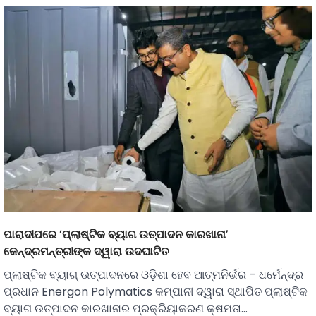
ପାରାଦୀପରେ ‘ପ୍ଲାଷ୍ଟିକ ବ୍ୟାଗ ଉତ୍ପାଦନ କାରଖାନା’
କେନ୍ଦ୍ରମନ୍ତ୍ରୀଙ୍କ ଦ୍ୱାରା ଉଦଘାଟିତ
ପ୍ଲାଷ୍ଟିକ ବ୍ୟାଗ୍ ଉତ୍ପାଦନରେ ଓଡ଼ିଶା ହେବ ଆତ୍ମନିର୍ଭର – ଧର୍ମେନ୍ଦ୍ର
ପ୍ରଧାନ Energon Polymatics କମ୍ପାନୀ ଦ୍ୱାରା ସ୍ଥାପିତ ପ୍ଲାଷ୍ଟିକ
ବ୍ୟାଗ ଉତ୍ପାଦନ କାରଖାନାର ପ୍ରକ୍ରିୟାକରଣ କ୍ଷମତା…