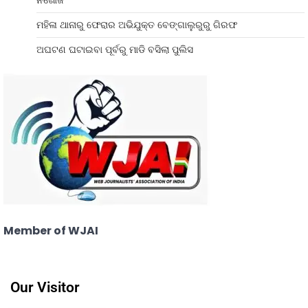
ନିଖୋଜ
ମହିଳା ଥାନାରୁ ଫେରାର ଅଭିଯୁକ୍ତ ବେଙ୍ଗାଲୁରୁରୁ ଗିରଫ
ଅଘଟଣ ଘଟାଇବା ପୂର୍ବରୁ ମାଡି ବସିଲା ପୁଲିସ
Member of WJAI
Our Visitor