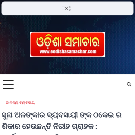
ବାଣିଜ୍ୟ ବ୍ୟବସାୟ
ସୁନା ଅଳଙ୍କାର ବ୍ୟବସାୟୀ ଙ୍କ ଠକେଇ ର
ଶିକାର ହେଉଛନ୍ତି ନିରୀହ ଗ୍ରାହକ :