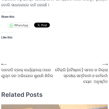
ବୋଲି ସାଧାରଣରେ ଦାବି ହେଉଛି ।
Share this:
WhatsApp
Like this:
⟵
⟶
ଦାନଗଦି ବ୍ଲକ୍ କାର୍ଯ୍ୟାଳୟ ଠାରେ
ବୈରାଗି (ବୈଷ୍ଣବ) ସମାଜ ର ଜିଲ୍ଲା
ଯୁଗ୍ମ ଜନ ଅଭିଯୋଗ ଶୁଣାଣି ଶିବିର
ସ୍ତରୀୟ ସମ୍ବିଳନୀ ଓ କର୍ମକର୍ତା
ଚୟନ ଅନୁଷ୍ଠିତ
Related Posts