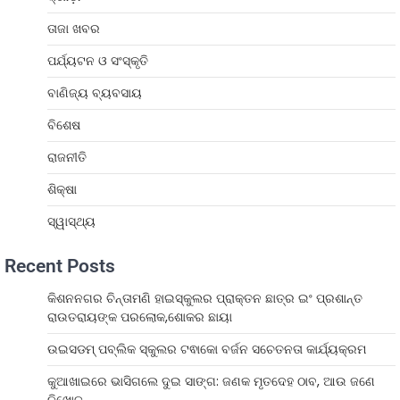
ତାଜା ଖବର
ପର୍ଯ୍ୟଟନ ଓ ସଂସ୍କୃତି
ବାଣିଜ୍ୟ ବ୍ୟବସାୟ
ବିଶେଷ
ରାଜନୀତି
ଶିକ୍ଷା
ସ୍ୱାସ୍ଥ୍ୟ
Recent Posts
କିଶନନଗର ଚିନ୍ତାମଣି ହାଇସ୍କୁଲର ପ୍ରାକ୍ତନ ଛାତ୍ର ଇଂ ପ୍ରଶାନ୍ତ
ରାଉତରାୟଙ୍କ ପରଲୋକ,ଶୋକର ଛାୟା
ଉଇସଡମ୍ ପବ୍ଲିକ ସ୍କୁଲର ଟଵାକୋ ବର୍ଜନ ସଚେତନତା କାର୍ଯ୍ୟକ୍ରମ
କୁଆଖାଇରେ ଭାସିଗଲେ ଦୁଇ ସାଙ୍ଗ: ଜଣକ ମୃତଦେହ ଠାବ, ଆଉ ଜଣେ