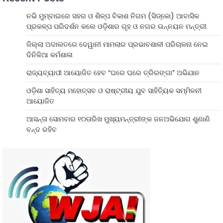
ନଭି ମୁମ୍ବାଇରେ ସହର ଓ ଶିଳ୍ପ ବିକାଶ ନିଗମ (ସିଡ୍‌କୋ) ଆବାସିକ
ପ୍ରକଳ୍ପ ପରିଦର୍ଶନ କଲେ ଓଡ଼ିଶାର ଗୃହ ଓ ନଗର ଉନ୍ନୟନ ମନ୍ତ୍ରୀ
ଜିଲ୍ଲା ଅଦାଲତରେ ଦେୱାନୀ ମାମଲାର ପ୍ରଭାବଶାଳୀ ପରିଚାଳନା ନେଇ
ଦିନିକିଆ କର୍ମଶାଳା
ରାଜ୍ୟବ୍ୟାପୀ ଆୟୋଜିତ ହେବ “ଘରେ ଘରେ ତ୍ରିରଙ୍ଗା” ଅଭିଯାନ
ଓଡ଼ିଶା ସାହିତ୍ୟ ମହୋତ୍ସବ ଓ ରାଷ୍ଟ୍ରୀୟ ଯୁବ ସାହିତ୍ୟିକ ସମ୍ମିଳନୀ
ଆୟୋଜିତ
ଆସନ୍ତା ସୋମବାର ୧୦ତାରିଖ ମୁଖ୍ୟମନ୍ତ୍ରୀଙ୍କ ଜନଅଭିଯୋଗ ଶୁଣାଣି
ବନ୍ଦ ରହିବ