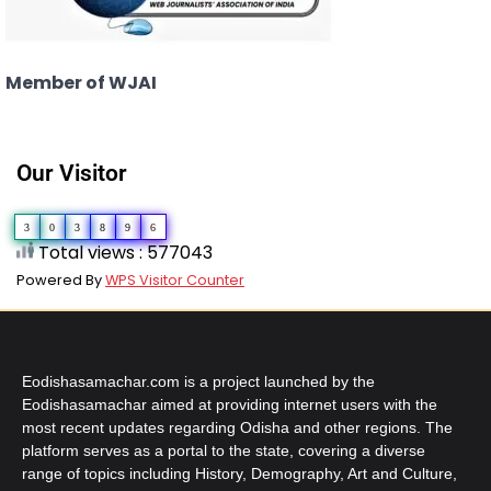
Member of WJAI
Our Visitor
3
0
3
8
9
6
Total views : 577043
Powered By
WPS Visitor Counter
Eodishasamachar.com is a project launched by the
Eodishasamachar aimed at providing internet users with the
most recent updates regarding Odisha and other regions. The
platform serves as a portal to the state, covering a diverse
range of topics including History, Demography, Art and Culture,