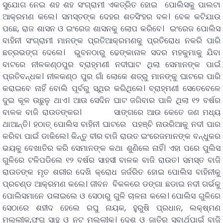
ସୁଯୋଗ ନେଇ ଶହ ଶହ ସଂଗ୍ରାମୀ ଏକତ୍ରିତ ହୋଇ ପୋଲିସକୁ ପାଲଟା
ଆକ୍ରମଣ କଲେ। ସମସ୍ତଙ୍କ ଦେହର ଶତସିଂହର ବଳ। ବେକ କଟିଯାଉ
ପଛେ, ରାଜ ଶାସନ ଓ ଇଂରେଜ ଶାସନକୁ ଲୋପ କରିବେ। ଇଂରେଜ ପୋଲିସ
ବାହିନୀ ସଂଗ୍ରାମୀ ମାନଙ୍କ ପ୍ରତିଆକ୍ରମଣକୁ ପ୍ରତିରୋଧ ନକରି ପାରି
ଛତ୍ରଭଙ୍ଗ ଦେଲେ। ଭୁବନଠାରୁ ଢେଙ୍କାନାଳ ସଦର ମହକୁମାକୁ ଯିବା
ବାଟରେ ନୀଳକଣ୍ଠପୁର ବ୍ରାହ୍ମଣୀ ନଦୀଘାଟ ଥିଲା ସେମାନଙ୍କ ପାଇଁ
ପ୍ରତିବନ୍ଧକ। ନୀଳକଣ୍ଠ ପୁର ଗାଁ ଲୋକେ ଶତ୍ରୁ ମାନଙ୍କୁ ଘାଟରେ ପାରି
କରାଇବେ ନାହିଁ ବୋଲି ପୂର୍ବରୁ ସ୍ଥିର କରିଥିଲେ। ବ୍ରାହ୍ମଣୀ ସେତେବେଳେ
ଦୁଇ କୂଳ ଉଛୁଳୁ ଥାଏ। ଆଉ ସେଦିନ ଘାଟ ଜଗିବାର ପାଳି ଥିଲା ୧୨ ବର୍ଷର
ବାଳକ ବାଜି ରାଉତଙ୍କର। ସାଙ୍ଗରେ ଆଉ କେତେ ଜଣ ମଧ୍ୟ
ଥାଆନ୍ତି। ହଠାତ୍ ପୋଲିସ ବାହିନୀ ଘାଟରେ ପହଞ୍ଚି ନାଉରିଆକୁ ନଦୀ ପାର
କରିବା ପାଇଁ ଡାକିଲେ। କିନ୍ତୁ ବୀର ବାଜି ରାଉତ ଇଂରେଜମାନଙ୍କ ବନ୍ଧୁକର
ଭୟକୁ ବେଖାତିର କରି ସେମାନଙ୍କ କଥା ଶୁଣିଲେ ନାହିଁ। ଏହା ପରେ ପୁଲିସ
ଗୁଳିରେ ଟଳିପଡିଲେ ୧୨ ବର୍ଷର ସାହସୀ ବାଳକ ବାଜି ରାଉତ। ସମସ୍ତ ବାଜି
ରାଉତଙ୍କ ମୃତ ଶରୀର ଦେଖି କ୍ରୋଧ ଜର୍ଜରିତ ହୋଇ ପୋଲିସ ବାହିନୀକୁ
ପ୍ରଚଣ୍ଡ ଆକ୍ରମଣ କଲେ। ଜୀବନ ବିକଳରେ ଡଙ୍ଗା ଛଡାଇ ନଦୀ ଗର୍ଭକୁ
ପୋଲିସମାନେ ପଳାଇଲେ ଓ ସେଠାରୁ ଗୁଳି ଚାଳନା କଲେ। ପୋଲିସ ଗୁଳିରେ
ସେଠାରେ ଶହୀଦ ହେଲେ ରଘୁ ନାୟକ, ହୁରୁଷି ପ୍ରଧାନ, ଲକ୍ଷ୍ମଣ
ମଲ୍ଲୀକ,ଫଗୁ ସାହୁ ଓ ନଟ ମଲ୍ଲୀକ। ଦେଶ ଓ ଜାତିର ସ୍ବାର୍ଥପାଇଁ ବାଜି