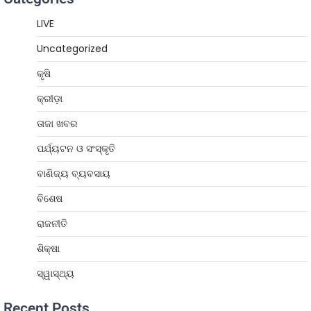
LIVE
Uncategorized
କୃଷି
କ୍ରୀଡ଼ା
ତାଜା ଖବର
ପର୍ଯ୍ୟଟନ ଓ ସଂସ୍କୃତି
ବାଣିଜ୍ୟ ବ୍ୟବସାୟ
ବିଶେଷ
ରାଜନୀତି
ଶିକ୍ଷା
ସ୍ୱାସ୍ଥ୍ୟ
Recent Posts