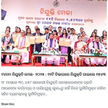
୧୪ତମ ନିଯୁକ୍ତି ମେଳା- ୨୦୨୫ : ୧୧ଟି ବିଭାଗରେ ନିଯୁକ୍ତି ପାଇଲେ ୧୫୪୩
୧୮ ମାସରେ ୩୯, ୪୫୯ ସରକାରୀ ନିଯୁକ୍ତି ଜନସାଧାରଣଙ୍କ ପ୍ରତି
ଆପଣଙ୍କ କର୍ତ୍ତବ୍ୟ ଓ ଦାୟିତ୍ୱକୁ ଭୁଲନ୍ତୁ ନାହିଁ ନିଜେ ଦୁର୍ନୀତିମୁକ୍ତ ରହିବା
ସହିତ ବ୍ୟବସ୍ଥାକୁ ଦୁର୍ନୀତିମୁକ୍ତ…
Share this: