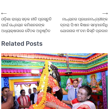
⟵
⟶
ଓଡ଼ିଶା ରାଜ୍ୟ ସଡ଼କ ନୀତି ପ୍ରସ୍ତୁତି
ମାନ୍ୟବର ପ୍ରଧାନମନ୍ତ୍ରୀଙ୍କ
ପାଇଁ ଉନ୍ନୟନ କମିଶନରଙ୍କ
ଦ୍ବାରା ପିଏମ କିଷାନ ସମ୍ମାନନିଧି
ଅଧ୍ୟକ୍ଷତାରେ ବୈଠକ ଅନୁଷ୍ଠିତ
ଯୋଜନାର ୧୮ତମ କିସ୍ତି ପ୍ରଦାନ
Related Posts