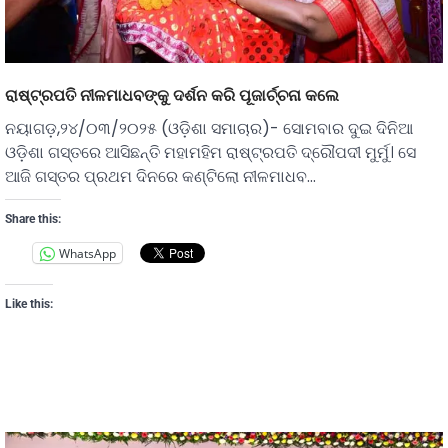
ରାଷ୍ଟ୍ରପତି ନୀଳମାଧବଙ୍କୁ ଦର୍ଶନ କରି ପୂଜାର୍ଚ୍ଚନା କଲେ
ନୟାଗଡ଼,୨୪/୦୩/୨୦୨୫ (ଓଡ଼ିଶା ସମାଚାର)- ସୋମବାର ଦୁଇ ଦିନିଆ
ଓଡ଼ିଶା ଗସ୍ତରେ ଆସିଛନ୍ତି ମହାମହିମ ରାଷ୍ଟ୍ରପତି ଦ୍ରୌପଦୀ ମୁର୍ମୁ। ସେ
ଆଜି ଗସ୍ତର ପ୍ରଥମ ଦିନରେ କଣ୍ଟିଲୋ ନୀଳମାଧବ…
Share this:
WhatsApp
Like this: