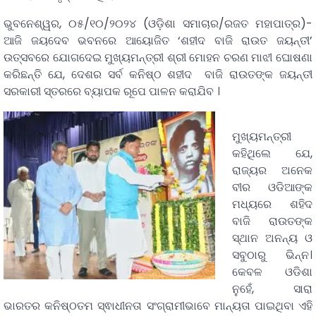
ଭୁବନେଶ୍ୱର, ୦୫/୧୦/୨୦୨୪ (ଓଡ଼ିଶା ସମାଚାର/ରଜତ ମହାପାତ୍ର)-
ଆଜି ଜୟଦେବ ଭବନରେ ଆୟୋଜିତ ‘ଶହୀଦ ବାଜି ରାଉତ ଜୟନ୍ତୀ’
ଉତ୍ସବରେ ଯୋଗଦେଇ ମୁଖ୍ୟମନ୍ତ୍ରୀ ଶ୍ରୀ ମୋହନ ଚରଣ ମାଝୀ ଘୋଷଣା
କରିଛନ୍ତି ଯେ, ଦେଶର ସର୍ବ କନିଷ୍ଠ ଶହୀଦ ବାଜି ରାଉତଙ୍କ ଜୟନ୍ତୀ
ସରକାରୀ ସ୍ତରରେ ବ୍ୟାପକ ରୂପେ ପାଳନ କରାଯିବ ।
ମୁଖ୍ୟମନ୍ତ୍ରୀ
କହିଥିଲେ ଯେ,
ରାଜ୍ୟର ଅନେକ
ବୀର ଓଡିଆଙ୍କ
ମଧ୍ୟରେ ଶହିଦ
ବାଜି ରାଉତଙ୍କ
ସ୍ଥାନ ଅନନ୍ୟ ଓ
ସବୁଠାରୁ ଭିନ୍ନ।
କେବଳ ଓଡିଶା
ନୁହେଁ, ସାରା
ଭାରତର କନିଷ୍ଠତମ ସ୍ଵାଧୀନତା ସଂଗ୍ରାମୀଭାବେ ମାନ୍ୟତା ପାଇଥିବା ଏହି