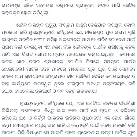
ରାଉତଙ୍କ ସହିତ ୬ଜଣଙ୍କ ରକ୍ତରେ ବ୍ରାହ୍ମଣୀ ନଦୀର ପାଣି ସେଦିନ
ରକ୍ତାକ୍ତ ହୋଇ ଉଠିଥିଲା।
ଶହୀଦ ବାଜିଙ୍କ ମୃତ୍ୟୁ, ସଂଗ୍ରାମ ଆହୁରି ତେଜିୟାନ କରିଥିଲା ବୋଲି
ପ୍ରକାଶ କରି ମୁଖ୍ୟମନ୍ତ୍ରୀ କହିଥିଲେ ଯେ, ନୀଳକଣ୍ଠ ପୁର ଗ୍ରାମ ଗୁଳି
କାଣ୍ଡର ପରଦିନ ୧୯୩୮ ମସିହା ଅକ୍ଟୋବର ମାସ ୧୨ ତାରିଖରେ ଦେଶ ପାଇଁ
ପ୍ରାଣ ବଳୀ ଦେଇଥିବା ଏହି ୬ଜଣ ବୀର ଶହୀଦଙ୍କ ପାର୍ଥୀବ ଶରୀରକୁ କଟକ
ଆଣି ଏକ ବିରାଟ ଶୋଭାଯାତ୍ରାର ଆୟୋଜନ କରାଯାଇଥିଲା। ଶେଷରେ
କଟକ ଖାନ ନଗର ଶ୍ମଶାନର ଗୋଟିଏ ଚିତାରେ ସମସ୍ତେ ପାଉଁସ
ହୋଇଗଲେ। ମାଟିର ଦେହ ମାଟିରେ ମିଶିଗଲା। ଯୁଗ ଯୁଗ ପାଇଁ ସେମାନେ
ହେଲେ ଆମ ସ୍ବାଧୀନତା ସଂଗ୍ରାମର ବୀର ସୈନିକ। ସେଦିନ ଶୋଭାଯାତ୍ରା ଓ
ଦାହ କାର୍ଯ୍ୟରେ ଉପସ୍ଥିତ ଥିଲେ ସଂଗ୍ରାମୀ ଅନନ୍ତ ପଟ୍ଟନାୟକ, ରବି
ଘୋଷ, ମୋତିଲାଲ ତ୍ରିପାଠୀ ଓ କବି ସଚ୍ଚି ରାଉତରାୟ।
ମୁଖ୍ୟମନ୍ତ୍ରୀ କହିଥିଲେ ଯେ, ଏକ ଛୋଟିଆ ଜୀବନର ଦୀପଶିଖା
ଲିଭିଗଲା ଅବେଳରେ। କିନ୍ତୁ କାଳ କାଳ ପାଇଁ ସେ ତ୍ୟାଗ ଓ ବଳିଦାନ
ରଖିଗଲା ଯଶ ଓ କିର୍ତ୍ତୀ ଭାରତର ଇତିହାସ ପୃଷ୍ଠାରେ। ଏକ ଛୋଟ ଗାଁରେ
ଜନ୍ମ ହୋଇଥିଲେ ମଧ୍ୟ ସାରା ଜାତି ଓ ଜନ୍ମଭୂମି ପାଇଁ ଜୀବନ ଉତ୍ସର୍ଗ କରି
ଆଗାମୀ ପିଢି ନିମନ୍ତେ ସେ ପାଲଟି ଗଲେ ପ୍ରେରଣାର ଉତ୍ସ। ଆଜିର ଯୁବ