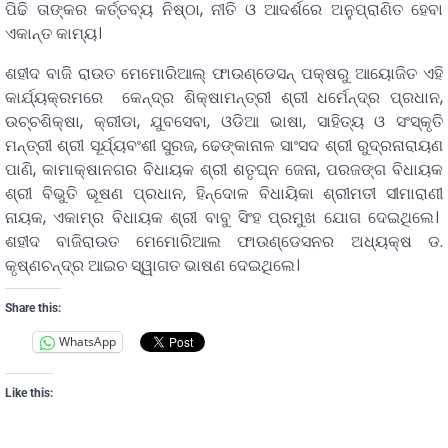
ପିଢି ତାଙ୍କର କର୍ତ୍ତବ୍ୟ ନିଷ୍ଠା, ନୀତି ଓ ଆଦର୍ଶରେ ଅନୁପ୍ରାଣିତ ହେବା
ଏକାନ୍ତ କାମ୍ୟ।
ଶହୀଦ ବାଜି ରାଉତ ମେମୋରିଆଲ୍ ଫାଉଣ୍ଡେସନ୍ ପକ୍ଷରୁ ଆୟୋଜିତ ଏହି
କାର୍ଯ୍ୟକ୍ରମରେ କେନ୍ଦ୍ର ଶିକ୍ଷାମନ୍ତ୍ରୀ ଶ୍ରୀ ଧର୍ମେନ୍ଦ୍ର ପ୍ରଧାନ,
ଉଚ୍ଚଶିକ୍ଷା, କ୍ରୀଡା, ଯୁବସେବା, ଓଡିଆ ଭାଷା, ସାହିତ୍ୟ ଓ ସଂସ୍କୃତି
ମନ୍ତ୍ରୀ ଶ୍ରୀ ସୂର୍ଯ୍ୟବଂଶୀ ସୁରଜ, ଢେଙ୍କାନାଳ ସାଂସଦ ଶ୍ରୀ ରୁଦ୍ରନାରାୟଣ
ପାଣି, କାମାକ୍ଷାନଗର ବିଧାୟକ ଶ୍ରୀ ଶତୃଘ୍ନ ଜେନା, ପରଜଙ୍ଗ ବିଧାୟକ
ଶ୍ରୀ ବିଭୁତି ଭୂଷଣ ପ୍ରଧାନ, ହିନ୍ଦୋଳ ବିଧାୟିକା ଶ୍ରୀମତୀ ସୀମାରାଣୀ
ନାୟକ, ଏକାମ୍ର ବିଧାୟକ ଶ୍ରୀ ବାବୁ ସିଂହ ପ୍ରମୁଖ ଯୋଗ ଦେଇଥିଲେ।
ଶହୀଦ ବାଜିରାଉତ ମେମୋରିଆଲ ଫାଉଣ୍ଡେସନର ଅଧ୍ୟକ୍ଷ ଡ.
କୃଷ୍ଣଚନ୍ଦ୍ର ଆଇଚ ସ୍ୱାଗତ ଭାଷଣ ଦେଇଥିଲେ।
Share this:
WhatsApp
Like this: