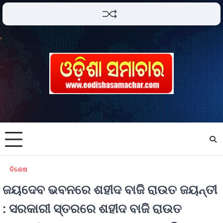
ବିଶେଷ
ଜୟଦେବ ଭବନରେ ଶହୀଦ ବାଜି ରାଉତ ଜୟନ୍ତୀ
: ସରକାରୀ ସ୍ତରରେ ଶହୀଦ ବାଜି ରାଉତ