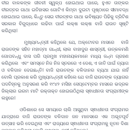
ବୀର ବାଳକଙ୍କ ଜୀବନୀ ସ୍ୱଳ୍ପ ହୋଇଥାଇ ପାରେ, ହୁଏତ ତାଙ୍କର
ବୀରତ୍ବର ଗାଥା ଇତିହାସର ଗୋଟିଏ କିମ୍ବା ଦୁଇଟା ପୃଷ୍ଠାରେ ସୀମାବଦ୍ଧ
ହୋଇଥାଇ ପାରେ, କିନ୍ତୁ ସେଇ ବୀରତ୍ଵର ଗାଥା ଭବିଷ୍ୟତ ପିଢିକୁ ବ୍ରିଟିଶ
ସରକାର ବିରୁଦ୍ଧରେ ଲଢିବା ପାଇଁ ଲକ୍ଷ ଲକ୍ଷ ବାଜି ରାଉତ ସୃଷ୍ଟି
କରିଥିଲା।
ମୁଖ୍ୟମନ୍ତ୍ରୀ କହିଥିଲେ ଯେ, ଅକ୍ଟୋବର ମାସରେ ବାଜି
ରାଉତଙ୍କ ସହିତ ମହାତ୍ମା ଗାନ୍ଧୀ, ଲାଲ ବାହାଦୁର ଶାସ୍ତ୍ରୀ, ଉତ୍କଳମଣି
ଗୋପବନ୍ଧୁ ଦାସ ପରି ପ୍ରମୁଖ ମହାନାୟକମାନେ ମଧ୍ୟ ଜନ୍ମ ଗ୍ରହଣ
କରିଥିଲେ ଏବଂ ସମସ୍ତେ ନିଜ ନିଜ ସ୍ତରରେ ଏ ଦେଶ, ଏ ଜାତି ପାଇଁ ତ୍ୟାଗ
ଓ ବଳିଦାନ ଦେଇଛନ୍ତି। ବାଜି ରାଉତଙ୍କ ବଳିଦାନର ବ୍ୟଥା ଯାଇ ନାହିଁ
ବୋଲି ପ୍ରକାଶ କରି ମୁଖ୍ୟମନ୍ତ୍ରୀ କହିଲେ ଯେ ବାଜି ରାଉତଙ୍କ ତ୍ୟାଗର
ପଦଚିହ୍ନକୁ ଅନୁସରଣ କରି ୧୯୪୨ ମସିହା ସେପ୍ଟେମ୍ବର ମାସରେ ଭଦ୍ରକ
ଜିଲ୍ଲାର ଇରମ ମାଟି ରକ୍ତାକ୍ତ ହୋଇଉଠିଥିଲା ସ୍ଵାଧୀନତା ସଂଗ୍ରାମୀଙ୍କ
ଲହୁରେ।
ଓଡିଶାରେ ସେ ସମୟରେ ଚାଲି ଆସୁଥିବା ସ୍ଵାଧୀନତା ସଂଗ୍ରାମର
ଯାତ୍ରାରେ ବାଜି ରାଉତଙ୍କ ବଳିଦାନ ଜନ ମାନସରେ ଏକ ଅଭୂତପୂର୍ବ
ଉତ୍ସାହ ଭରି ଦେଇଥିଲା ଏବଂ ରାଜ୍ୟରେ ସ୍ଵାଧୀନତା ସଂଗ୍ରାମକୁ ନୂତନ ଦିଶା