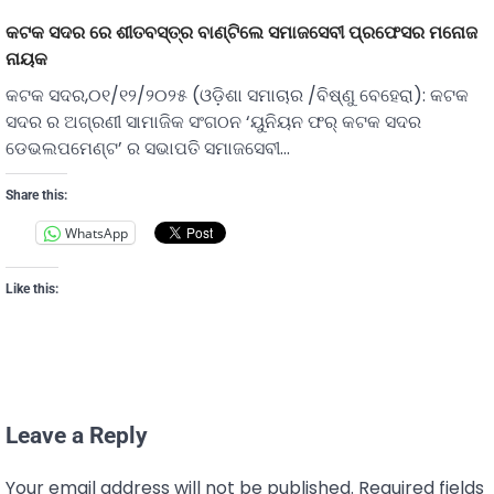
କଟକ ସଦର ରେ ଶୀତବସ୍ତ୍ର ବାଣ୍ଟିଲେ ସମାଜସେବୀ ପ୍ରଫେସର ମନୋଜ
ନାୟକ
କଟକ ସଦର,୦୧/୧୨/୨୦୨୫ (ଓଡ଼ିଶା ସମାଚାର /ବିଷ୍ଣୁ ବେହେରା): କଟକ
ସଦର ର ଅଗ୍ରଣୀ ସାମାଜିକ ସଂଗଠନ ‘ୟୁନିୟନ ଫର୍ କଟକ ସଦର
ଡେଭଲପମେଣ୍ଟ’ ର ସଭାପତି ସମାଜସେବୀ…
Share this:
WhatsApp
Like this:
Leave a Reply
Your email address will not be published.
Required fields