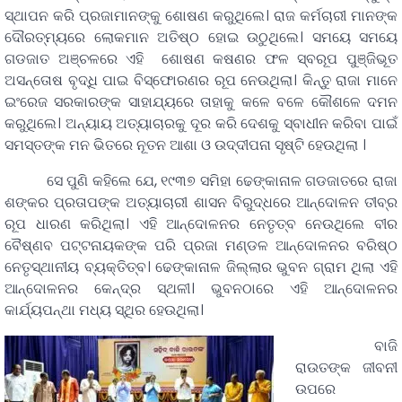
ସ୍ଥାପନ କରି ପ୍ରଜାମାନଙ୍କୁ ଶୋଷଣ କରୁଥିଲେ। ରାଜ କର୍ମଚାରୀ ମାନଙ୍କ
ଦୌରତ୍ମ୍ୟରେ ଲୋକମାନ ଅତିଷ୍ଠ ହୋଇ ଉଠୁଥିଲେ। ସମୟେ ସମୟେ
ଗଡଜାତ ଅଞ୍ଚଳରେ ଏହି ଶୋଷଣ କଷଣର ଫଳ ସ୍ବରୂପ ପୁଞ୍ଜିଭୂତ
ଅସନ୍ତୋଷ ବୃଦ୍ଧି ପାଇ ବିସ୍ଫୋରଣର ରୂପ ନେଉଥିଲା। କିନ୍ତୁ ରାଜା ମାନେ
ଇଂରେଜ ସରକାରଙ୍କ ସାହାଯ୍ୟରେ ତାହାକୁ କଳେ ବଳେ କୌଶଳେ ଦମନ
କରୁଥିଲେ। ଅନ୍ୟାୟ ଅତ୍ୟାଚାରକୁ ଦୂର କରି ଦେଶକୁ ସ୍ବାଧୀନ କରିବା ପାଇଁ
ସମସ୍ତଙ୍କ ମନ ଭିତରେ ନୂତନ ଆଶା ଓ ଉଦ୍ଦୀପନା ସୃଷ୍ଟି ହେଉଥିଲା ।
ସେ ପୁଣି କହିଲେ ଯେ, ୧୯୩୭ ସମିହା ଢେଙ୍କାନାଳ ଗଡଜାତରେ ରାଜା
ଶଙ୍କର ପ୍ରତାପଙ୍କ ଅତ୍ୟାଚାରୀ ଶାସନ ବିରୁଦ୍ଧରେ ଆନ୍ଦୋଳନ ତୀବ୍ର
ରୂପ ଧାରଣ କରିଥିଲା। ଏହି ଆନ୍ଦୋଳନର ନେତୃତ୍ବ ନେଉଥିଲେ ବୀର
ବୈଷ୍ଣବ ପଟ୍ଟନାୟକଙ୍କ ପରି ପ୍ରଜା ମଣ୍ଡଳ ଆନ୍ଦୋଳନର ବରିଷ୍ଠ
ନେତୃସ୍ଥାନୀୟ ବ୍ୟକ୍ତିତ୍ବ। ଢେଙ୍କାନାଳ ଜିଲ୍ଲାର ଭୁବନ ଗ୍ରାମ ଥିଲା ଏହି
ଆନ୍ଦୋଳନର କେନ୍ଦ୍ର ସ୍ଥଳୀ। ଭୁବନଠାରେ ଏହି ଆନ୍ଦୋଳନର
କାର୍ଯ୍ୟପନ୍ଥା ମଧ୍ୟ ସ୍ଥିର ହେଉଥିଲା।
ବାଜି
ରାଉତଙ୍କ ଜୀବନୀ
ଉପରେ