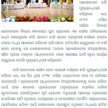
ଆଲୋକପାତ କରି
ମୁଖ୍ୟମନ୍ତ୍ରୀ
କହିଥିଲେ ଯେ,
୧୯୨୬ ମସିହା
ଆଜିର ଦିନରେ
ଢେଙ୍କାନାଳ ଜିଲ୍ଲା ନୀଳକଣ୍ଠ ପୁର ଗ୍ରାମରେ ଏକ ଗରୀବ ପରିବାରରେ
ଜନ୍ମ ହୋଇଥିଲେ ବାଜି ରାଉତ। ବାଜି ରାଉତ ବ୍ରାହ୍ମଣୀ ନଦୀରେ ଡଙ୍ଗା
ଚଳାଇ ଅନ୍ୟ ସାଧାରଣ ପରିବାର ପରି ଜୀବନ ଅତିବାହିତ କରୁଥିଲେ। ୧୨ ବର୍ଷ
ହେବା ବେଳକୁ ସେ ଢେଙ୍କାନାଳର ଅନେକ ସ୍ବାଧୀନଚେତା ସଂଗ୍ରାମୀଙ୍କ
ସହିତ ପ୍ରଜା ମଣ୍ଡଳ ଆନ୍ଦୋଳନର ଜଣେ ସକ୍ରୀୟ କର୍ମୀ ରୂପେ କାର୍ଯ୍ୟ
କରୁଥିଲେ ବୋଲି ମୁଖ୍ୟମନ୍ତ୍ରୀ କହିଥିଲେ।
ବାଜି ରାଉତଙ୍କ ଶହୀଦ ହେବା କାହାଣୀ ବର୍ଣ୍ଣନା କରି ମୁଖ୍ୟମନ୍ତ୍ରୀ
କହିଲେ ଯେ, ସେ ଦିନ ଥିଲା ୧୯୩୮ ମସିହା ଅକ୍ଟୋବର ମାସ ୧୧ ତାରିଖର
କାଳରାତ୍ରି । ପ୍ରଜାମେଳୀ ଆନ୍ଦୋଳନର ସଂଗ୍ରାମୀମାନଙ୍କୁ ଦମନ କରିବା
ପାଇଁ ରାଜା ଶଙ୍କର ପ୍ରତାପଙ୍କ ଅନୁରୋଧରେ ପୋଲିସ ବାହିନୀ
ଭୁବନଠାରେ ପହଞ୍ଚିଥିଲେ। ପୂର୍ବ ଯୋଜନା ଅନୁଯାୟୀ ଆରମ୍ଭ ହୋଇଗଲା
ପୋଲିସର ଲାଠି ପ୍ରହାର, ଅତ୍ୟାଚାର ଓ ଦମନଲୀଳା। ଅତର୍କିତ ଆକ୍ରମଣର
ପ୍ରତିରୋଧ କରିବା ପାଇଁ ଲୋକମାନେ ପ୍ରସ୍ତୁତ ନଥିଲେ। ଅନ୍ଧାର ରାତିର