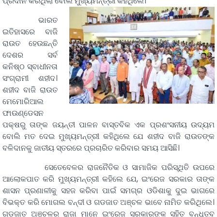
ପ୍ରଦାନ କରିଥିଲା ବୋଲି ମୁଖ୍ୟମନ୍ତ୍ରୀ କହିଥିଲେ।
ଭାରତ
ଇତିହାସରେ ବାଜି
ରାଉତ ହେଉଛନ୍ତି
ଦେଶର ସର୍ବ
କନିଷ୍ଠ ସ୍ବାଧୀନତା
ସଂଗ୍ରାମୀ ଶହୀଦ।
ଶହୀଦ ବାଜି ରାଉତ
ମେମୋରିଆଲ
ଫାଉଣ୍ଡେସନ
ପକ୍ଷରୁ ତାଙ୍କ ଜୟନ୍ତୀ ପାଳନ ବାସ୍ତବିକ ଏକ ପ୍ରଶଂସନୀୟ ଉଦ୍ୟମ
ବୋଲି ମତ ଦେଇ ମୁଖ୍ୟମନ୍ତ୍ରୀ କହିଥିଲେ ଯେ ଶହୀଦ ବାଜି ରାଉତଙ୍କ
ବଳିଦାନକୁ ଜାତୀୟ ସ୍ତରରେ ପ୍ରଚାରିତ କରିବାର ସମୟ ଆସିଛି।
ସେତେବେଳର ରାଜନୈତିକ ଓ ସାମାଜିକ ପରିସ୍ଥିତି ଉପରେ
ଆଲୋକପାତ କରି ମୁଖ୍ୟମନ୍ତ୍ରୀ କହିଲେ ଯେ, ଇଂରେଜ ସରକାର ତାଙ୍କ
ଶାସନ ପ୍ରଣାଳୀକୁ ସହଜ କରିବା ପାଇଁ ସମଗ୍ର ଓଡିଶାକୁ ଦୁଇ ଭାଗରେ
ବିଭକ୍ତ କରି ମୋଗଲ ବନ୍ଦୀ ଓ ଗଡଜାତ ଅଞ୍ଚଳ ଭାବେ ନାମିତ କରିଥିଲେ।
ଗଡଜାତ ଅଞ୍ଚଳର ରାଜା ମାନେ ଇଂରେଜ ସରକାରଙ୍କ ସହିତ ବନ୍ଧୁତ୍ବ