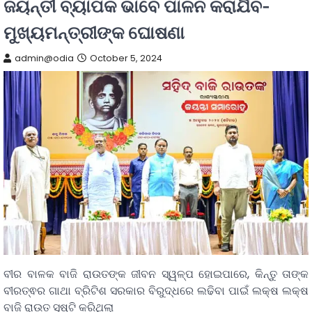
ଜୟନ୍ତୀ ବ୍ୟାପକ ଭାବେ ପାଳନ କରାଯିବ-
ମୁଖ୍ୟମନ୍ତ୍ରୀଙ୍କ ଘୋଷଣା
admin@odia
October 5, 2024
ବୀର ବାଳକ ବାଜି ରାଉତଙ୍କ ଜୀବନ ସ୍ୱଳ୍ପ ହୋଇପାରେ, କିନ୍ତୁ ତାଙ୍କ
ବୀରତ୍ଵର ଗାଥା ବ୍ରିଟିଶ ସରକାର ବିରୁଦ୍ଧରେ ଲଢିବା ପାଇଁ ଲକ୍ଷ ଲକ୍ଷ
ବାଜି ରାଉତ ସୃଷ୍ଟି କରିଥିଲା