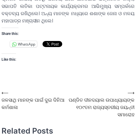
ସଭାପତି ଲତିକା ପଟ୍ଟନାୟକ କାର୍ଯ୍ୟକ୍ରମର ଆଭିମୁଖ୍ୟ ସମ୍ପର୍କରେ
ବକ୍ତବ୍ୟ ରଖିଥିଲେ। ଅନ୍ୟ ମାନଙ୍କ ମଧ୍ୟରେ ଶଶାଙ୍କ ଜେନା ଓ ମଳୟ
ମହାପାତ୍ର ମଞ୍ଚାସୀନ ଥିଲେ।
Share this:
WhatsApp
Like this:
⟵
⟶
ଜଳସାଥି ମାନଙ୍କ ପାଇଁ ଦୁଇ ଦିନିଆ
ପଣ୍ଡିତ ଦୀନଦୟାଲ ଉପାଧ୍ୟାୟଙ୍କ
କର୍ମଶାଳା
୧୦୯ତମ ରାଜ୍ୟସ୍ତରୀୟ ଜୟନ୍ତୀ
ସମାରୋହ
Related Posts