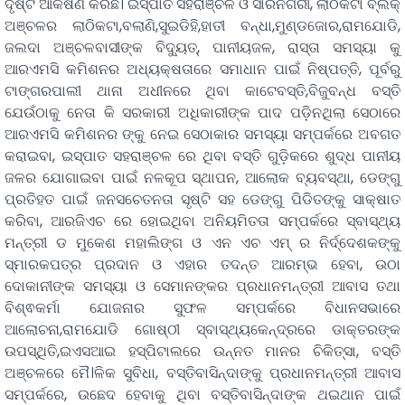
ଦୃଷ୍ଟି ଆକର୍ଷଣ କରିଛି। ଇସ୍ପାତ ସହରାଞ୍ଚଳ ଓ ସାରନଗରୀ, ଲାଠିକଟା ବ୍ଲକ୍
ଅଞ୍ଚଳର ଲାଠିକଟା,ବଲାଣି,ସୁଇଡିହି,ହାତୀ ବନ୍ଧା,ମୁଣ୍ଡଜୋର,ରାମଯୋଡି,
ଜଲଦା ଅଞ୍ଚଳବାସୀଙ୍କ ବିଦ୍ୟୁତ୍, ପାନୀୟଜଳ, ରାସ୍ତା ସମସ୍ୟା କୁ
ଆରଏମସି କମିଶନର ଅଧ୍ୟକ୍ଷତାରେ ସମାଧାନ ପାଇଁ ନିଷ୍ପତ୍ତି, ପୂର୍ବରୁ
ଟାଙ୍ଗରପାଲୀ ଥାନା ଅଧୀନରେ ଥିବା କାଟେବସ୍ତି,ବିଜୁବନ୍ଧ ବସ୍ତି
ଯେଉଁଠାକୁ ନେତା କି ସରକାରୀ ଅଧିକାରୀଙ୍କ ପାଦ ପଡ଼ିନଥିଲା ସେଠାରେ
ଆରଏମସି କମିଶନର ଙ୍କୁ ନେଇ ସେଠାକାର ସମସ୍ୟା ସମ୍ପର୍କରେ ଅବଗତ
କରାଇବା, ଇସ୍ପାତ ସହରାଞ୍ଚଳ ରେ ଥିବା ବସ୍ତି ଗୁଡ଼ିକରେ ଶୁଦ୍ଧ ପାନୀୟ
ଜଳର ଯୋଗାଇବା ପାଇଁ ନଳକୂପ ସ୍ଥାପନ, ଆଲୋକ ବ୍ୟବସ୍ଥା, ଡେଙ୍ଗୁ
ପ୍ରତିହତ ପାଇଁ ଜନସଚେତନତା ସୃଷ୍ଟି ସହ ଡେଙ୍ଗୁ ପିଡିତଙ୍କୁ ସାକ୍ଷାତ
କରିବା, ଆରଜିଏଚ ରେ ହୋଇଥିବା ଅନିୟମିତତା ସମ୍ପର୍କରେ ସ୍ବାସ୍ଥ୍ୟ
ମନ୍ତ୍ରୀ ଡ ମୁକେଶ ମହାଲିଙ୍ଗ ଓ ଏନ ଏଚ ଏମ୍ ର ନିର୍ଦ୍ଦେଶକଙ୍କୁ
ସ୍ମାରକପତ୍ର ପ୍ରଦାନ ଓ ଏହାର ତଦନ୍ତ ଆରମ୍ଭ ହେବା, ଉଠା
ଦୋକାନୀଙ୍କ ସମସ୍ୟା ଓ ସେମାନଙ୍କର ପ୍ରଧାନମନ୍ତ୍ରୀ ଆବାସ ତଥା
ବିଶ୍ଵକର୍ମା ଯୋଜନାର ସୁଫଳ ସମ୍ପର୍କରେ ବିଧାନସଭାରେ
ଆଲୋଚନା,ରାମଯୋଡି ଗୋଷ୍ଠୀ ସ୍ବାସ୍ଥ୍ୟକେନ୍ଦ୍ରରେ ଡାକ୍ତରଙ୍କ
ଉପସ୍ଥିତି,ଇଏସଆଇ ହସ୍ପିଟାଲରେ ଉନ୍ନତ ମାନର ଚିକିତ୍ସା, ବସ୍ତି
ଅଞ୍ଚଳରେ ମୈ।ଳିକ ସୁବିଧା, ବସ୍ତିବାସିନ୍ଦାଙ୍କୁ ପ୍ରଧାନମନ୍ତ୍ରୀ ଆବାସ
ସମ୍ପର୍କରେ, ଉଛେଦ ହେବାକୁ ଥିବା ବସ୍ତିବାସିନ୍ଦାଙ୍କ ଥଇଥାନ ପାଇଁ