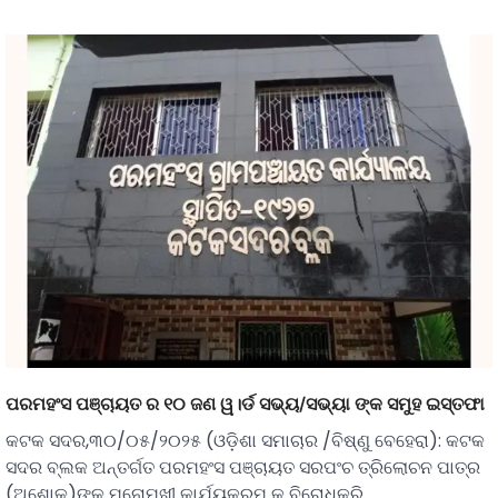
ପରମହଂସ ପଞ୍ଚାୟତ ର ୧୦ ଜଣ ୱ।ର୍ଡ ସଭ୍ୟ/ସଭ୍ୟା ଙ୍କ ସମୁହ ଇସ୍ତଫା
କଟକ ସଦର,୩୦/୦୫/୨୦୨୫ (ଓଡ଼ିଶା ସମାଚାର /ବିଷ୍ଣୁ ବେହେରା): କଟକ
ସଦର ବ୍ଲକ ଅନ୍ତର୍ଗତ ପରମହଂସ ପଞ୍ଚାୟତ ସରପଂଚ ତ୍ରିଲୋଚନ ପାତ୍ର
(ଅଶୋକ)ଙ୍କ ମନୋମୁଖୀ କାର୍ଯ୍ୟକ୍ରମ କୁ ବିରୋଧକରି…