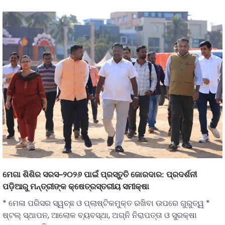
ମେଗା ଶିଶିର ସରସ–୨୦୨୬ ପାଇଁ ପ୍ରସ୍ତୁତି ଜୋରଦାର: ପ୍ରଦର୍ଶନୀ
ପଡ଼ିଆରୁ ମନ୍ତ୍ରୀଙ୍କ କ୍ଷେତ୍ରସ୍ତରୀୟ ସମୀକ୍ଷା
* ମେଳା ପରିସର ସ୍ୱଚ୍ଛ ଓ ପ୍ଲାଷ୍ଟିକମୁକ୍ତ ରଖିବା ଉପରେ ଗୁରୁତ୍ୱ *
ଷ୍ଟଲ୍ ସ୍ଥାପନ, ଆଲୋକ ବ୍ୟବସ୍ଥା, ଅଗ୍ନି ନିରାପତ୍ତା ଓ ସୁରକ୍ଷା