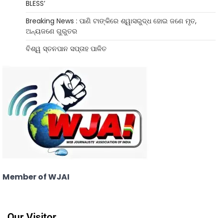
BLESS’
Breaking News : ପାଣି ଟାଙ୍କିରେ ଶ୍ୱାସରୁଦ୍ଧ ହୋଇ ଜଣେ ମୃତ,
ଅନ୍ୟଜଣେ ଗୁରୁତର
ବିଶ୍ୱ ସ୍ତନପାନ ସପ୍ତାହ ପାଳିତ
Member of WJAI
Our Visitor