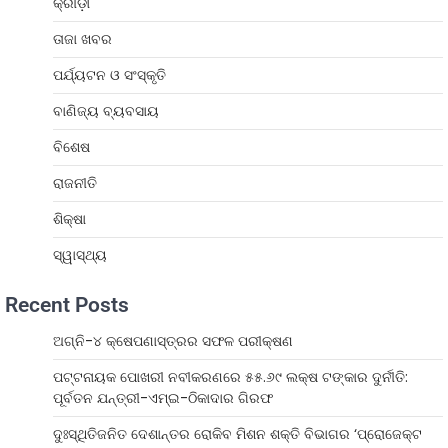
କ୍ରୀଡ଼ା
ତାଜା ଖବର
ପର୍ଯ୍ୟଟନ ଓ ସଂସ୍କୃତି
ବାଣିଜ୍ୟ ବ୍ୟବସାୟ
ବିଶେଷ
ରାଜନୀତି
ଶିକ୍ଷା
ସ୍ୱାସ୍ଥ୍ୟ
Recent Posts
ଅଗ୍ନି-୪ କ୍ଷେପଣାସ୍ତ୍ରର ସଫଳ ପରୀକ୍ଷଣ
ପଟ୍ଟନାୟକ ପୋଖରୀ ନବୀକରଣରେ ୫୫.୬୯ ଲକ୍ଷ ଟଙ୍କାର ଦୁର୍ନୀତି:
ପୂର୍ବତନ ଯନ୍ତ୍ରୀ-ଏମ୍‌ଇ-ଠିକାଦାର ଗିରଫ
ଦୁଃସ୍ଥିତିଜନିତ ଦେଶାନ୍ତର ରୋକିବ ମିଶନ ଶକ୍ତି ବିଭାଗର ‘ପ୍ରୋଜେକ୍ଟ