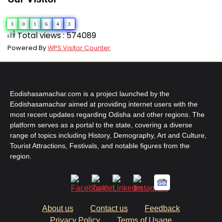
3
0
1
6
4
3
Total views : 574089
Powered By
WPS Visitor Counter
Eodishasamachar.com is a project launched by the
Eodishasamachar aimed at providing internet users with the
most recent updates regarding Odisha and other regions. The
platform serves as a portal to the state, covering a diverse
range of topics including History, Demography, Art and Culture,
Tourist Attractions, Festivals, and notable figures from the
region.
About us
Contact us
Feedback
Privacy Policy
Terms of Usage