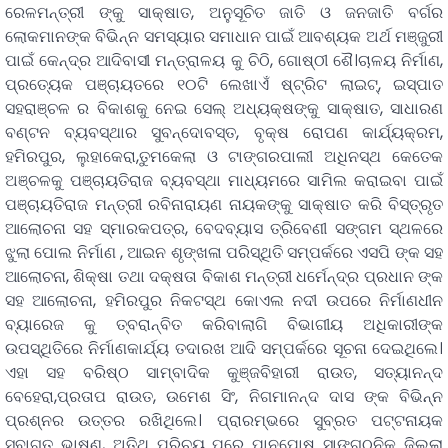
ରେଳମନ୍ତ୍ରୀ ଙ୍କୁ ସାକ୍ଷାତ, ଅନୁସୂଚିତ ଜାତି ଓ ଜନଜାତି ବର୍ଗର
ଲୋକମାନଙ୍କ ବିଭିନ୍ନ ସମସ୍ୟାର ସମାଧାନ ପାଇଁ ଆବଶ୍ୟକ ଅର୍ଥ ମଞ୍ଜୁରୀ
ପାଇଁ କେନ୍ଦ୍ର ଆଦିବାସୀ ମନ୍ତ୍ରାଳୟ କୁ ଚିଠି, ଗୋଷ୍ଠୀ ଶୈ।ଚାଳୟ ନିର୍ମାଣ,
ପ୍ରତ୍ୟେକ ପଞ୍ଚାୟତରେ ୧୦ଟି ଲେଖାଏଁ ଷ୍ଟ୍ରିଟ ଲାଇଟ୍, ଇସ୍ପାତ
ସହରାଞ୍ଚଳ ର ବିକାଶକୁ ନେଇ ସେଲ୍ ଅଧ୍ୟକ୍ଷଙ୍କୁ ସାକ୍ଷାତ, ସାଧାରଣ
ବଣ୍ଟନ ବ୍ୟବସ୍ଥାର ସୁବନ୍ଦୋବସ୍ତ, ବୃକ୍ଷ ରୋପଣ କାର୍ଯ୍ୟକ୍ରମ,
ହମିରପୁର, ଲୁହାକେରା,ତୁମକେଲା ଓ ଟାଙ୍ଗରପାଲୀ ଅଧିନସ୍ଥ କେତେକ
ଅଞ୍ଚଳକୁ ପଞ୍ଚାୟତିରାଜ ବ୍ୟବସ୍ଥା ମାଧ୍ୟମରେ ସାମିଲ କରାଇବା ପାଇଁ
ପଞ୍ଚାୟତିରାଜ ମନ୍ତ୍ରୀ ରବିନାରାୟଣ ନାୟକଙ୍କୁ ସାକ୍ଷାତ କରି ବିସ୍ତ୍ରୃତ
ଆଲୋଚନା ସହ ସ୍ମାରକପତ୍ର, ବେଦବ୍ୟାସ ତ୍ରିବେଣୀ ସଙ୍ଗମ ସ୍ଥଳରେ
ଝୁଲା ପୋଲ ନିର୍ମାଣ , ଆଇନ ଶୃଙ୍ଖଳା ପରିସ୍ଥିତି ସମ୍ପର୍କରେ ଏସପି ଙ୍କ ସହ
ଆଲୋଚନା, ଶିକ୍ଷା ତଥା ଦକ୍ଷତା ବିକାଶ ମନ୍ତ୍ରୀ ଧର୍ମେନ୍ଦ୍ର ପ୍ରଧାନ ଙ୍କ
ସହ ଆଲୋଚନା, ହମିରପୁର ନିକଟସ୍ଥ କୋଏଲ ନଦୀ ଉପରେ ନିର୍ମାଣଧୀନ
ବ୍ୟାରେଜ କୁ ତ୍ବରାନ୍ବିତ କରିବାଲାଗି ବିଭାଗୀୟ ଅଧିକାରୀଙ୍କ
ଉପସ୍ଥିତିରେ ନିର୍ମାଣକାର୍ଯ୍ୟ ତଦାରଖ ଆଦି ସମ୍ପର୍କରେ ସୂଚନା ଦେଇଥିଲେ।
ଏହା ସହ ବରିଷ୍ଠ ସାମ୍ବାଦିକ କୁଞ୍ଜବିହାରୀ ରାଉତ, ସତ୍ୟାନନ୍ଦ
ବେହେରା,ପ୍ରତାପ ରାଉତ, ଉମେଶ ସିଂ, ନିଗମାନନ୍ଦ ଦାସ ଙ୍କ ବିଭିନ୍ନ
ପ୍ରଶ୍ନର ଉତ୍ତର ରଖିଥିଲେ। ପ୍ରାରମ୍ଭରେ ସୁବ୍ରତ ପଟ୍ଟନାୟକ
ସ୍ବାଗତ ଭାଷଣ, ଅତିଥି ପରିଚୟ ପରେ ପାନପୋଷ ସାଙ୍ଗଠନିକ ଜିଲ୍ଲା