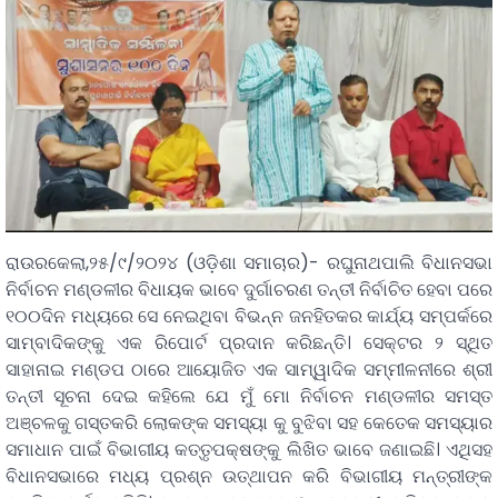
ରାଉରକେଲା,୨୫/୯/୨୦୨୪ (ଓଡ଼ିଶା ସମାଚାର)- ରଘୁନାଥପାଲି ବିଧାନସଭା
ନିର୍ବାଚନ ମଣ୍ଡଳୀର ବିଧାୟକ ଭାବେ ଦୁର୍ଗାଚରଣ ତନ୍ତୀ ନିର୍ବାଚିତ ହେବା ପରେ
୧୦୦ଦିନ ମଧ୍ୟରେ ସେ ନେଇଥିବା ବିଭନ୍ନ ଜନହିତକର କାର୍ଯ୍ୟ ସମ୍ପର୍କରେ
ସାମ୍ବାଦିକଙ୍କୁ ଏକ ରିପୋର୍ଟ ପ୍ରଦାନ କରିଛନ୍ତି। ସେକ୍ଟର ୨ ସ୍ଥିତ
ସାହାନାଇ ମଣ୍ଡପ ଠାରେ ଆୟୋଜିତ ଏକ ସାମ୍ୱାଦିକ ସମ୍ମୀଳନୀରେ ଶ୍ରୀ
ତନ୍ତୀ ସୂଚନା ଦେଇ କହିଲେ ଯେ ମୁଁ ମୋ ନିର୍ବାଚନ ମଣ୍ଡଳୀର ସମସ୍ତ
ଅଞ୍ଚଳକୁ ଗସ୍ତକରି ଲୋକଙ୍କ ସମସ୍ୟା କୁ ବୁଝିବା ସହ କେତେକ ସମସ୍ୟାର
ସମାଧାନ ପାଇଁ ବିଭାଗୀୟ କତ୍ତୃପକ୍ଷଙ୍କୁ ଲିଖିତ ଭାବେ ଜଣାଇଛି। ଏଥିସହ
ବିଧାନସଭାରେ ମଧ୍ୟ ପ୍ରଶ୍ନ ଉତ୍ଥାପନ କରି ବିଭାଗୀୟ ମନ୍ତ୍ରୀଙ୍କ