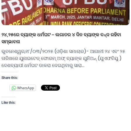
୨୪,୨୫ରେ ବ୍ୟାଙ୍କ ଧର୍ମଘଟ – ଲଗାତର ୪ ଦିନ ବ୍ୟାଙ୍କ ବନ୍ଦ ରହିବା
ସମ୍ଭାବନା
ଭୁବନେଶ୍ୱର,୧୮/୦୩/୨୦୨୫ (ଓଡ଼ିଶା ସମାଚାର)- ଆଗାମୀ ୨୪ ଏବଂ ୨୫
ତାରିଖରେ ୟୁନାଇଟେଡ୍ ଫୋରମ୍ ଅଫ୍ ବ୍ୟାଙ୍କ ୟୁନିଅନ୍ (ୟୁଏଫବିୟୁ )
ଦେଶବ୍ୟାପୀ ଧର୍ମଘଟ ଡାକରା ଦେଇଥିବାରୁ ସାରା…
Share this:
WhatsApp
Like this: