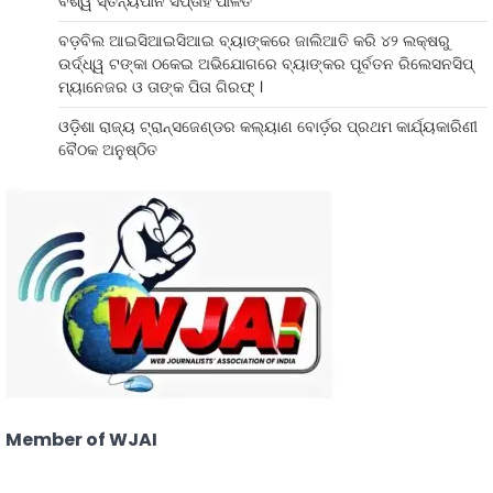
ବିଶ୍ୱ ସ୍ତନ୍ୟପାନ ସପ୍ତାହ ପାଳିତ
ବଡ଼ବିଲ ଆଇସିଆଇସିଆଇ ବ୍ୟାଙ୍କରେ ଜାଲିଆତି କରି ୪୨ ଲକ୍ଷରୁ
ଉର୍ଦ୍ଧ୍ୱ ଟଙ୍କା ଠକେଇ ଅଭିଯୋଗରେ ବ୍ୟାଙ୍କର ପୂର୍ବତନ ରିଲେସନସିପ୍
ମ୍ୟାନେଜର ଓ ତାଙ୍କ ପିତା ଗିରଫ୍ ।
ଓଡ଼ିଶା ରାଜ୍ୟ ଟ୍ରାନ୍ସଜେଣ୍ଡର କଲ୍ୟାଣ ବୋର୍ଡ଼ର ପ୍ରଥମ କାର୍ଯ୍ୟକାରିଣୀ
ବୈଠକ ଅନୁଷ୍ଠିତ
Member of WJAI