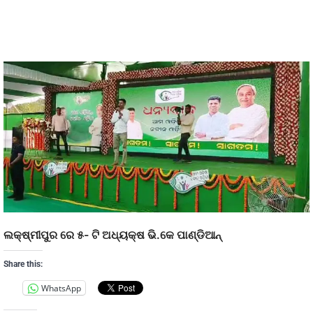
ଲକ୍ଷ୍ମୀପୁର ରେ ୫- ଟି ଅଧ୍ୟକ୍ଷ ଭି.କେ ପାଣ୍ଡିଆନ୍
Share this:
WhatsApp