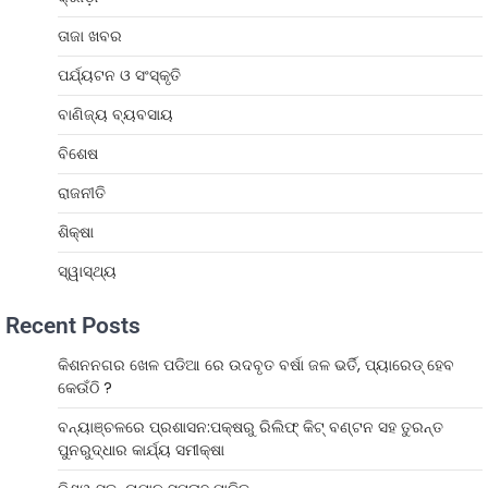
ତାଜା ଖବର
ପର୍ଯ୍ୟଟନ ଓ ସଂସ୍କୃତି
ବାଣିଜ୍ୟ ବ୍ୟବସାୟ
ବିଶେଷ
ରାଜନୀତି
ଶିକ୍ଷା
ସ୍ୱାସ୍ଥ୍ୟ
Recent Posts
କିଶନନଗର ଖେଳ ପଡିଆ ରେ ଉଦବୃତ ବର୍ଷା ଜଳ ଭର୍ତି, ପ୍ୟାରେଡ୍ ହେବ
କେଉଁଠି ?
ବନ୍ୟାଞ୍ଚଳରେ ପ୍ରଶାସନ:ପକ୍ଷରୁ ରିଲିଫ୍ କିଟ୍ ବଣ୍ଟନ ସହ ତୁରନ୍ତ
ପୁନରୁଦ୍ଧାର କାର୍ଯ୍ୟ ସମୀକ୍ଷା