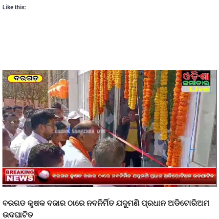
Like this:
ବରଗଡ କୃଷକ ବଜାର ଠାରେ ନବନିର୍ମିତ ଯଦୁମଣି ପ୍ରଧାନ ଅଡିଟୋରିଅମ
ଉଦଘାଟିତ