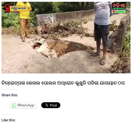
ଚିତ୍ରୋତ୍ପଳା କେନାଲ ପୋଲର ଅପ୍ରୋଚ ଭୁଶୁଡି ପଡିଲା ଯାତାୟାତ ଠପ
Share this:
WhatsApp
Like this: