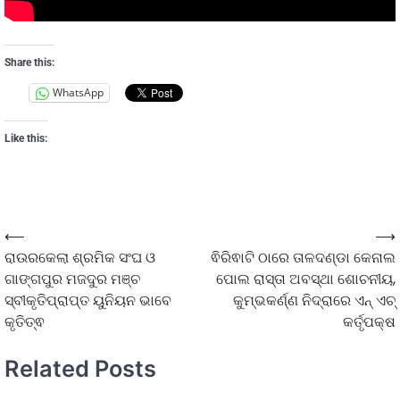
Share this:
WhatsApp
Like this:
⟵
⟶
ରାଉରକେଲା ଶ୍ରମିକ ସଂଘ ଓ
ଵିରିଵାଟି ଠାରେ ତାଳଦଣ୍ଡା କେନାଲ
ଗାଙ୍ଗପୁର ମଜଦୁର ମଞ୍ଚ
ପୋଲ ରାସ୍ତା ଅବସ୍ଥା ଶୋଚନୀୟ,
ସ୍ବୀକୃତିପ୍ରାପ୍ତ ୟୁନିୟନ ଭାବେ
କୁମ୍ଭକର୍ଣ୍ଣ ନିଦ୍ରାରେ ଏନ୍ ଏଚ୍
କୃତିତ୍ଵ
କର୍ତୃପକ୍ଷ
Related Posts