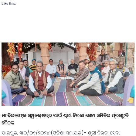
Like this:
ମା’ବିିରଜାଙ୍କ ସ୍ୱନକ୍ଷତ୍ର ପାଇଁ ଶ୍ରୀ ବିରଜା ସେବା ସମିତିର ପ୍ରସ୍ତୁତି
ବୈଠକ
ଯାଜପୁର, ୩୦/୦୧/୨୦୨୪ (ଓଡ଼ିଶା ସମାଚାର)- ଶ୍ରୀ ବିରଜା ସେବା