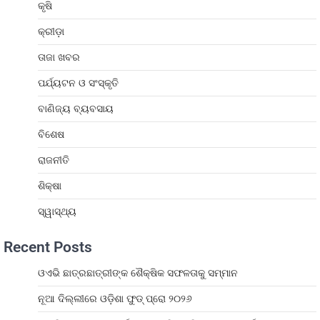
କୃଷି
କ୍ରୀଡ଼ା
ତାଜା ଖବର
ପର୍ଯ୍ୟଟନ ଓ ସଂସ୍କୃତି
ବାଣିଜ୍ୟ ବ୍ୟବସାୟ
ବିଶେଷ
ରାଜନୀତି
ଶିକ୍ଷା
ସ୍ୱାସ୍ଥ୍ୟ
Recent Posts
ଓଏଭି ଛାତ୍ରଛାତ୍ରୀଙ୍କ ଶୈକ୍ଷିକ ସଫଳତାକୁ ସମ୍ମାନ
ନୂଆ ଦିଲ୍ଲୀରେ ଓଡ଼ିଶା ଫୁଡ୍ ପ୍ରୋ ୨୦୨୬