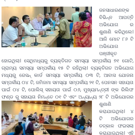
ଜନସାଧାରଣଙ୍କ
ବିଭିନ୍ନ ଆପତ୍ତି
ଅଭିଯୋଗ ର
ଶୁଣାଣି କରିଥିଲେ।
ଆଜି ମୋଟ ୮୬ ଟି
ଅଭିଯୋଗ
ପଞ୍ଜୀକୃତ
ହୋଇଥିଲା। ସେଥିମଧ୍ୟରୁ ବ୍ୟକ୍ତିଗତ ସମସ୍ୟା ସମ୍ପର୍କୀୟ ୭୧ ଗୋଟି,
ଗ୍ରାମ୍ୟ ସମସ୍ୟା ସମ୍ପର୍କୀୟ ୧୫ ଟି ରହିଥିଲା। ବ୍ୟକ୍ତିଗତ ଅଭିଯୋଗ
ମଧ୍ୟରୁ ରେସନ୍ କାର୍ଡ ସମସ୍ୟା ସମ୍ପର୍କୀୟ ୦୩ ଟି, ଆବାସ ଯୋଜନା
ସମ୍ପର୍କୀୟ ୦୪ ଟି, ଜମିଜମା ସମସ୍ୟା ସମ୍ପର୍କୀୟ ୨୧ ଟି, ପେନସନ ସହାୟତା
ପାଇଁ ୦୪ ଟି, ପୋଲିସ୍ ସହାୟତା ପାଇଁ ୦୬, ମୁଖ୍ୟମନ୍ତ୍ରୀ ଙ୍କ ରିଲିଫ
ଫଣ୍ଡ ରୁ ସହାୟତା ନିମନ୍ତେ ୦୧ ଟି ଏବଂ
ଅନ୍ୟାନ୍ୟ ୨୮ ଟି ଅଭିଯୋଗର
ଶୁଣାଣି
କରାଯାଇଥିଲା। ୪
ଟି ଅଭିଯୋଗର
ତତ୍କାଳ ଫଇସଲା
କରାଯାଇଥିଲା। ଏହି