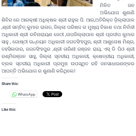
ମିଳିତ ଜନ
ଅଭିଯୋଗ ଶୁଣାଣି
ଶିବିର ରେ ଆରକ୍ଷୀ ଅଧିକ୍ଷକ ଶ୍ରୀ ରାହୁଲ ପି. ଆର,ଅତିରିକ୍ତ ଜ଼ିଲ୍ଲାପାଳ
,ଶ୍ରୀ ସମ୍ବିତ୍ କୁମାର ରାଉତ, ଜିଲ୍ଲା ପରିଷଦ ର ମୁଖ୍ୟ ବିକାଶ ତଥା ନିର୍ବାହୀ
ଅଧିକାରୀ ଶ୍ରୀ ରବିନାରାୟଣ ଜେଠୀ ,ଉପଜିଲ୍ଲାପାଳ ଶ୍ରୀ ପ୍ରଦୀପ କୁମାର
ସାହୁ , ଗୋଷ୍ଠୀ ଉନ୍ନୟନ ଅଧିକାରୀ ଜଗତସିଂହପୁର, ଶ୍ରୀ ଆଶୁତୋଷ ମିଶ୍ର,
ତହସିଲଦାର, ଜଗତସିଂହପୁର ,ଶ୍ରୀ ତାରିଣୀ ରଞ୍ଜନ ରାୟ, ଏସ୍ ଡି ପିଓ ଶ୍ରୀ
ରଶ୍ମିରଞ୍ଜନ ସାହୁ, ଜିଲ୍ଲା ସ୍ତରୀୟ ଅଧିକାରୀ, କ୍ଷେତ୍ରୀୟ ଅଧିକାରୀ,
ବ୍ଲକ ସ୍ତରୀୟ ଅଧିକାରୀ ପ୍ରମୁଖ ଉପସ୍ଥିତ ରହି ଜନସାଧାରଣଙ୍କର
ଆପତ୍ତି ଅଭିଯୋଗ ର ଶୁଣାଣି କରିଥିଲେ।
Share this:
WhatsApp
Like this: