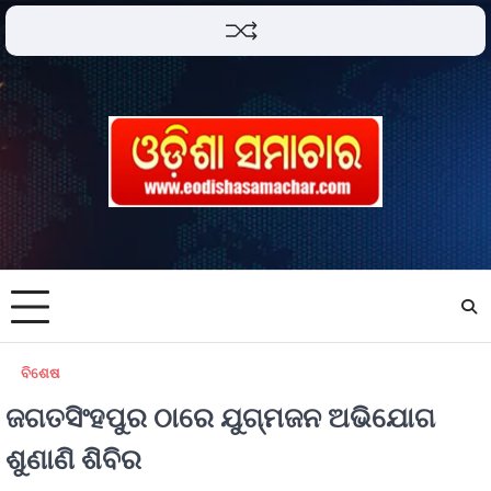
ବିଶେଷ
ଜଗତସିଂହପୁର ଠାରେ ଯୁଗ୍ମଜନ ଅଭିଯୋଗ
ଶୁଣାଣି ଶିବିର