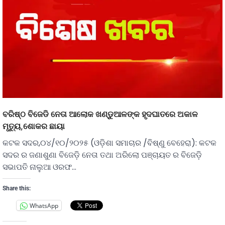
ବରିଷ୍ଠ ବିଜେଡି ନେତା ଆଲୋକ ଖଣ୍ଡୁଆଳଙ୍କ ହୃଦଘାତରେ ଅକାଳ
ମୃତ୍ୟୁ,ଶୋକର ଛାୟା
କଟକ ସଦର,୦୪/୧୦/୨୦୨୫ (ଓଡ଼ିଶା ସମାଚାର /ବିଷ୍ଣୁ ବେହେରା): କଟକ
ସଦର ର ଜଣାଶୁଣା ବିଜେଡ଼ି ନେତା ତଥା ଅରିଲୋ ପଞ୍ଚାୟତ ର ବିଜେଡ଼ି
ସଭାପତି ନାଲୁଆ ଓରଫ…
Share this:
WhatsApp