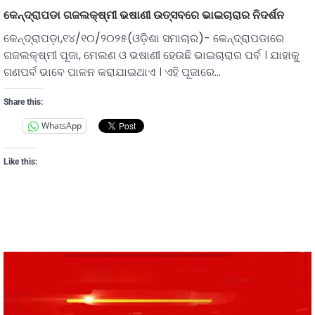
କେନ୍ଦ୍ରାପଡା ଗଜଲକ୍ଷ୍ମୀ ଭଷାଣୀ ଉତ୍ସବରେ ଭାଇଚାରାର ନିଦର୍ଶନ
କେନ୍ଦ୍ରାପଡ଼ା,୧୪/୧୦/୨୦୨୫(ଓଡ଼ିଶା ସମାଚାର)- କେନ୍ଦ୍ରାପଡାରେ
ଗଜଲକ୍ଷ୍ମୀ ପୂଜା, ମେଲଣ ଓ ଭଷାଣୀ ହେଉଛି ଭାଇଚାରାର ପର୍ବ । ଯାହାକୁ
ଗଣପର୍ବ ଭାବେ ପାଳନ କରାଯାଇଥାଏ । ଏହି ପୂଜାରେ…
Share this:
WhatsApp
Like this: