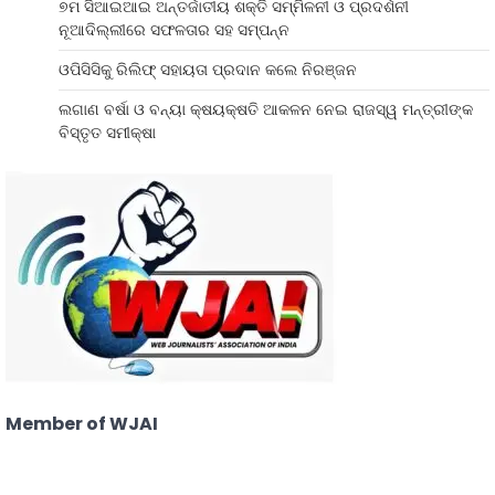
୭ମ ସିଆଇଆଇ ଅନ୍ତର୍ଜାତୀୟ ଶକ୍ତି ସମ୍ମିଳନୀ ଓ ପ୍ରଦର୍ଶନୀ
ନୂଆଦିଲ୍ଲୀରେ ସଫଳତାର ସହ ସମ୍ପନ୍ନ
ଓପିସିସିକୁ ରିଲିଫ୍ ସହାୟତା ପ୍ରଦାନ କଲେ ନିରଞ୍ଜନ
ଲଗାଣ ବର୍ଷା ଓ ବନ୍ୟା କ୍ଷୟକ୍ଷତି ଆକଳନ ନେଇ ରାଜସ୍ୱ ମନ୍ତ୍ରୀଙ୍କ
ବିସ୍ତୃତ ସମୀକ୍ଷା
Member of WJAI