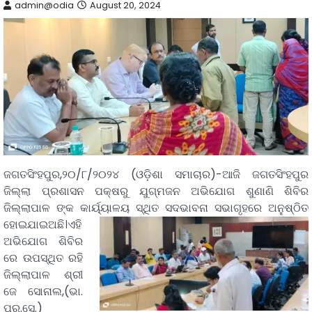
admin@odia
August 20, 2024
ଜଗତସିଂହପୁର,୨୦/୮/୨୦୨୪ (ଓଡ଼ିଶା ସମାଚାର)-ଆଜି ଜଗତସିଂହପୁର
ଜିଲ୍ଲା ପ୍ରଶାସନ ପକ୍ଷରୁ ଯୁଗ୍ମଜନ ଅଭିଯୋଗ ଶୁଣାଣି ଶିବିର
ଜିଲ୍ଲାପାଳ ଙ୍କ କାର୍ୟ୍ୟାଳୟ ସ୍ଥିତ
ସଦଭାବନା ସଭାଗୃହରେ ଅନୁଷ୍ଠିତ
ହୋଇଯାଇଅଛି।ଏହି
ଅଭିଯୋଗ ଶିବିର
ରେ
ଉପସ୍ଥିତ ରହି
ଜିଲ୍ଲାପାଳ ଶ୍ରୀ
ଜେ ସୋନାଲ,(ଭା.
ପ୍ର.ସେ.)