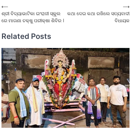
⟵
⟶
ଶ୍ରୀ ବିଦ୍ୟାଭାଟିକା ଇଂରାଜୀ ସ୍କୁଲ
କଥା ଦେଇ କଥା ରଖିଲେ ସତ୍ୟବାଦୀ
ରେ ମାଗଣା ଚକ୍ଷୁ ପରୀକ୍ଷା ଶିବିର ।
ବିଧାୟକ
Related Posts