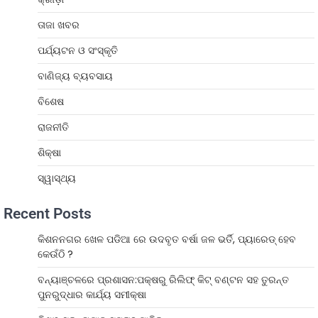
ତାଜା ଖବର
ପର୍ଯ୍ୟଟନ ଓ ସଂସ୍କୃତି
ବାଣିଜ୍ୟ ବ୍ୟବସାୟ
ବିଶେଷ
ରାଜନୀତି
ଶିକ୍ଷା
ସ୍ୱାସ୍ଥ୍ୟ
Recent Posts
କିଶନନଗର ଖେଳ ପଡିଆ ରେ ଉଦବୃତ ବର୍ଷା ଜଳ ଭର୍ତି, ପ୍ୟାରେଡ୍ ହେବ
କେଉଁଠି ?
ବନ୍ୟାଞ୍ଚଳରେ ପ୍ରଶାସନ:ପକ୍ଷରୁ ରିଲିଫ୍ କିଟ୍ ବଣ୍ଟନ ସହ ତୁରନ୍ତ
ପୁନରୁଦ୍ଧାର କାର୍ଯ୍ୟ ସମୀକ୍ଷା