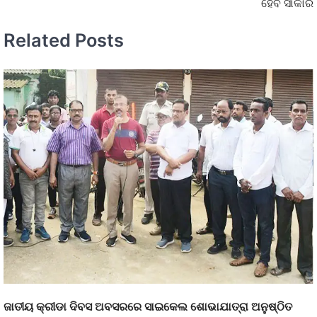
ହେବ ସାକାର
Related Posts
ଜାତୀୟ କ୍ରୀଡା ଦିବସ ଅବସରରେ ସାଇକେଲ ଶୋଭାଯାତ୍ରା ଅନୁଷ୍ଠିତ