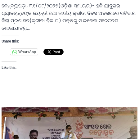
କେନ୍ଦ୍ରାପଡ଼ା, ୩୧/୦୮/୨୦୨୫(ଓଡ଼ିଶା ସମାଚାର)- ହକି ଯାଦୁଗର
ଧ୍ୟାନଚାନ୍ଦଙ୍କ ଜୟନ୍ତୀ ତଥା ଜାତୀୟ କ୍ରୀଡା ଦିବସ ଅବସରରେ ରବିବାର
ଜିଲା ପ୍ରଶାସନ(କ୍ରୀଡା ବିଭାଗ) ପକ୍ଷରୁ ସାଇକେଲ ସଚେତନତା
ଶୋଭାଯାତ୍ରା…
Share this:
WhatsApp
Like this: