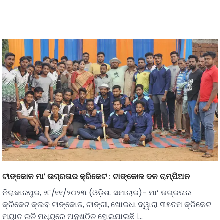
ଟାଙ୍କୋଳ ମା’ ଉଗ୍ରତାର କ୍ରିକେଟ : ଟାଙ୍କୋଳ ଦଳ ଚାମ୍ପିଅନ
ନିରାକାରପୁର, ୨୮/୧୧/୨୦୨୩ (ଓଡ଼ିଶା ସମାଚାର)- ମା’ ଉଗ୍ରତାର
କ୍ରିକେଟ କ୍ଲବ ଟାଙ୍କୋଳ, ଟାଙ୍ଗୀ, ଖୋରଧା ଦ୍ୱାରା ୩୫ତମ କ୍ରିକେଟ
ମ୍ୟାଚ ଇତି ମଧ୍ୟରେ ଅନୁଷ୍ଠିତ ହୋଇଯାଇଛି ।…