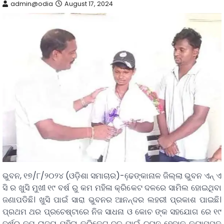
admin@odia
August 17, 2024
ଭୁବନ, ୧୭/୮/୨୦୨୪ (ଓଡ଼ିଶା ସମାଚାର)-ଢେ଼ଙ୍କାନାଳ ଜିଲ୍ଲା ଭୁବନ ଏନ୍ ଏ
ସି ର ଖୁସି ମୁଖୀ ୧୯ ବର୍ଷ ରୁ କମ ମହିଳା କ୍ରିକେଟ ଦଳରେ ସାମିଲ ହୋଇଥିବା
ଜଣାପଡିଛି। ଖୁସି ପାଇଁ ସାରା ଭୁବନର ଆନନ୍ଦର ଲହରୀ ପ୍ରକାଶ ପାଇଛି।
ପ୍ରଥମ ଥର ପ୍ରଚେଷ୍ଟାରେ ନିଜ ସାଧନା ଓ କୋଚ ଙ୍କ ସହଯୋଗ ରେ ୧୯
ବର୍ଷରୁ କମ ରାଜ୍ୟ ମହିଳା କ୍ରିକେଟ ଦଳ ପାଇଁ ଚୟନ ହେବାକୁ କ୍ୟାମ୍ପକୁ