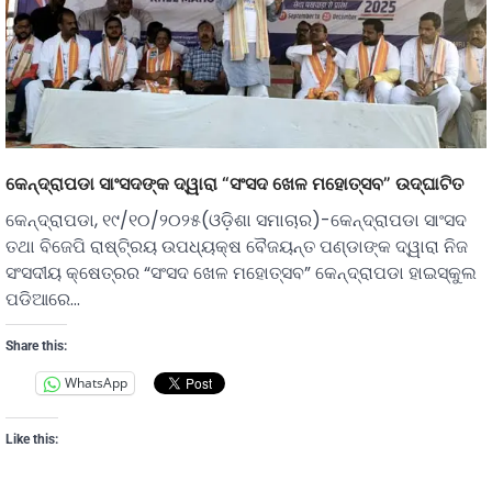
କେନ୍ଦ୍ରାପଡା ସାଂସଦଙ୍କ ଦ୍ୱାରା “ସଂସଦ ଖେଳ ମହୋତ୍ସବ” ଉଦ୍ଘାଟିତ
କେନ୍ଦ୍ରାପଡା, ୧୯/୧୦/୨୦୨୫(ଓଡ଼ିଶା ସମାଚାର)-କେନ୍ଦ୍ରାପଡା ସାଂସଦ
ତଥା ବିଜେପି ରାଷ୍ଟି୍ରୟ ଉପଧ୍ୟକ୍ଷ ବୈଜୟନ୍ତ ପଣ୍ଡାଙ୍କ ଦ୍ୱାରା ନିଜ
ସଂସଦୀୟ କ୍ଷେତ୍ରର “ସଂସଦ ଖେଳ ମହୋତ୍ସବ” କେନ୍ଦ୍ରାପଡା ହାଇସ୍କୁଲ
ପଡିଆରେ…
Share this:
WhatsApp
Like this: