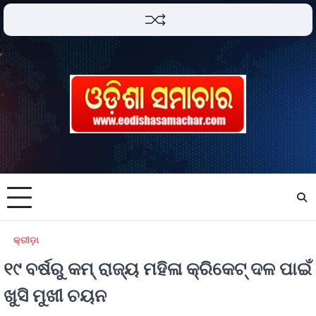
କ୍ରୀଡ଼ା
୧୯ ବର୍ଷରୁ କମ୍ ରାଜ୍ୟ ମହିଳା କ୍ରିକେଟ୍ ଦଳ ପାଇଁ
ଖୁସି ମୁଖୀ ଚୟନ