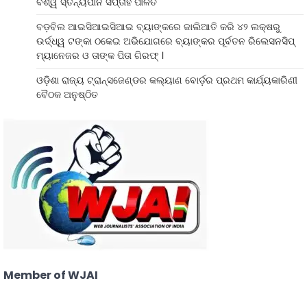
ବିଶ୍ୱ ସ୍ତନ୍ୟପାନ ସପ୍ତାହ ପାଳିତ
ବଡ଼ବିଲ ଆଇସିଆଇସିଆଇ ବ୍ୟାଙ୍କରେ ଜାଲିଆତି କରି ୪୨ ଲକ୍ଷରୁ
ଉର୍ଦ୍ଧ୍ୱ ଟଙ୍କା ଠକେଇ ଅଭିଯୋଗରେ ବ୍ୟାଙ୍କର ପୂର୍ବତନ ରିଲେସନସିପ୍
ମ୍ୟାନେଜର ଓ ତାଙ୍କ ପିତା ଗିରଫ୍ ।
ଓଡ଼ିଶା ରାଜ୍ୟ ଟ୍ରାନ୍ସଜେଣ୍ଡର କଲ୍ୟାଣ ବୋର୍ଡ଼ର ପ୍ରଥମ କାର୍ଯ୍ୟକାରିଣୀ
ବୈଠକ ଅନୁଷ୍ଠିତ
Member of WJAI