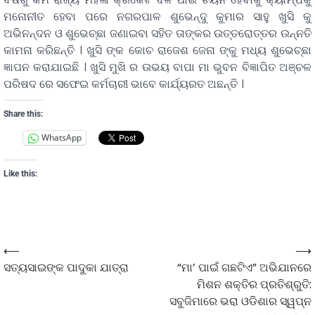
ମନୋନୀତ ହେବା ପରେ ନଗରପାଳ ଶୁଭେନ୍ଦୁ କୁମାର ସାହୁ ଖୁସି କୁ
ଅଭିନନ୍ଦନ ଓ ଶୁଭେଚ୍ଛା ଜଣାଇବା ସହିତ ତାଙ୍କର ଉତ୍ତରୋତ୍ତର ଉନ୍ନତି
କାମନା କରିଛନ୍ତି । ଖୁସି ଙ୍କ କୋଚ ରାଜେଶ ଜେନା ଙ୍କୁ ମଧ୍ୟ ଶୁଭେଚ୍ଛା
ଜ୍ଞାପନ କରାଯାଇଛି । ଖୁସି ମୁଖି ର ଉଭୟ ବାପା ମା ଭୁବନ ବିଜ୍ଞାପିତ ଅଞ୍ଚଳ
ପରିଷଦ ରେ ସଫେଇ କର୍ମଚାରୀ ଭାବେ କାର୍ଯ୍ୟରତ ଅଛନ୍ତି ।
Share this:
WhatsApp
Like this:
⟵
⟶
ସତ୍ୟସାଇଙ୍କ ପାଦୁକା ଯାତ୍ରା
“ମା’ ପାଇଁ ଗଛଟିଏ” ଅଭିଯାନରେ
ମିଶନ ଶକ୍ତିର ପ୍ରତିଶ୍ରୁତି:
ସବୁଜିମାରେ ଭରା ଓଡିଶାର ସ୍ୱପ୍ନ