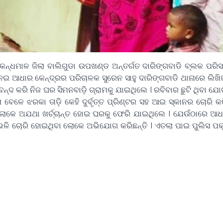
 କନ୍ଧମାଳ ଜିଲା ବାଲିଗୁଡା ଉପଖଣ୍ଡ ଅନ୍ତର୍ଗତ ଦାରିଙ୍ଗବାଡି ବ୍ଲକ ପର
େଇ ଆଧାର କେନ୍ଦ୍ରର ପରିଚାଳକ ସୁରେନ ସାହୁ ଦାରିଙ୍ଗବାଡି ଥାନାରେ ଲି
 ବନ୍ଦ କରି ନିଜ ଘର ସିମନବାଡ଼ି ଗ୍ରାମକୁ ଯାଇଥିଲେ । ରବିବାର ଛୁଟି ଥିବା ଯ
ବେଳେ ଝରକା ତାଡ଼ି କେହି ଦୁର୍ବୃତ୍ତ ପ୍ରିଣ୍ଟର ସହ ଆଇ ସ୍କାନର ଚୋରି କ
ା ଲୋକେ ଅଯଥା ଖର୍ଚ୍ଚାନ୍ତ ହୋଇ ଘରକୁ ଫେରି ଯାଇଥିଲେ । ଯେଉଁଠାରେ ଆଧ
ଭଳି ଚୋରି ହୋଇଥିବା ଲୋକେ ଅଭିଯୋଗ କରିଛନ୍ତି । ଏତଲା ପାଇ ପୁଲିସ ପକ