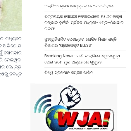
ଅଗ୍ନି-୪ କ୍ଷେପଣାସ୍ତ୍ରର ସଫଳ ପରୀକ୍ଷଣ
ପଟ୍ଟନାୟକ ପୋଖରୀ ନବୀକରଣରେ ୫୫.୬୯ ଲକ୍ଷ
ଟଙ୍କାର ଦୁର୍ନୀତି: ପୂର୍ବତନ ଯନ୍ତ୍ରୀ-ଏମ୍‌ଇ-ଠିକାଦାର
ଗିରଫ
ିସର ମଧ୍ୟରେ
ଦୁଃସ୍ଥିତିଜନିତ ଦେଶାନ୍ତର ରୋକିବ ମିଶନ ଶକ୍ତି
ବିଭାଗର ‘ପ୍ରୋଜେକ୍ଟ BLESS’
ଖିତ ଅଭିଯୋଗ
ୋଗୁଁ ସୋମବାର
Breaking News : ପାଣି ଟାଙ୍କିରେ ଶ୍ୱାସରୁଦ୍ଧ
ରି ନେଇଥିବା
ହୋଇ ଜଣେ ମୃତ, ଅନ୍ୟଜଣେ ଗୁରୁତର
ାର କେନ୍ଦ୍ର
ବିଶ୍ୱ ସ୍ତନପାନ ସପ୍ତାହ ପାଳିତ
୍ଷରୁ ତଦନ୍ତ