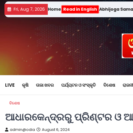
Fri, Aug 7, 2026
Home
Read in English
Abhijoga Sam
LIVE
କୃଷି
ତାଜା ଖବର
ପର୍ଯ୍ୟଟନ ଓ ସଂସ୍କୃତି
ବିଶେଷ
ରାଜନୀ
ବିଶେଷ
ଆଧାରକେନ୍ଦ୍ରରୁ ପ୍ରିଣ୍ଟର ଓ 
admin@odia
August 6, 2024