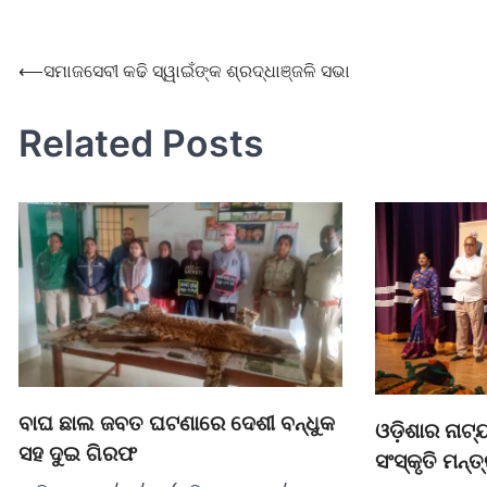
⟵
ସମାଜସେବୀ କଢି ସ୍ୱାଇଁଙ୍କ ଶ୍ରଦ୍ଧାଞ୍ଜଳି ସଭା
Related Posts
ବାଘ ଛାଲ ଜବତ ଘଟଣାରେ ଦେଶୀ ବନ୍ଧୁକ
ଓଡ଼ିଶାର ନାଟ
ସହ ଦୁଇ ଗିରଫ
ସଂସ୍କୃତି ମନ୍ତ