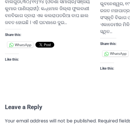
ବାଲିଗୁଡା,୩୦/୧୧/୨୪ (ଓଡିଶା ସମାଚାର/ସଞ୍ଜୟ
ଭୁବନେଶ୍ୱର, ୧
କୁମାର ପାଣିଗ୍ରାହୀ): କନ୍ଧମାଳ ଜିଲ୍ଲା ଫୁଲବାଣୀ
ରଜତ ମହାପାତ୍ର)
ବନବିଭାଗ ଦ୍ବାରା ଏକ କଲରାପତରିଆ ବାଘ ଛାଲ
ସଂସ୍କୃତି ବିଭାଗ
ଜବତ ହୋଇଛି । ଏହି ଘଟଣାରେ ଦୁଇ…
ଏକାଡେମୀର ମିଳ
ସ୍ଥିତ…
Share this:
Share this:
WhatsApp
WhatsApp
Like this:
Like this:
Leave a Reply
Your email address will not be published.
Required fiel