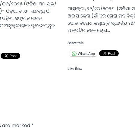
୯/୦୬/୨୦୨୫ (ଓଡ଼ିଶା ସମାଚାର/
ମାହାଙ୍ଗା, ୨୨/୧୦/୨୦୨୫ (ଓଡିଶା 
- ଓଡ଼ିଆ ଭାଷା, ସାହିତ୍ୟ ଓ
ଅଭୟ ଜେନା )ଗାଁ’ରେ ଚୋରା ମଦ ବିକ୍
 ଓ ଓଡ଼ିଶା ସଙ୍ଗୀତ ନାଟକ
ଘୋର ବିରୋଧ କରୁଛନ୍ତି ସ୍ଥାନୀୟ ମହି
ିତ ଆନୁକୂଲ୍ୟରେ ଭୁବନେଶ୍ୱର
ଅଳ୍ପଦିନ ତଳେ ଚୋରା…
Share this:
WhatsApp
Like this:
ds are marked
*