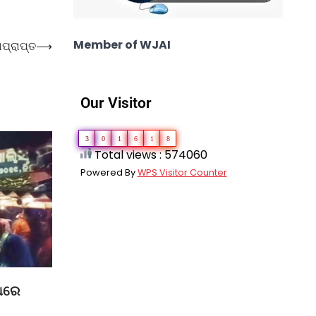
Member of WJAI
ାପ୍ରାପ୍ତ
⟶
Our Visitor
3
0
1
6
1
8
Total views : 574060
Powered By
WPS Visitor Counter
୍ଧରେ