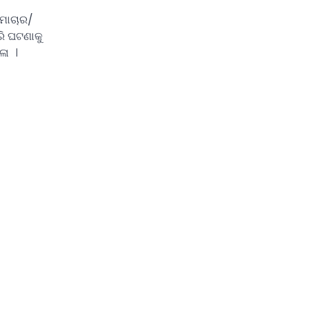
ସମାଚାର/
ରି ଘଟଣାକୁ
ଳା ।