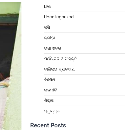
LIVE
Uncategorized
କୃଷି
କ୍ରୀଡ଼ା
ତାଜା ଖବର
ପର୍ଯ୍ୟଟନ ଓ ସଂସ୍କୃତି
ବାଣିଜ୍ୟ ବ୍ୟବସାୟ
ବିଶେଷ
ରାଜନୀତି
ଶିକ୍ଷା
ସ୍ୱାସ୍ଥ୍ୟ
Recent Posts