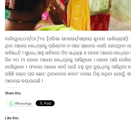
ବାଲିଗୁଡା,୦୬/୦୮/୨୪ (ଓଡିଶା ସମାଚାର/ସଞ୍ଜୟ କୁମାର ପାଣିଗ୍ରାହୀ):
ଥିବା ଆଧାର କେନ୍ଦ୍ରରୁ ପ୍ରିଣ୍ଟର ଓ ଆଇ ସ୍କାନର ଚୋରି ହୋଇଥିବା ନ
କରିଛନ୍ତି । ସୁରେନ୍ ସାହୁ ଶନିବାର ଦିନ ସନ୍ଧ୍ୟା ୫ ବେଳେ ଆଧାର କେନ୍ଦ୍ର
ଦିନ ୧୦ ଟା ବେଳେ ଆଧାର କେନ୍ଦ୍ରକୁ ଆସିଥିଲେ । ହେଲେ ଆସି ଦେଖିଲା 
ଦେଖିଥିଲେ । ଫଳରେ ଆଧାର କାର୍ଡ ପାଇଁ ବହୁ ଦୂର ଦୁରାନ୍ତରୁ ଆସିଥିବ
ରହିଛି ଉକ୍ତ ଘର ଛୋଟ ଥିବାବେଳେ କବାଟ ଝରକା ଠିକ୍ ନଥିବା ଯୋଗୁଁ ଏ
ଆରମ୍ଭ କରାଯାଇଛି ।
Share this:
WhatsApp
Like this: