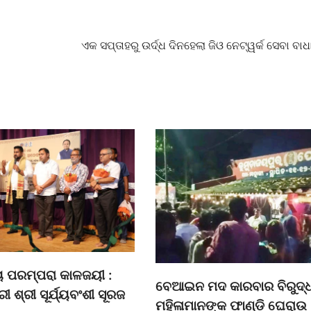
ଏକ ସପ୍ତାହରୁ ଉର୍ଦ୍ଧ ଦିନହେଲା ଜିଓ ନେଟ୍‌ୱର୍କ ସେବା ବାଧ
୍ୟ ପରମ୍ପରା କାଳଜୟୀ :
ବେଆଇନ ମଦ କାରବାର ବିରୁଦ
୍ରୀ ଶ୍ରୀ ସୂର୍ଯ୍ୟବଂଶୀ ସୂରଜ
ମହିଳାମାନଙ୍କ ଫାଣ୍ଡି ଘେରାଉ