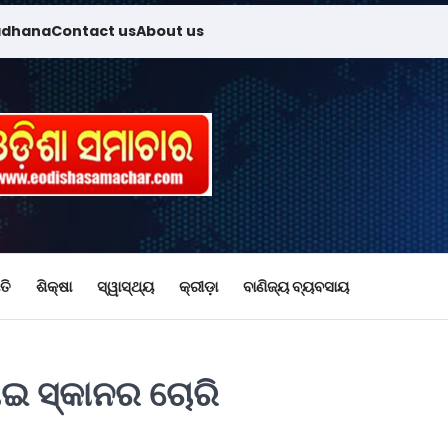
adhana
Contact us
About us
ତି
ଶିକ୍ଷା
ସ୍ୱାସ୍ଥ୍ୟ
କ୍ରୀଡ଼ା
ବାଣିଜ୍ୟ ବ୍ୟବସାୟ
ଆଇ ସ୍କାନର ଚୋରି