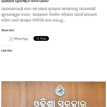
ରାଜଧାନୀ ପ୍ରତିଷ୍ଠା ଦିବସ ପାଳିତ
ପ୍ରେରଣାଦାୟୀ ହେବା ସହ ଖୋଲା ହୃଦୟରେ ସମସ୍ତଙ୍କୁ ଆପଣେଇଛି
ଭୁବନେଶ୍ୱର ନଗର- ରାଜ୍ୟପାଳ ବିକଶିତ ଓଡ଼ିଶାର ଆଦର୍ଶ ରାଜଧାନୀ
କରିବା ପାଇଁ ସମସ୍ତେ ମିଳିମିଶି କାମ କରନ୍ତୁ…
Share this:
WhatsApp
Like this: