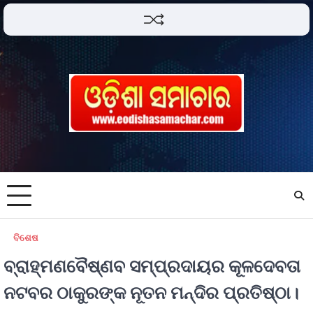
ବିଶେଷ
ବ୍ରାହ୍ମଣବୈଷ୍ଣବ ସମ୍ପ୍ରଦାୟର କୂଳଦେବତା
ନଟବର ଠାକୁରଙ୍କ ନୂତନ ମନ୍ଦିର ପ୍ରତିଷ୍ଠା।