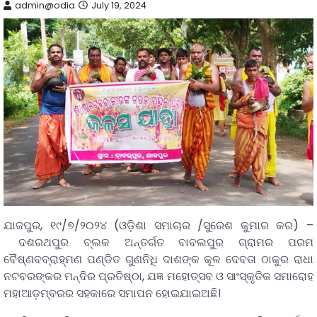
admin@odia
July 19, 2024
ଯାଜପୁର, ୧୯/୭/୨୦୨୪ (ଓଡ଼ିଶା ସମାଚାର /ସୁରେଶ କୁମାର କର) –
ଦଶରଥପୁର ବ୍ଲକ ଅନ୍ତର୍ଗତ ବାବଲପୁର ଗ୍ରାମର ପରମ
ବୈଷ୍ଣବବ୍ରାହ୍ମଣ ପଣ୍ଡିତ ଗୁଣନିଧି ଦାଶଙ୍କ କୂଳ ଦେବତା ଠାକୁର ରାଧା
ନଟବରଙ୍କର ମନ୍ଦିର ପ୍ରତିଷ୍ଠା, ଯଜ୍ଞ ମହୋତ୍ସବ ଓ ସାଂସ୍କୃତିକ ସମାରୋହ
ମହାଆଡ଼ମ୍ବରର ସହକାରେ ସମାପନ ହୋଇଯାଇଅଛି।