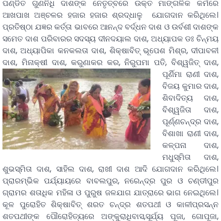
ପଣ୍ଡିତ ଗୁଣନିଧି ଦାଶଙ୍କ ନେତୃତ୍ବରେ ଉକ୍ତ ମାଙ୍ଗଳିକ କର୍ମରେ
ଆଖପାଖ ଅଞ୍ଚଳର ହଜାର ହଜାର ଶ୍ରଦ୍ଧାଳୁ ଯୋଗଦାନ କରିଥିଲେ।
ପ୍ରତିଷ୍ଠା ଯଜ୍ଞର କର୍ତ୍ତା ଭାବରେ ଆନନ୍ଦ ବର୍ଦ୍ଧନ ଦାଶ ଓ ଉର୍ବଶୀ ଦାଶଙ୍କ
ସମେତ ଦାଶ ପରିବାରର ସଦସ୍ୟ ଦୀନଦୟାଲ ଦାଶ, ଅଧ୍ୟାପକ ଡଃ ଚିନ୍ମୟ
ଦାଶ, ଅଧ୍ୟାପିକା କନକଲତା ଦାଶ, ଶିକ୍ଷାବିତ୍ ଭୂପେଶ ମିଶ୍ର, ଦୀପାବଳୀ
ଦାଶ, ମିନାକ୍ଷୀ ଦାଶ, କରୁଣାକର କର, ନିରୁପମା ପତି,
ବିଶ୍ୱଜିତ୍ ଦାଶ,
ପୂର୍ଣିମା ରାଣୀ ଦାଶ,
ବିଜୟ କୁମାର ଦାଶ,
ଶିବାଦିତ୍ୟ ଦାଶ,
ବିଶ୍ୱଜିତା ଦାଶ,
ପୂର୍ଣ୍ଣଚନ୍ଦ୍ର ଦାଶ,
ବିଶାଖା ରାଣୀ ଦାଶ,
କଳ୍ପନା ଦାଶ,
ମଧୁସ୍ମିତା ଦାଶ,
ଶୁଭସ୍ମିତା ଦାଶ, ସାହିଲ ଦାଶ, ରାଖୀ ଦାଶ ଆଦି ଯୋଗଦାନ କରିଥିଲେ।
ପ୍ରାରମ୍ଭିକ ପର୍ଯ୍ୟାୟରେ ବାବଲପୁର, ନରେନ୍ଦ୍ର ପୁର ଓ ଚଣ୍ଡୀପୁର
ଗ୍ରାମର ଶତାଧିକ ମହିଳା ଓ ପୁରୁଷ ଜଳଯାଗ ଯାତ୍ରାରେ ଭାଗ ନେଇଥିଲେ।
କୂଳ ପୁରୋହିତ ଶିକ୍ଷାବିତ୍ ଶରତ ଚନ୍ଦ୍ର ଶତପଥୀ ଓ କାଳୀପ୍ରସନ୍ନ
ଶତପଥୀଙ୍କ ପୌରୋହିତ୍ୟରେ ଅଙ୍କୁରାଧିବାସ,ସୂର୍ଯ୍ୟ ପୂଜା, ଗୋପୂଜା,