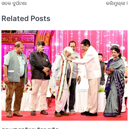
ସଡକ ଦୁର୍ଘଟଣା
କଲିମୁଲ୍ଲା ।
Related Posts