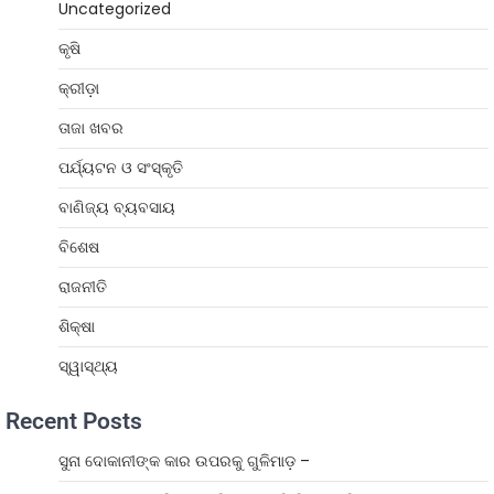
Uncategorized
କୃଷି
କ୍ରୀଡ଼ା
ତାଜା ଖବର
ପର୍ଯ୍ୟଟନ ଓ ସଂସ୍କୃତି
ବାଣିଜ୍ୟ ବ୍ୟବସାୟ
ବିଶେଷ
ରାଜନୀତି
ଶିକ୍ଷା
ସ୍ୱାସ୍ଥ୍ୟ
Recent Posts
ସୁନା ଦୋକାନୀଙ୍କ କାର ଉପରକୁ ଗୁଳିମାଡ଼ –