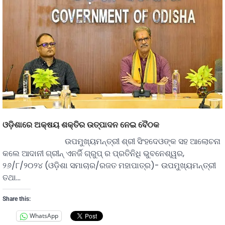
ଓଡ଼ିଶାରେ ଅକ୍ଷୟ ଶକ୍ତିର ଉତ୍ପାଦନ ନେଇ ବୈଠକ
ଉପମୁଖ୍ୟମନ୍ତ୍ରୀ ଶ୍ରୀ ସିଂହଦେଓଙ୍କ ସହ ଆଲୋଚନା
କଲେ ଆଦାନୀ ଗ୍ରୀନ୍‌ ଏନର୍ଜି ଗ୍ରୁପ୍‌ ର ପ୍ରତିନିଧି ଭୁବନେଶ୍ୱର,
୨୬/୮/୨୦୨୪ (ଓଡ଼ିଶା ସମାଚାର/ରଜତ ମହାପାତ୍ର)- ଉପମୁଖ୍ୟମନ୍ତ୍ରୀ
ତଥା…
Share this:
WhatsApp