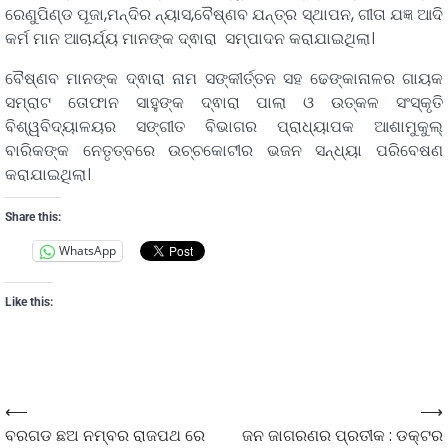
ରେଣୁପିଣ୍ଡ ପୂଜା,ମନ୍ଦିର ନ୍ୟାସ,ବୈଷ୍ଣବ ଯନ୍ତ୍ର ସ୍ଥାପନ, ଗୀତା ଯଜ୍ଞ ଆଦି
କର୍ମ ମାନ ଆଚାର୍ଯ୍ୟ ମାନଙ୍କ ଦ୍ଵାରା ସମ୍ପାଦନ କରାଯାଇଥିଲା।
ବୈଷ୍ଣବ ମାନଙ୍କ ଦ୍ଵାରା ନାମ ସଙ୍କୀର୍ତ୍ତନ ସହ ଢେଙ୍କାନାଳର ଗାୟକ
ସମ୍ରାଟ ତୋଫାନ ସାହୁଙ୍କ ଦ୍ଵାରା ପାଲା ଓ ଉତ୍କଳ ସଂସ୍କୃତି
ବିଶ୍ୱବିଦ୍ୟାଳୟର ସଙ୍ଗୀତ ବିଭାଗର ପ୍ରାଧ୍ୟାପକ ଆଶାମୁକୁଲ୍
ବାରିକଙ୍କ ନେତୃତ୍ବରେ ଉଚ୍ଚକୋଟୀର ଭଜନ ସନ୍ଧ୍ୟା ପରିବେଷଣ
କରାଯାଇଥିଲା।
Share this:
WhatsApp
Like this:
⟵
⟶
ବରଗଡ ଛଅ ନମ୍ବର ରାଜପଥ ରେ
ଜନ ଜାଗରଣର ପ୍ରତୀକ : ଡକ୍ଟର