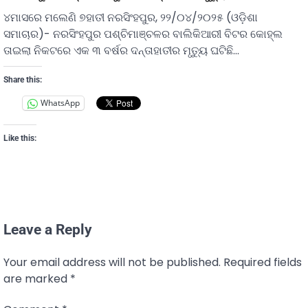
୪ମାସରେ ମଲେଣି ୭ହାତୀ ନରସିଂହପୁର, ୨୨/୦୪/୨୦୨୫ (ଓଡ଼ିଶା
ସମାଚାର)- ନରସିଂହପୁର ପଶ୍ଚିମାଞ୍ଚଳର ବାଲିକିଆରୀ ବିଟର କୋହ୍ଲ
ତାଇଲା ନିକଟରେ ଏକ ୩ ବର୍ଷର ଦନ୍ତାହାତୀର ମୃତ୍ୟୁ ଘଟିଛି…
Share this:
WhatsApp
Like this:
Leave a Reply
Your email address will not be published.
Required fields
are marked
*