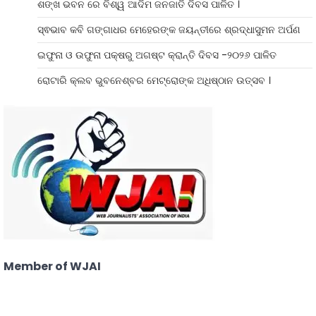
ଶଙ୍ଖ ଭବନ ରେ ବିଶ୍ୱ ଆଦିମ ଜନଜାତି ଦିବସ ପାଳିତ ।
ସ୍ଵଭାବ କବି ଗଙ୍ଗାଧର ମେହେରଙ୍କ ଜୟନ୍ତୀରେ ଶ୍ରଦ୍ଧାସୁମନ ଅର୍ପଣ
ଇଫୁନା ଓ ଉଫୁନା ପକ୍ଷରୁ ଅଗଷ୍ଟ କ୍ରାନ୍ତି ଦିବସ -୨୦୨୬ ପାଳିତ
ରୋଟାରି କ୍ଲବ ଭୁବନେଶ୍ବର ମେଟ୍ରୋଙ୍କ ଅଧିଷ୍ଠାନ ଉତ୍ସବ ।
Member of WJAI