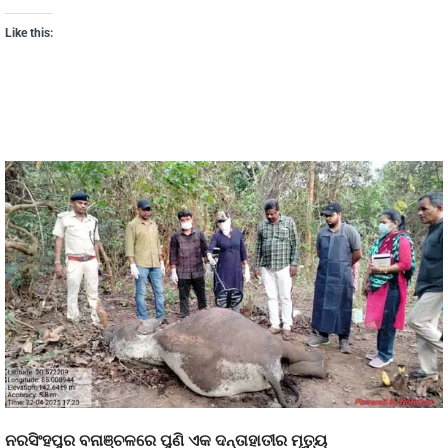
Like this:
ନରସିଂହପୁର ବନାଞ୍ଚଳରେ ପୁଣି ଏକ ଦନ୍ତାହାତୀର ମୃତ୍ୟୁ