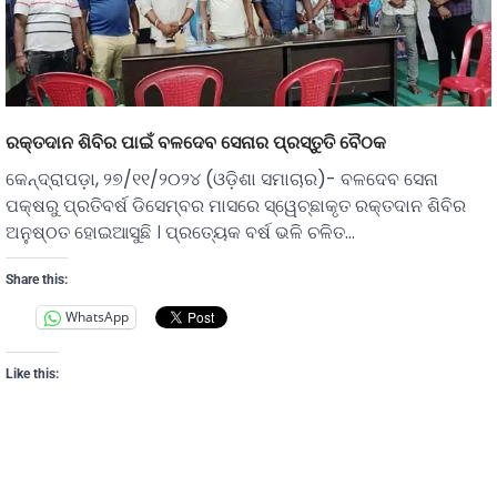
ରକ୍ତଦାନ ଶିବିର ପାଇଁ ବଳଦେବ ସେନାର ପ୍ରସ୍ତୁତି ବୈଠକ
କେନ୍ଦ୍ରାପଡ଼ା, ୨୭/୧୧/୨୦୨୪ (ଓଡ଼ିଶା ସମାଚାର)- ବଳଦେବ ସେନା
ପକ୍ଷରୁ ପ୍ରତିବର୍ଷ ଡିସେମ୍ବର ମାସରେ ସ୍ୱେଚ୍ଛାକୃତ ରକ୍ତଦାନ ଶିବିର
ଅନୁଷ୍ଠତ ହୋଇଆସୁଛି । ପ୍ରତ୍ୟେକ ବର୍ଷ ଭଳି ଚଳିତ…
Share this:
WhatsApp
Like this: