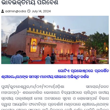
ଭାବଭକ୍ତିମୟ ପରିବେଶ
admin@odia
July 14, 2024
ଗୋଟିଏ ପ୍ରକୋଷ୍ଠରେ ପ୍ରଦର୍ଶିତ
ଶ୍ରୀଜଗନ୍ନାଥଙ୍କ ସମସ୍ତ ମାନବୀୟ ଲୀଳାରେ ଅଭିଭୂତ ଦର୍ଶକ
ପୁରୀ/ଭୁବନେଶ୍ୱର,୧୪/୦୭/୨୦୨୪(ଓଡ଼ିଶା ସମାଚାର/ରଜତ
ମହାପାତ୍ର)- ଶରଧାବାଲିର ଭୋଳାନାଥ ବିଦ୍ୟାପୀଠରେ ଚାଲିଥିବା ଜାତୀୟ
ସ୍ତରୀୟ ପଲ୍ଲୀଶ୍ରୀ ମେଳା ଅବସରରେ ସୂଚନା ଓ ଲୋକସମ୍ପର୍କ ବିଭାଗ
ଦ୍ୱାରା ଆୟୋଜିତ ଫଟୋଚିତ୍ର ପ୍ରଦର୍ଶନୀ ମଣ୍ଡପରେ ଶ୍ରୀଜଗନ୍ନାଥଙ୍କ