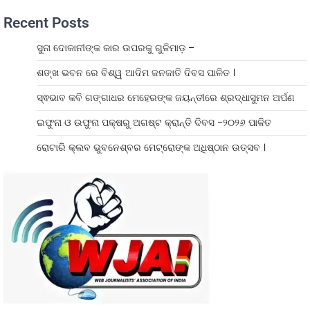
Recent Posts
ସୁନା ଦୋକାନୀଙ୍କ କାର ଉପରକୁ ଗୁଳିମାଡ଼ –
ଶଙ୍ଖ ଭବନ ରେ ବିଶ୍ୱ ଆଦିମ ଜନଜାତି ଦିବସ ପାଳିତ ।
ସ୍ଵଭାବ କବି ଗଙ୍ଗାଧର ମେହେରଙ୍କ ଜୟନ୍ତୀରେ ଶ୍ରଦ୍ଧାସୁମନ ଅର୍ପଣ
ଇଫୁନା ଓ ଉଫୁନା ପକ୍ଷରୁ ଅଗଷ୍ଟ କ୍ରାନ୍ତି ଦିବସ -୨୦୨୬ ପାଳିତ
ରୋଟାରି କ୍ଲବ ଭୁବନେଶ୍ବର ମେଟ୍ରୋଙ୍କ ଅଧିଷ୍ଠାନ ଉତ୍ସବ ।