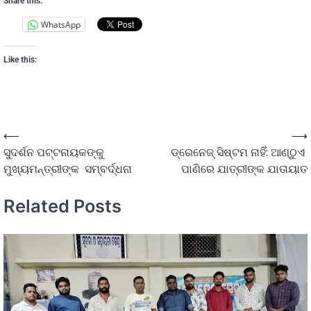
Share this:
WhatsApp
Like this:
⟵
⟶
ସୁଦର୍ଶନ ପଟ୍ଟନାୟକଙ୍କୁ
ଡ୍ରେନେଜ୍ ସିଷ୍ଟମ ନାହିଁ: ଆଣ୍ଠୁଏ
ମୁଖ୍ୟମନ୍ତ୍ରୀଙ୍କ ସମ୍ବର୍ଦ୍ଧନା
ପାଣିରେ ଯାତ୍ରୀଙ୍କ ଯାତାୟାତ
Related Posts