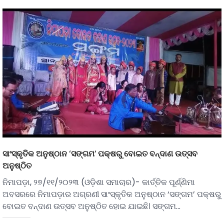
ସାଂସ୍କୃତିକ ଅନୁଷ୍ଠାନ ‘ସଙ୍ଗମ’ ପକ୍ଷରୁ ବୋଇତ ବନ୍ଦାଣ ଉତ୍ସବ
ଅନୁଷ୍ଠିତ
ନିମାପଡ଼ା, ୨୭/୧୧/୨୦୨୩ (ଓଡ଼ିଶା ସମାଚାର)- କାର୍ତ୍ତିକ ପୂର୍ଣ୍ଣିମା
ଅବସରରେ ନିମାପଡ଼ାର ଅଗ୍ରଣୀ ସାଂସ୍କୃତିକ ଅନୁଷ୍ଠାନ ‘ସଙ୍ଗମ’ ପକ୍ଷରୁ
ବୋଇତ ବନ୍ଦାଣ ଉତ୍ସବ ଅନୁଷ୍ଠିତ ହୋଇ ଯାଇଛି। ସଙ୍ଗମ…