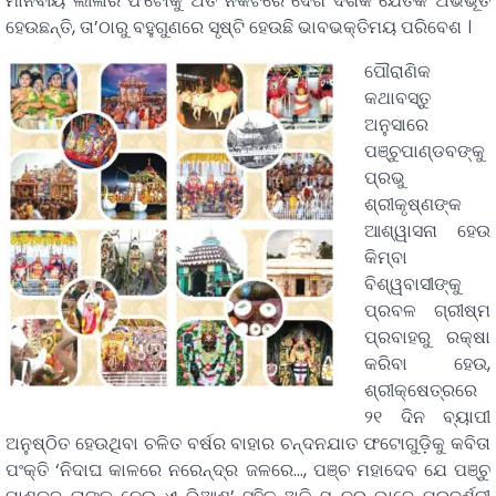
ମାନବୀୟ ଲୀଳାର ଫଟୋକୁ ଅତି ନିକଟରେ ଦେଖି ଦର୍ଶକ ଯେତିକି ଅଭିଭୂତ
ହେଉଛନ୍ତି, ତା’ଠାରୁ ବହୁଗୁଣରେ ସୃଷ୍ଟି ହେଉଛି ଭାବଭକ୍ତିମୟ ପରିବେଶ ।
ପୌରାଣିକ
କଥାବସ୍ତୁ
ଅନୁସାରେ
ପଞ୍ଚୁପାଣ୍ଡବଙ୍କୁ
ପ୍ରଭୁ
ଶ୍ରୀକୃଷ୍ଣଙ୍କ
ଆଶ୍ୱାସନା ହେଉ
କିମ୍ବା
ବିଶ୍ୱବାସୀଙ୍କୁ
ପ୍ରବଳ ଗ୍ରୀଷ୍ମ
ପ୍ରବାହରୁ ରକ୍ଷା
କରିବା ହେଉ,
ଶ୍ରୀକ୍ଷେତ୍ରରେ
୨୧ ଦିନ ବ୍ୟାପୀ
ଅନୁଷ୍ଠିତ ହେଉଥିବା ଚଳିତ ବର୍ଷର ବାହାର ଚନ୍ଦନଯାତ ଫଟୋଗୁଡ଼ିକୁ କବିତା
ପଂକ୍ତି ‘ନିଦାଘ କାଳରେ ନରେନ୍ଦ୍ର ଜଳରେ…, ପଞ୍ଚ ମହାଦେବ ଯେ ପଞ୍ଚୁ