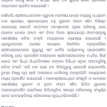
ପାଣ୍ଡବ ତାଙ୍କୁ ନେଇ ଏ ଭିଆଣ’ ସହିତ ଅତି ସୁନ୍ଦର ଭାବେ ପ୍ରଦର୍ଶନୀ
ମଣ୍ଡପରେ ସ୍ଥାନିତ କରାଯାଇଛି ।
ସେହିପରି, ଶ୍ରୀଜଗନ୍ନାଥଙ୍କ ଦ୍ୱାଦଶ ମାନବୀୟ ଯାତ୍ରା ମଧ୍ୟରୁ ଅନ୍ୟତମ
ତଥା ଶ୍ରେଷ୍ଠ, ସ୍ନାନଯାତ୍ରାର ବହୁ ପୁରାତନ ଫଟୋ ସହିତ ବିଶିଷ୍ଟ
ଗାଣପତ୍ୟ ଗଣପତି ଭଟ୍ଟଙ୍କ ମନସ୍କାମନା ପୂରଣ କରିବାକୁ ଯାଇ
ଗଜାନନ ବେଶର ଫଟୋ ଏବଂ ବିଗତ ଦିନର ସ୍ନାନଯାତ୍ରା ଫଟୋସମୂହକୁ
ଆକର୍ଷଣୀୟ କବିତା ପଂକ୍ତି ମାଧ୍ୟମରେ ବ୍ୟାଖ୍ୟା କରାଯାଇଛି ।
ପ୍ରଭୁମାନଙ୍କ ଅଣସର ସମୟରେ ଚିରବିଦିତ ବ୍ରହ୍ମଗିରିର
ଶ୍ରୀଅଲାରନାଥଙ୍କ ଗୁରୁତ୍ୱ ଏବଂ ଧାର୍ମିକ ପର୍ଯ୍ୟଟନକୁ ପ୍ରୋତ୍ସାହିତ
କରିବାକୁ ଯାଇ ପ୍ରଦର୍ଶନୀ ମଣ୍ଡପରେ ଶ୍ରୀଅଲାରନାଥଙ୍କ ମନ୍ଦିର, ଖିରୀ
ଭୋଗ ଏବଂ ଭିନ୍ନ ଭିନ୍ନଦିବସରେ ତାଙ୍କର ବିଭିନ୍ନ ରୂପର ଫଟୋଗୁଡିକୁ
କବିତା ପଂକ୍ତି ‘କରି ମନ ଊଣା ତବ ସିଂହଦ୍ୱାରୁ ଯାଉଅଛି ଭକ୍ତଫେରି,
ତୁମ୍ଭ ବିଷ୍ଣୁ ରୂପ ଶ୍ରୀ ଅଲାରନାଥ ଦେଖିବାକୁ ବ୍ରହ୍ମଗିରି’ ମାଧ୍ୟମରେ
ମଧ୍ୟ ପ୍ରଦର୍ଶିତ କରାଯାଇଛି । ମହାନଶ୍ରୀଜଗନ୍ନାଥ ସଂସ୍କୃତି ଓ ଚେତନାର
ଆକର୍ଷଣୀୟ ପୁରାତନ ଓ ନୂତନ ଫଟୋ ସହିତ ଭିଡିଓ ୱାଲରେ
ଅହରହପ୍ରଦର୍ଶିତ ଭକ୍ତିଭରା ଭିଡିଓଗୁଡିକ ସମଗ୍ର ପରିବେଶକୁ ସଂପୂର୍ଣ୍ଣ
ଭାବେ ଭାବଭକ୍ତିମୟ ପରିବେଶରେ ରୂପାନ୍ତରିତକରିଛି ।