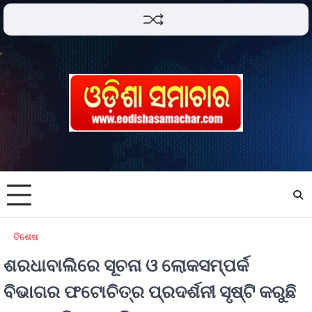
ବିଶେଷ
ଶରଧାବାଲିରେ ସୂଚନା ଓ ଲୋକସମ୍ପର୍କ
ବିଭାଗର ଫଟୋଚିତ୍ର ପ୍ରଦର୍ଶନୀ ସୃଷ୍ଟି କରୁଛି