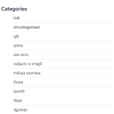
Categories
LIVE
Uncategorized
କୃଷି
କ୍ରୀଡ଼ା
ତାଜା ଖବର
ପର୍ଯ୍ୟଟନ ଓ ସଂସ୍କୃତି
ବାଣିଜ୍ୟ ବ୍ୟବସାୟ
ବିଶେଷ
ରାଜନୀତି
ଶିକ୍ଷା
ସ୍ୱାସ୍ଥ୍ୟ