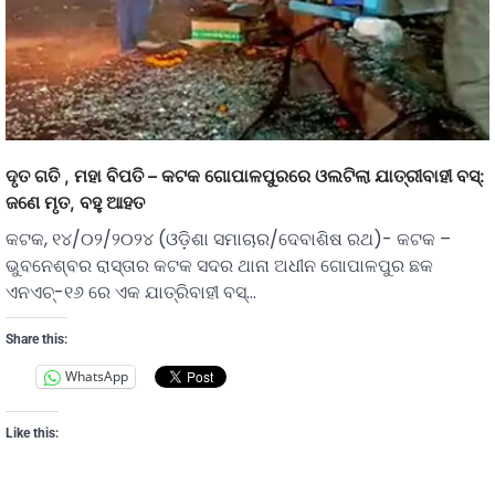
ଦୃତ ଗତି , ମହା ବିପତି – କଟକ ଗୋପାଳପୁରରେ ଓଲଟିଲା ଯାତ୍ରୀବାହୀ ବସ୍:
ଜଣେ ମୃତ, ବହୁ ଆହତ
କଟକ, ୧୪/୦୨/୨୦୨୪ (ଓଡ଼ିଶା ସମାଚାର/ଦେବାଶିଷ ରଥ)- କଟକ –
ଭୁବନେଶ୍ବର ରାସ୍ତାର କଟକ ସଦର ଥାନା ଅଧୀନ ଗୋପାଳପୁର ଛକ
ଏନଏଚ୍-୧୬ ରେ ଏକ ଯାତ୍ରିବାହୀ ବସ୍…
Share this:
WhatsApp
Like this: