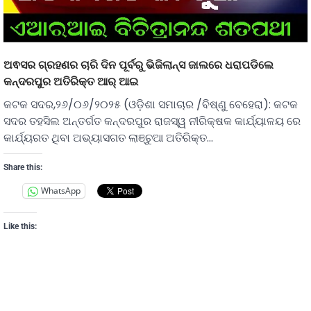
ଅଵସର ଗ୍ରହଣର ଚାରି ଦିନ ପୂର୍ବରୁ ଭିଜିଲାନ୍ସ ଜାଲରେ ଧରାପଡିଲେ
କନ୍ଦରପୁର ଅତିରିକ୍ତ ଆର୍ ଆଇ
କଟକ ସଦର,୨୬/୦୬/୨୦୨୫ (ଓଡ଼ିଶା ସମାଚାର /ବିଷ୍ଣୁ ବେହେରା): କଟକ
ସଦର ତହସିଲ ଅନ୍ତର୍ଗତ କନ୍ଦରପୁର ରାଜସ୍ୱ ନୀରିକ୍ଷକ କାର୍ଯ୍ୟାଳୟ ରେ
କାର୍ଯ୍ୟରତ ଥିବା ଅଭ୍ୟାସଗତ ଲାଞ୍ଚୁଆ ଅତିରିକ୍ତ…
Share this:
WhatsApp
Like this: