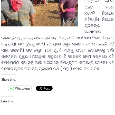
କରିଥିଲେ। ହେଲେ
ଅନ୍ୟ ଜଣେ
ଏବେବି ନିଖୋଜ
ରହିଛନ୍ତି। ନିଖୋଜ
ଯୁବକଙ୍କ
ସନ୍ଧାନରେ
ଲାଗିଛନ୍ତି ସ୍କୁବା ଡ୍ରାଇଭରଙ୍କ ସହ ଓଡ୍ରାଫ ଓ ଅଗ୍ନିଶମ ବିଭାଗ। ସୂଚନା
ଅନୁଯାୟୀ, ଗତ ଦୁଇରୁ ୩ବର୍ଷ ମଧ୍ୟରେ ୪ରୁ୫ ଜଣଙ୍କ ଜୀବନ ନେଇଛି ଏହି
ନୀଳ ଜଳରାଶି। ଗତ ୬ରୁ୭ ମାସ ପୂର୍ବେ ଏଠାକୁ ଫଟୋ ଉଠାଇବାକୁ ଆସି
ଜଣଙ୍କର ମୃତ୍ୟୁ ହୋଇଥିଲା। ସବୁପରେ ବି ସଚେତନ ହେବା ବଦଳରେ ଏହି
ବିପଦପୂର୍ଣ୍ଣ ସ୍ଥାନକୁ ଆସି ଅଘଟଣକୁ ନିମନ୍ତ୍ରଣ କରୁଛନ୍ତି ଲୋକେ। ଏହି
ନିଖୋଜ ଯୁବକ ନାମ ଓମ୍ ପ୍ରକାଶ ରଥ ( ପିନୁ ) ବୋଲି ଜଣାପଡିଛି।
Share this:
WhatsApp
Like this: