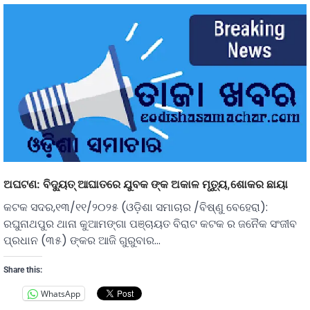
ଅଘଟଣ: ବିଦ୍ୟୁତ୍ ଆଘାତରେ ଯୁବକ ଙ୍କ ଅକାଳ ମୃତ୍ୟୁ,ଶୋକର ଛାୟା
କଟକ ସଦର,୧୩/୧୧/୨୦୨୫ (ଓଡ଼ିଶା ସମାଚାର /ବିଷ୍ଣୁ ବେହେରା):
ରଘୁନାଥପୁର ଥାନା କୁଆମଙ୍ଗା ପଞ୍ଚାୟତ ବିରାଟ କଟକ ର ଜନୈକ ସଂଜୀବ
ପ୍ରଧାନ (୩୫) ଙ୍କର ଆଜି ଗୁରୁବାର…
Share this:
WhatsApp