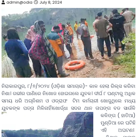
admin@odia
July 8, 2024
ନିରାକାରପୁର, ୮/୭/୨୦୨୪ (ଓଡ଼ିଶା ସମାଚାର)- କାଳ ହେଲା ରିଲ୍ସ କରିବା
ନିଶା। ଗଭୀର ପାଣିରେ ନିଖୋଜ ହୋଇଗଲେ ଯୁବକ। ଦୀର୍ଘ ୮ ଘଣ୍ଟାରୁ ଅଧିକ
ସମୟ ଧରି ଅଗ୍ନିଶମ ଓ ଓଡ୍ରାଫ ଟିମ କର୍ମଚାରୀ ଖୋଜୁଥିଲେ ମଧ୍ୟ
ଯୁବକଙ୍କ ପତ୍ତା ମିଳିନାହିଁ।
ଖୋର୍ଦ୍ଧା ସଦର ଥାନ ତାପଙ୍ଗ ବଡ ସାଉଁଳି
କଳିଙ୍ଗ ( ହାତିଆ)
ମୁଣ୍ଡିଆ ରେ ଘଟିଛି
ଏହି ଅଘଟଣ।