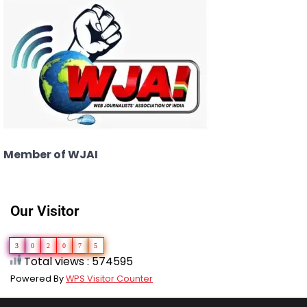
Member of WJAI
Our Visitor
3
0
2
0
7
5
Total views : 574595
Powered By
WPS Visitor Counter