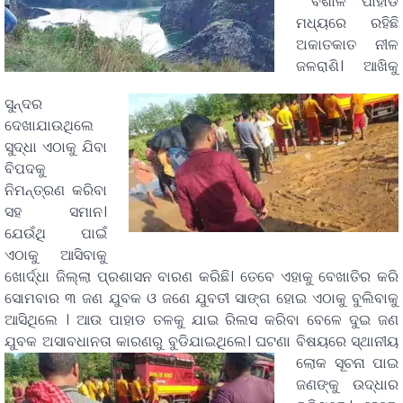
ବିଶାଳ ପାହାଡ
ମଧ୍ୟରେ ରହିଛି
ଅକାତକାତ ନୀଳ
ଜଳରାଶି। ଆଖିକୁ
ସୁନ୍ଦର
ଦେଖାଯାଉଥିଲେ
ସୁଦ୍ଧା ଏଠାକୁ ଯିବା
ବିପଦକୁ
ନିମନ୍ତ୍ରଣ କରିବା
ସହ ସମାନ।
ଯେଉଁଥି ପାଇଁ
ଏଠାକୁ ଆସିବାକୁ
ଖୋର୍ଦ୍ଧା ଜିଲ୍ଲା ପ୍ରଶାସନ ବାରଣ କରିଛି। ତେବେ ଏହାକୁ ବେଖାତିର କରି
ସୋମବାର ୩ ଜଣ ଯୁବକ ଓ ଜଣେ ଯୁବତୀ ସାଙ୍ଗ ହୋଇ ଏଠାକୁ ବୁଲିବାକୁ
ଆସିଥିଲେ । ଆଉ ପାହାଡ ତଳକୁ ଯାଇ ରିଲସ କରିବା ବେଳେ ଦୁଇ ଜଣ
ଯୁବକ ଅସାବଧାନତା କାରଣରୁ ବୁଡିଯାଇଥିଲେ। ଘଟଣା ବିଷୟରେ ସ୍ଥାନୀୟ
ଲୋକ ସୂଚନା
ପାଇ
ଜଣଙ୍କୁ ଉଦ୍ଧାର