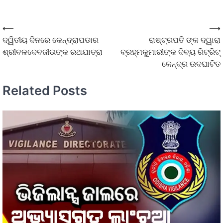
⟵
⟶
ଦ୍ୱିତୀୟ ଦିନରେ କେନ୍ଦ୍ରାପଡାର
ରାଷ୍ଟ୍ରପତି ଙ୍କ ଦ୍ୱାରା
ଶ୍ରୀବଳଦେବଜୀଉଙ୍କ ରଥଯାତ୍ରା
ବ୍ରହ୍ମକୁମାରୀଙ୍କ ଦିବ୍ୟ ରିଟ୍ରିଟ୍
କେନ୍ଦ୍ର ଉଦଘାଟିତ
Related Posts