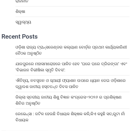
ରାଜନୀତି
ଶିକ୍ଷା
ସ୍ୱାସ୍ଥ୍ୟ
Recent Posts
ଓଡ଼ିଶା ରାଜ୍ୟ ଟ୍ରାନ୍ସଜେଣ୍ଡର କଲ୍ୟାଣ ବୋର୍ଡ଼ର ପ୍ରଥମ କାର୍ଯ୍ୟକାରିଣୀ
ବୈଠକ ଅନୁଷ୍ଠିତ
ଯାଜପୁରରେ ମହାସମାରୋହରେ ପାଳିତ ହେବ ‘ଘରେ ଘରେ ତ୍ରିରଙ୍ଗା’ ଏବଂ
‘ବିଭାଜନ ବିଭୀଷିକା ସ୍ମୃତି ଦିବସ’:
ଐତିହ୍ୟ, ନବସୃଜନ ଓ ସ୍ଥାୟୀ ଫ୍ୟାଶନ ଉପରେ ଧ୍ୟାନ ଦେଇ ଓଡ଼ିଶାରେ
ଦ୍ୱାଦଶ ଜାତୀୟ ହସ୍ତତନ୍ତ ଦିବସ ପାଳିତ
ଜିଲ୍ଲା ସ୍ତରୀୟ ଜାତୀୟ ଶିଶୁ ବିଜ୍ଞାନ କଂଗ୍ରେସ-୨୦୨୬ ର ପ୍ରଶିକ୍ଷଣ
ଶିବିର ଅନୁଷ୍ଠିତ
ରେଭେନ୍ସା : ଜଟିଳ ହେଉଛି ବିଧାୟକ ଶିକ୍ଷକ କଳି,କିଏ କହୁଛି ସତ,ରୁଟା ନାଁ
ବିଧାୟକ