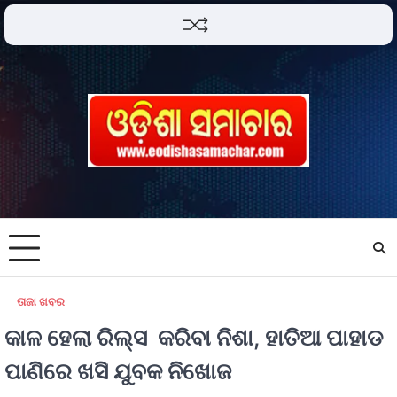
ତାଜା ଖବର
କାଳ ହେଲା ରିଲ୍ସ କରିବା ନିଶା, ହାତିଆ ପାହାଡ
ପାଣିରେ ଖସି ଯୁବକ ନିଖୋଜ