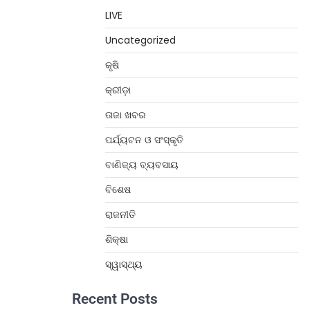
LIVE
Uncategorized
କୃଷି
କ୍ରୀଡ଼ା
ତାଜା ଖବର
ପର୍ଯ୍ୟଟନ ଓ ସଂସ୍କୃତି
ବାଣିଜ୍ୟ ବ୍ୟବସାୟ
ବିଶେଷ
ରାଜନୀତି
ଶିକ୍ଷା
ସ୍ୱାସ୍ଥ୍ୟ
Recent Posts