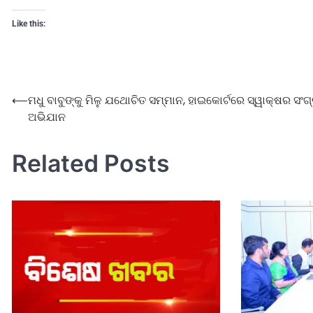
Like this:
⟵
ମଧୁ ବାବୁଙ୍କୁ ମିଳୁ ଯଥୋଚିତ ସମ୍ମାନ, ହାଇକୋର୍ଟରେ ସ୍ୱାକ୍ଷର ସଂଗ
ଅଭିଯାନ
Related Posts