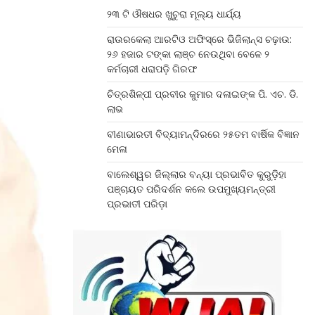
୨୩ ଟି ଔଷଧର ଖୁଚୁରା ମୂଲ୍ୟ ଧାର୍ଯ୍ୟ
ରାଉରକେଲା ଆରଟିଓ ଅଫିସ୍‌ରେ ଭିଜିଲାନ୍ସ ଚଢ଼ାଉ:
୨୬ ହଜାର ଟଙ୍କା ଲାଞ୍ଚ ନେଉଥିବା ବେଳେ ୨
କର୍ମଚାରୀ ଧରାପଡ଼ି ଗିରଫ
ଚିତ୍ରଶିଳ୍ପୀ ପ୍ରବୀର କୁମାର ଦଳାଇଙ୍କ ପି. ଏଚ. ଡି.
ଲାଭ
ବୀଣାଭାରତୀ ବିଦ୍ୟାମନ୍ଦିରରେ ୨୫ତମ ବାର୍ଷିକ ବିଜ୍ଞାନ
ମେଳା
ବାଲେଶ୍ୱର ଜିଲ୍ଲାର ବନ୍ୟା ପ୍ରଭାବିତ କୁରୁଡ଼ିହା
ପଞ୍ଚାୟତ ପରିଦର୍ଶନ କଲେ ଉପମୁଖ୍ୟମନ୍ତ୍ରୀ
ପ୍ରଭାତୀ ପରିଡ଼ା