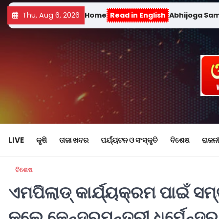
Thu, Aug 6, 2026
Home
Read in English
Abhijoga Sa
LIVE
କୃଷି
ତାଜା ଖବର
ପର୍ଯ୍ୟଟନ ଓ ସଂସ୍କୃତି
ବିଶେଷ
ରାଜନୀ
ବିଶେଷ
ଏମପିଲାଡ୍ କାର୍ଯ୍ୟକ୍ରମ ପାଇଁ ସ
କଲେ କେନ୍ଦ୍ରମନ୍ତ୍ରୀ ଧର୍ମେନ୍ଦ୍