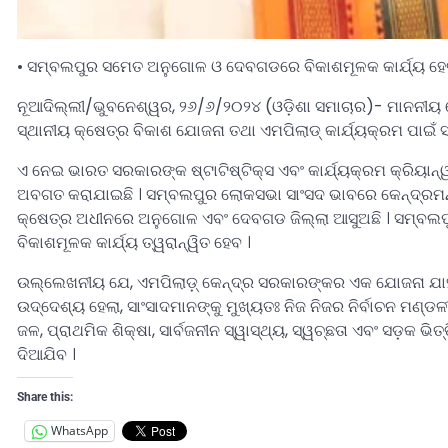
• ସମ୍ବଲପୁର ସମେତ ଅନୁଗୋଳ ଓ ଦେବଗଡରେ ବିକାଶମୂଳକ କାର୍ଯ୍ୟ ହେବ
ନୂଆଦିଲ୍ଲୀ/ଭୁବନେଶ୍ୱର, ୨୬/୬/୨୦୨୪ (ଓଡ଼ିଶା ସମାଚାର)- ମାନନୀୟ କେନ୍
ସ୍ଥାନୀୟ କ୍ଷେତ୍ର ବିକାଶ ଯୋଜନା ତଥା ଏମପିଲାଡ୍ କାର୍ଯ୍ୟକ୍ରମ ପାଇଁ 
ଏ ନେଇ ଭାରତ ସରକାରଙ୍କ ଷ୍ଟାଟିଷ୍ଟିକ୍ସ ଏବଂ କାର୍ଯ୍ୟକ୍ରମ କ୍ରିୟା
ଅବଗତ କରାଯାଇଛି । ସମ୍ବଲପୁର ଲୋକସଭା ସାଂସଦ ଭାବରେ କେନ୍ଦ୍ରମନ୍
କ୍ଷେତ୍ର ଅଧୀନରେ ଅନୁଗୋଳ ଏବଂ ଦେବଗଡ ଜିଲ୍ଲା ଆସୁଅଛି । ସମ୍ବଲ
ବିକାଶମୂଳକ କାର୍ଯ୍ୟ ତ୍ୱରାନ୍ୱିତ ହେବ ।
ଉଲ୍ଲେଖନୀୟ ଯେ, ଏମପିଲାଡ଼୍ କେନ୍ଦ୍ର ସରକାରଙ୍କର ଏକ ଯୋଜନା ଯାହା
ଉଦ୍ଦେଶ୍ୟ ହେଲା, ସାଂସାଦମାନଙ୍କୁ ମୁଖ୍ୟତଃ ନିଜ ନିଜର ନିର୍ବାଚନ ମଣ୍ଡଳ
ଜଳ, ପ୍ରାଥମିକ ଶିକ୍ଷା, ସାର୍ବଜନୀନ ସ୍ୱାସ୍ଥ୍ୟ, ସ୍ୱଚ୍ଛତା ଏବଂ ସଡ଼କ ଭିତ
ଦିଆଯିବ ।
Share this:
WhatsApp