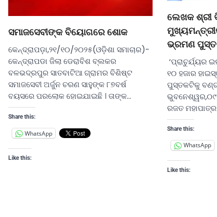
ଲେଖକ ଶ୍ରୀ 
ମୁଖ୍ୟମନ୍ତ୍ର
ସମାଜସେବୀଙ୍କ ବିୟୋଗରେ ଶୋକ
ଭ୍ରମଣ ପୁସ୍
କେନ୍ଦ୍ରାପଡ଼ା,୨୧/୧୦/୨୦୨୫(ଓଡ଼ିଶା ସମାଚାର)-
କେନ୍ଦ୍ରାପଡା ଜିଲା ଡେରାବିଶ ବ୍ଲକର
‘ପ୍ରାଚୁର୍ଯ୍ୟର 
ବଳଭଦ୍ରପୁର ସାତବାଟିଆ ଗ୍ରାମର ବିଶିଷ୍ଟ
୧୦ ହଜାର ହାଇସ
ସମାଜସେବୀ ଅର୍ଜୁନ ଚରଣ ସାହୁଙ୍କ ୮୭ବର୍ଷ
ପୁସ୍ତକଟିକୁ ବଣ
ବୟସରେ ପରଲୋକ ହୋଇଯାଇଛି । ତାଙ୍କ…
ଭୁବନେଶ୍ୱର,୦୯
ରଜତ ମହାପାତ୍ର
Share this:
Share this:
WhatsApp
WhatsApp
Like this:
Like this: