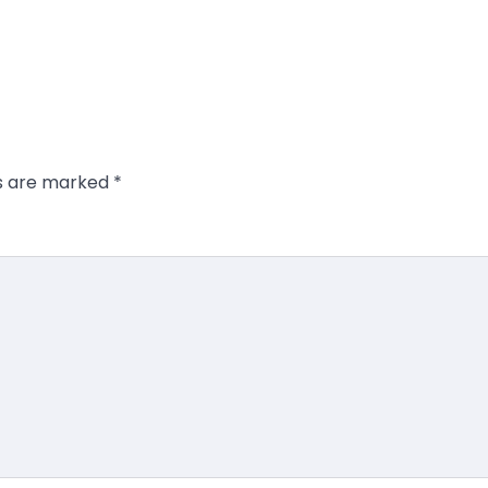
ds are marked
*