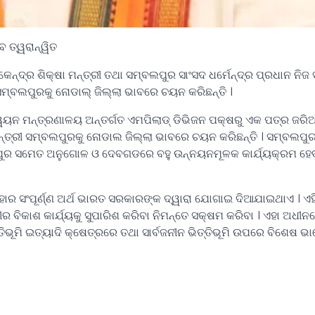
 ତ୍ୱରାନ୍ୱିତ
ଦ୍ର ଶିକ୍ଷା ମନ୍ତ୍ରୀ ତଥା ସମ୍ବଲପୁର ସାଂସଦ ଧର୍ମେନ୍ଦ୍ର ପ୍ରଧାନ ନିଜ 
ସମ୍ବଲପୁରକୁ ନୋଡାଲ୍ ଜିଲ୍ଲା ଭାବରେ ଚୟନ କରିଛନ୍ତି ।
ନ୍ୱୟନ ମନ୍ତ୍ରଣାଳୟ ଅନ୍ତର୍ଗତ ଏମପିଲାଡ୍ ଡିଭିଜନ ପକ୍ଷରୁ ଏକ ପତ୍ର ଜର
ତ୍ରୀ ସମ୍ବଲପୁରକୁ ନୋଡାଲ ଜିଲ୍ଲା ଭାବରେ ଚୟନ କରିଛନ୍ତି । ସମ୍ବଲପୁ
ପୁର ସମେତ ଅନୁଗୋଳ ଓ ଦେବଗଡରେ ବହୁ ଉନ୍ନୟନମୂଳକ କାର୍ଯ୍ୟକ୍ରମ ହେ
ର ସଂପୂର୍ଣ୍ଣ ଅର୍ଥ ଭାରତ ସରକାରଙ୍କ ଦ୍ୱାରା ଯୋଗାଇ ଦିଆଯାଇଥାଏ । ଏ
ୀର ବିକାଶ କାର୍ଯ୍ୟକୁ ସୁପାରିଶ କରିବା ନିମନ୍ତେ ସକ୍ଷମ କରିବା । ଏହା ଅଧୀ
୍ତିଭୂମି ଇତ୍ୟାଦି କ୍ଷେତ୍ରରେ ତଥା ସାର୍ବଜନୀନ ଭିତ୍ତିଭୂମି ଉପରେ ବିଶେଷ ଭାବ