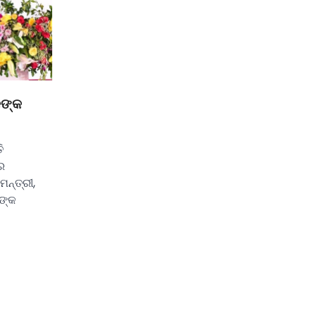
କଙ୍କ
ି
ର
ନ୍ତ୍ରୀ,
ୀଙ୍କ