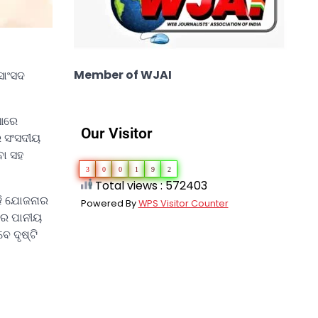
Member of WJAI
ସାଂସଦ
ିଆରେ
Our Visitor
ର ସଂସଦୀୟ
ବା ସହ
3
0
0
1
9
2
Total views : 572403
ହି ଯୋଜନାର
Powered By
WPS Visitor Counter
ନରେ ପାନୀୟ
େ ଦୃଷ୍ଟି