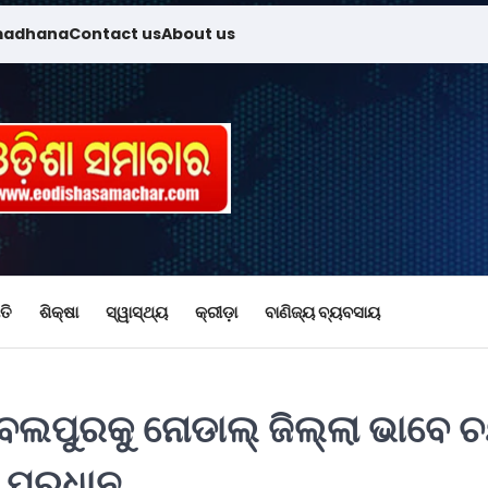
madhana
Contact us
About us
ତି
ଶିକ୍ଷା
ସ୍ୱାସ୍ଥ୍ୟ
କ୍ରୀଡ଼ା
ବାଣିଜ୍ୟ ବ୍ୟବସାୟ
ମ୍ବଲପୁରକୁ ନୋଡାଲ୍ ଜିଲ୍ଲା ଭାବେ
ର ପ୍ରଧାନ