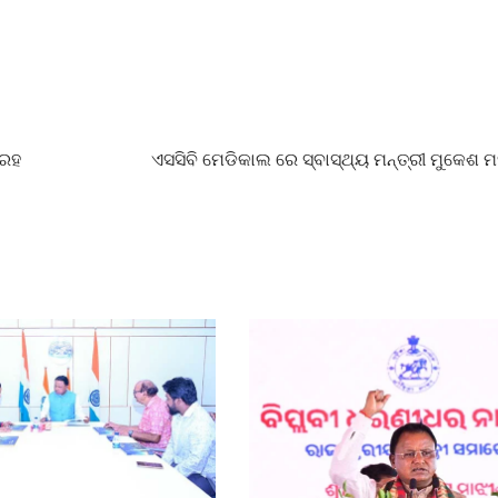
୍ରହ
ଏସସିବି ମେଡିକାଲ ରେ ସ୍ବାସ୍ଥ୍ୟ ମନ୍ତ୍ରୀ ମୁକେଶ ମ