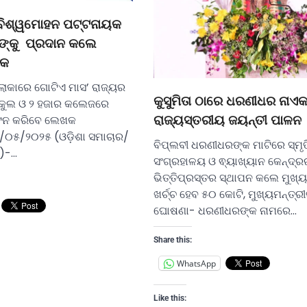
ବିଶ୍ୱମୋହନ ପଟ୍ଟନାୟକ
ୀଙ୍କୁ ପ୍ରଦାନ କଲେ
ତକ
ଇଲାକାରେ ଗୋଟିଏ ମାସ’ ରାଜ୍ୟର
କୁସୁମିତା ଠାରେ ଧରଣୀଧର ନାଏ
୍କୁଲ ଓ ୨ ହଜାର କଲେଜରେ
୍ଟନ କରିବେ ଲେଖକ
ରାଜ୍ୟସ୍ତରୀୟ ଜୟନ୍ତୀ ପାଳନ
/୦୫/୨୦୨୫ (ଓଡ଼ିଶା ସମାଚାର/
ବିପ୍ଲବୀ ଧରଣୀଧରଙ୍କ ମାଟିରେ ସ୍ମୃତ
)-…
ସଂଗ୍ରହାଳୟ ଓ ଵ୍ୟାଖ୍ୟାନ କେନ୍ଦ୍ର
ଭିତ୍ତିପ୍ରସ୍ତର ସ୍ଥାପନ କଲେ ମୁଖ୍ୟମ
ଖର୍ଚ୍ଚ ହେବ ୫୦ କୋଟି, ମୁଖ୍ୟମନ୍ତ୍ର
ଘୋଷଣା- ଧରଣୀଧରଙ୍କ ନାମରେ…
Share this:
WhatsApp
Like this: