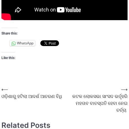
Share this:
WhatsApp
Like this:
⟵
⟶
ଓଡ଼ିଶାରୁ ହଟିଲା ଆଦର୍ଶ ଆଚରଣ ବିଧି
କଟକ ଲୋକସଭା ସାଂସଦ ଭର୍ତୃହରି
ମହତାବ ବାଚସ୍ପତି ହେବା ନେଇ
ଚର୍ଚ୍ଚା
Related Posts