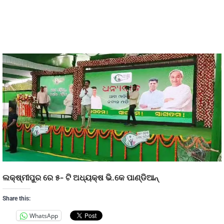
ଲକ୍ଷ୍ମୀପୁର ରେ ୫- ଟି ଅଧ୍ୟକ୍ଷ ଭି.କେ ପାଣ୍ଡିଆନ୍
Share this:
WhatsApp