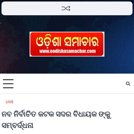
LIVE
ନବ ନିର୍ବାଚିତ କଟକ ସଦର ବିଧାୟକ ଙ୍କୁ
ସମ୍ବର୍ଦ୍ଧନା