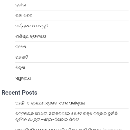
କ୍ରୀଡ଼ା
ତାଜା ଖବର
ପର୍ଯ୍ୟଟନ ଓ ସଂସ୍କୃତି
ବାଣିଜ୍ୟ ବ୍ୟବସାୟ
ବିଶେଷ
ରାଜନୀତି
ଶିକ୍ଷା
ସ୍ୱାସ୍ଥ୍ୟ
Recent Posts
ଅଗ୍ନି-୪ କ୍ଷେପଣାସ୍ତ୍ରର ସଫଳ ପରୀକ୍ଷଣ
ପଟ୍ଟନାୟକ ପୋଖରୀ ନବୀକରଣରେ ୫୫.୬୯ ଲକ୍ଷ ଟଙ୍କାର ଦୁର୍ନୀତି:
ପୂର୍ବତନ ଯନ୍ତ୍ରୀ-ଏମ୍‌ଇ-ଠିକାଦାର ଗିରଫ