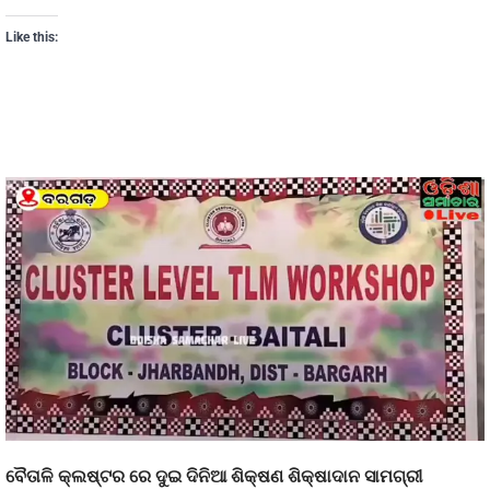
Like this:
ବୈତାଳି କ୍ଲଷ୍ଟର ରେ ଦୁଇ ଦିନିଆ ଶିକ୍ଷଣ ଶିକ୍ଷାଦାନ ସାମଗ୍ରୀ