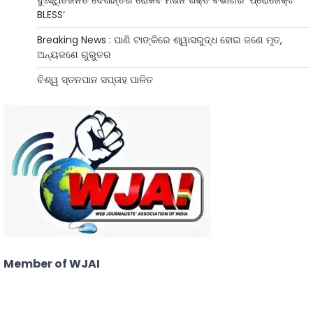
ଦୁଃସ୍ଥିତିଜନିତ ଦେଶାନ୍ତର ରୋକିବ ମିଶନ ଶକ୍ତି ବିଭାଗର ‘ପ୍ରୋଜେକ୍ଟ
BLESS’
Breaking News : ପାଣି ଟାଙ୍କିରେ ଶ୍ୱାସରୁଦ୍ଧ ହୋଇ ଜଣେ ମୃତ,
ଅନ୍ୟଜଣେ ଗୁରୁତର
ବିଶ୍ୱ ସ୍ତନପାନ ସପ୍ତାହ ପାଳିତ
Member of WJAI