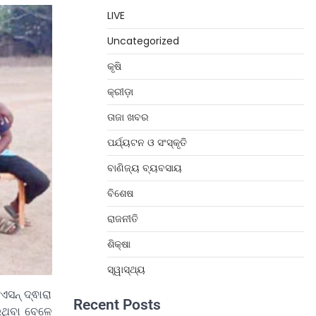
LIVE
Uncategorized
କୃଷି
କ୍ରୀଡ଼ା
ତାଜା ଖବର
ପର୍ଯ୍ୟଟନ ଓ ସଂସ୍କୃତି
ବାଣିଜ୍ୟ ବ୍ୟବସାୟ
ବିଶେଷ
ରାଜନୀତି
ଶିକ୍ଷା
ସ୍ୱାସ୍ଥ୍ୟ
ଏସନ୍ ଦ୍ଵାରା
Recent Posts
ଇଥିବା ବେଳେ