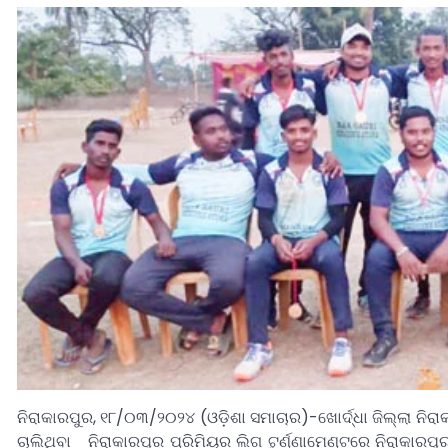
ନିରାକାରପୁର, ୧୮/୦୩/୨୦୨୪ (ଓଡ଼ିଶା ସମାଚାର)-ଖୋର୍ଦ୍ଧା ଜିଲ୍ଲା ନିରା
ଚାଲିଥିବା ନିରାକାରପୁର ପ୍ରିମିୟର ଲିଗ ଟୁର୍ଣ୍ଣାମେଣ୍ଟରେ ନିରାକା