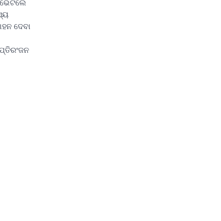
 ଭେଟିଲେ
ସ୍ୟ
ସାହନ ଦେବା
ପ୍ତିରଂଜନ