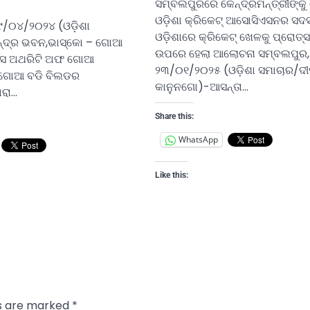
ସମ୍ବଲପୁରରେ କେନ୍ଦ୍ରମନ୍ତ୍ରୀଙ୍କୁ
ଓଡ଼ିଶା କ୍ରିକେଟ୍ ଆସୋସିଏସନର ସଦ
୦୯/୦୪/୨୦୨୪ (ଓଡ଼ିଶା
ଓଡ଼ିଶାରେ କ୍ରିକେଟ୍ ଖେଳକୁ ପ୍ରୋତ୍
ନ୍ଦ୍ର ଭବନ,ଭାସ୍କୋ – ଗୋଆ
ଉପରେ ହେଲା ଆଲୋଚନା ସମ୍ବଲପୁର,
ର୍ଟ୍ସ ଅଥରିଟି ଅଫ ଗୋଆ
୨୩/୦୧/୨୦୨୫ (ଓଡ଼ିଶା ସମାଚାର/ଦୀ
 ଗୋଆ ବଡି ବିଲଡର
କାନୁନଗୋ)-ଆସନ୍ତା…
ରା…
Share this:
WhatsApp
Like this:
ds are marked
*