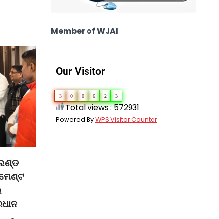
Member of WJAI
Our Visitor
3
0
0
6
2
3
Total views : 572931
Powered By
WPS Visitor Counter
ଲଣ୍ଡ
େମେଣ୍ଟ
େ
୍ରଧାନ