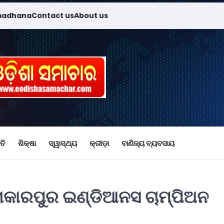
madhana
Contact us
About us
ତି
ଶିକ୍ଷା
ସ୍ୱାସ୍ଥ୍ୟ
କ୍ରୀଡ଼ା
ବାଣିଜ୍ୟ ବ୍ୟବସାୟ
ିରାକାରପୁର ଇଣ୍ଡିଆନସ ଚାମ୍ପିଅନ