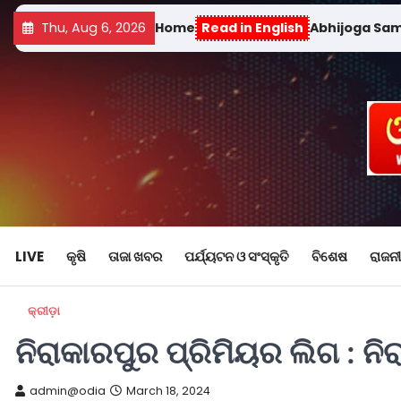
Thu, Aug 6, 2026
Home
Read in English
Abhijoga Sa
LIVE
କୃଷି
ତାଜା ଖବର
ପର୍ଯ୍ୟଟନ ଓ ସଂସ୍କୃତି
ବିଶେଷ
ରାଜନୀ
କ୍ରୀଡ଼ା
ନିରାକାରପୁର ପ୍ରିମିୟର ଲିଗ : ନ
admin@odia
March 18, 2024