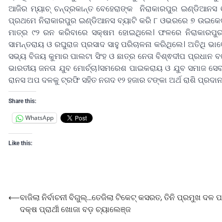
ଆଜିର ମ୍ୟାଚ୍ ଚନ୍ଦ୍ରକାନ୍ତ ବେହେରାଙ୍କ ନିରାକାରପୁର ଇଣ୍ଡିଆନସ ଓ
ପ୍ରଥମେ ନିରାକାରପୁର ଇଣ୍ଡିଆନସ ବ୍ୟାଟି କରି ୮ ଓଭରରେ ୭ ଉଇକେ
ମାତ୍ର ୯୨ ରନ କରିବାରେ ସକ୍ଷମ ହୋଇଥିଲେ। ଫଳରେ ନିରାକାରପୁର ଇ
ସାମନ୍ତରାୟ ଓ ରଘୁରାଜ ପ୍ରସାଦ ସାହୁ ପରିଚାଳନା କରିଥିଲେ। ଅତିଥି ଭାବ
ସଭ୍ୟ ବିଜୟ କୁମାର ପାଲଟା ସିଂହ ଓ ଛାତ୍ର ନେତା ବିଶ୍ଵଦୀପ ପ୍ରଧାନ ବ
ଭାରତୀୟ ଜନତା ଯୁବ ମୋର୍ଚ୍ଚା।ସମରେଶ ପାଇକରାୟ ଓ ଯୁବ ସମାଜ ସେବୀ 
ରାନସ ଅପ ଦଳକୁ ଟ୍ରଫି ସହିତ ନଗଦ ୧୨ ହଜାର ଟଙ୍କା ଅର୍ଥ ରାଶି ପ୍ରଦା
Share this:
WhatsApp
Like this:
⟵
ବାଜିଲା ନିର୍ବାଚନୀ ବିଗୁଲ୍…ତେଜିଲା ଟିକେଟ୍ କସରତ, ତିନି ପ୍ରମୁଖ ଦଳ ପ
ଦକ୍ଷ ପ୍ରାର୍ଥୀ ଖୋଜା ବଡ଼ ଚ୍ୟାଲେଞ୍ଜ