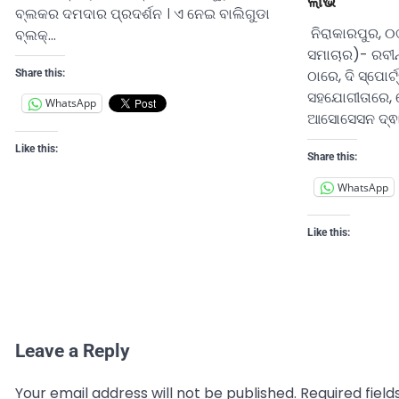
ଲାଭ
ବ୍ଲକର ଦମଦାର ପ୍ରଦର୍ଶନ । ଏ ନେଇ ବାଲିଗୁଡା
ନିରାକାରପୁର, 
ବ୍ଲକ୍…
ସମାଚାର)- ରବୀ
ଠାରେ, ଦି ସ୍ପୋ
Share this:
ସହଯୋଗୀତାରେ,
WhatsApp
ଆସୋସେସନ ଦ୍ଵା
Like this:
Share this:
WhatsApp
Like this:
Leave a Reply
Your email address will not be published.
Required fiel