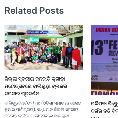
Related Posts
ଜିଲ୍ଲା ସ୍ତରୀୟ ଜନଜାତି କ୍ରୀଡ଼ା
ମହୋତ୍ସବରେ ବାଲିଗୁଡ଼ା ବ୍ଲକର
ଦମଦାର ପ୍ରଦର୍ଶନ
ବାଲିଗୁଡ଼ା,୧୫/୦୨/୨୪: (ଓଡିଶା ସମାଚାର/ସଞ୍ଜୟ
ମଳିପଡା ବିନ୍
କୁମାର ପାଣିଗ୍ରାହୀ): କନ୍ଧମାଳ ଜିଲ୍ଲା ସ୍ତରୀୟ
ବର୍ଗର ବଡି ବ
ଜନଜାତି କ୍ରୀଡ଼ା ମହୋତ୍ସବରେ ବାଲିଗୁଡ଼ା