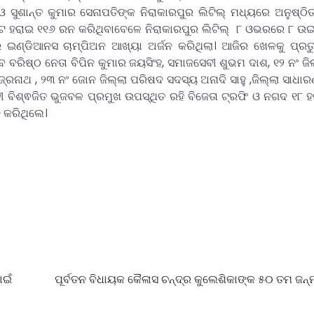
 ସୁଶାନ୍ତ କୁମାର ସେନାପତିଙ୍କ ନିରାକାରପୁର ଲିଟିଲ୍ ମଧ୍ୟରେ ଅନୁଷ୍ଠି
ଟ ହରାଇ ୧୧୬ ରନ କରିଥିବାବେଳେ ନିରାକାରପୁର ଲିଟିଲ୍ ୮ ଓଭରରେ ୮ ଉ
ଣ୍ଡିଆନସ ଚାମ୍ପିଅନ ଆଖ୍ୟା ଅର୍ଜନ କରିଥିଲା। ଆଜିର ଖେଳକୁ ପ୍ରତ୍
େ ବରିଷ୍ଠ ନେତା ବିପିନ କୁମାର ଜୟସିଂହ, ସମାଜସେବୀ ଶୁଭମ ଦାଶ, ୧୨ ନଂ ଜି
ଜ୍ରନାଥ , ୨୩ ନଂ ଜୋନ ଜିଲ୍ଲା ପରିଷଦ ସଦସ୍ୟ ଅନାଦି ସାହୁ ,ଜିଲ୍ଲା ସାଧା
ବିଶ୍ଵଜିତ ଭୁଜବଳ ପ୍ରମୁଖ ଉପସ୍ଥିତ ରହି ବିଜେତା ଟ୍ରଫି ଓ ନଗଦ ୧୮ ହ
ନ କରିଥିଲେ।
ାଇଁ
ପୂର୍ବତନ ବିଧାୟକ କୈଳାସ ଚନ୍ଦ୍ର କୁଲେଶିକାଙ୍କ ୫୦ ତମ ଜନ୍ମ 