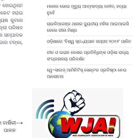
ତ ହୋଇଥିଲା।
ମନୋଜ ଭୋଇ ମୃତ୍ୟୁ ଆତ୍ମହତ୍ୟା ଜନୀତ, ହତ୍ୟା
ଇକେଟ ହରାଇ
ନୁହେଁ
ୟୁଷ କୁମାର
ଚାଉଳିଆଗଞ୍ଜ ଥାନାର ଦ୍ୟୁତୀୟ ମହିଳା ଆଇଆଇସି
ଲ୍ଲା ପରିଷଦ
ହେଲେ ରୀନା ମିଶ୍ର
ରଣ ସମ୍ପାଦକ
ଓଡ଼ିଶାରେ ‘ବିଶ୍ୱ ସ୍ତନ୍ୟପାନ ସପ୍ତାହ ୨୦୨୬’ ପାଳିତ
ଜାର ଟଙ୍କା,
ଚୀନ ଓ ଇରାନ ଦେଶର ପ୍ରତିନିଧିଙ୍କ ଓଡ଼ିଶା ରାଜ୍ୟ
ସଂଗ୍ରହାଳୟ ପରିଦର୍ଶନ
ୱେ-ସାଇଡ୍‌ ଆମିନିଟିସ୍‌ ସେଣ୍ଟର ପ୍ରତିଷ୍ଠା ନେଇ
ଆଲୋଚନା
ବାର୍ଷିକୀ
⟶
ପାଳନ