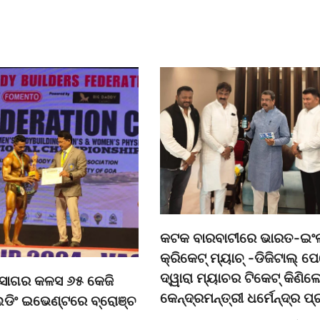
କଟକ ବାରବାଟୀରେ ଭାରତ-ଇଂ
କ୍ରିକେଟ୍ ମ୍ୟାଚ୍ -ଡିଜିଟାଲ୍ ପ
ଦ୍ୱାରା ମ୍ୟାଚର ଟିକେଟ୍ କିଣିଲ
ଦୁସାଗର କଳସ ୬୫ କେଜି
କେନ୍ଦ୍ରମନ୍ତ୍ରୀ ଧର୍ମେନ୍ଦ୍ର ପ
ିଲଡିଂ ଇଭେଣ୍ଟରେ ବ୍ରୋଞ୍ଚ