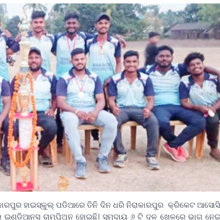
କାରପୁର ହାଇସ୍କୁଲ୍ ପଡିଆରେ ତିନି ଦିନ ଧରି ନିରାକାରପୁର କ୍ରିକେଟ ଆସୋସି
ରପୁର ଇଣ୍ଡିଆନସ ଚାମ୍ପିଅନ ହୋଇଛି। ସମୁଦାୟ ୬ ଟି ଦଳ ଖେଳରେ ଭାଗ ନେ