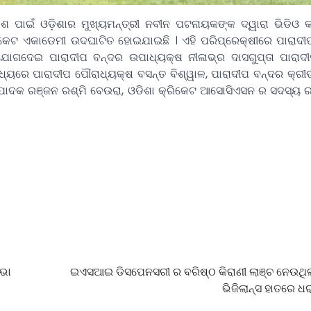
କାଶ ପାଇଁ ଓଡ଼ିଶାର ମୁଖ୍ୟମନ୍ତ୍ରୀ ନବୀନ ପଟନାୟକଙ୍କ ଦ୍ୱାରା ଭିଡିଓ
ିକେଟ ଏକାଡେମୀ ଉଦଘାଟିତ ହୋଇଯାଇଛି । ଏହି ପରିପ୍ରେକ୍ଷୀରେ ପାରାଦ
ୋଗଦେଇ ପାରାଦୀପ ବନ୍ଦର ଉପାଧ୍ୟକ୍ଷ ନୀଳାଭ୍ର ଦାସଗୁପ୍ତା ପାରାଦୀ
୍ୟରେ ପାରାଦୀପ ପୌରାଧ୍ୟକ୍ଷ ବସନ୍ତ ବିଶ୍ୱାଳ, ପାରାଦୀପ ବନ୍ଦର କ୍ର
, ସମ୍ପାଦକ ରଞ୍ଜନ ରଶ୍ମି ବେଉରା, ଓଡିଶା କ୍ରିକେଟ ଆସୋସିଏସନ ର ସଦସ୍ୟ ର
ସଭା
ଇଏସଆଇ ଡିସପେନସରୀ ର ବରିଷ୍ଠ କିରାଣୀ ଲାଞ୍ଚ ନେଉଥି
ଭିଜିଲାନ୍ସ ହାତରେ ଧ