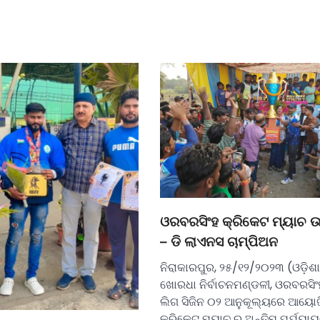
ଓରବରସିଂହ କ୍ରିକେଟ ମ୍ୟାଚ 
– ଡି ଲାଏନସ ଚାମ୍ପିଅନ
ନିରାକାରପୁର, ୨୫/୧୨/୨୦୨୩ (ଓଡ଼ିଶ
ଖୋରଧା ‌ନିର୍ବାଚନମଣ୍ଡଳୀ, ଓରବରସି
ଲିଗ ସିଜିନ ୦୨ ଆନୁକୂଲ୍ୟରେ ଆୟୋ
କ୍ରିକେଟ ମ୍ୟାଚ ର ଅନ୍ତିମ ପର୍ଯ୍ୟା