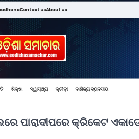
madhana
Contact us
About us
ତି
ଶିକ୍ଷା
ସ୍ୱାସ୍ଥ୍ୟ
କ୍ରୀଡ଼ା
ବାଣିଜ୍ୟ ବ୍ୟବସାୟ
ୁଆଲରେ ପାରାଦୀପରେ କ୍ରିକେଟ ଏକାଡ