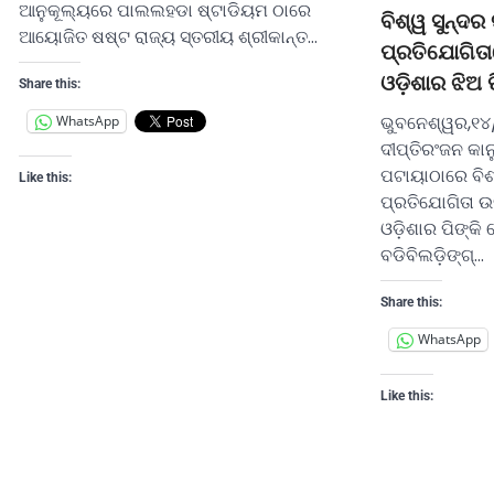
ଆନୁକୂଲ୍ୟରେ ପାଲଲହଡା ଷ୍ଟାଡିୟମ ଠାରେ
ବିଶ୍ୱ ସୁନ୍ଦର 
ଆୟୋଜିତ ଷଷ୍ଟ ରାଜ୍ୟ ସ୍ତରୀୟ ଶ୍ରୀକାନ୍ତ…
ପ୍ରତିଯୋଗିତା
ଓଡ଼ିଶାର ଝିଅ ପ
Share this:
ଭୁବନେଶ୍ୱର,୧୪
WhatsApp
ଦୀପ୍ତିରଂଜନ କ
ପଟାୟାଠାରେ ବିଶ୍
Like this:
ପ୍ରତିଯୋଗିତା 
ଓଡ଼ିଶାର ପିଙ୍କି 
ବଡିବିଲଡ଼ିଙ୍ଗ୍…
Share this:
WhatsApp
Like this: