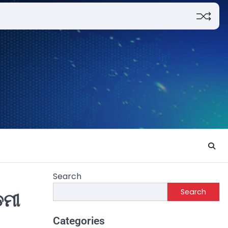
Search
Search
େମୀ
Categories