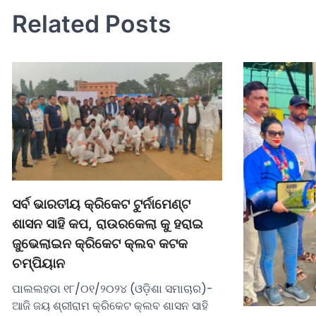
Related Posts
ସର୍ବ ଭାରତୀୟ କ୍ରିକେଟ ଟୁର୍ନାମେଣ୍ଟ
ଶାସନ ସାହି କପ, ରାଉରକେଲା କୁ ହରାଇ
ଜୁଭେଲାଇନ କ୍ରିକେଟ କ୍ଲବ କଟକ
ଚମ୍ପିୟାନ
ପାଲଲହଡା ୧୮/୦୧/୨୦୨୪ (ଓଡ଼ିଶା ସମାଚାର)-
ଆଜି ଜୟ ଶ୍ରୀରାମ କ୍ରିକେଟ କ୍ଲବ ଶାସନ ସାହି