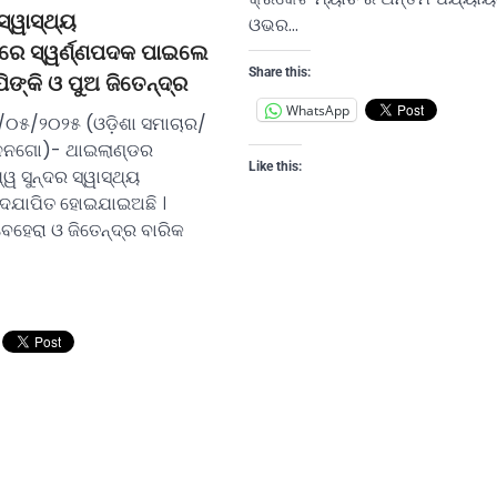
ସ୍ୱାସ୍ଥ୍ୟ
ଓଭର…
ରେ ସ୍ୱର୍ଣ୍ଣପଦକ ପାଇଲେ
Share this:
ିଙ୍କି ଓ ପୁଅ ଜିତେନ୍ଦ୍ର
WhatsApp
/୦୫/୨୦୨୫ (ଓଡ଼ିଶା ସମାଚାର/
ାନୁନଗୋ)- ଥାଇଲାଣ୍ଡର
Like this:
ୱ ସୁନ୍ଦର ସ୍ୱାସ୍ଥ୍ୟ
ଉଦଯାପିତ ହୋଇଯାଇଅଛି ।
ବେହେରା ଓ ଜିତେନ୍ଦ୍ର ବାରିକ