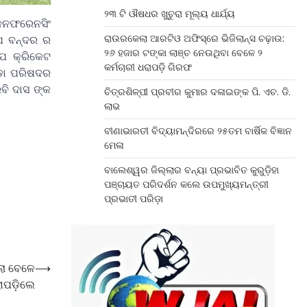
୨୩ ଟି ଔଷଧର ଖୁଚୁରା ମୂଲ୍ୟ ଧାର୍ଯ୍ୟ
 କନଫରେନସିଂ
ରାଉରକେଲା ଆରଟିଓ ଅଫିସ୍‌ରେ ଭିଜିଲାନ୍ସ ଚଢ଼ାଉ:
ୀପ ବନ୍ଦର ର
୨୬ ହଜାର ଟଙ୍କା ଲାଞ୍ଚ ନେଉଥିବା ବେଳେ ୨
ପ କ୍ରିକେଟ
କର୍ମଚାରୀ ଧରାପଡ଼ି ଗିରଫ
ୀଡା ପରିଷଦର
ବି ଦାସ ଙ୍କ
ଚିତ୍ରଶିଳ୍ପୀ ପ୍ରବୀର କୁମାର ଦଳାଇଙ୍କ ପି. ଏଚ. ଡି.
ଲାଭ
ବୀଣାଭାରତୀ ବିଦ୍ୟାମନ୍ଦିରରେ ୨୫ତମ ବାର୍ଷିକ ବିଜ୍ଞାନ
ମେଳା
ବାଲେଶ୍ୱର ଜିଲ୍ଲାର ବନ୍ୟା ପ୍ରଭାବିତ କୁରୁଡ଼ିହା
ପଞ୍ଚାୟତ ପରିଦର୍ଶନ କଲେ ଉପମୁଖ୍ୟମନ୍ତ୍ରୀ
ପ୍ରଭାତୀ ପରିଡ଼ା
ଲା ବେଳେ
⟶
ରାପଡ଼ିଲେ