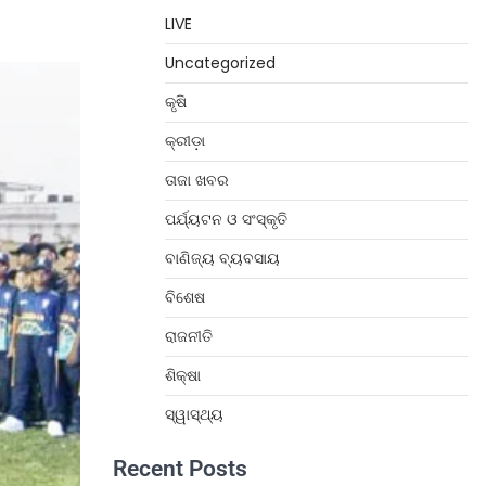
LIVE
Uncategorized
କୃଷି
କ୍ରୀଡ଼ା
ତାଜା ଖବର
ପର୍ଯ୍ୟଟନ ଓ ସଂସ୍କୃତି
ବାଣିଜ୍ୟ ବ୍ୟବସାୟ
ବିଶେଷ
ରାଜନୀତି
ଶିକ୍ଷା
ସ୍ୱାସ୍ଥ୍ୟ
Recent Posts