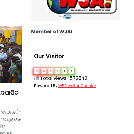
Member of WJAI
Our Visitor
3
0
0
3
1
5
Total views : 572542
Powered By
WPS Visitor Counter
ଉଦଯାପିତ
ା ସମାଚାର)-
ଂହ ପଞ୍ଚାୟତ
ଜିତ
ୟରେ ୧୫