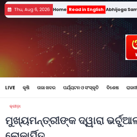
Thu, Aug 6, 2026
Home
Read in English
Abhijoga Sa
LIVE
କୃଷି
ତାଜା ଖବର
ପର୍ଯ୍ୟଟନ ଓ ସଂସ୍କୃତି
ବିଶେଷ
ରାଜନୀ
କ୍ରୀଡ଼ା
ମୁଖ୍ୟମନ୍ତ୍ରୀଙ୍କ ଦ୍ୱାରା ଭର୍ଚ
ଲୋକାର୍ପିତ