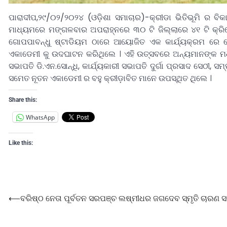
ପାରାଦୀପ,୨୯/୦୨/୨୦୨୪ (ଓଡ଼ିଶା ସମାଚାର)-କ୍ରୀଡା ଭିତିଭୂମି ର ବି
ମାଧ୍ୟମରେ ମଙ୍ଗଳବାର ଅପରାହ୍ନରେ ୩୦ ଟି ଜିଲ୍ଲାରେ ୪୧ ଟି କ୍ର
ଗୋପପାବନ୍ଧୁ ଷ୍ଟାଡିୟମ ଠାରେ ଆୟୋଜିତ ଏକ କାର୍ଯ୍ୟକ୍ରମ ରେ ଯ
ଏକାଡେମୀ କୁ ଉଦଘାଟନ କରିଥିଲେ । ଏହି ଉତ୍ସବରେ ଅନ୍ୟମାନଙ୍କ ମଧ
ସଭାପତି ଡି.ଏନ.ସୋନ୍ଧି, କାର୍ଯ୍ୟକାରୀ ସଭାପତି ଦୁର୍ଗା ପ୍ରସାଦ ସେଠୀ
ସମେତ ନୂତନ ଏକାଡେମୀ ର ବହୁ କ୍ରୀଡ଼ାବିତ ମାନେ ଉପସ୍ଥିତ ଥିଲେ ।
Share this:
WhatsApp
Like this:
⟵
ବରିଷ୍ଠ ନେତା ପୂର୍ବତନ ସରପଞ୍ଚ ଲଷ୍ମୀଧର ଜଗଦେବ ସ୍ମୃତି ଚାରଣ 