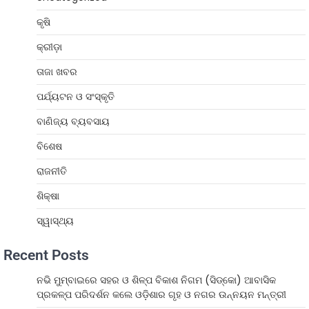
କୃଷି
କ୍ରୀଡ଼ା
ତାଜା ଖବର
ପର୍ଯ୍ୟଟନ ଓ ସଂସ୍କୃତି
ବାଣିଜ୍ୟ ବ୍ୟବସାୟ
ବିଶେଷ
ରାଜନୀତି
ଶିକ୍ଷା
ସ୍ୱାସ୍ଥ୍ୟ
Recent Posts
ନଭି ମୁମ୍ବାଇରେ ସହର ଓ ଶିଳ୍ପ ବିକାଶ ନିଗମ (ସିଡ୍‌କୋ) ଆବାସିକ
ପ୍ରକଳ୍ପ ପରିଦର୍ଶନ କଲେ ଓଡ଼ିଶାର ଗୃହ ଓ ନଗର ଉନ୍ନୟନ ମନ୍ତ୍ରୀ