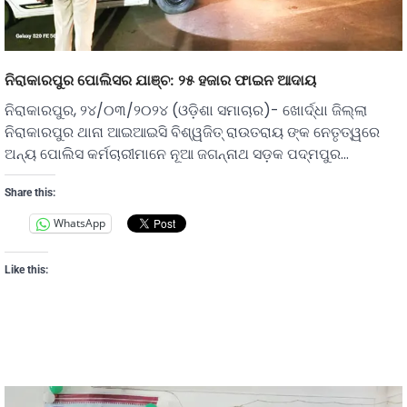
ନିରାକାରପୁର ପୋଲିସର ଯାଞ୍ଚ: ୨୫ ହଜାର ଫାଇନ ଆଦାୟ
ନିରାକାରପୁର, ୨୪/୦୩/୨୦୨୪ (ଓଡ଼ିଶା ସମାଚାର)- ଖୋର୍ଦ୍ଧା ଜିଲ୍ଲା
ନିରାକାରପୁର ଥାନା ଆଇଆଇସି ବିଶ୍ୱଜିତ୍ ରାଉତରାୟ ଙ୍କ ନେତୃତ୍ୱରେ
ଅନ୍ୟ ପୋଲିସ କର୍ମଚାରୀମାନେ ନୂଆ ଜଗନ୍ନାଥ ସଡ଼କ ପଦ୍ମପୁର…
Share this:
WhatsApp
Like this: