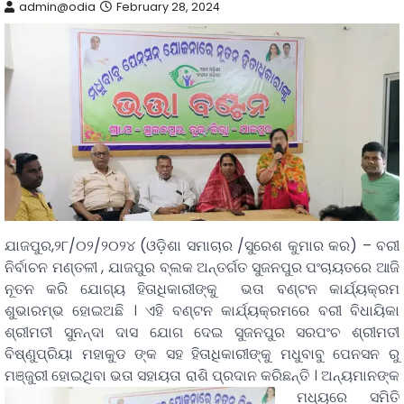
admin@odia
February 28, 2024
ଯାଜପୁର,୨୮/୦୨/୨୦୨୪ (ଓଡ଼ିଶା ସମାଚାର /ସୁରେଶ କୁମାର କର) – ବରୀ
ନିର୍ବାଚନ ମଣ୍ତଳୀ , ଯାଜପୁର ବ୍ଲକ ଅନ୍ତର୍ଗତ ସୁଜନପୁର ପଂଚାୟତରେ ଆଜି
ନୂତନ କରି ଯୋଗ୍ୟ ହିତାଧିକାରୀଙ୍କୁ ଭତା ବଣ୍ଟନ କାର୍ଯ୍ୟକ୍ରମ
ଶୁଭାରମ୍ଭ ହୋଇଅଛି । ଏହି ବଣ୍ଟନ କାର୍ଯ୍ୟକ୍ରମରେ ବରୀ ବିଧାୟିକା
ଶ୍ରୀମତୀ ସୁନନ୍ଦା ଦାସ ଯୋଗ ଦେଇ ସୁଜନପୁର ସରପଂଚ ଶ୍ରୀମତୀ
ବିଷ୍ଣୁପ୍ରିୟା ମହାକୁଡ ଙ୍କ ସହ ହିତାଧିକାରୀଙ୍କୁ ମଧୁବାବୁ ପେନସନ ରୁ
ମଞ୍ଜୁରୀ ହୋଇଥିବା ଭତା ସହାୟତା ରାଶି ପ୍ରଦାନ କରିଛନ୍ତି ।
ଅନ୍ୟମାନଙ୍କ
ମଧ୍ୟରେ ସମିତି