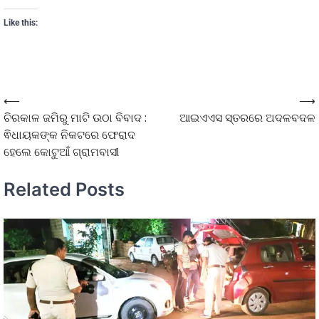
Like this:
⟵
⟶
ଚିରକାଳ ଜମିରୁ ମାଟି ଉଠା ବିବାଦ :
ଆଇଏଏସ ସ୍ତରରେ ଅଦଳବଦଳ
ଵିଧାୟକଙ୍କ ନିକଟରେ ଫେରାଦ
ହେଲେ କୋଟୁଆଁ ଗ୍ରାମବାସୀ
Related Posts