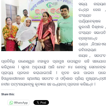
ସଭ୍ୟ ନାରାୟଣ
ଚନ୍ଦ୍ର ଜେନା ,
ପଂଚାୟତ
ପର୍ଯ୍ୟବେକ୍ଷକ
କୁଳମଣି ବିଶ୍ଵାଳ ,
ପଂଚାୟତ ସଭାପତି
ବ୍ରହ୍ମାନନ୍ଦ
ପଣ୍ଡା ,ଜିଆରଏସ
ରବିନାରାୟଣ
ନାୟକ , ସରପଂଚ
ପ୍ରତିନିଧି ଗଣେଶ୍ୱର ମହାକୁଡ ପ୍ରମୁଖ ଉପସ୍ଥିତ ରହି ସହଯୋଗ
କରିଥିଲେ । ସୂଚନା ଅନୁଯାୟୀ ଆଜି ମୋଟ ୫୪ ଜଣଙ୍କୁ ସେମାନଙ୍କ
ପ୍ରାପ୍ୟ ପ୍ରଦାନ କରାଯାଇଅଛି । ନୂତନ ଭତା ପାଇବା ପରେ
ହିତାଧିକାରୀମାନେ ସ୍ଥାନୀୟ ସରପଂଚ ଓ ଓଡ଼ିଶାର ପ୍ରିୟ ମୁଖ୍ୟମନ୍ତ୍ରୀ
ନବୀନ ପଟ୍ଟନାୟକଙ୍କୁ କୃତଜ୍ଞତା ସହ ଧନ୍ୟବାଦ୍ ପ୍ରଦାନ କରିଛନ୍ତ ।
Share this:
WhatsApp