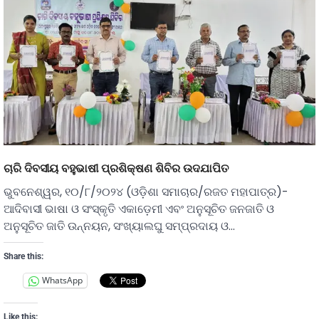
ଚାରି ଦିବସୀୟ ବହୁଭାଷୀ ପ୍ରଶିକ୍ଷଣ ଶିବିର ଉଦଯାପିତ
ଭୁବନେଶ୍ୱର, ୧୦/୮/୨୦୨୪ (ଓଡ଼ିଶା ସମାଚାର/ରଜତ ମହାପାତ୍ର)-
ଆଦିବାସୀ ଭାଷା ଓ ସଂସ୍କୃତି ଏକାଡ଼େମୀ ଏବଂ ଅନୁସୂଚିତ ଜନଜାତି ଓ
ଅନୁସୂଚିତ ଜାତି ଉନ୍ନୟନ, ସଂଖ୍ୟାଲଘୁ ସମ୍ପ୍ରଦାୟ ଓ…
Share this:
WhatsApp
Like this: