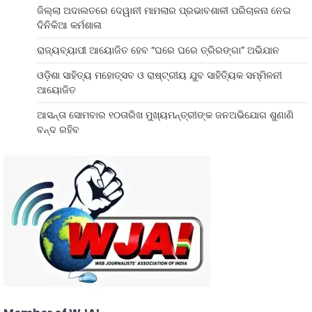
ଜିଲ୍ଲା ଅଦାଲତରେ ଦେୱାନୀ ମାମଲାର ପ୍ରଭାବଶାଳୀ ପରିଚାଳନା ନେଇ
ଦିନିକିଆ କର୍ମଶାଳା
ରାଜ୍ୟବ୍ୟାପୀ ଆୟୋଜିତ ହେବ “ଘରେ ଘରେ ତ୍ରିରଙ୍ଗା” ଅଭିଯାନ
ଓଡ଼ିଶା ସାହିତ୍ୟ ମହୋତ୍ସବ ଓ ରାଷ୍ଟ୍ରୀୟ ଯୁବ ସାହିତ୍ୟିକ ସମ୍ମିଳନୀ
ଆୟୋଜିତ
ଆସନ୍ତା ସୋମବାର ୧୦ତାରିଖ ମୁଖ୍ୟମନ୍ତ୍ରୀଙ୍କ ଜନଅଭିଯୋଗ ଶୁଣାଣି
ବନ୍ଦ ରହିବ