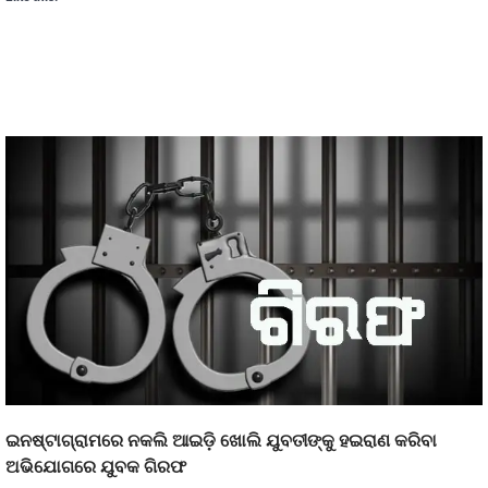
ଇନଷ୍ଟାଗ୍ରାମରେ ନକଲି ଆଇଡ଼ି ଖୋଲି ଯୁବତୀଙ୍କୁ ହଇରାଣ କରିବା
ଅଭିଯୋଗରେ ଯୁବକ ଗିରଫ