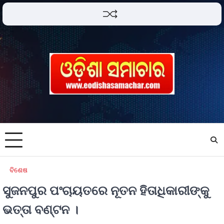
ବିଶେଷ
ସୁଜନପୁର ପଂଚାୟତରେ ନୂତନ ହିତାଧିକାରୀଙ୍କୁ
ଭତ୍ତା ବଣ୍ଟନ ।