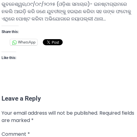
ଭୁବନେଶ୍ୱର,୦୯/୦୯/୨୦୨୫ (ଓଡ଼ିଶା ସମାଚାର)- ଇନଷ୍ଟାଗ୍ରାମରେ
ନକଲି ଆଇଡ଼ି କରି ଜଣେ ଯୁବତୀଙ୍କୁ ହଇରାଣ କରିବା ସହ ତାଙ୍କ ଫଟୋକୁ
ଏଥିରେ ପୋଷ୍ଟ କରିବା ଅଭିଯୋଗରେ ନୟାପଲ୍ଲୀ ଥାନା…
Share this:
WhatsApp
Like this:
Leave a Reply
Your email address will not be published.
Required fields
are marked
*
Comment
*