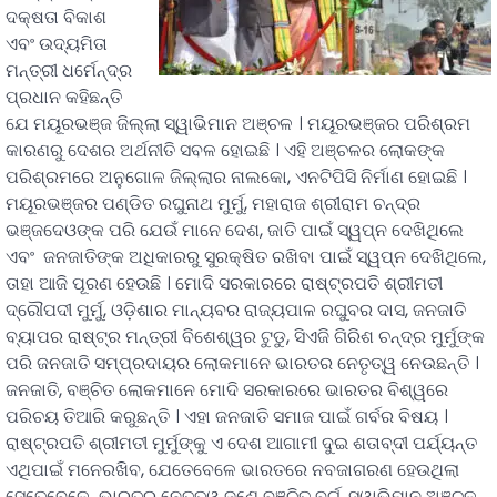
ଦକ୍ଷତା ବିକାଶ
ଏବଂ ଉଦ୍ୟମିତା
ମନ୍ତ୍ରୀ ଧର୍ମେନ୍ଦ୍ର
ପ୍ରଧାନ କହିଛନ୍ତି
ଯେ ମୟୂରଭଞ୍ଜ ଜିଲ୍ଲା ସ୍ୱାଭିମାନ ଅଞ୍ଚଳ । ମୟୂରଭଞ୍ଜର ପରିଶ୍ରମ
କାରଣରୁ ଦେଶର ଅର୍ଥନୀତି ସବଳ ହୋଇଛି । ଏହି ଅଞ୍ଚଳର ଲୋକଙ୍କ
ପରିଶ୍ରମରେ ଅନୁଗୋଳ ଜିଲ୍ଲାର ନାଲକୋ, ଏନଟିପିସି ନିର୍ମାଣ ହୋଇଛି ।
ମୟୂରଭଞ୍ଜର ପଣ୍ଡିତ ରଘୁନାଥ ମୁର୍ମୁ, ମହାରାଜ ଶ୍ରୀରାମ ଚନ୍ଦ୍ର
ଭଞ୍ଜଦେଓଙ୍କ ପରି ଯେଉଁ ମାନେ ଦେଶ, ଜାତି ପାଇଁ ସ୍ୱପ୍ନ ଦେଖିଥିଲେ
ଏବଂ ଜନଜାତିଙ୍କ ଅଧିକାରରୁ ସୁରକ୍ଷିତ ରଖିବା ପାଇଁ ସ୍ୱପ୍ନ ଦେଖିଥିଲେ,
ତାହା ଆଜି ପୂରଣ ହେଉଛି । ମୋଦି ସରକାରରେ ରାଷ୍ଟ୍ରପତି ଶ୍ରୀମତୀ
ଦ୍ରୌପଦୀ ମୁର୍ମୁ, ଓଡ଼ିଶାର ମାନ୍ୟବର ରାଜ୍ୟପାଳ ରଘୁବର ଦାସ, ଜନଜାତି
ବ୍ୟାପର ରାଷ୍ଟ୍ର ମନ୍ତ୍ରୀ ବିଶେଶ୍ୱର ଟୁଡୁ, ସିଏଜି ଗିରିଶ ଚନ୍ଦ୍ର ମୁର୍ମୁଙ୍କ
ପରି ଜନଜାତି ସମ୍ପ୍ରଦାୟର ଲୋକମାନେ ଭାରତର ନେତୃତ୍ୱ ନେଉଛନ୍ତି ।
ଜନଜାତି, ବଞ୍ଚିତ ଲୋକମାନେ ମୋଦି ସରକାରରେ ଭାରତର ବିଶ୍ୱରେ
ପରିଚୟ ତିଆରି କରୁଛନ୍ତି । ଏହା ଜନଜାତି ସମାଜ ପାଇଁ ଗର୍ବର ବିଷୟ ।
ରାଷ୍ଟ୍ରପତି ଶ୍ରୀମତୀ ମୁର୍ମୁଙ୍କୁ ଏ ଦେଶ ଆଗାମୀ ଦୁଇ ଶତାବ୍ଦୀ ପର୍ଯ୍ୟନ୍ତ
ଏଥିପାଇଁ ମନେରଖିବ, ଯେତେବେଳେ ଭାରତରେ ନବଜାଗରଣ ହେଉଥିଲା
ସେତେବେଳେ ଭାରତର ନେତୃତ୍ୱ ଜଣେ ବଞ୍ଚିତ ବର୍ଗ, ସ୍ୱାଭିମାନ ଅଞ୍ଚଳ