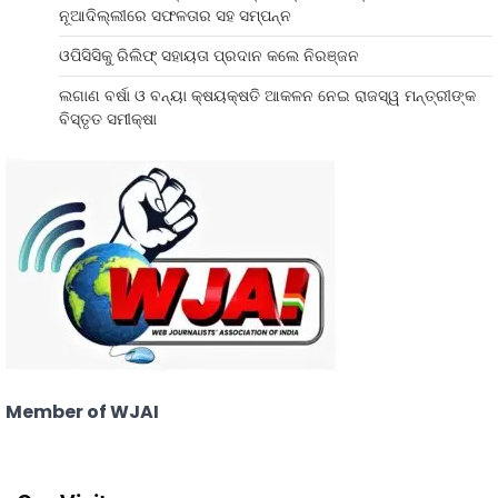
ନୂଆଦିଲ୍ଲୀରେ ସଫଳତାର ସହ ସମ୍ପନ୍ନ
ଓପିସିସିକୁ ରିଲିଫ୍ ସହାୟତା ପ୍ରଦାନ କଲେ ନିରଞ୍ଜନ
ଲଗାଣ ବର୍ଷା ଓ ବନ୍ୟା କ୍ଷୟକ୍ଷତି ଆକଳନ ନେଇ ରାଜସ୍ୱ ମନ୍ତ୍ରୀଙ୍କ
ବିସ୍ତୃତ ସମୀକ୍ଷା
Member of WJAI