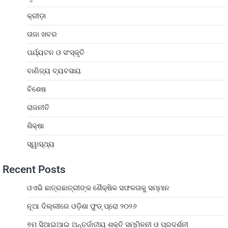
କ୍ରୀଡ଼ା
ତାଜା ଖବର
ପର୍ଯ୍ୟଟନ ଓ ସଂସ୍କୃତି
ବାଣିଜ୍ୟ ବ୍ୟବସାୟ
ବିଶେଷ
ରାଜନୀତି
ଶିକ୍ଷା
ସ୍ୱାସ୍ଥ୍ୟ
Recent Posts
ଓଏଭି ଛାତ୍ରଛାତ୍ରୀଙ୍କ ଶୈକ୍ଷିକ ସଫଳତାକୁ ସମ୍ମାନ
ନୂଆ ଦିଲ୍ଲୀରେ ଓଡ଼ିଶା ଫୁଡ୍ ପ୍ରୋ ୨୦୨୬
୭ମ ସିଆଇଆଇ ଅନ୍ତର୍ଜାତୀୟ ଶକ୍ତି ସମ୍ମିଳନୀ ଓ ପ୍ରଦର୍ଶନୀ