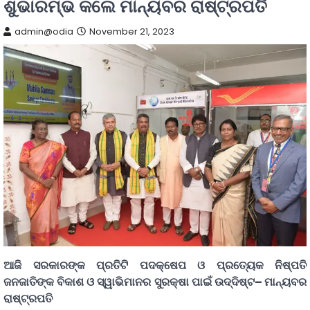
ଶୁଭାରମ୍ଭ କଲେ ମାନ୍ୟବର ରାଷ୍ଟ୍ରପତି
admin@odia
November 21, 2023
ଆଜି
ସରକାରଙ୍କ
ପ୍ରତିଟି
ପଦକ୍ଷେପ
ଓ
ପ୍ରତ୍ୟେକ
ନିଷ୍ପତି
ଜନଜାତିଙ୍କ
ବିକାଶ
ଓ
ସ୍ୱାଭିମାନର
ସୁରକ୍ଷା
ପାଇଁ
ଉଦ୍ଦିଷ୍ଟ
–
ମାନ୍ୟବର
ରାଷ୍ଟ୍ରପତି