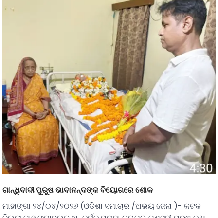
ଗାନ୍ଧିବାଦୀ ପୁରୁଷ ଭାବାନନ୍ଦଙ୍କ ବିୟୋଗରେ ଶୋକ
ମାହାଙ୍ଗା ୨୪/୦୪/୨୦୨୬ (ଓଡିଶା ସମାଚାର /ଅଭୟ ଜେନା )- କଟକ
ଜିଲ୍ଲା ମାହାଙ୍ଗାବ୍ଲକ ଅନ୍ତର୍ଗତ ମଉଦା ଗ୍ରାମର ଯଶସ୍ବୀ ପୁରୁଷ ତଥା