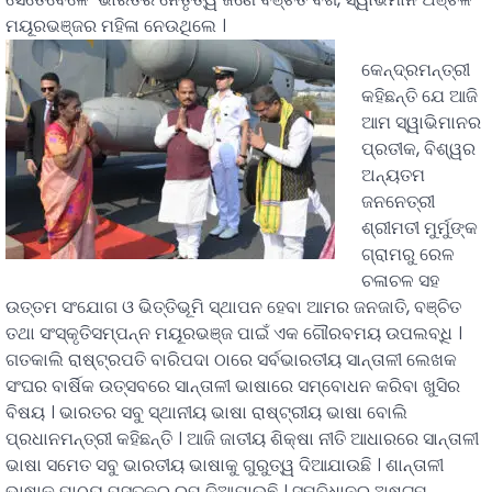
ମୟୂରଭଞ୍ଜର ମହିଳା ନେଉଥିଲେ ।
କେନ୍ଦ୍ରମନ୍ତ୍ରୀ
କହିଛନ୍ତି ଯେ ଆଜି
ଆମ ସ୍ୱାଭିମାନର
ପ୍ରତୀକ, ବିଶ୍ୱର
ଅନ୍ୟତମ
ଜନନେତ୍ରୀ
ଶ୍ରୀମତୀ ମୁର୍ମୁଙ୍କ
ଗ୍ରାମରୁ ରେଳ
ଚଳାଚଳ ସହ
ଉତ୍ତମ ସଂଯୋଗ ଓ ଭିତ୍ତିଭୂମି ସ୍ଥାପନ ହେବା ଆମର ଜନଜାତି, ବଞ୍ଚିତ
ତଥା ସଂସ୍କୃତିସମ୍ପନ୍ନ ମୟୂରଭଞ୍ଜ ପାଇଁ ଏକ ଗୌରବମୟ ଉପଲବ୍ଧି ।
ଗତକାଲି ରାଷ୍ଟ୍ରପତି ବାରିପଦା ଠାରେ ସର୍ବଭାରତୀୟ ସାନ୍ତାଳୀ ଲେଖକ
ସଂଘର ବାର୍ଷିକ ଉତ୍ସବରେ ସାନ୍ତାଳୀ ଭାଷାରେ ସମ୍ବୋଧନ କରିବା ଖୁସିର
ବିଷୟ । ଭାରତର ସବୁ ସ୍ଥାନୀୟ ଭାଷା ରାଷ୍ଟ୍ରୀୟ ଭାଷା ବୋଲି
ପ୍ରଧାନମନ୍ତ୍ରୀ କହିଛନ୍ତି । ଆଜି ଜାତୀୟ ଶିକ୍ଷା ନୀତି ଆଧାରରେ ସାନ୍ତାଳୀ
ଭାଷା ସମେତ ସବୁ ଭାରତୀୟ ଭାଷାକୁ ଗୁରୁତ୍ୱ ଦିଆଯାଉଛି । ଶାନ୍ତାଳୀ
ଭାଷାକୁ ପାଠ୍ୟ ପୁସ୍ତକର ରୂପ ଦିଆଯାଉଛି । ସମ୍ବିଧାନର ଅଷ୍ଟମ