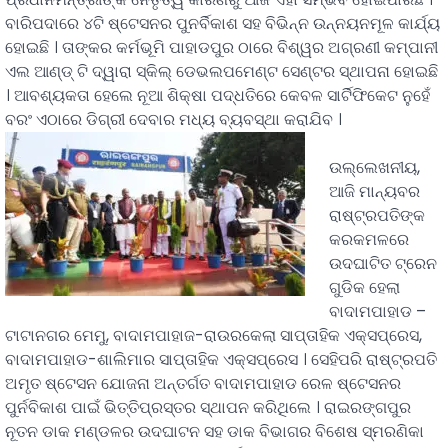
ବାରିପଦାରେ ୪ଟି ଷ୍ଟେସନର ପୁନର୍ବିକାଶ ସହ ବିଭିନ୍ନ ଉନ୍ନୟନମୂଳ କାର୍ଯ୍ୟ
ହୋଇଛି । ତାଙ୍କର କର୍ମଭୂମି ପାହାଡପୁର ଠାରେ ବିଶ୍ୱର ଅଗ୍ରଣୀ କମ୍ପାନୀ
ଏଲ ଆଣ୍ଡ୍ ଟି ଦ୍ୱାରା ସ୍କିଲ୍ ଡେଭଲପମେଣ୍ଟ ସେଣ୍ଟର ସ୍ଥାପନା ହୋଇଛି
। ଆବଶ୍ୟକତା ହେଲେ ନୂଆ ଶିକ୍ଷା ପଦ୍ଧତିରେ କେବଳ ସାର୍ଟିଫିକେଟ ନୁହେଁ
ବରଂ ଏଠାରେ ଡିଗ୍ରୀ ଦେବାର ମଧ୍ୟ ବ୍ୟବସ୍ଥା କରାଯିବ ।
ଉଲ୍ଲେଖନୀୟ,
ଆଜି ମାନ୍ୟବର
ରାଷ୍ଟ୍ରପତିଙ୍କ
କରକମଳରେ
ଉଦଘାଟିତ ଟ୍ରେନ
ଗୁଡିକ ହେଲା
ବାଦାମପାହାଡ –
ଟାଟାନଗର ମେମୁ, ବାଦାମପାହାଜ-ରାଉରକେଲା ସାପ୍ତାହିକ ଏକ୍ସପ୍ରେସ,
ବାଦାମପାହାଡ-ଶାଲିମାର ସାପ୍ତାହିକ ଏକ୍ସପ୍ରେସ । ସେହିପରି ରାଷ୍ଟ୍ରପତି
ଅମୃତ ଷ୍ଟେସନ ଯୋଜନା ଅନ୍ତର୍ଗତ ବାଦାମପାହାଡ ରେଳ ଷ୍ଟେସନର
ପୁର୍ନବିକାଶ ପାଇଁ ଭିତ୍ତିପ୍ରସ୍ତର ସ୍ଥାପନ କରିଥିଲେ । ରାଇରଙ୍ଗପୁର
ନୂତନ ଡାକ ମଣ୍ଡଳର ଉଦଘାଟନ ସହ ଡାକ ବିଭାଗର ବିଶେଷ ସ୍ମରଣିକା