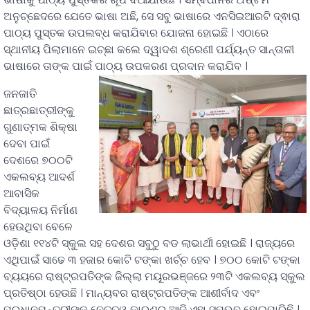
ଅନୁଚ୍ଛେଦରେ ଯେତେ ଭାଷା ଅଛି, ସେ ସବୁ ଭାଷାରେ ଏନସିଇଆରଟି ଦ୍ଵାରା
ପାଠ୍ୟ ପୁସ୍ତକ ଉପଲବ୍ଧ କରାଯିବାର ଯୋଜନା ହୋଇଛି । ଏଠାରେ
ସ୍ଥାନୀୟ ପିଲାମାନେ ଇଚ୍ଛା କଲେ ଦ୍ୱାଦଶ ଶ୍ରେଣୀ ପର୍ଯ୍ୟନ୍ତ ସାନ୍ତାଳୀ
ଭାଷାରେ ତାଙ୍କ ପାଇଁ ପାଠ୍ୟ ଉପକରଣ ପ୍ରଦାନ କରାଯିବ ।
ଜନଜାତି
ଛାତ୍ରଛାତ୍ରୀଙ୍କୁ
ଗୁଣାତ୍ମକ ଶିକ୍ଷା
ଦେବା ପାଇଁ
ଦେଶରେ ୭୦୦ଟି
ଏକଲବ୍ୟ ଆଦର୍ଶ
ଆବାସିକ
ବିଦ୍ୟାଳୟ ନିର୍ମାଣ
ହେଉଥିବା ବେଳେ
ଓଡ଼ିଶା ୧୧୪ଟି ସ୍କୁଲ ସହ ଦେଶର ସବୁଠୁ ବଡ ଲାଭାର୍ଥୀ ହୋଇଛି । ରାଜ୍ୟରେ
ଏଥିପାଇଁ ସାଢେ ୩ ହଜାର କୋଟି ଟଙ୍କା ଖର୍ଚ୍ଚ ହେବ । ୭୦୦ କୋଟି ଟଙ୍କା
ବ୍ୟୟରେ ରାଷ୍ଟ୍ରପତିଙ୍କ ଜିଲ୍ଲା ମୟୂରଭଞ୍ଜରେ ୨୩ଟି ଏକଲବ୍ୟ ସ୍କୁଲ
ପ୍ରତିଷ୍ଠା ହେଉଛି । ମାନ୍ୟବର ରାଷ୍ଟ୍ରପତିଙ୍କ ଆଶୀର୍ବାଦ ଏବଂ
ପ୍ରଧାନମନ୍ତ୍ରୀଙ୍କ ନେତୃତ୍ୱ କାରଣରୁ ଆଜି ଏହା ସମ୍ଭବ ହୋଇପାରିଛି ।