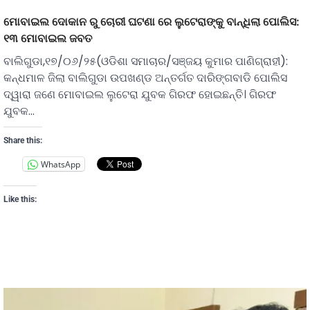
ମୋବାଇଲ ଦୋକାନ ରୁ ଚୋରୀ ଘଟଣା ରେ ଲୁଟେରାଙ୍କୁ ବାନ୍ଧିଲା ପୋଲିସ:
୧୩ ମୋବାଇଲ ଜବତ
ବାଲିଗୁଡା,୧୭/୦୬/୨୫(ଓଡିଶା ସମାଚାର/ସଞ୍ଜୟ କୁମାର ପାଣିଗ୍ରାହୀ):
କନ୍ଧମାଳ ଜିଲା ବାଲିଗୁଡା ଉପଖଣ୍ଡ ଅନ୍ତର୍ଗତ ଦାରିଙ୍ଗବାଡି ପୋଲିସ
ଦ୍ୱାରା ଜଣେ ମୋବାଇଲ ଲୁଟେରା ଯୁବକ ଗିରଫ ହୋଇଛନ୍ତି। ଗିରଫ
ଯୁବକ…
Share this:
WhatsApp
Like this: