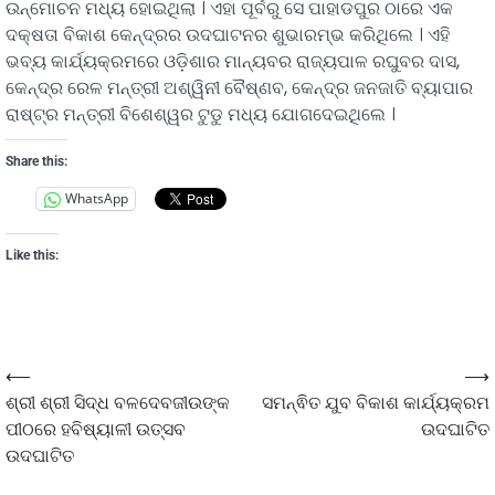
ଉନ୍ମୋଚନ ମଧ୍ୟ ହୋଇଥିଲା । ଏହା ପୂର୍ବରୁ ସେ ପାହାଡପୁର ଠାରେ ଏକ
ଦକ୍ଷତା ବିକାଶ କେନ୍ଦ୍ରର ଉଦଘାଟନର ଶୁଭାରମ୍ଭ କରିଥିଲେ । ଏହି
ଭବ୍ୟ କାର୍ଯ୍ୟକ୍ରମରେ ଓଡ଼ିଶାର ମାନ୍ୟବର ରାଜ୍ୟପାଳ ରଘୁବର ଦାସ,
କେନ୍ଦ୍ର ରେଳ ମନ୍ତ୍ରୀ ଅଶ୍ୱିନୀ ବୈଷ୍ଣବ, କେନ୍ଦ୍ର ଜନଜାତି ବ୍ୟାପାର
ରାଷ୍ଟ୍ର ମନ୍ତ୍ରୀ ବିଶେଶ୍ୱର ଟୁଡୁ ମଧ୍ୟ ଯୋଗଦେଇଥିଲେ ।
Share this:
WhatsApp
Like this:
⟵
⟶
ଶ୍ରୀ ଶ୍ରୀ ସିଦ୍ଧ ବଳଦେବଜୀଉଙ୍କ
ସମନ୍ଵିତ ଯୁବ ବିକାଶ କାର୍ଯ୍ୟକ୍ରମ
ପୀଠରେ ହବିଷ୍ୟାଳୀ ଉତ୍ସବ
ଉଦଘାଟିତ
ଉଦଘାଟିତ