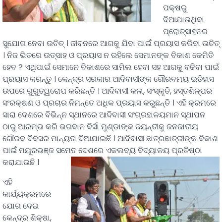
ପକ୍ଷରୁ
ଦିଆଯାଉଥିବା
ପ୍ରୋତ୍ସାହନର
ସୁଯୋଗ ନେବା ଉଚିତ୍ । ଜୀବନରେ ଆଗକୁ ଯିବା ପାଇଁ ପ୍ରୟାସ କରିବା ଉଚିତ୍
। ନିଜ ଭିତରେ ଉତ୍ସାହ ଓ ପ୍ରୟାସ ନ ରହିଲେ ସେମାନଙ୍କ ବିକାଶ କେମିତି
ହେବ ? ଏଥିପାଇଁ ସେମାନେ ବିକାଶରେ ସାମିଲ ହେବା ସହ ଆଗକୁ ବଢିବା ପାଇଁ
ପ୍ରୟାସ କରନ୍ତୁ । କେନ୍ଦ୍ର ସରକାର ଆଦିବାସୀଙ୍କ ଗୌରବମୟ ଇତିହାସ
ଉପରେ ଗୁରୁତ୍ୱରୋପ କରିଛନ୍ତି । ଆଦିବାସୀ କଳା, ସଂସ୍କୃତି, ହସ୍ତଶିଳ୍ପର
ସଂରକ୍ଷଣ ଓ ପ୍ରଚାର ନିମନ୍ତେ ଅଧିକ ପ୍ରୟାସ କରୁଛନ୍ତି । ଏହି କ୍ରମରେ
ସାରା ଦେଶରେ ବିଭିନ୍ନ ସ୍ଥାନରେ ଆଦିବାସୀ ସଂଗ୍ରହାଳୟମାନ ସ୍ଥାପନ
ଠାରୁ ଆରମ୍ଭ କରି ଭଗବାନ ବିର୍ସା ମୁଣ୍ଡାଙ୍କ ଜୟନ୍ତୀକୁ ଜନଜାତୀୟ
ଗୌରବ ଦିବସର ମାନ୍ୟତା ଦିଆଯାଇଛି । ଆଦିବାସୀ ଛାତ୍ରଛାତ୍ରୀଙ୍କ ବିକାଶ
ପାଇଁ ମୟୂରଭଞ୍ଜ ସମେତ ଦେଶରେ ଏକଲବ୍ୟ ବିଦ୍ୟାଳୟ ପ୍ରତିଷ୍ଠା
କରାଯାଉଛି ।
ଏହି
କାର୍ଯ୍ୟକ୍ରମରେ
ଯୋଗ ଦେଇ
କେନ୍ଦ୍ର ଶିକ୍ଷା,