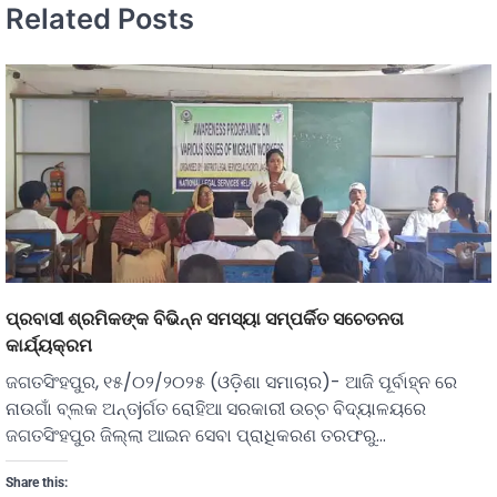
Related Posts
ପ୍ରବାସୀ ଶ୍ରମିକଙ୍କ ବିଭିନ୍ନ ସମସ୍ୟା ସମ୍ପର୍କିତ ସଚେତନତା
କାର୍ଯ୍ୟକ୍ରମ
ଜଗତସିଂହପୁର, ୧୫/୦୨/୨୦୨୫ (ଓଡ଼ିଶା ସମାଚାର)- ଆଜି ପୂର୍ବାହ୍ନ ରେ
ନାଉଗାଁ ବ୍ଲକ ଅନ୍ତjର୍ଗତ ରୋହିଆ ସରକାରୀ ଉଚ୍ଚ ବିଦ୍ୟାଳୟରେ
ଜଗତସିଂହପୁର ଜିଲ୍ଲା ଆଇନ ସେବା ପ୍ରାଧିକରଣ ତରଫରୁ…
Share this: