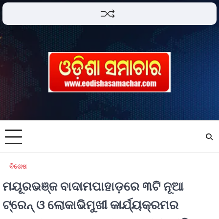
ବିଶେଷ
ମୟୂରଭଞ୍ଜ ବାଦାମପାହାଡ଼ରେ ୩ଟି ନୂଆ
ଟ୍ରେନ୍ ଓ ଲୋକାଭିମୁଖୀ କାର୍ଯ୍ୟକ୍ରମର