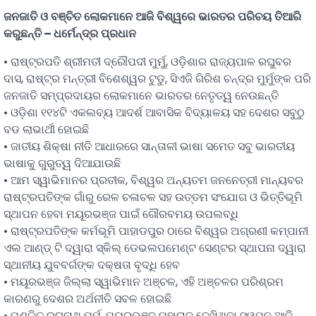
ଜନଜାତି
ଓ
ବଞ୍ଚିତ
ଲୋକମାନେ
ଆଜି
ବିଶ୍ୱରେ
ଭାରତର
ପରିଚୟ
ତିଆରି
କରୁଛନ୍ତି
–
ଧର୍ମେନ୍ଦ୍ର
ପ୍ରଧାନ
• ରାଷ୍ଟ୍ରପତି ଶ୍ରୀମତୀ ଦ୍ରୌପଦୀ ମୁର୍ମୁ, ଓଡ଼ିଶାର ରାଜ୍ୟପାଳ ରଘୁବର
ଦାସ, ରାଷ୍ଟ୍ର ମନ୍ତ୍ରୀ ବିଶେଶ୍ୱର ଟୁଡୁ, ସିଏଜି ଗିରିଶ ଚନ୍ଦ୍ର ମୁର୍ମୁଙ୍କ ପରି
ଜନଜାତି ସମ୍ପ୍ରଦାୟର ଲୋକମାନେ ଭାରତର ନେତୃତ୍ୱ ନେଉଛନ୍ତି
• ଓଡ଼ିଶା ୧୧୪ଟି ଏକଲବ୍ୟ ଆଦର୍ଶ ଆବାସିକ ବିଦ୍ୟାଳୟ ସହ ଦେଶର ସବୁଠୁ
ବଡ ଲାଭାର୍ଥୀ ହୋଇଛି
• ଜାତୀୟ ଶିକ୍ଷା ନୀତି ଆଧାରରେ ସାନ୍ତାଳୀ ଭାଷା ସମେତ ସବୁ ଭାରତୀୟ
ଭାଷାକୁ ଗୁରୁତ୍ୱ ଦିଆଯାଉଛି
• ଆମ ସ୍ୱାଭିମାନର ପ୍ରତୀକ, ବିଶ୍ୱର ଅନ୍ୟତମ ଜନନେତ୍ରୀ ମାନ୍ୟବର
ରାଷ୍ଟ୍ରପତିଙ୍କ ଗାଁରୁ ରେଳ ଚଳାଚଳ ସହ ଉତ୍ତମ ସଂଯୋଗ ଓ ଭିତ୍ତିଭୂମି
ସ୍ଥାପନ ହେବା ମୟୂରଭଞ୍ଜ ପାଇଁ ଗୌରବମୟ ଉପଲବ୍ଧି
• ରାଷ୍ଟ୍ରପତିଙ୍କ କର୍ମଭୂମି ପାହାଡପୁର ଠାରେ ବିଶ୍ୱର ଅଗ୍ରଣୀ କମ୍ପାନୀ
ଏଲ ଆଣ୍ଡ୍ ଟି ଦ୍ୱାରା ସ୍କିଲ୍ ଡେଭଲପମେଣ୍ଟ ସେଣ୍ଟର ସ୍ଥାପନା ଦ୍ୱାରା
ସ୍ଥାନୀୟ ଯୁବବର୍ଗଙ୍କ ଦକ୍ଷତା ବୃଦ୍ଧି ହେବ
• ମୟୂରଭଞ୍ଜ ଜିଲ୍ଲା ସ୍ୱାଭିମାନ ଅଞ୍ଚଳ, ଏହି ଅଞ୍ଚଳର ପରିଶ୍ରମ
କାରଣରୁ ଦେଶର ଅର୍ଥନୀତି ସବଳ ହୋଇଛି
• ପଣ୍ଡିତ ରଘୁନାଥ ମୁର୍ମୁ, ମୟୂରଭଞ୍ଜ ମହାରାଜ ଦେଖିଥିବା ସ୍ୱପ୍ନ ଆଜି