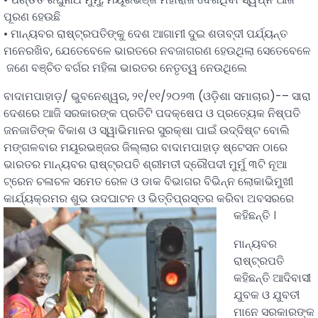
ପୂରଣ ହେଉଛି
• ମାନ୍ୟବର ରାଷ୍ଟ୍ରପତିଙ୍କୁ ଦେଶ ଆଗାମୀ ଦୁଇ ଶତାବ୍ଦୀ ପର୍ଯ୍ୟନ୍ତ
ମନେରଖିବ, ଯେତେବେଳେ ଭାରତରେ ନବଜାଗରଣ ହେଉଥିଲା ସେତେବେଳେ
ଜଣେ ବଞ୍ଚିତ ବର୍ଗର ମହିଳା ଭାରତର ନେତୃତ୍ୱ ନେଉଥିଲେ
ବାଦାମପାହାଡ଼/ ଭୁବନେଶ୍ୱର, ୨୧/୧୧/୨୦୨୩ (ଓଡ଼ିଶା ସମାଚାର)-– ସାରା
ଦେଶରେ ଆଜି ସରକାରଙ୍କ ପ୍ରତିଟି ପଦକ୍ଷେପ ଓ ପ୍ରତ୍ୟେକ ନିଷ୍ପତି
ଜନଜାତିଙ୍କ ବିକାଶ ଓ ସ୍ୱାଭିମାନର ସୁରକ୍ଷା ପାଇଁ ଉଦ୍ଦିଷ୍ଟ ବୋଲି
ମଙ୍ଗଳବାର ମୟୂରଭଞ୍ଜର ଜିଲ୍ଲାର ବାଦାମପାହାଡ଼ ଷ୍ଟେସନ ଠାରେ
ଭାରତର ମାନ୍ୟବର ରାଷ୍ଟ୍ରପତି ଶ୍ରୀମତୀ ଦ୍ରୌପଦୀ ମୁର୍ମୁ ୩ଟି ନୂଆ
ଟ୍ରେନ ଚଳାଚଳ ସମେତ ରେଳ ଓ ଡାକ ବିଭାଗର ବିଭିନ୍ନ ଲୋକାଭିମୁଖୀ
କାର୍ଯ୍ୟକ୍ରମର ଶୁଭ ଉଦଘାଟନ ଓ ଭିତ୍ତିପ୍ରସ୍ତର କରିବା ଅବସରରେ
କହିଛନ୍ତି ।
ମାନ୍ୟବର
ରାଷ୍ଟ୍ରପତି
କହିଛନ୍ତି ଆଦିବାସୀ
ଯୁବକ ଓ ଯୁବତୀ
ମାନେ ସରକାରଙ୍କ