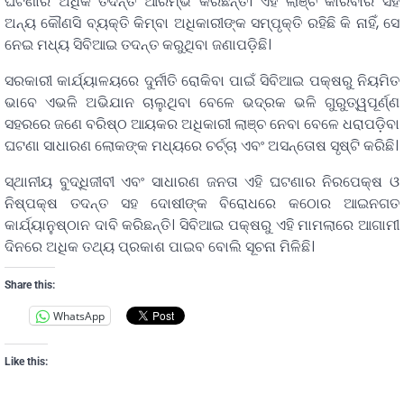
ଘଟଣାର ଅଧିକ ତଦନ୍ତ ଆରମ୍ଭ କରିଛନ୍ତି। ଏହି ଲାଞ୍ଚ କାରବାର ସହ
ଅନ୍ୟ କୌଣସି ବ୍ୟକ୍ତି କିମ୍ବା ଅଧିକାରୀଙ୍କ ସମ୍ପୃକ୍ତି ରହିଛି କି ନାହିଁ, ସେ
ନେଇ ମଧ୍ୟ ସିବିଆଇ ତଦନ୍ତ କରୁଥିବା ଜଣାପଡ଼ିଛି।
ସରକାରୀ କାର୍ଯ୍ୟାଳୟରେ ଦୁର୍ନୀତି ରୋକିବା ପାଇଁ ସିବିଆଇ ପକ୍ଷରୁ ନିୟମିତ
ଭାବେ ଏଭଳି ଅଭିଯାନ ଚାଲୁଥିବା ବେଳେ ଭଦ୍ରକ ଭଳି ଗୁରୁତ୍ୱପୂର୍ଣ୍ଣ
ସହରରେ ଜଣେ ବରିଷ୍ଠ ଆୟକର ଅଧିକାରୀ ଲାଞ୍ଚ ନେବା ବେଳେ ଧରାପଡ଼ିବା
ଘଟଣା ସାଧାରଣ ଲୋକଙ୍କ ମଧ୍ୟରେ ଚର୍ଚ୍ଚା ଏବଂ ଅସନ୍ତୋଷ ସୃଷ୍ଟି କରିଛି।
ସ୍ଥାନୀୟ ବୁଦ୍ଧିଜୀବୀ ଏବଂ ସାଧାରଣ ଜନତା ଏହି ଘଟଣାର ନିରପେକ୍ଷ ଓ
ନିଷ୍ପକ୍ଷ ତଦନ୍ତ ସହ ଦୋଷୀଙ୍କ ବିରୋଧରେ କଠୋର ଆଇନଗତ
କାର୍ଯ୍ୟାନୁଷ୍ଠାନ ଦାବି କରିଛନ୍ତି। ସିବିଆଇ ପକ୍ଷରୁ ଏହି ମାମଲାରେ ଆଗାମୀ
ଦିନରେ ଅଧିକ ତଥ୍ୟ ପ୍ରକାଶ ପାଇବ ବୋଲି ସୂଚନା ମିଳିଛି।
Share this:
WhatsApp
Like this: