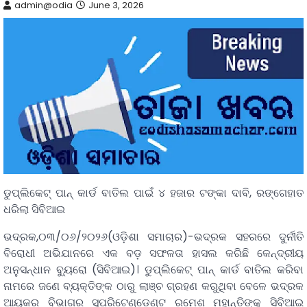
admin@odia
June 3, 2026
ଡୁପ୍ଲିକେଟ୍ ପାନ୍ କାର୍ଡ ବାତିଲ ପାଇଁ ୪ ହଜାର ଟଙ୍କା ଦାବି, ରଙ୍ଗେହାତ
ଧରିଲା ସିବିଆଇ
ଭଦ୍ରକ,୦୩/୦୬/୨୦୨୬(ଓଡ଼ିଶା ସମାଚାର)-ଭଦ୍ରକ ସହରରେ ଦୁର୍ନୀତି
ବିରୋଧୀ ଅଭିଯାନରେ ଏକ ବଡ଼ ସଫଳତା ହାସଲ କରିଛି କେନ୍ଦ୍ରୀୟ
ଅନୁସନ୍ଧାନ ବ୍ୟୁରୋ (ସିବିଆଇ)। ଡୁପ୍ଲିକେଟ୍ ପାନ୍ କାର୍ଡ ବାତିଲ କରିବା
ନାମରେ ଜଣେ ବ୍ୟକ୍ତିଙ୍କ ଠାରୁ ଲାଞ୍ଚ ଗ୍ରହଣ କରୁଥିବା ବେଳେ ଭଦ୍ରକ
ଆୟକର ବିଭାଗର ସୁପରିଟେଣ୍ଡେଣ୍ଟ ରମେଶ ମହାନ୍ତିଙ୍କୁ ସିବିଆଇ