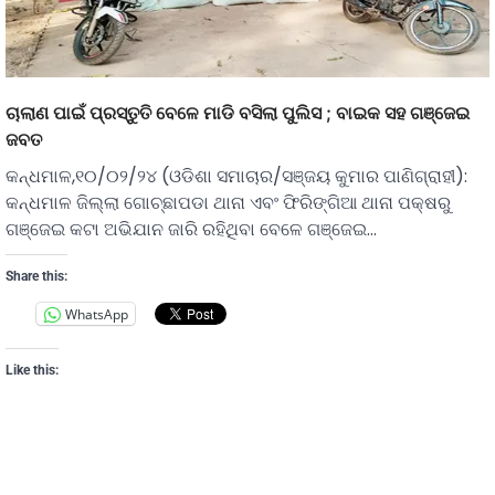
ଚାଲାଣ ପାଇଁ ପ୍ରସ୍ତୁତି ବେଳେ ମାଡି ବସିଲା ପୁଲିସ ; ବାଇକ ସହ ଗଞ୍ଜେଇ
ଜବତ
କନ୍ଧମାଳ,୧୦/୦୨/୨୪ (ଓଡିଶା ସମାଚାର/ସଞ୍ଜୟ କୁମାର ପାଣିଗ୍ରାହୀ):
କନ୍ଧମାଳ ଜିଲ୍ଲା ଗୋଚ୍ଛାପଡା ଥାନା ଏବଂ ଫିରିଙ୍ଗିଆ ଥାନା ପକ୍ଷରୁ
ଗଞ୍ଜେଇ କଟା ଅଭିଯାନ ଜାରି ରହିଥିବା ବେଳେ ଗଞ୍ଜେଇ…
Share this:
WhatsApp
Like this: