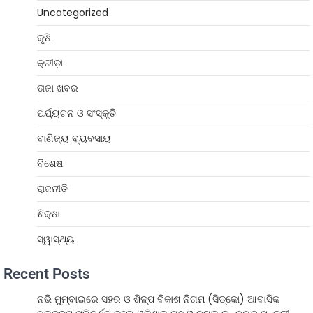
Uncategorized
କୃଷି
କ୍ରୀଡ଼ା
ତାଜା ଖବର
ପର୍ଯ୍ୟଟନ ଓ ସଂସ୍କୃତି
ବାଣିଜ୍ୟ ବ୍ୟବସାୟ
ବିଶେଷ
ରାଜନୀତି
ଶିକ୍ଷା
ସ୍ୱାସ୍ଥ୍ୟ
Recent Posts
ନଭି ମୁମ୍ବାଇରେ ସହର ଓ ଶିଳ୍ପ ବିକାଶ ନିଗମ (ସିଡ୍‌କୋ) ଆବାସିକ