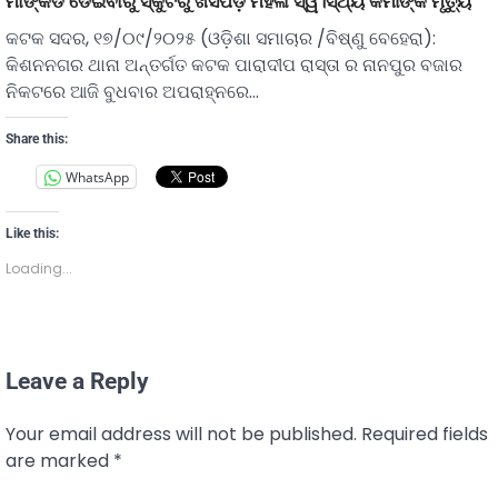
ମାଙ୍କଡ ଡେଇଁଵାରୁ ସ୍କୁଟିରୁ ଖସିପଡ଼ି ମହିଳା ସ୍ୱ।ସ୍ଥ୍ୟ କର୍ମୀଙ୍କ ମୃତ୍ୟୁ
କଟକ ସଦର, ୧୭/୦୯/୨୦୨୫ (ଓଡ଼ିଶା ସମାଚାର /ବିଷ୍ଣୁ ବେହେରା):
କିଶନନଗର ଥାନା ଅନ୍ତର୍ଗତ କଟକ ପାରାଦୀପ ରାସ୍ତା ର ନାନପୁର ବଜାର
ନିକଟରେ ଆଜି ବୁଧବାର ଅପରାହ୍ନରେ…
Share this:
WhatsApp
Like this:
Loading...
Leave a Reply
Your email address will not be published.
Required fields
are marked
*