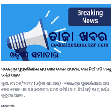
ନରେନ୍ଦ୍ର ପୁଷ୍କରିଣୀରେ ଚାପ ଖେଳ ବେଳେ ଅଘଟଣ, ବାଣ ନିଆଁ ପଡ଼ି ୧୫ରୁ
ଉର୍ଦ୍ଧ ଆହତ
ପୁରୀ, ୨୯/୦୫/୨୦୨୪ (ଓଡ଼ିଶା ସମାଚାର)- ନରେନ୍ଦ୍ର ପୁଷ୍କରିଣୀରେ ଚାପ
ଖେଳ ବେଳେ ଏକ ବଡଧରଣର ଅଘଟଣ ଘଟିଛି। ବାଣ ନିଆଁ ପଡ଼ି ୧୫ରୁ ଉର୍ଦ୍ଧ
ଗୁରୁତର ଆହତ…
Share this: