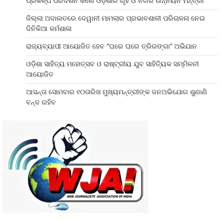
ପ୍ରକଳ୍ପ ପରିଦର୍ଶନ କଲେ ଓଡ଼ିଶାର ଗୃହ ଓ ନଗର ଉନ୍ନୟନ ମନ୍ତ୍ରୀ
ଜିଲ୍ଲା ଅଦାଲତରେ ଦେୱାନୀ ମାମଲାର ପ୍ରଭାବଶାଳୀ ପରିଚାଳନା ନେଇ
ଦିନିକିଆ କର୍ମଶାଳା
ରାଜ୍ୟବ୍ୟାପୀ ଆୟୋଜିତ ହେବ “ଘରେ ଘରେ ତ୍ରିରଙ୍ଗା” ଅଭିଯାନ
ଓଡ଼ିଶା ସାହିତ୍ୟ ମହୋତ୍ସବ ଓ ରାଷ୍ଟ୍ରୀୟ ଯୁବ ସାହିତ୍ୟିକ ସମ୍ମିଳନୀ
ଆୟୋଜିତ
ଆସନ୍ତା ସୋମବାର ୧୦ତାରିଖ ମୁଖ୍ୟମନ୍ତ୍ରୀଙ୍କ ଜନଅଭିଯୋଗ ଶୁଣାଣି
ବନ୍ଦ ରହିବ