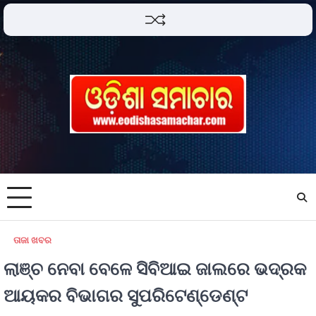
ତାଜା ଖବର
ଲାଞ୍ଚ ନେବା ବେଳେ ସିବିଆଇ ଜାଲରେ ଭଦ୍ରକ
ଆୟକର ବିଭାଗର ସୁପରିଟେଣ୍ଡେଣ୍ଟ