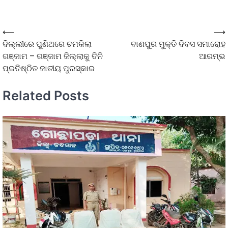
⟵
⟶
ଦିଲ୍ଲୀରେ ପୁଣିଥରେ ଚମକିଲା
ବାଣପୁର ମୁକ୍ତି ଦିବସ ସମାରୋହ
ଗଞ୍ଜାମ – ଗଞ୍ଜାମ ଜିଲ୍ଲାକୁ ତିନି
ଆରମ୍ଭ
ପ୍ରତିଷ୍ଠିତ ଜାତୀୟ ପୁରସ୍କାର
Related Posts