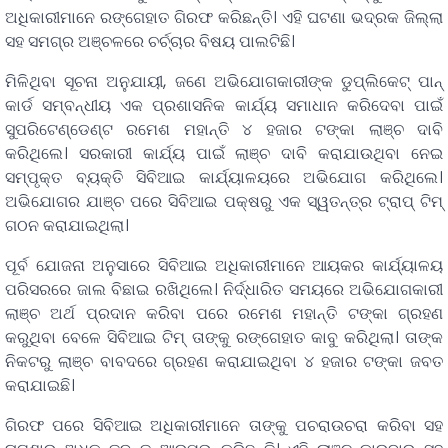
ଅଧିକାରୀମାନେ ରଙ୍ଗେହାତ ଗିରଫ କରିଛନ୍ତି। ଏହି ଘଟଣା ଭଦ୍ରକ ଜିଲ୍ଲା
ସହ ସମଗ୍ର ଅଞ୍ଚଳରେ ଚର୍ଚ୍ଚାର ବିଷୟ ପାଲଟିଛି।
ମିଳିଥିବା ସୂଚନା ଅନୁଯାୟୀ, ଜଣେ ଅଭିଯୋଗକାରୀଙ୍କ ଡୁପ୍ଲିକେଟ୍ ପାନ୍
କାର୍ଡ ସମ୍ବନ୍ଧୀୟ ଏକ ପ୍ରଶାସନିକ କାର୍ଯ୍ୟ ସମାଧାନ କରିଦେବା ପାଇଁ
ସୁପରିଟେଣ୍ଡେଣ୍ଟ ରମେଶ ମହାନ୍ତି ୪ ହଜାର ଟଙ୍କା ଲାଞ୍ଚ ଦାବି
କରିଥିଲେ। ସରକାରୀ କାର୍ଯ୍ୟ ପାଇଁ ଲାଞ୍ଚ ଦାବି କରାଯାଉଥିବା ନେଇ
ସମ୍ପୃକ୍ତ ବ୍ୟକ୍ତି ସିବିଆଇ କାର୍ଯ୍ୟାଳୟରେ ଅଭିଯୋଗ କରିଥିଲେ।
ଅଭିଯୋଗର ଯାଞ୍ଚ ପରେ ସିବିଆଇ ପକ୍ଷରୁ ଏକ ସ୍ୱତନ୍ତ୍ର ଟ୍ରାପ୍ ଟିମ୍
ଗଠନ କରାଯାଇଥିଲା।
ପୂର୍ବ ଯୋଜନା ଅନୁସାରେ ସିବିଆଇ ଅଧିକାରୀମାନେ ଆୟକର କାର୍ଯ୍ୟାଳୟ
ପରିସରରେ ଜାଲ ବିଛାଇ ରଖିଥିଲେ। ନିର୍ଦ୍ଧାରିତ ସମୟରେ ଅଭିଯୋଗକାରୀ
ଲାଞ୍ଚ ଅର୍ଥ ପ୍ରଦାନ କରିବା ପରେ ରମେଶ ମହାନ୍ତି ଟଙ୍କା ଗ୍ରହଣ
କରୁଥିବା ବେଳେ ସିବିଆଇ ଟିମ୍ ତାଙ୍କୁ ରଙ୍ଗେହାତ କାବୁ କରିଥିଲା। ତାଙ୍କ
ନିକଟରୁ ଲାଞ୍ଚ ବାବଦରେ ଗ୍ରହଣ କରାଯାଇଥିବା ୪ ହଜାର ଟଙ୍କା ଜବତ
କରାଯାଇଛି।
ଗିରଫ ପରେ ସିବିଆଇ ଅଧିକାରୀମାନେ ତାଙ୍କୁ ପଚରାଉଚରା କରିବା ସହ